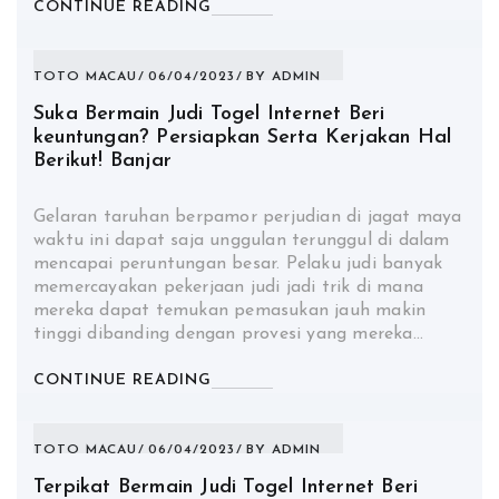
CONTINUE READING
TOTO MACAU
06/04/2023
BY
ADMIN
Suka Bermain Judi Togel Internet Beri
keuntungan? Persiapkan Serta Kerjakan Hal
Berikut! Banjar
Gelaran taruhan berpamor perjudian di jagat maya
waktu ini dapat saja unggulan terunggul di dalam
mencapai peruntungan besar. Pelaku judi banyak
memercayakan pekerjaan judi jadi trik di mana
mereka dapat temukan pemasukan jauh makin
tinggi dibanding dengan provesi yang mereka…
CONTINUE READING
TOTO MACAU
06/04/2023
BY
ADMIN
Terpikat Bermain Judi Togel Internet Beri