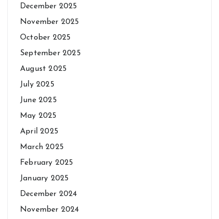
December 2025
November 2025
October 2025
September 2025
August 2025
July 2025
June 2025
May 2025
April 2025
March 2025
February 2025
January 2025
December 2024
November 2024