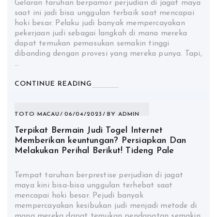
Gelaran taruhan berpamor perjudian di jagat maya
saat ini jadi bisa unggulan terbaik saat mencapai
hoki besar. Pelaku judi banyak mempercayakan
pekerjaan judi sebagai langkah di mana mereka
dapat temukan pemasukan semakin tinggi
dibanding dengan provesi yang mereka punya. Tapi,
…
CONTINUE READING
TOTO MACAU
06/04/2023
BY
ADMIN
Terpikat Bermain Judi Togel Internet
Memberikan keuntungan? Persiapkan Dan
Melakukan Perihal Berikut! Tideng Pale
Tempat taruhan berprestise perjudian di jagat
maya kini bisa-bisa unggulan terhebat saat
mencapai hoki besar. Pejudi banyak
mempercayakan kesibukan judi menjadi metode di
mana mereka dapat temukan pendapatan semakin