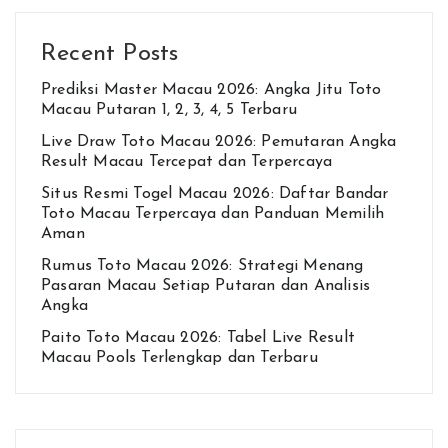
Recent Posts
Prediksi Master Macau 2026: Angka Jitu Toto
Macau Putaran 1, 2, 3, 4, 5 Terbaru
Live Draw Toto Macau 2026: Pemutaran Angka
Result Macau Tercepat dan Terpercaya
Situs Resmi Togel Macau 2026: Daftar Bandar
Toto Macau Terpercaya dan Panduan Memilih
Aman
Rumus Toto Macau 2026: Strategi Menang
Pasaran Macau Setiap Putaran dan Analisis
Angka
Paito Toto Macau 2026: Tabel Live Result
Macau Pools Terlengkap dan Terbaru