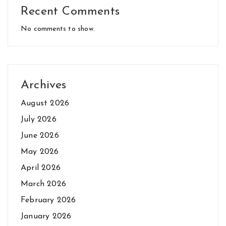
Recent Comments
No comments to show.
Archives
August 2026
July 2026
June 2026
May 2026
April 2026
March 2026
February 2026
January 2026