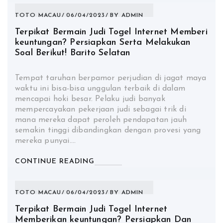
TOTO MACAU
06/04/2023
BY
ADMIN
Terpikat Bermain Judi Togel Internet Memberi
keuntungan? Persiapkan Serta Melakukan
Soal Berikut! Barito Selatan
Tempat taruhan berpamor perjudian di jagat maya
waktu ini bisa-bisa unggulan terbaik di dalam
mencapai hoki besar. Pelaku judi banyak
mempercayakan pekerjaan judi sebagai trik di
mana mereka dapat peroleh pendapatan jauh
semakin tinggi dibandingkan dengan provesi yang
mereka punyai.…
CONTINUE READING
TOTO MACAU
06/04/2023
BY
ADMIN
Terpikat Bermain Judi Togel Internet
Memberikan keuntungan? Persiapkan Dan