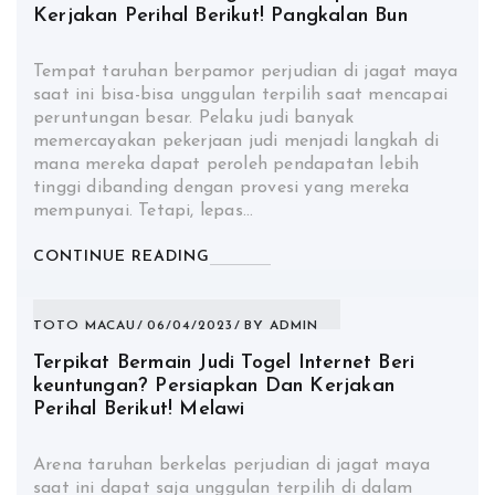
Kerjakan Perihal Berikut! Pangkalan Bun
Tempat taruhan berpamor perjudian di jagat maya
saat ini bisa-bisa unggulan terpilih saat mencapai
peruntungan besar. Pelaku judi banyak
memercayakan pekerjaan judi menjadi langkah di
mana mereka dapat peroleh pendapatan lebih
tinggi dibanding dengan provesi yang mereka
mempunyai. Tetapi, lepas…
CONTINUE READING
TOTO MACAU
06/04/2023
BY
ADMIN
Terpikat Bermain Judi Togel Internet Beri
keuntungan? Persiapkan Dan Kerjakan
Perihal Berikut! Melawi
Arena taruhan berkelas perjudian di jagat maya
saat ini dapat saja unggulan terpilih di dalam