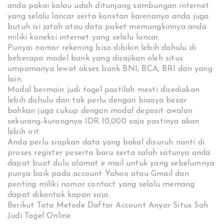
anda pakai kalau udah ditunjang sambungan internet
yang selalu lancar serta konstan karenanya anda juga
butuh isi jatah atau data paket memungkinnya anda
miliki koneksi internet yang selalu lancar.
Punyai nomor rekening bisa dibikin lebih dahulu di
beberapa model bank yang disajikan oleh situs
umpamanya lewat akses bank BNI, BCA, BRI dan yang
lain.
Modal bermain judi togel pastilah mesti disediakan
lebih dahulu dan tak perlu dengan biaaya besar
bahkan juga cukup dengan modal deposit awalan
sekurang-kurangnya IDR 10,000 saja pastinya akan
lebih irit.
Anda perlu siapkan data yang bakal disuruh nanti di
proses register peserta baru serta salah satunya anda
dapat buat dulu alamat e mail untuk yang sebelumnya
punya baik pada account Yahoo atau Gmail dan
penting miliki nomor contact yang selalu memang
dapat dikontak kapan saja.
Berikut Tata Metode Daftar Account Anyar Situs Sah
Judi Togel Online