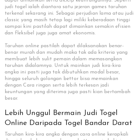
dapat dimainkan serta dicicip keuntungannya. Seperti
judi togel ialah diantara satu jejeran games taruhan
terkenal sekarang ini. Sebagai perjudian lama atau judi
classic yang masih tetap lagi miliki keberadaan tinggi
sampai kini pastilah dapat dimainkan semakin efisien
dan fleksibel juga juga amat ekonomis.
Taruhan online pastilah dapat dilaksanakan benar-
benar murah dan mudah maka tak ada kriteria yang
membuat lebih sulit pemain dalam memasangkan
taruhan didalamnya. Untuk mainkan judi kira-kira
angka ini pasti juga tak dibutuhkan modal besar,
hingga seluruh golongan bettor bisa memainkan
dengan Cara ringan serta lebih terkesan jadi
keuntungan yang diterima juga pasti kian bertambah
besar.
Lebih Unggul Bermain Judi Togel
Online Daripada Togel Bandar Darat
Taruhan kira-kira angka dengan cara online kerapkali