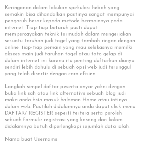
Keringanan dalam lakukan spekulasi heboh yang
semakin bisa dihandalkan pastinya sangat mempunyai
pengaruh besar kepada metode bermainnya pada
internet. Tiap-tiap betaruh pasti dapat
mempercayakan teknik termudah dalam mengerjakan
sesuatu taruhan judi togel yang tambah ringan dengan
online. tiap-tiap pemain yang mau selekasnya memilki
aksees main judi taruhan togel atau toto gelap di
dalam internet ini karena itu penting daftarkan dianya
sendiri lebih dahulu di sebuah opsi web judi terunggul
yang telah disortir dengan cara efisien.
Langkah simpel daftar peserta anyar yakni dengan
buka link sah atau link alternative sebuah blog judi
maka anda bsia masuk halaman Home atau intinya
dalam web. Pastilah didalamnya anda dapat click menu
DAFTAR/ REGISTER seperti tertera serta peroleh
sebuah formulir registrasi yang kosong dan kolom
didalamnya butuh diperlengkapi sejumlah data ialah:
Nama buat Username