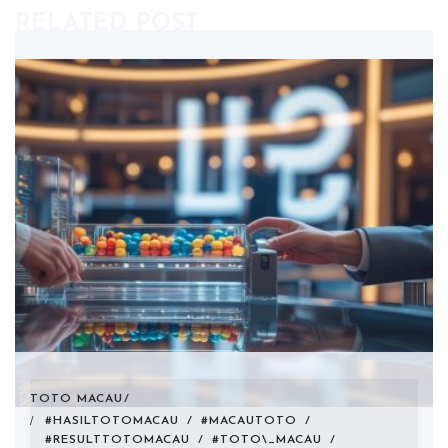
RELATED POST
TOTO MACAU
#HASILTOTOMACAU
/
#MACAUTOTO
/
#RESULTTOTOMACAU
/
#TOTO\_MACAU
/