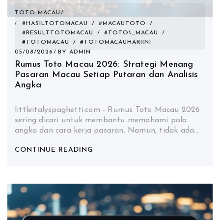
TOTO MACAU
#HASILTOTOMACAU
/
#MACAUTOTO
/
#RESULTTOTOMACAU
/
#TOTO\_MACAU
/
#TOTOMACAU
/
#TOTOMACAUHARIINI
05/08/2026
BY
ADMIN
Rumus Toto Macau 2026: Strategi Menang
Pasaran Macau Setiap Putaran dan Analisis
Angka
littleitalyspaghetti.com - Rumus Toto Macau 2026
sering dicari untuk membantu memahami pola
angka dan cara kerja pasaran. Namun, tidak ada…
CONTINUE READING