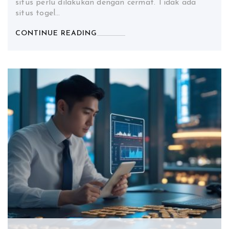
situs perlu dilakukan dengan cermat. Tidak ada
situs togel…
CONTINUE READING