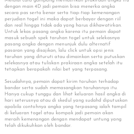
Melalui cara gampang memastikan prakiraan angka itu
dengan main 4D jadi pemain bisa menerka angka
secara pas serta benar serta tiap-tiap kemenangan
perjudian togel ini maka dapat berbayar dengan riil
dan real hingga tidak ada yang harus dikhawatirkan.
Untuk lekas pasang angka karena itu pemain dapat
masuk sebuah spek taruhan togel untuk selekasnya
pasang angka dengan menunjuk dulu alternatif
pasaran yang disajikan, lalu click untuk opsi jenis
taruhan yang dituruti atau dimainkan serta putuskan
selekasnya atau tuliskan prakiraan angka setelah itu
tetapkan berapakah nilai bet yang terpasang.
Sesudahnya, pemain dapat kirim taruhan terhadap
bandar serta sudah memasangkan taruhannya itu.
Hanya cukup tunggu dan lihat keluaran hasil angka di
hari seterusnya atau di skedul yang sudahd diputuskan
apabila contohnya angka yang terpasang ialah tampil
di keluaran togel atau kompak jadi pemain akan
meraih kemenangan dengan mendapat untung yang
telah dikukuhkan oleh bandar.