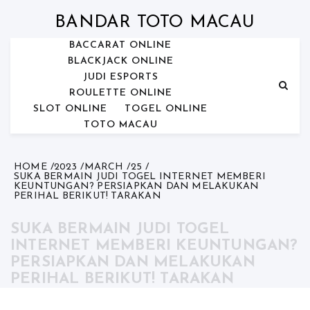
Skip
to
BANDAR TOTO MACAU
content
BACCARAT ONLINE
BLACKJACK ONLINE
JUDI ESPORTS
ROULETTE ONLINE
SLOT ONLINE
TOGEL ONLINE
TOTO MACAU
HOME
2023
MARCH
25
SUKA BERMAIN JUDI TOGEL INTERNET MEMBERI
KEUNTUNGAN? PERSIAPKAN DAN MELAKUKAN
PERIHAL BERIKUT! TARAKAN
SUKA BERMAIN JUDI TOGEL
INTERNET MEMBERI KEUNTUNGAN?
PERSIAPKAN DAN MELAKUKAN
PERIHAL BERIKUT! TARAKAN