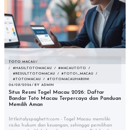
TOTO MACAU
#HASILTOTOMACAU
/
#MACAUTOTO
/
#RESULTTOTOMACAU
/
#TOTO\_MACAU
/
#TOTOMACAU
/
#TOTOMACAUHARIINI
06/08/2026
BY
ADMIN
Situs Resmi Togel Macau 2026: Daftar
Bandar Toto Macau Terpercaya dan Panduan
Memilih Aman
littleitalyspaghetti.com - Togel Macau memiliki
risiko hukum dan keuangan, sehingga pemilihan