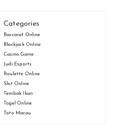
Categories
Baccarat Online
Blackjack Online
Casino Game
Judi Esports
Roulette Online
Slot Online
Tembak Ikan
Togel Online
Toto Macau