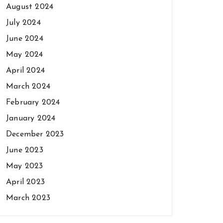
August 2024
July 2024
June 2024
May 2024
April 2024
March 2024
February 2024
January 2024
December 2023
June 2023
May 2023
April 2023
March 2023