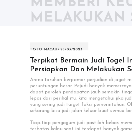
MEMBERI KE
MELAKUKAN S
TOTO MACAU
25/03/2023
Terpikat Bermain Judi Togel 
Persiapkan Dan Melakukan So
Arena taruhan berpamor perjudian di jagat ma
peruntungan besar. Pejudi banyak memercayak
dapat peroleh pendapatan jauh semakin tingg
lepas dari perihal itu, kita mengetahui jika 
yang sering jadi target faksi pemerintahan. Ol
sekarang bisa jadi jalan keluar buat semua bet
Tiap-tiap pengagum judi pastilah bebas mema
terbatas kalau saat ini terdapat banyak game