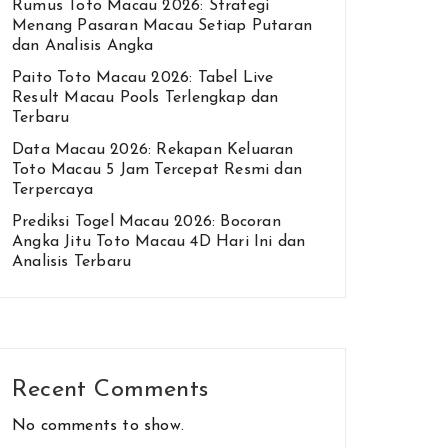
Rumus Toto Macau 2026: Strategi
Menang Pasaran Macau Setiap Putaran
dan Analisis Angka
Paito Toto Macau 2026: Tabel Live
Result Macau Pools Terlengkap dan
Terbaru
Data Macau 2026: Rekapan Keluaran
Toto Macau 5 Jam Tercepat Resmi dan
Terpercaya
Prediksi Togel Macau 2026: Bocoran
Angka Jitu Toto Macau 4D Hari Ini dan
Analisis Terbaru
Recent Comments
No comments to show.