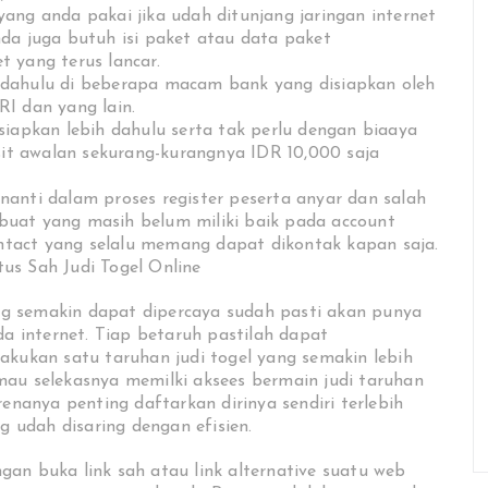
yang anda pakai jika udah ditunjang jaringan internet
nda juga butuh isi paket atau data paket
t yang terus lancar.
 dahulu di beberapa macam bank yang disiapkan oleh
RI dan yang lain.
siapkan lebih dahulu serta tak perlu dengan biaaya
it awalan sekurang-kurangnya IDR 10,000 saja
nanti dalam proses register peserta anyar dan salah
buat yang masih belum miliki baik pada account
ntact yang selalu memang dapat dikontak kapan saja.
us Sah Judi Togel Online
ng semakin dapat dipercaya sudah pasti akan punya
 internet. Tiap betaruh pastilah dapat
ukan satu taruhan judi togel yang semakin lebih
mau selekasnya memilki aksees bermain judi taruhan
renanya penting daftarkan dirinya sendiri terlebih
ng udah disaring dengan efisien.
gan buka link sah atau link alternative suatu web