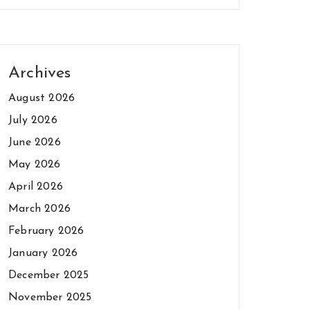
Archives
August 2026
July 2026
June 2026
May 2026
April 2026
March 2026
February 2026
January 2026
December 2025
November 2025