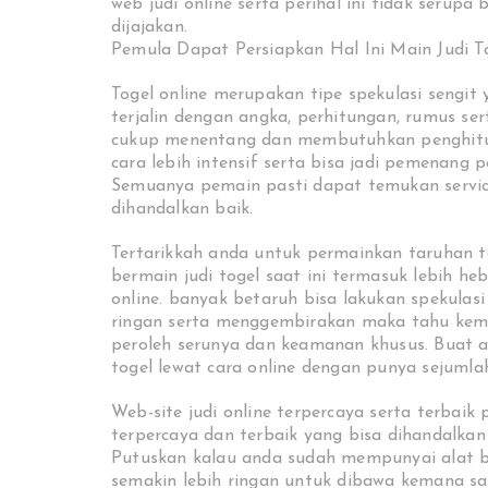
web judi online serta perihal ini tidak serup
dijajakan.
Pemula Dapat Persiapkan Hal Ini Main Judi T
Togel online merupakan tipe spekulasi sengi
terjalin dengan angka, perhitungan, rumus se
cukup menentang dan membutuhkan penghitu
cara lebih intensif serta bisa jadi pemenang
Semuanya pemain pasti dapat temukan service
dihandalkan baik.
Tertarikkah anda untuk permainkan taruhan t
bermain judi togel saat ini termasuk lebih 
online. banyak betaruh bisa lakukan spekulas
ringan serta menggembirakan maka tahu kemb
peroleh serunya dan keamanan khusus. Buat a
togel lewat cara online dengan punya sejumla
Web-site judi online terpercaya serta terbaik
terpercaya dan terbaik yang bisa dihandalkan
Putuskan kalau anda sudah mempunyai alat b
semakin lebih ringan untuk dibawa kemana sa