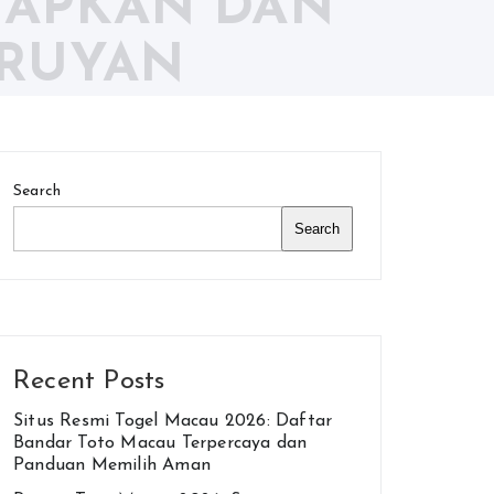
IAPKAN DAN
ERUYAN
Search
Search
Recent Posts
Situs Resmi Togel Macau 2026: Daftar
Bandar Toto Macau Terpercaya dan
Panduan Memilih Aman