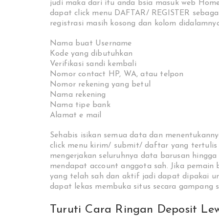
judi maka dari itu anda bsia masuk web Home
dapat click menu DAFTAR/ REGISTER sebagai h
registrasi masih kosong dan kolom didalamny
Nama buat Username
Kode yang dibutuhkan
Verifikasi sandi kembali
Nomor contact HP, WA, atau telpon
Nomor rekening yang betul
Nama rekening
Nama tipe bank
Alamat e mail
Sehabis isikan semua data dan menentukannya 
click menu kirim/ submit/ daftar yang tertuli
mengerjakan seluruhnya data barusan hingga
mendapat account anggota sah. Jika pemain b
yang telah sah dan aktif jadi dapat dipakai 
dapat lekas membuka situs secara gampang se
Turuti Cara Ringan Deposit Lew