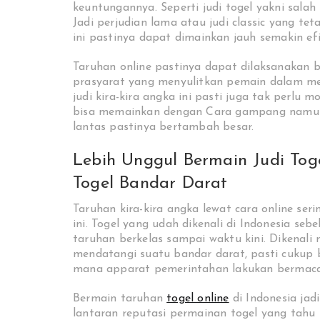
keuntungannya. Seperti judi togel yakni salah
Jadi perjudian lama atau judi classic yang t
ini pastinya dapat dimainkan jauh semakin efi
Taruhan online pastinya dapat dilaksanakan 
prasyarat yang menyulitkan pemain dalam m
judi kira-kira angka ini pasti juga tak perlu 
bisa memainkan dengan Cara gampang namun j
lantas pastinya bertambah besar.
Lebih Unggul Bermain Judi Tog
Togel Bandar Darat
Taruhan kira-kira angka lewat cara online s
ini. Togel yang udah dikenali di Indonesia seb
taruhan berkelas sampai waktu kini. Dikenali
mendatangi suatu bandar darat, pasti cukup b
mana apparat pemerintahan lakukan bermaca
Bermain taruhan
togel online
di Indonesia jad
lantaran reputasi permainan togel yang tahu