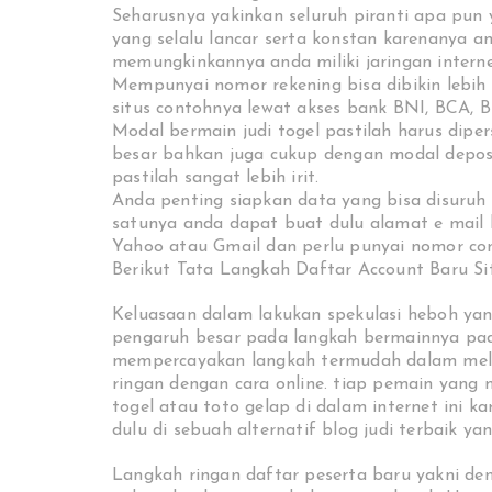
Seharusnya yakinkan seluruh piranti apa pun 
yang selalu lancar serta konstan karenanya a
memungkinkannya anda miliki jaringan interne
Mempunyai nomor rekening bisa dibikin lebih
situs contohnya lewat akses bank BNI, BCA, B
Modal bermain judi togel pastilah harus diper
besar bahkan juga cukup dengan modal depos
pastilah sangat lebih irit.
Anda penting siapkan data yang bisa disuruh 
satunya anda dapat buat dulu alamat e mail 
Yahoo atau Gmail dan perlu punyai nomor co
Berikut Tata Langkah Daftar Account Baru Sit
Keluasaan dalam lakukan spekulasi heboh ya
pengaruh besar pada langkah bermainnya pada
mempercayakan langkah termudah dalam melak
ringan dengan cara online. tiap pemain yang 
togel atau toto gelap di dalam internet ini ka
dulu di sebuah alternatif blog judi terbaik ya
Langkah ringan daftar peserta baru yakni den