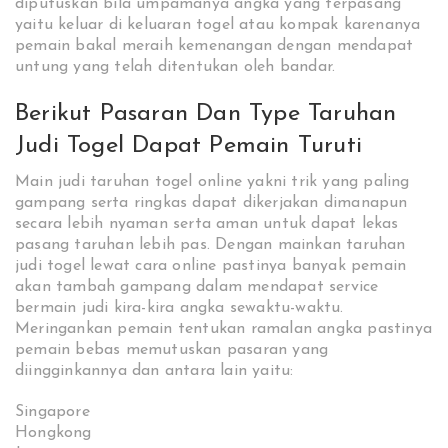
diputuskan bila umpamanya angka yang terpasang
yaitu keluar di keluaran togel atau kompak karenanya
pemain bakal meraih kemenangan dengan mendapat
untung yang telah ditentukan oleh bandar.
Berikut Pasaran Dan Type Taruhan
Judi Togel Dapat Pemain Turuti
Main judi taruhan togel online yakni trik yang paling
gampang serta ringkas dapat dikerjakan dimanapun
secara lebih nyaman serta aman untuk dapat lekas
pasang taruhan lebih pas. Dengan mainkan taruhan
judi togel lewat cara online pastinya banyak pemain
akan tambah gampang dalam mendapat service
bermain judi kira-kira angka sewaktu-waktu.
Meringankan pemain tentukan ramalan angka pastinya
pemain bebas memutuskan pasaran yang
diingginkannya dan antara lain yaitu:
Singapore
Hongkong