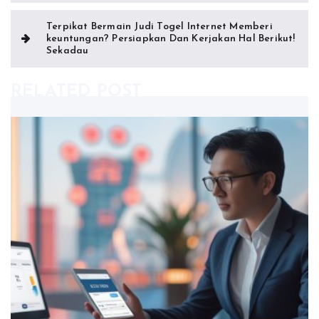
Terpikat Bermain Judi Togel Internet Memberi
keuntungan? Persiapkan Dan Kerjakan Hal Berikut!
Sekadau
RELATED POST