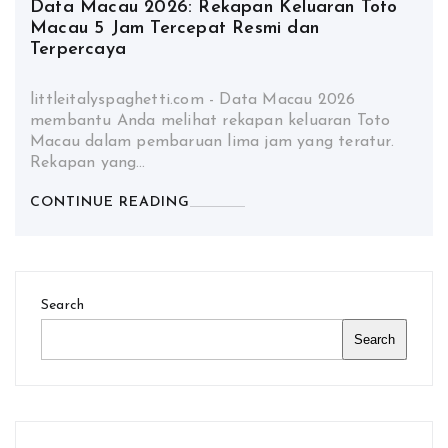
Data Macau 2026: Rekapan Keluaran Toto
Macau 5 Jam Tercepat Resmi dan
Terpercaya
littleitalyspaghetti.com - Data Macau 2026
membantu Anda melihat rekapan keluaran Toto
Macau dalam pembaruan lima jam yang teratur.
Rekapan yang…
CONTINUE READING
Search
Search