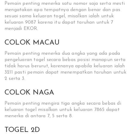
Pemain penting menerka satu nomor saja serta mesti
mengatakan apa tempatnya dengan benar dan pas
sesuai sama keluaran togel, misalkan ialah untuk
keluaran 9087 karena itu dapat taruhan untuk 7
menjadi EKOR.
COLOK MACAU
Pemain penting menerka dua angka yang ada pada
pengeluaran togel secara bebas posisi manapun serta
tidak harus berurut, karenanya apabila keluaran ialah
3211 pasti pemain dapat menempatkan taruhan untuk
2 serta 3.
COLOK NAGA
Pemain penting mengira tiga angka secara bebas di
keluaran togel misalkan untuk keluaran 7865 dapat
menerka di antara 7, 5 serta 8.
TOGEL 2D