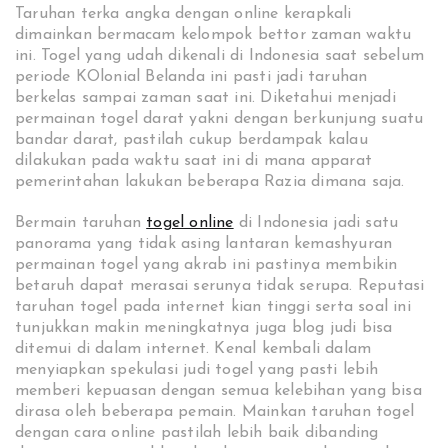
Taruhan terka angka dengan online kerapkali
dimainkan bermacam kelompok bettor zaman waktu
ini. Togel yang udah dikenali di Indonesia saat sebelum
periode KOlonial Belanda ini pasti jadi taruhan
berkelas sampai zaman saat ini. Diketahui menjadi
permainan togel darat yakni dengan berkunjung suatu
bandar darat, pastilah cukup berdampak kalau
dilakukan pada waktu saat ini di mana apparat
pemerintahan lakukan beberapa Razia dimana saja.
Bermain taruhan
togel online
di Indonesia jadi satu
panorama yang tidak asing lantaran kemashyuran
permainan togel yang akrab ini pastinya membikin
betaruh dapat merasai serunya tidak serupa. Reputasi
taruhan togel pada internet kian tinggi serta soal ini
tunjukkan makin meningkatnya juga blog judi bisa
ditemui di dalam internet. Kenal kembali dalam
menyiapkan spekulasi judi togel yang pasti lebih
memberi kepuasan dengan semua kelebihan yang bisa
dirasa oleh beberapa pemain. Mainkan taruhan togel
dengan cara online pastilah lebih baik dibanding