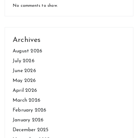
No comments to show.
Archives
August 2026
July 2026
June 2026
May 2026
April 2026
March 2026
February 2026
January 2026
December 2025