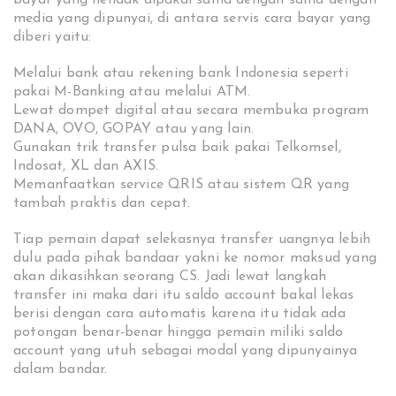
bayar yang hendak dipakai sama dengan sama dengan
media yang dipunyai, di antara servis cara bayar yang
diberi yaitu:
Melalui bank atau rekening bank Indonesia seperti
pakai M-Banking atau melalui ATM.
Lewat dompet digital atau secara membuka program
DANA, OVO, GOPAY atau yang lain.
Gunakan trik transfer pulsa baik pakai Telkomsel,
Indosat, XL dan AXIS.
Memanfaatkan service QRIS atau sistem QR yang
tambah praktis dan cepat.
Tiap pemain dapat selekasnya transfer uangnya lebih
dulu pada pihak bandaar yakni ke nomor maksud yang
akan dikasihkan seorang CS. Jadi lewat langkah
transfer ini maka dari itu saldo account bakal lekas
berisi dengan cara automatis karena itu tidak ada
potongan benar-benar hingga pemain miliki saldo
account yang utuh sebagai modal yang dipunyainya
dalam bandar.