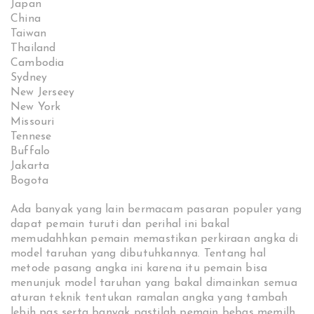
Japan
China
Taiwan
Thailand
Cambodia
Sydney
New Jerseey
New York
Missouri
Tennese
Buffalo
Jakarta
Bogota
Ada banyak yang lain bermacam pasaran populer yang
dapat pemain turuti dan perihal ini bakal
memudahhkan pemain memastikan perkiraan angka di
model taruhan yang dibutuhkannya. Tentang hal
metode pasang angka ini karena itu pemain bisa
menunjuk model taruhan yang bakal dimainkan semua
aturan teknik tentukan ramalan angka yang tambah
lebih pas serta banyak pastilah pemain bebas memilh