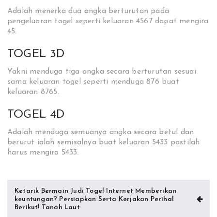
Adalah menerka dua angka berturutan pada
pengeluaran togel seperti keluaran 4567 dapat mengira
45.
TOGEL 3D
Yakni menduga tiga angka secara berturutan sesuai
sama keluaran togel seperti menduga 876 buat
keluaran 8765.
TOGEL 4D
Adalah menduga semuanya angka secara betul dan
berurut ialah semisalnya buat keluaran 5433 pastilah
harus mengira 5433.
Post
Ketarik Bermain Judi Togel Internet Memberikan
keuntungan? Persiapkan Serta Kerjakan Perihal
navigation
Berikut! Tanah Laut