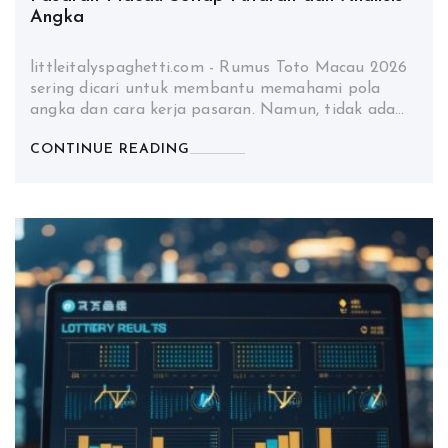
Angka
littleitalyspaghetti.com - Rumus Toto Macau 2026
sering dicari untuk membantu memahami pola
angka dan cara kerja pasaran. Namun, tidak ada…
CONTINUE READING