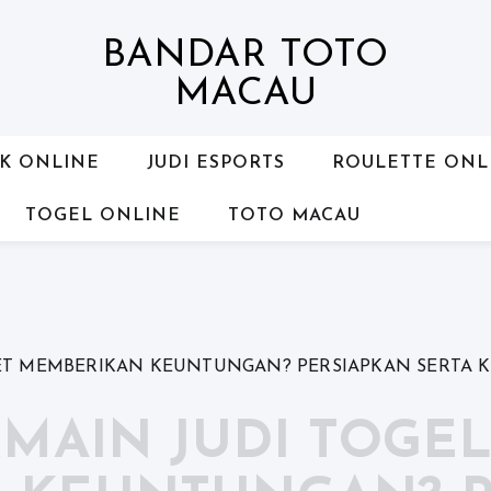
BANDAR TOTO
MACAU
CK ONLINE
JUDI ESPORTS
ROULETTE ONL
TOGEL ONLINE
TOTO MACAU
ET MEMBERIKAN KEUNTUNGAN? PERSIAPKAN SERTA K
RMAIN JUDI TOGE