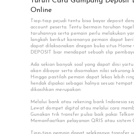
Turuti Cara Gampang Deposit L
Online
Tiap-tiap pejudi tentu bisa bayar deposit de
account peserta. Tentu bermain taruhan togel 
taruhannya serta pemain perlu melakukan y
langkah berikut karenanya pemain dapat ber
dapat dilaksanakan dnegan buka situs Home w
DEPOSIT biar mendapat sebuah slip pembaya
Ada sekian banyak soal yang dapat diisi yai
akan dibayar serta disamakan nilai sekurang-
Hingga pastilah pemain dapat lekas lebih r
hendak dipakai sebagai halnya sesuai tempat
dikasihkan merupakan:
Melalui bank atau rekening bank Indonesia se
Lewat dompet digital atau melalui cara me
Gunakan trik transfer pulsa baik pakai Telkom
Memanfaatkan pelayanan QRIS atau sistem QR
Tiap-tiap pemain dapat selekasnya transfer u