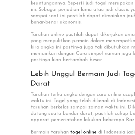
keuntungannya. Seperti judi togel merupakan 
ini. Sebagai perjudian lama atau judi classic
sampai saat ini pastilah dapat dimainkan jauh
benar-benar ekonomis.
Taruhan online pastilah dapat dikerjakan ama
yang menyulitkan pemain dalam menempatkan 
kira angka ini pastinya juga tak dibutuhkan 
memainkan dengan Cara simpel namun juga leb
pastinya kian bertambah besar.
Lebih Unggul Bermain Judi Tog
Darat
Taruhan terka angka dengan cara online acapk
waktu ini. Togel yang telah dikenali di Indone
taruhan berkelas sampai zaman waktu ini. Dik
datang suatu bandar darat, pastilah cukup be
apparat pemerintahan lakukan beberapa Razi
Bermain taruhan
togel online
di Indonesia jad