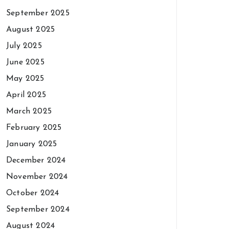
September 2025
August 2025
July 2025
June 2025
May 2025
April 2025
March 2025
February 2025
January 2025
December 2024
November 2024
October 2024
September 2024
August 2024