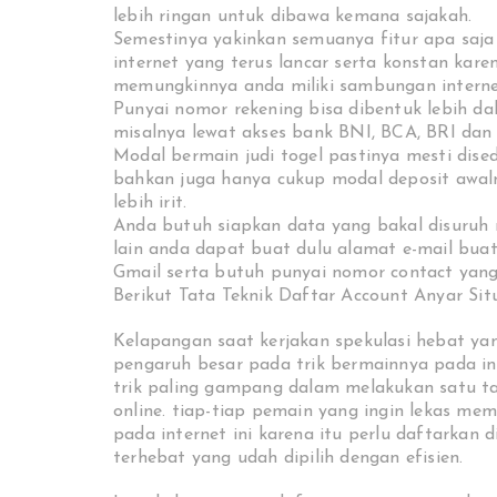
lebih ringan untuk dibawa kemana sajakah.
Semestinya yakinkan semuanya fitur apa saj
internet yang terus lancar serta konstan kare
memungkinnya anda miliki sambungan internet
Punyai nomor rekening bisa dibentuk lebih dah
misalnya lewat akses bank BNI, BCA, BRI dan 
Modal bermain judi togel pastinya mesti dise
bahkan juga hanya cukup modal deposit awaln
lebih irit.
Anda butuh siapkan data yang bakal disuruh n
lain anda dapat buat dulu alamat e-mail buat
Gmail serta butuh punyai nomor contact ya
Berikut Tata Teknik Daftar Account Anyar Situ
Kelapangan saat kerjakan spekulasi hebat ya
pengaruh besar pada trik bermainnya pada i
trik paling gampang dalam melakukan satu ta
online. tiap-tiap pemain yang ingin lekas mem
pada internet ini karena itu perlu daftarkan di
terhebat yang udah dipilih dengan efisien.