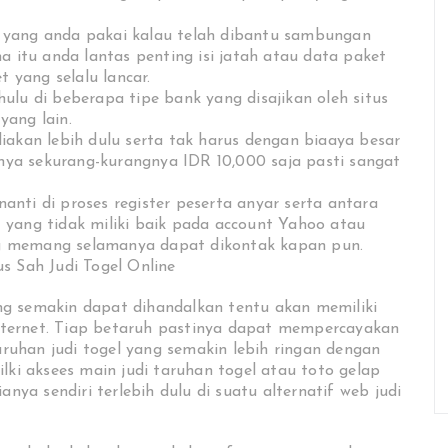
a yang anda pakai kalau telah dibantu sambungan
na itu anda lantas penting isi jatah atau data paket
 yang selalu lancar.
ulu di beberapa tipe bank yang disajikan oleh situs
yang lain.
diakan lebih dulu serta tak harus dengan biaaya besar
ya sekurang-kurangnya IDR 10,000 saja pasti sangat
anti di proses register peserta anyar serta antara
 yang tidak miliki baik pada account Yahoo atau
ng memang selamanya dapat dikontak kapan pun.
s Sah Judi Togel Online
ng semakin dapat dihandalkan tentu akan memiliki
nternet. Tiap betaruh pastinya dapat mempercayakan
ruhan judi togel yang semakin lebih ringan dengan
ilki aksees main judi taruhan togel atau toto gelap
anya sendiri terlebih dulu di suatu alternatif web judi