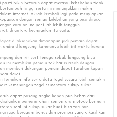
i pasti bikin betaruh dapat merasai kehebohan tidak
 bertambah tinggi serta ini menunjukkan makin
 dalam internet. Akrab kembali lagi pada menyiapkan
i kepuasan dengan semua kelebihan yang bisa dirasa
ngan cara online pastilah lebih tangguh
at, di antara keunggulan itu yaitu:
bel dapat dilaksanakan dimanapun jadi pemain dapat
android langsung, karenanya lebih irit waktu karena
mpang dan irit cost tenaga sebab langsung bisa
an ini membikin pemain tak harus resah dengan
e akan memberi dukungan pemain dapat taruhan kapan
ndar darat.
n temukan info serta data togel secara lebih semakin
yuport kemenangan togel sementara cukup sukar
etaruh dapat pasang angka kapan pun bebas dari
 dijalankan pemerintahan, sementara metode bermain
aran soal ini cukup sukar buat bisa taruhan.
engi juga beragam bonus dan promosi yang dikasihkan