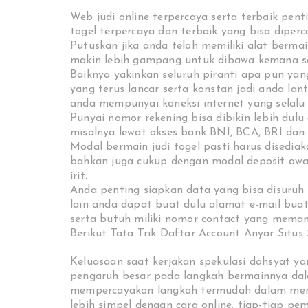
Web judi online terpercaya serta terbaik pen
togel terpercaya dan terbaik yang bisa diper
Putuskan jika anda telah memiliki alat berma
makin lebih gampang untuk dibawa kemana s
Baiknya yakinkan seluruh piranti apa pun yang
yang terus lancar serta konstan jadi anda la
anda mempunyai koneksi internet yang selalu 
Punyai nomor rekening bisa dibikin lebih dulu
misalnya lewat akses bank BNI, BCA, BRI dan 
Modal bermain judi togel pasti harus disedia
bahkan juga cukup dengan modal deposit awaln
irit.
Anda penting siapkan data yang bisa disuruh n
lain anda dapat buat dulu alamat e-mail bua
serta butuh miliki nomor contact yang mema
Berikut Tata Trik Daftar Account Anyar Situs 
Keluasaan saat kerjakan spekulasi dahsyat ya
pengaruh besar pada langkah bermainnya dala
mempercayakan langkah termudah dalam menj
lebih simpel dengan cara online. tiap-tiap p