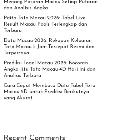
Menang Pasaran Macau Setiap Putaran
dan Analisis Angka
Paito Toto Macau 2026: Tabel Live
Result Macau Pools Terlengkap dan
Terbaru
Data Macau 2026: Rekapan Keluaran
Toto Macau 5 Jam Tercepat Resmi dan
Terpercaya
Prediksi Togel Macau 2026: Bocoran
Angka Jitu Toto Macau 4D Hari Ini dan
Analisis Terbaru
Cara Cepat Membaca Data Tabel Toto
Macau 2D untuk Prediksi Berikutnya
yang Akurat
Recent Comments