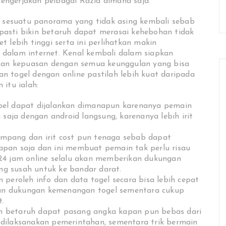
engerjakan pelbagai Razia dimana saja.
i sesuatu panorama yang tidak asing kembali sebab
pasti bikin betaruh dapat merasai kehebohan tidak
t lebih tinggi serta ini perlihatkan makin
 dalam internet. Kenal kembali dalam siapkan
rikan kepuasan dengan semua keunggulan yang bisa
n togel dengan online pastilah lebih kuat daripada
 itu ialah:
ksibel dapat dijalankan dimanapun karenanya pemain
aja dengan android langsung, karenanya lebih irit
ampang dan irit cost pun tenaga sebab dapat
apan saja dan ini membuat pemain tak perlu risau
 24 jam online selalu akan memberikan dukungan
g susah untuk ke bandar darat.
 peroleh info dan data togel secara bisa lebih cepat
rikan dukungan kemenangan togel sementara cukup
t.
n betaruh dapat pasang angka kapan pun bebas dari
 dilaksanakan pemerintahan, sementara trik bermain