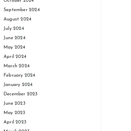
October 2024
September 2024
August 2024
July 2024
June 2024
May 2024
April 2024
March 2024
February 2024
January 2024
December 2023
June 2023
May 2023
April 2023