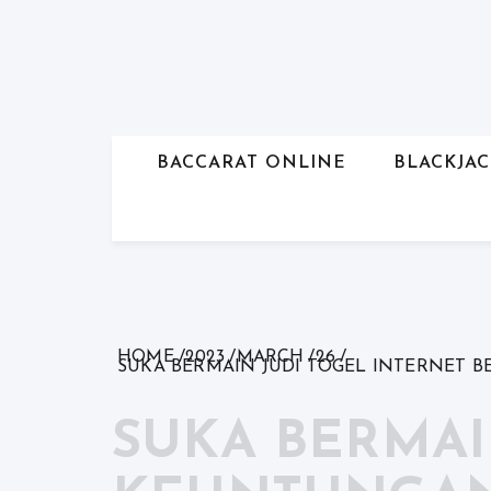
Skip
to
content
BACCARAT ONLINE
BLACKJA
HOME
2023
MARCH
26
SUKA BERMAIN JUDI TOGEL INTERNET B
SUKA BERMAI