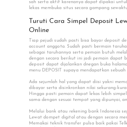
sah serta aktif karenanya dapat dipakai untu
lekas membuka situs secara gampang sewaktu
Turuti Cara Simpel Deposit Lew
Online
Tiap pejudi sudah pasti bisa bayar deposit d
account anggota. Sudah pasti bermain taruhan
sebagai taruhannya serta pemain butuh mel
dengan secara berikut ini jadi pemain dapat 
deposit dapat dijalankan dnegan buka halama
menu DEPOSIT supaya mendapatkan sebuah s
Ada sejumlah hal yang dapat diisi yakni mem
dibayar serta disinkronkan nilai sekurang-ku
Hingga pasti pemain dapat lekas lebih simpel
sama dengan sesuai tempat yang dipunyai, ant
Melalui bank atau rekening bank Indonesia se
Lewat dompet digital atau dengan secara m
Memakai teknik transfer pulsa baik pakai Tel