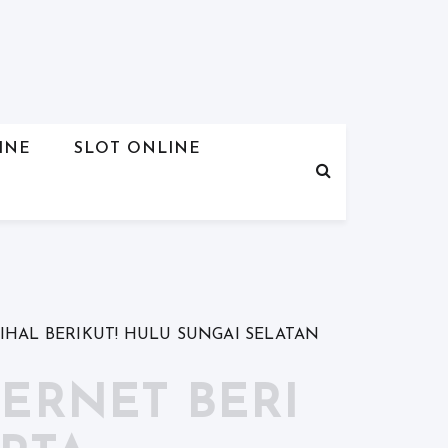
INE
SLOT ONLINE
IHAL BERIKUT! HULU SUNGAI SELATAN
TERNET BERI