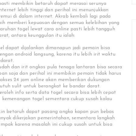
pasti membikin betaruh dapat merasai serunya
nternet lebih tinggi dan perihal ini menunjukkan
temui di dalam internet. Akrab kembali lagi pada
lebih memberi kepuasan dengan semua kelebihan yang
aruhan togel lewat cara online pasti lebih tangguh
at, antara keunggulan itu ialah:
sibel dapat dijalankan dimanapun jadi pemain bisa
an android langsung, karena itu lebih irit waktu
darat.
dah dan irit ongkos pula tenaga lantaran bisa secara
an saja dan perihal ini membikin pemain tidak harus
a akses 24 jam online akan memberikan dukungan
tuh sulit untuk berangkat ke bandar darat.
roleh info serta data togel secara bisa lebih cepat
ort kemenangan togel sementara cukup susah kalau
kin betaruh dapat pasang angka kapan pun bebas
banyak dikerjakan pemerintahan, sementara langkah
mpak karena masalah ini cukup susah untuk bisa