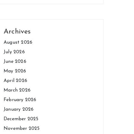
Archives
August 2026
July 2026
June 2026
May 2026
April 2026
March 2026
February 2026
January 2026
December 2025
November 2025