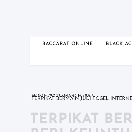
Skip
to
content
BACCARAT ONLINE
BLACKJA
HOME
2023
MARCH
26
TERPIKAT BERMAIN JUDI TOGEL INTER
TERPIKAT BE