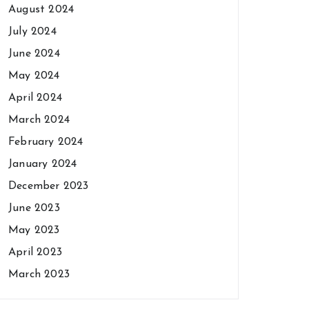
August 2024
July 2024
June 2024
May 2024
April 2024
March 2024
February 2024
January 2024
December 2023
June 2023
May 2023
April 2023
March 2023