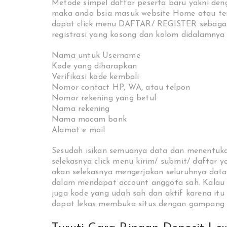
Metode simpel daftar peserta baru yakni deng
maka anda bsia masuk website Home atau te
dapat click menu DAFTAR/ REGISTER sebagai 
registrasi yang kosong dan kolom didalamnya 
Nama untuk Username
Kode yang diharapkan
Verifikasi kode kembali
Nomor contact HP, WA, atau telpon
Nomor rekening yang betul
Nama rekening
Nama macam bank
Alamat e mail
Sesudah isikan semuanya data dan menentuka
selekasnya click menu kirim/ submit/ daftar y
akan selekasnya mengerjakan seluruhnya data
dalam mendapat account anggota sah. Kalau 
juga kode yang udah sah dan aktif karena itu 
dapat lekas membuka situs dengan gampang s