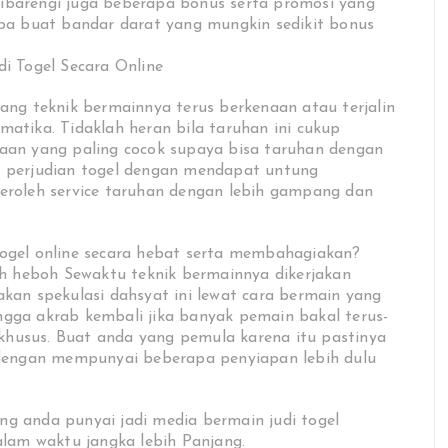
ibarengi juga beberapa bonus serta promosi yang
erupa buat bandar darat yang mungkin sedikit bonus
i Togel Secara Online
ang teknik bermainnya terus berkenaan atau terjalin
atika. Tidaklah heran bila taruhan ini cukup
aan yang paling cocok supaya bisa taruhan dengan
n perjudian togel dengan mendapat untung
eroleh service taruhan dengan lebih gampang dan
ogel online secara hebat serta membahagiakan?
ih heboh Sewaktu teknik bermainnya dikerjakan
kan spekulasi dahsyat ini lewat cara bermain yang
gga akrab kembali jika banyak pemain bakal terus-
husus. Buat anda yang pemula karena itu pastinya
 dengan mempunyai beberapa penyiapan lebih dulu
ting anda punyai jadi media bermain judi togel
alam waktu jangka lebih Panjang.