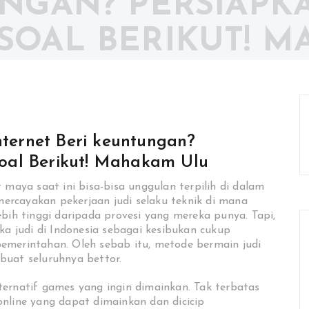
NGAN? PERSIAPK
SOAL BERIKUT! 
nternet Beri keuntungan?
oal Berikut! Mahakam Ulu
 maya saat ini bisa-bisa unggulan terpilih di dalam
ercayakan pekerjaan judi selaku teknik di mana
h tinggi daripada provesi yang mereka punya. Tapi,
ika judi di Indonesia sebagai kesibukan cukup
pemerintahan. Oleh sebab itu, metode bermain judi
buat seluruhnya bettor.
ternatif games yang ingin dimainkan. Tak terbatas
online yang dapat dimainkan dan dicicip