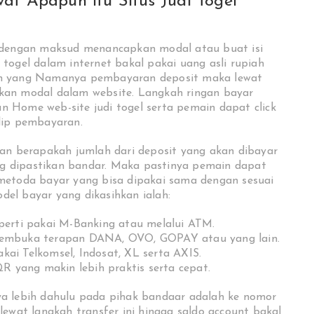
at Apapun itu Situs Judi Togel
t dengan maksud menancapkan modal atau buat isi
 togel dalam internet bakal pakai uang asli rupiah
kan yang Namanya pembayaran deposit maka lewat
kan modal dalam website. Langkah ringan bayar
n Home web-site judi togel serta pemain dapat click
ip pembayaran.
kan berapakah jumlah dari deposit yang akan dibayar
yang dipastikan bandar. Maka pastinya pemain dapat
 metoda bayar yang bisa dipakai sama dengan sesuai
el bayar yang dikasihkan ialah:
perti pakai M-Banking atau melalui ATM.
 membuka terapan DANA, OVO, GOPAY atau yang lain.
ai Telkomsel, Indosat, XL serta AXIS.
 yang makin lebih praktis serta cepat.
ya lebih dahulu pada pihak bandaar adalah ke nomor
lewat langkah transfer ini hingga saldo account bakal