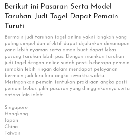
Berikut ini Pasaran Serta Model
Taruhan Judi Togel Dapat Pemain
Turuti
Bermain judi taruhan togel online yakni langkah yang
paling simpel dan efektif dapat dijalankan dimanapun
yang lebih nyaman serta aman buat dapat lekas
pasang taruhan lebih pas. Dengan mainkan taruhan
judi togel dengan online sudah pasti beberapa pemain
semakin lebih ringan dalam mendapat pelayanan
bermain judi kira-kira angka sewaktu-waktu.
Meringankan pemain tentukan prakiraan angka pasti
pemain bebas pilih pasaran yang diingginkannya serta
antara lain ialah:
Singapore
Hongkong
Japan
China
Taiwan