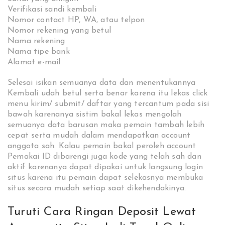
Verifikasi sandi kembali
Nomor contact HP, WA, atau telpon
Nomor rekening yang betul
Nama rekening
Nama tipe bank
Alamat e-mail
Selesai isikan semuanya data dan menentukannya
Kembali udah betul serta benar karena itu lekas click
menu kirim/ submit/ daftar yang tercantum pada sisi
bawah karenanya sistim bakal lekas mengolah
semuanya data barusan maka pemain tambah lebih
cepat serta mudah dalam mendapatkan account
anggota sah. Kalau pemain bakal peroleh account
Pemakai ID dibarengi juga kode yang telah sah dan
aktif karenanya dapat dipakai untuk langsung login
situs karena itu pemain dapat selekasnya membuka
situs secara mudah setiap saat dikehendakinya.
Turuti Cara Ringan Deposit Lewat