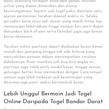
kalau sekarang terdapat beberapa games taruhan
online yang dapat dimainkan dan dicicip
keuntungannya. Seperti judi togel yakni diantara satu
jejeran permainan taruhan dikenal waktu ini. Selaku
perjudian lama atau judi classic yang masih tetap lagi
mempunyai keberadaan tinggi sampai kini pasti dapat
dimainkan lebih efisien serta fleksibel juga juga benar-
benar ekonomis.
Taruhan online pastinya dapat dijalankan benar-benar
murah dan gampang hingga tak ada kriteria yang
menyulitkan pemain dalam menempatkan taruhan
didalamnya. Buat mainkan judi kira-kira angka ini
pastinya juga tidak perlu modal besar, hingga semua
golongan bettor bisa memainkan dengan Cara simpel
namun juga lebih terkesan jadi keuntungan yang
diterima juga pasti makin bertambah besar.
Lebih Unggul Bermain Judi Togel
Online Daripada Togel Bandar Darat