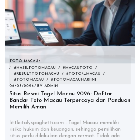
TOTO MACAU
#HASILTOTOMACAU
/
#MACAUTOTO
/
#RESULTTOTOMACAU
/
#TOTO\_MACAU
/
#TOTOMACAU
/
#TOTOMACAUHARIINI
06/08/2026
BY
ADMIN
Situs Resmi Togel Macau 2026: Daftar
Bandar Toto Macau Terpercaya dan Panduan
Memilih Aman
littleitalyspaghetti.com - Togel Macau memiliki
risiko hukum dan keuangan, sehingga pemilihan
situs perlu dilakukan dengan cermat. Tidak ada