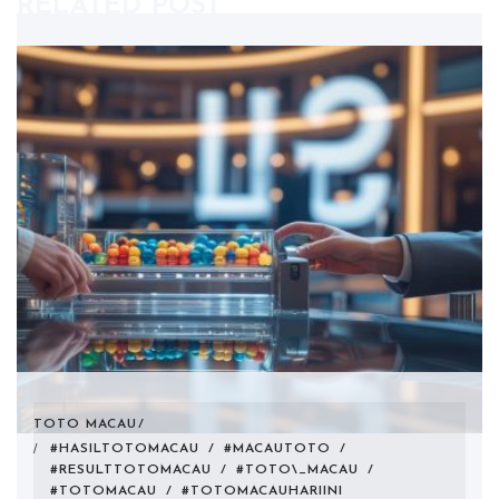
RELATED POST
TOTO MACAU
#HASILTOTOMACAU
/
#MACAUTOTO
/
#RESULTTOTOMACAU
/
#TOTO\_MACAU
/
#TOTOMACAU
/
#TOTOMACAUHARIINI