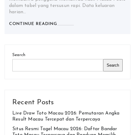
dalam tabel yang tersusun rapi. Data keluaran
harian…
CONTINUE READING
Search
Search
Recent Posts
Live Draw Toto Macau 2026: Pemutaran Angka
Result Macau Tercepat dan Terpercaya
Situs Resmi Togel Macau 2026: Daftar Bandar