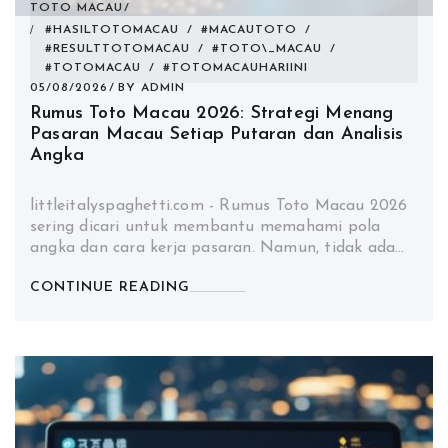
TOTO MACAU
#HASILTOTOMACAU
/
#MACAUTOTO
/
#RESULTTOTOMACAU
/
#TOTO\_MACAU
/
#TOTOMACAU
/
#TOTOMACAUHARIINI
05/08/2026
BY
ADMIN
Rumus Toto Macau 2026: Strategi Menang
Pasaran Macau Setiap Putaran dan Analisis
Angka
littleitalyspaghetti.com - Rumus Toto Macau 2026
sering dicari untuk membantu memahami pola
angka dan cara kerja pasaran. Namun, tidak ada…
CONTINUE READING