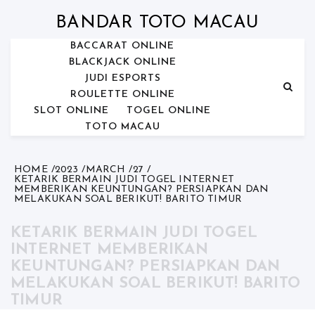
Skip
to
BANDAR TOTO MACAU
content
BACCARAT ONLINE
BLACKJACK ONLINE
JUDI ESPORTS
ROULETTE ONLINE
SLOT ONLINE
TOGEL ONLINE
TOTO MACAU
HOME
2023
MARCH
27
KETARIK BERMAIN JUDI TOGEL INTERNET
MEMBERIKAN KEUNTUNGAN? PERSIAPKAN DAN
MELAKUKAN SOAL BERIKUT! BARITO TIMUR
KETARIK BERMAIN JUDI TOGEL
INTERNET MEMBERIKAN
KEUNTUNGAN? PERSIAPKAN DAN
MELAKUKAN SOAL BERIKUT! BARITO
TIMUR