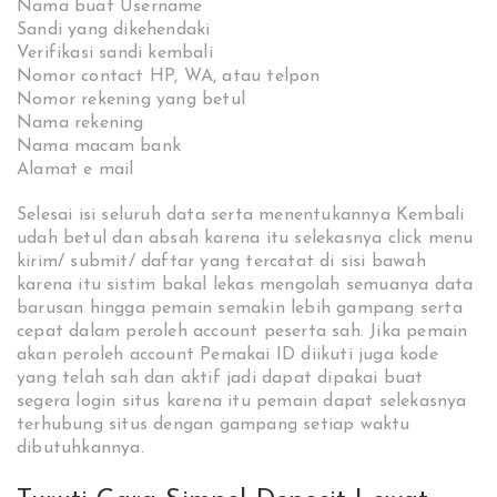
Nama buat Username
Sandi yang dikehendaki
Verifikasi sandi kembali
Nomor contact HP, WA, atau telpon
Nomor rekening yang betul
Nama rekening
Nama macam bank
Alamat e mail
Selesai isi seluruh data serta menentukannya Kembali
udah betul dan absah karena itu selekasnya click menu
kirim/ submit/ daftar yang tercatat di sisi bawah
karena itu sistim bakal lekas mengolah semuanya data
barusan hingga pemain semakin lebih gampang serta
cepat dalam peroleh account peserta sah. Jika pemain
akan peroleh account Pemakai ID diikuti juga kode
yang telah sah dan aktif jadi dapat dipakai buat
segera login situs karena itu pemain dapat selekasnya
terhubung situs dengan gampang setiap waktu
dibutuhkannya.