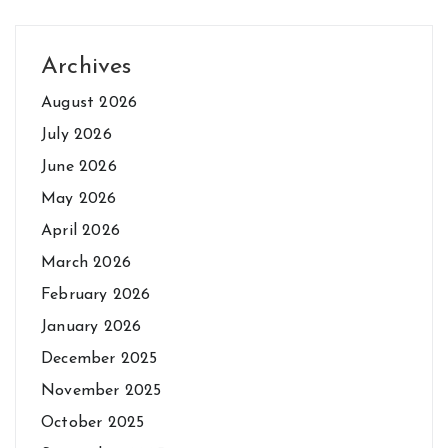
Archives
August 2026
July 2026
June 2026
May 2026
April 2026
March 2026
February 2026
January 2026
December 2025
November 2025
October 2025