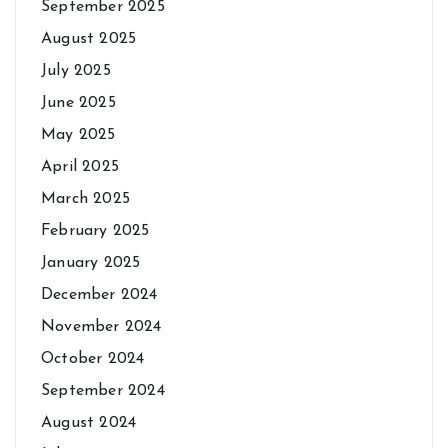
September 2025
August 2025
July 2025
June 2025
May 2025
April 2025
March 2025
February 2025
January 2025
December 2024
November 2024
October 2024
September 2024
August 2024