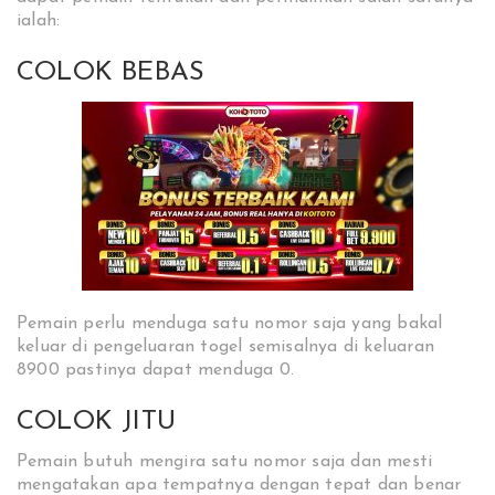
ialah:
COLOK BEBAS
Pemain perlu menduga satu nomor saja yang bakal
keluar di pengeluaran togel semisalnya di keluaran
8900 pastinya dapat menduga 0.
COLOK JITU
Pemain butuh mengira satu nomor saja dan mesti
mengatakan apa tempatnya dengan tepat dan benar