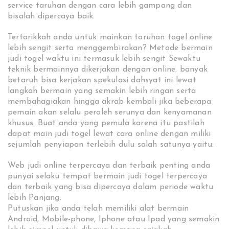
service taruhan dengan cara lebih gampang dan
bisalah dipercaya baik.
Tertarikkah anda untuk mainkan taruhan togel online
lebih sengit serta menggembirakan? Metode bermain
judi togel waktu ini termasuk lebih sengit Sewaktu
teknik bermainnya dikerjakan dengan online. banyak
betaruh bisa kerjakan spekulasi dahsyat ini lewat
langkah bermain yang semakin lebih ringan serta
membahagiakan hingga akrab kembali jika beberapa
pemain akan selalu peroleh serunya dan kenyamanan
khusus. Buat anda yang pemula karena itu pastilah
dapat main judi togel lewat cara online dengan miliki
sejumlah penyiapan terlebih dulu salah satunya yaitu:
Web judi online terpercaya dan terbaik penting anda
punyai selaku tempat bermain judi togel terpercaya
dan terbaik yang bisa dipercaya dalam periode waktu
lebih Panjang.
Putuskan jika anda telah memiliki alat bermain
Android, Mobile-phone, Iphone atau Ipad yang semakin