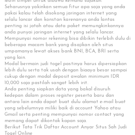
lebih simpel untuk dibawa kemana sajakah.
Seharusnya yakinkan semua fitur apa saja yang anda
pakai kalau telah disokong jaringan internet yang
selalu lancar dan konstan karenanya anda lantas
penting isi jatah atau data paket memungkinkannya
anda punyai jaringan internet yang selalu lancar.
Mempunyai nomor rekening bisa dibikin terlebih dulu di
beberapa macam bank yang disajikan oleh situs
umpamanya lewat akses bank BNI, BCA, BRI serta
yang lain.
Modal bermain judi togel pastinya harus dipersiapkan
lebih dulu serta tak usah dengan biaaya besar sampai
cukup dengan modal deposit awalan minimum IDR
10,000 saja pastilah sangat lebih irit.
Anda penting siapkan data yang bakal disuruh
kedepan dalam proses register peserta baru dan
antara lain anda dapat buat dulu alamat e-mail buat
yang sebelumnya miliki baik di account Yahoo atau
Gmail serta penting mempunyai nomor contact yang
memang dapat dikontak kapan saja.
Berikut Tata Trik Daftar Account Anyar Situs Sah Judi
Togel Online