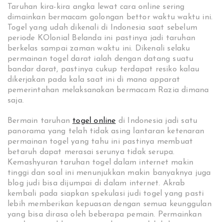
Taruhan kira-kira angka lewat cara online sering
dimainkan bermacam golongan bettor waktu waktu ini.
Togel yang udah dikenali di Indonesia saat sebelum
periode KOlonial Belanda ini pastinya jadi taruhan
berkelas sampai zaman waktu ini. Dikenali selaku
permainan togel darat ialah dengan datang suatu
bandar darat, pastinya cukup terdapat resiko kalau
dikerjakan pada kala saat ini di mana apparat
pemerintahan melaksanakan bermacam Razia dimana
saja.
Bermain taruhan
togel online
di Indonesia jadi satu
panorama yang telah tidak asing lantaran ketenaran
permainan togel yang tahu ini pastinya membuat
betaruh dapat merasai serunya tidak serupa.
Kemashyuran taruhan togel dalam internet makin
tinggi dan soal ini menunjukkan makin banyaknya juga
blog judi bisa dijumpai di dalam internet. Akrab
kembali pada siapkan spekulasi judi togel yang pasti
lebih memberikan kepuasan dengan semua keunggulan
yang bisa dirasa oleh beberapa pemain. Permainkan