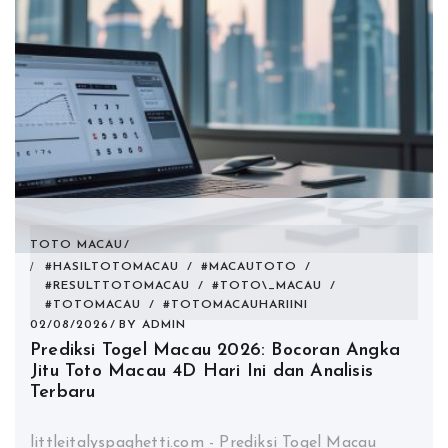
TOTO MACAU
#HASILTOTOMACAU
/
#MACAUTOTO
/
#RESULTTOTOMACAU
/
#TOTO\_MACAU
/
#TOTOMACAU
/
#TOTOMACAUHARIINI
02/08/2026
BY
ADMIN
Prediksi Togel Macau 2026: Bocoran Angka
Jitu Toto Macau 4D Hari Ini dan Analisis
Terbaru
littleitalyspaghetti.com - Prediksi Togel Macau