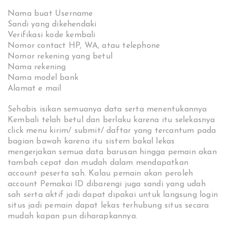
Nama buat Username
Sandi yang dikehendaki
Verifikasi kode kembali
Nomor contact HP, WA, atau telephone
Nomor rekening yang betul
Nama rekening
Nama model bank
Alamat e mail
Sehabis isikan semuanya data serta menentukannya
Kembali telah betul dan berlaku karena itu selekasnya
click menu kirim/ submit/ daftar yang tercantum pada
bagian bawah karena itu sistem bakal lekas
mengerjakan semua data barusan hingga pemain akan
tambah cepat dan mudah dalam mendapatkan
account peserta sah. Kalau pemain akan peroleh
account Pemakai ID dibarengi juga sandi yang udah
sah serta aktif jadi dapat dipakai untuk langsung login
situs jadi pemain dapat lekas terhubung situs secara
mudah kapan pun diharapkannya.