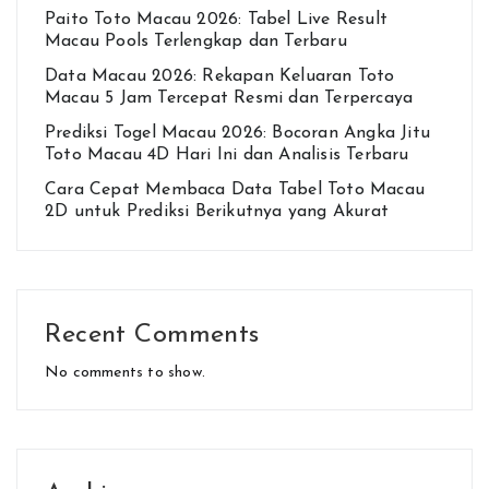
Paito Toto Macau 2026: Tabel Live Result
Macau Pools Terlengkap dan Terbaru
Data Macau 2026: Rekapan Keluaran Toto
Macau 5 Jam Tercepat Resmi dan Terpercaya
Prediksi Togel Macau 2026: Bocoran Angka Jitu
Toto Macau 4D Hari Ini dan Analisis Terbaru
Cara Cepat Membaca Data Tabel Toto Macau
2D untuk Prediksi Berikutnya yang Akurat
Recent Comments
No comments to show.