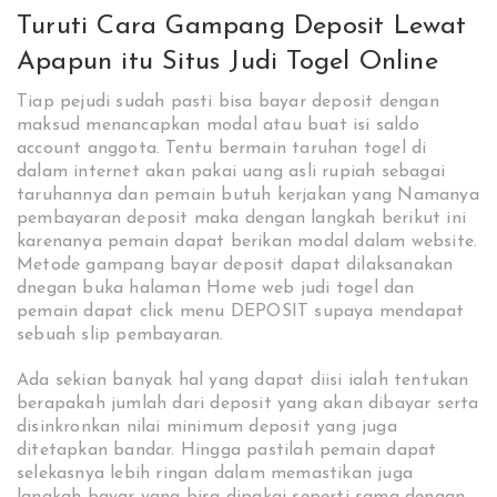
Turuti Cara Gampang Deposit Lewat
Apapun itu Situs Judi Togel Online
Tiap pejudi sudah pasti bisa bayar deposit dengan
maksud menancapkan modal atau buat isi saldo
account anggota. Tentu bermain taruhan togel di
dalam internet akan pakai uang asli rupiah sebagai
taruhannya dan pemain butuh kerjakan yang Namanya
pembayaran deposit maka dengan langkah berikut ini
karenanya pemain dapat berikan modal dalam website.
Metode gampang bayar deposit dapat dilaksanakan
dnegan buka halaman Home web judi togel dan
pemain dapat click menu DEPOSIT supaya mendapat
sebuah slip pembayaran.
Ada sekian banyak hal yang dapat diisi ialah tentukan
berapakah jumlah dari deposit yang akan dibayar serta
disinkronkan nilai minimum deposit yang juga
ditetapkan bandar. Hingga pastilah pemain dapat
selekasnya lebih ringan dalam memastikan juga