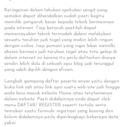
Keringanan dalam lakukan spekulasi sengit yang
semakin dapat dihandalkan sudah pasti begitu
memiliki pengaruh besar kepada teknik bermainnya
pada internet. Tiap betaruh pastilah dapat
memercayakan teknik termudah dalam melakukan
sesuatu taruhan judi togel yang makin lebih ringan
dengan online. tiap pemain yang ingin lekas memilki
aksees bermain judi taruhan togel atau toto gelap di
dalam internet ini karena itu perlu daftarkan dianya
sendiri lebih dulu di sebuah opsi blog judi terunggul
yang udah dipilih dengan efisien.
Langkah gampang daftar peserta anyar yaitu dengan
buka link sah atau link opsi suatu web-site judi hingga
anda bsia masuk website Home atau terutamanya
dalam website. Pasti didalamnya anda dapat click
menu DAFTAR/ REGISTER seperti tertulis serta
temukan suatu formulir registrasi yang kosong dan
kolom didalamnya perlu diperlengkapi beberapa data
yakni: