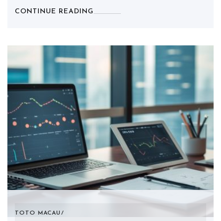
CONTINUE READING
TOTO MACAU