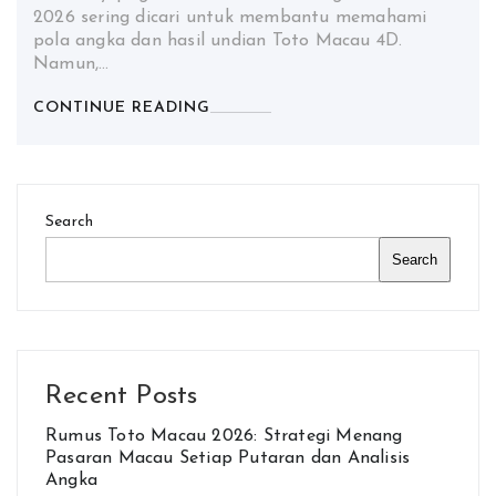
2026 sering dicari untuk membantu memahami
pola angka dan hasil undian Toto Macau 4D.
Namun,…
CONTINUE READING
Search
Search
Recent Posts
Rumus Toto Macau 2026: Strategi Menang
Pasaran Macau Setiap Putaran dan Analisis
Angka