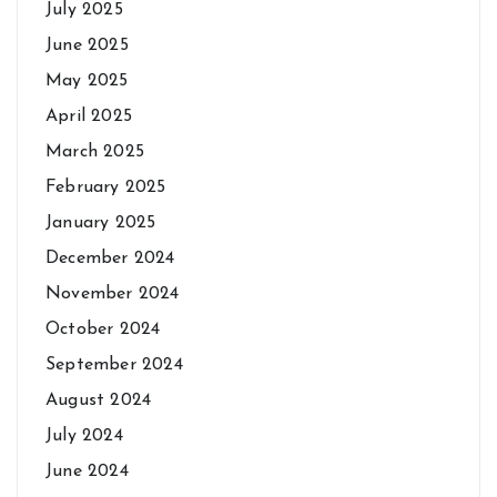
July 2025
June 2025
May 2025
April 2025
March 2025
February 2025
January 2025
December 2024
November 2024
October 2024
September 2024
August 2024
July 2024
June 2024