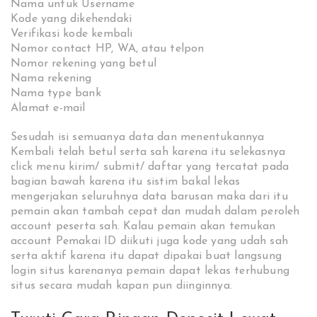
Nama untuk Username
Kode yang dikehendaki
Verifikasi kode kembali
Nomor contact HP, WA, atau telpon
Nomor rekening yang betul
Nama rekening
Nama type bank
Alamat e-mail
Sesudah isi semuanya data dan menentukannya
Kembali telah betul serta sah karena itu selekasnya
click menu kirim/ submit/ daftar yang tercatat pada
bagian bawah karena itu sistim bakal lekas
mengerjakan seluruhnya data barusan maka dari itu
pemain akan tambah cepat dan mudah dalam peroleh
account peserta sah. Kalau pemain akan temukan
account Pemakai ID diikuti juga kode yang udah sah
serta aktif karena itu dapat dipakai buat langsung
login situs karenanya pemain dapat lekas terhubung
situs secara mudah kapan pun diinginnya.