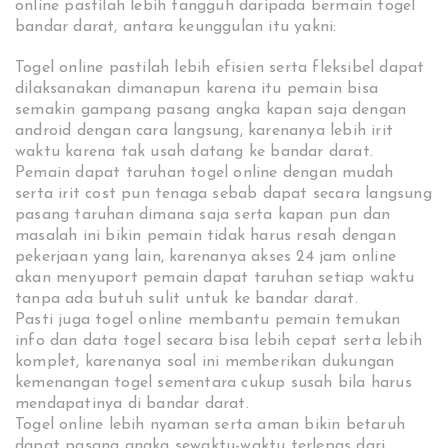
online pastilah lebih tangguh daripada bermain togel
bandar darat, antara keunggulan itu yakni:
Togel online pastilah lebih efisien serta fleksibel dapat
dilaksanakan dimanapun karena itu pemain bisa
semakin gampang pasang angka kapan saja dengan
android dengan cara langsung, karenanya lebih irit
waktu karena tak usah datang ke bandar darat.
Pemain dapat taruhan togel online dengan mudah
serta irit cost pun tenaga sebab dapat secara langsung
pasang taruhan dimana saja serta kapan pun dan
masalah ini bikin pemain tidak harus resah dengan
pekerjaan yang lain, karenanya akses 24 jam online
akan menyuport pemain dapat taruhan setiap waktu
tanpa ada butuh sulit untuk ke bandar darat.
Pasti juga togel online membantu pemain temukan
info dan data togel secara bisa lebih cepat serta lebih
komplet, karenanya soal ini memberikan dukungan
kemenangan togel sementara cukup susah bila harus
mendapatinya di bandar darat.
Togel online lebih nyaman serta aman bikin betaruh
dapat pasang angka sewaktu-waktu terlepas dari