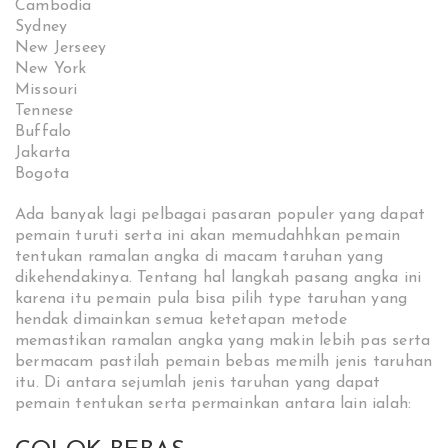
Cambodia
Sydney
New Jerseey
New York
Missouri
Tennese
Buffalo
Jakarta
Bogota
Ada banyak lagi pelbagai pasaran populer yang dapat
pemain turuti serta ini akan memudahhkan pemain
tentukan ramalan angka di macam taruhan yang
dikehendakinya. Tentang hal langkah pasang angka ini
karena itu pemain pula bisa pilih type taruhan yang
hendak dimainkan semua ketetapan metode
memastikan ramalan angka yang makin lebih pas serta
bermacam pastilah pemain bebas memilh jenis taruhan
itu. Di antara sejumlah jenis taruhan yang dapat
pemain tentukan serta permainkan antara lain ialah: