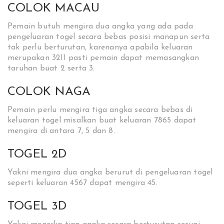
COLOK MACAU
Pemain butuh mengira dua angka yang ada pada
pengeluaran togel secara bebas posisi manapun serta
tak perlu berturutan, karenanya apabila keluaran
merupakan 3211 pasti pemain dapat memasangkan
taruhan buat 2 serta 3.
COLOK NAGA
Pemain perlu mengira tiga angka secara bebas di
keluaran togel misalkan buat keluaran 7865 dapat
mengira di antara 7, 5 dan 8.
TOGEL 2D
Yakni mengira dua angka berurut di pengeluaran togel
seperti keluaran 4567 dapat mengira 45.
TOGEL 3D