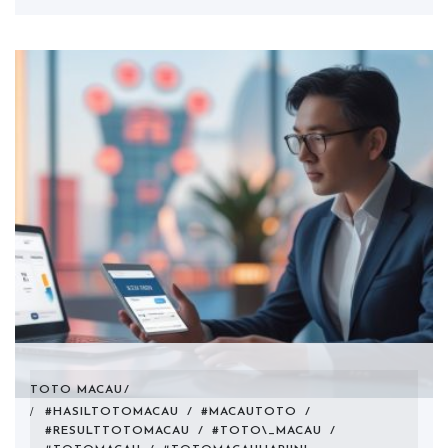
TOTO MACAU
#HASILTOTOMACAU
/
#MACAUTOTO
/
#RESULTTOTOMACAU
/
#TOTO\_MACAU
/