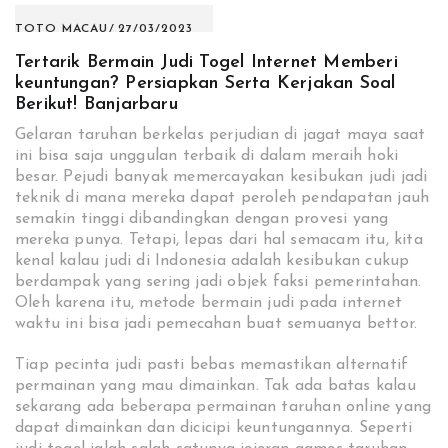
TOTO MACAU
27/03/2023
Tertarik Bermain Judi Togel Internet Memberi
keuntungan? Persiapkan Serta Kerjakan Soal
Berikut! Banjarbaru
Gelaran taruhan berkelas perjudian di jagat maya saat
ini bisa saja unggulan terbaik di dalam meraih hoki
besar. Pejudi banyak memercayakan kesibukan judi jadi
teknik di mana mereka dapat peroleh pendapatan jauh
semakin tinggi dibandingkan dengan provesi yang
mereka punya. Tetapi, lepas dari hal semacam itu, kita
kenal kalau judi di Indonesia adalah kesibukan cukup
berdampak yang sering jadi objek faksi pemerintahan.
Oleh karena itu, metode bermain judi pada internet
waktu ini bisa jadi pemecahan buat semuanya bettor.
Tiap pecinta judi pasti bebas memastikan alternatif
permainan yang mau dimainkan. Tak ada batas kalau
sekarang ada beberapa permainan taruhan online yang
dapat dimainkan dan dicicipi keuntungannya. Seperti