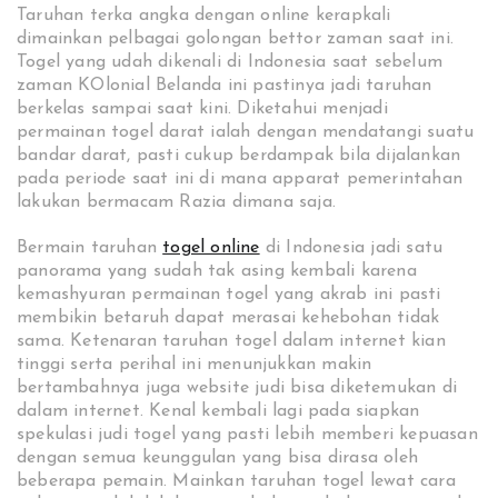
Taruhan terka angka dengan online kerapkali
dimainkan pelbagai golongan bettor zaman saat ini.
Togel yang udah dikenali di Indonesia saat sebelum
zaman KOlonial Belanda ini pastinya jadi taruhan
berkelas sampai saat kini. Diketahui menjadi
permainan togel darat ialah dengan mendatangi suatu
bandar darat, pasti cukup berdampak bila dijalankan
pada periode saat ini di mana apparat pemerintahan
lakukan bermacam Razia dimana saja.
Bermain taruhan
togel online
di Indonesia jadi satu
panorama yang sudah tak asing kembali karena
kemashyuran permainan togel yang akrab ini pasti
membikin betaruh dapat merasai kehebohan tidak
sama. Ketenaran taruhan togel dalam internet kian
tinggi serta perihal ini menunjukkan makin
bertambahnya juga website judi bisa diketemukan di
dalam internet. Kenal kembali lagi pada siapkan
spekulasi judi togel yang pasti lebih memberi kepuasan
dengan semua keunggulan yang bisa dirasa oleh
beberapa pemain. Mainkan taruhan togel lewat cara