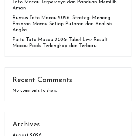
Toto Macau Terpercaya dan Panduan Memilih
Aman
Rumus Toto Macau 2026: Strategi Menang
Pasaran Macau Setiap Putaran dan Analisis
Angka
Paito Toto Macau 2026: Tabel Live Result
Macau Pools Terlengkap dan Terbaru
Recent Comments
No comments to show.
Archives
August 2026