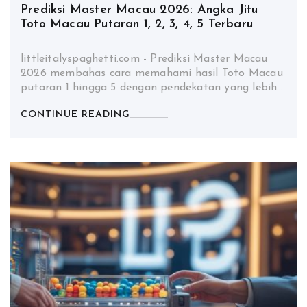
Prediksi Master Macau 2026: Angka Jitu
Toto Macau Putaran 1, 2, 3, 4, 5 Terbaru
littleitalyspaghetti.com - Prediksi Master Macau
2026 membahas cara memahami hasil Toto Macau
putaran 1 hingga 5 dengan pendekatan yang lebih…
CONTINUE READING