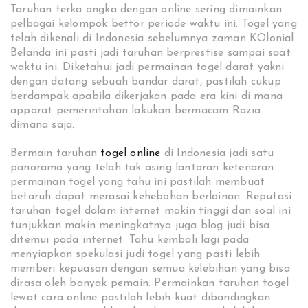
Taruhan terka angka dengan online sering dimainkan
pelbagai kelompok bettor periode waktu ini. Togel yang
telah dikenali di Indonesia sebelumnya zaman KOlonial
Belanda ini pasti jadi taruhan berprestise sampai saat
waktu ini. Diketahui jadi permainan togel darat yakni
dengan datang sebuah bandar darat, pastilah cukup
berdampak apabila dikerjakan pada era kini di mana
apparat pemerintahan lakukan bermacam Razia
dimana saja.
Bermain taruhan
togel online
di Indonesia jadi satu
panorama yang telah tak asing lantaran ketenaran
permainan togel yang tahu ini pastilah membuat
betaruh dapat merasai kehebohan berlainan. Reputasi
taruhan togel dalam internet makin tinggi dan soal ini
tunjukkan makin meningkatnya juga blog judi bisa
ditemui pada internet. Tahu kembali lagi pada
menyiapkan spekulasi judi togel yang pasti lebih
memberi kepuasan dengan semua kelebihan yang bisa
dirasa oleh banyak pemain. Permainkan taruhan togel
lewat cara online pastilah lebih kuat dibandingkan