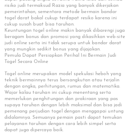
risiko judi termaksud Razia yang banyak dikerjakan
pemerintahan, sementara metode bermain bandar
togel darat bakal cukup terdapat resiko karena ini
cukup susah buat bisa taruhan.
Keuntungan togel online makin banyak dibarengi juga
beragam bonus dan promosi yang dikasihkan web-site
judi online serta ini tidak serupa untuk bandar darat
yang mungkin sedikit bonus yang dijajakan.
Pemula Dapat Persiapkan Perihal Ini Bermain Judi
Togel Secara Online
Togel online merupakan model spekulasi heboh yang
teknik bermainnya terus bersangkutan atau terjalin
dengan angka, perhitungan, rumus dan matematika.
Wajar kalau taruhan ini cukup menentang serta
memerlukan penghitungan dan prakiraan yang pas
supaya taruhan dengan lebih maksimal dan bisa jadi
pemenang perjudian togel dengan menggapai untung
didalamnya. Semuanya pemain pasti dapat temukan
pelayanan taruhan dengan cara lebih simpel serta
dapat juga dipercaya baik.