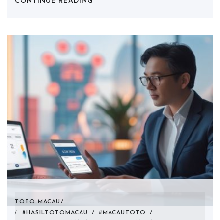
CONTINUE READING
TOTO MACAU
#HASILTOTOMACAU
/
#MACAUTOTO
/