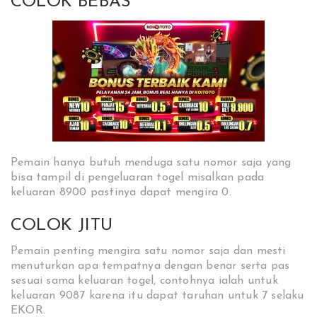
COLOK BEBAS
Pemain hanya butuh menduga satu nomor saja yang
bisa tampil di pengeluaran togel misalkan pada
keluaran 8900 pastinya dapat mengira 0.
COLOK JITU
Pemain penting mengira satu nomor saja dan mesti
menuturkan apa tempatnya dengan benar serta pas
sesuai sama keluaran togel, contohnya ialah untuk
keluaran 9087 karena itu dapat taruhan untuk 7 selaku
EKOR.