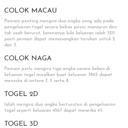
COLOK MACAU
Pemain penting mengira dua angka yang ada pada
pengeluaran togel secara bebas posisi manapun dan
tak usah berurut, karenanya bila keluaran ialah 3211
pasti pemain dapat memasangkan taruhan untuk 2
dan 3.
COLOK NAGA
Pemain perlu mengira tiga angka secara bebas di
keluaran togel misalkan buat keluaran 7865 dapat
menerka di antara 7, 5 serta 8.
TOGEL 2D
Ialah mengira dua angka berturutan di pengeluaran
togel seperti keluaran 4567 dapat menerka 45.
TOGEL 3D