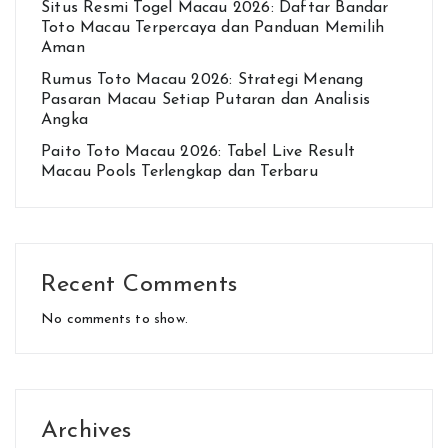
Situs Resmi Togel Macau 2026: Daftar Bandar
Toto Macau Terpercaya dan Panduan Memilih
Aman
Rumus Toto Macau 2026: Strategi Menang
Pasaran Macau Setiap Putaran dan Analisis
Angka
Paito Toto Macau 2026: Tabel Live Result
Macau Pools Terlengkap dan Terbaru
Recent Comments
No comments to show.
Archives