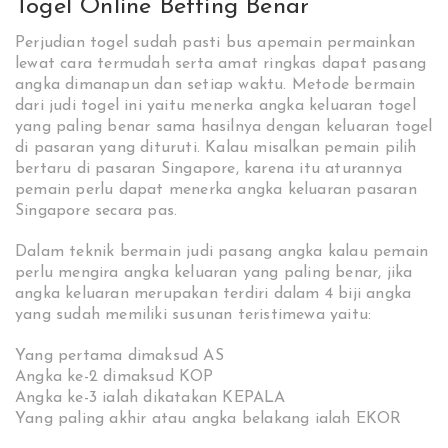
Togel Online Betting Benar
Perjudian togel sudah pasti bus apemain permainkan
lewat cara termudah serta amat ringkas dapat pasang
angka dimanapun dan setiap waktu. Metode bermain
dari judi togel ini yaitu menerka angka keluaran togel
yang paling benar sama hasilnya dengan keluaran togel
di pasaran yang dituruti. Kalau misalkan pemain pilih
bertaru di pasaran Singapore, karena itu aturannya
pemain perlu dapat menerka angka keluaran pasaran
Singapore secara pas.
Dalam teknik bermain judi pasang angka kalau pemain
perlu mengira angka keluaran yang paling benar, jika
angka keluaran merupakan terdiri dalam 4 biji angka
yang sudah memiliki susunan teristimewa yaitu:
Yang pertama dimaksud AS
Angka ke-2 dimaksud KOP
Angka ke-3 ialah dikatakan KEPALA
Yang paling akhir atau angka belakang ialah EKOR