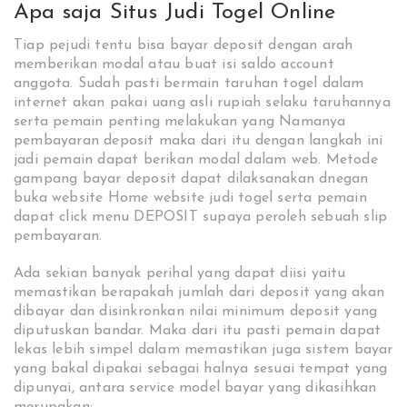
Apa saja Situs Judi Togel Online
Tiap pejudi tentu bisa bayar deposit dengan arah
memberikan modal atau buat isi saldo account
anggota. Sudah pasti bermain taruhan togel dalam
internet akan pakai uang asli rupiah selaku taruhannya
serta pemain penting melakukan yang Namanya
pembayaran deposit maka dari itu dengan langkah ini
jadi pemain dapat berikan modal dalam web. Metode
gampang bayar deposit dapat dilaksanakan dnegan
buka website Home website judi togel serta pemain
dapat click menu DEPOSIT supaya peroleh sebuah slip
pembayaran.
Ada sekian banyak perihal yang dapat diisi yaitu
memastikan berapakah jumlah dari deposit yang akan
dibayar dan disinkronkan nilai minimum deposit yang
diputuskan bandar. Maka dari itu pasti pemain dapat
lekas lebih simpel dalam memastikan juga sistem bayar
yang bakal dipakai sebagai halnya sesuai tempat yang
dipunyai, antara service model bayar yang dikasihkan