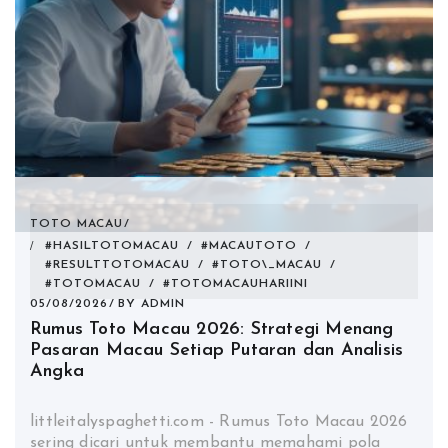
TOTO MACAU
#HASILTOTOMACAU
/
#MACAUTOTO
/
#RESULTTOTOMACAU
/
#TOTO\_MACAU
/
#TOTOMACAU
/
#TOTOMACAUHARIINI
05/08/2026
BY
ADMIN
Rumus Toto Macau 2026: Strategi Menang
Pasaran Macau Setiap Putaran dan Analisis
Angka
littleitalyspaghetti.com - Rumus Toto Macau 2026
sering dicari untuk membantu memahami pola