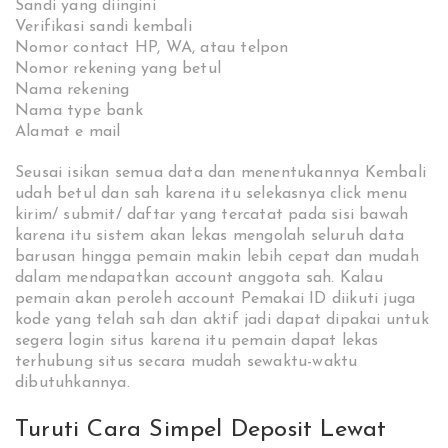
Sandi yang diingini
Verifikasi sandi kembali
Nomor contact HP, WA, atau telpon
Nomor rekening yang betul
Nama rekening
Nama type bank
Alamat e mail
Seusai isikan semua data dan menentukannya Kembali
udah betul dan sah karena itu selekasnya click menu
kirim/ submit/ daftar yang tercatat pada sisi bawah
karena itu sistem akan lekas mengolah seluruh data
barusan hingga pemain makin lebih cepat dan mudah
dalam mendapatkan account anggota sah. Kalau
pemain akan peroleh account Pemakai ID diikuti juga
kode yang telah sah dan aktif jadi dapat dipakai untuk
segera login situs karena itu pemain dapat lekas
terhubung situs secara mudah sewaktu-waktu
dibutuhkannya.
Turuti Cara Simpel Deposit Lewat