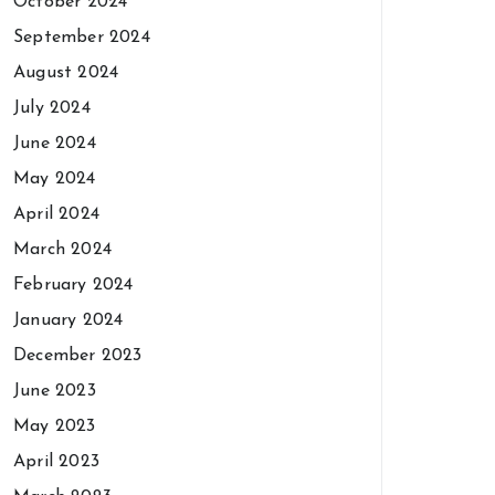
October 2024
September 2024
August 2024
July 2024
June 2024
May 2024
April 2024
March 2024
February 2024
January 2024
December 2023
June 2023
May 2023
April 2023