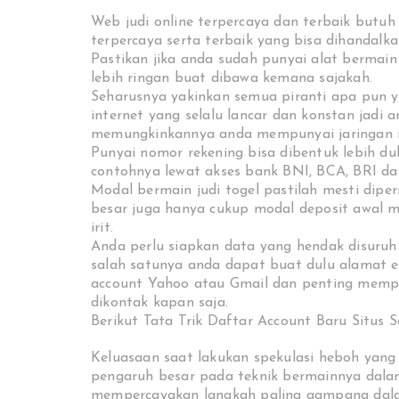
Web judi online terpercaya dan terbaik butuh
terpercaya serta terbaik yang bisa dihandalk
Pastikan jika anda sudah punyai alat bermai
lebih ringan buat dibawa kemana sajakah.
Seharusnya yakinkan semua piranti apa pun y
internet yang selalu lancar dan konstan jadi 
memungkinkannya anda mempunyai jaringan int
Punyai nomor rekening bisa dibentuk lebih du
contohnya lewat akses bank BNI, BCA, BRI dan
Modal bermain judi togel pastilah mesti diper
besar juga hanya cukup modal deposit awal mu
irit.
Anda perlu siapkan data yang hendak disuruh
salah satunya anda dapat buat dulu alamat e
account Yahoo atau Gmail dan penting memp
dikontak kapan saja.
Berikut Tata Trik Daftar Account Baru Situs S
Keluasaan saat lakukan spekulasi heboh yan
pengaruh besar pada teknik bermainnya dalam
mempercayakan langkah paling gampang dalam