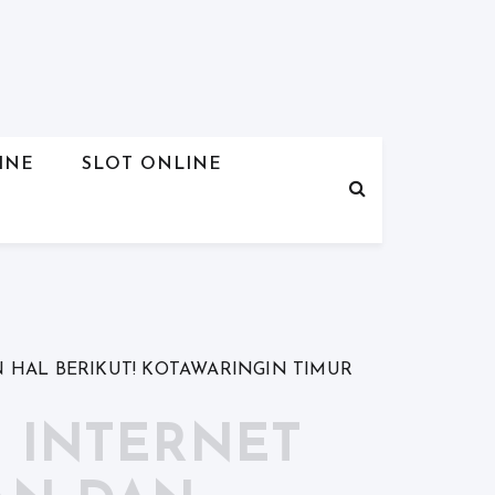
INE
SLOT ONLINE
 HAL BERIKUT! KOTAWARINGIN TIMUR
L INTERNET