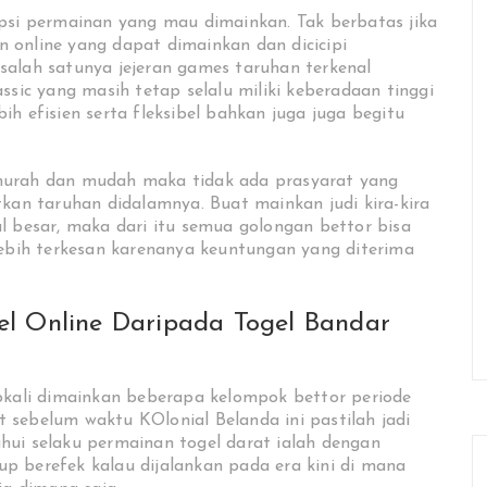
opsi permainan yang mau dimainkan. Tak berbatas jika
 online yang dapat dimainkan dan dicicipi
salah satunya jejeran games taruhan terkenal
assic yang masih tetap selalu miliki keberadaan tinggi
ih efisien serta fleksibel bahkan juga juga begitu
 murah dan mudah maka tidak ada prasyarat yang
an taruhan didalamnya. Buat mainkan judi kira-kira
al besar, maka dari itu semua golongan bettor bisa
bih terkesan karenanya keuntungan yang diterima
el Online Daripada Togel Bandar
apkali dimainkan beberapa kelompok bettor periode
aat sebelum waktu KOlonial Belanda ini pastilah jadi
hui selaku permainan togel darat ialah dengan
p berefek kalau dijalankan pada era kini di mana