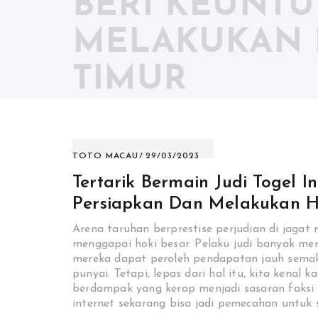
BERI KEUNTU
MELAKUKAN H
TIMUR
TOTO MACAU
29/03/2023
Tertarik Bermain Judi Togel I
Persiapkan Dan Melakukan Ha
Arena taruhan berprestise perjudian di jagat
menggapai hoki besar. Pelaku judi banyak me
mereka dapat peroleh pendapatan jauh semak
punyai. Tetapi, lepas dari hal itu, kita kenal 
berdampak yang kerap menjadi sasaran faksi p
internet sekarang bisa jadi pemecahan untuk 