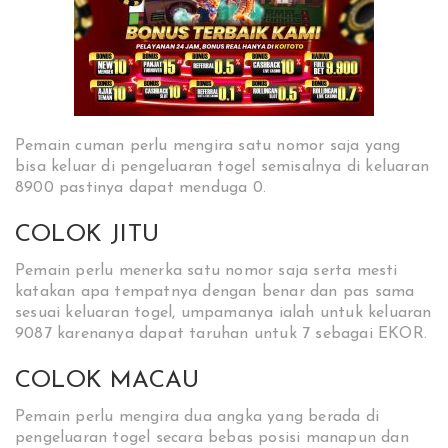
Pemain cuman perlu mengira satu nomor saja yang
bisa keluar di pengeluaran togel semisalnya di keluaran
8900 pastinya dapat menduga 0.
COLOK JITU
Pemain perlu menerka satu nomor saja serta mesti
katakan apa tempatnya dengan benar dan pas sama
sesuai keluaran togel, umpamanya ialah untuk keluaran
9087 karenanya dapat taruhan untuk 7 sebagai EKOR.
COLOK MACAU
Pemain perlu mengira dua angka yang berada di
pengeluaran togel secara bebas posisi manapun dan