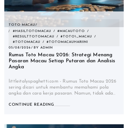
TOTO MACAU
#HASILTOTOMACAU
/
#MACAUTOTO
/
#RESULTTOTOMACAU
/
#TOTO\_MACAU
/
#TOTOMACAU
/
#TOTOMACAUHARIINI
05/08/2026
BY
ADMIN
Rumus Toto Macau 2026: Strategi Menang
Pasaran Macau Setiap Putaran dan Analisis
Angka
littleitalyspaghetti.com - Rumus Toto Macau 2026
sering dicari untuk membantu memahami pola
angka dan cara kerja pasaran. Namun, tidak ada…
CONTINUE READING