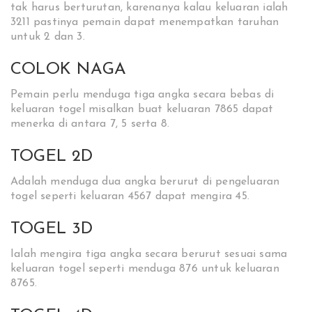
tak harus berturutan, karenanya kalau keluaran ialah
3211 pastinya pemain dapat menempatkan taruhan
untuk 2 dan 3.
COLOK NAGA
Pemain perlu menduga tiga angka secara bebas di
keluaran togel misalkan buat keluaran 7865 dapat
menerka di antara 7, 5 serta 8.
TOGEL 2D
Adalah menduga dua angka berurut di pengeluaran
togel seperti keluaran 4567 dapat mengira 45.
TOGEL 3D
Ialah mengira tiga angka secara berurut sesuai sama
keluaran togel seperti menduga 876 untuk keluaran
8765.