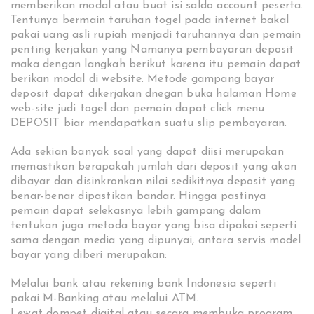
memberikan modal atau buat isi saldo account peserta.
Tentunya bermain taruhan togel pada internet bakal
pakai uang asli rupiah menjadi taruhannya dan pemain
penting kerjakan yang Namanya pembayaran deposit
maka dengan langkah berikut karena itu pemain dapat
berikan modal di website. Metode gampang bayar
deposit dapat dikerjakan dnegan buka halaman Home
web-site judi togel dan pemain dapat click menu
DEPOSIT biar mendapatkan suatu slip pembayaran.
Ada sekian banyak soal yang dapat diisi merupakan
memastikan berapakah jumlah dari deposit yang akan
dibayar dan disinkronkan nilai sedikitnya deposit yang
benar-benar dipastikan bandar. Hingga pastinya
pemain dapat selekasnya lebih gampang dalam
tentukan juga metoda bayar yang bisa dipakai seperti
sama dengan media yang dipunyai, antara servis model
bayar yang diberi merupakan:
Melalui bank atau rekening bank Indonesia seperti
pakai M-Banking atau melalui ATM.
Lewat dompet digital atau secara membuka program