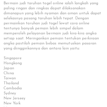
Bermain judi taruhan togel online ialah langkah yang
paling ringan dan ringkas dapat dilaksanakan
dimanapun yang lebih nyaman dan aman untuk dapat
selekasnya pasang taruhan lebih tepat. Dengan
permainkan taruhan judi togel lewat cara online
tentunya banyak pemain lebih simpel dalam
memperoleh pelayanan bermain judi kira-kira angka
setiap saat. Meringankan pemain tentukan perkiraan
angka pastilah pemain bebas memutuskan pasaran
yang diingginkannya dan antara lain yaitu:
Singapore
Hongkong
Japan
China
Taiwan
Thailand
Cambodia
Sydney
New Jerseey
New York