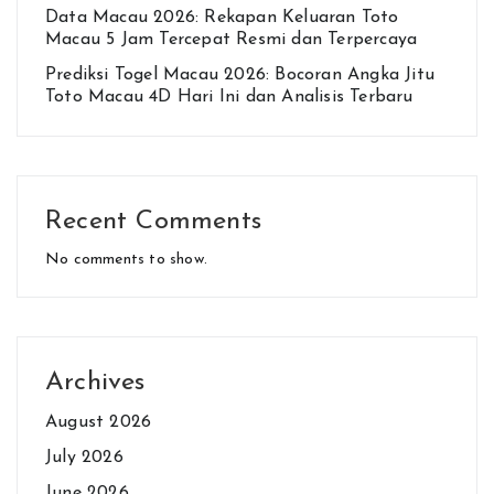
Data Macau 2026: Rekapan Keluaran Toto
Macau 5 Jam Tercepat Resmi dan Terpercaya
Prediksi Togel Macau 2026: Bocoran Angka Jitu
Toto Macau 4D Hari Ini dan Analisis Terbaru
Recent Comments
No comments to show.
Archives
August 2026
July 2026
June 2026