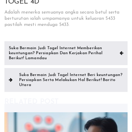
TOGEL 4D
Adalah menerka semuanya angka secara betul serta
berturutan ialah umpamanya untuk keluaran 5433
pastilah mesti menduga 5433.
Post
Suka Bermain Judi Togel Internet Memberikan
keuntungan? Persiapkan Dan Kerjakan Perihal
navigation
Berikut! Lamandau
Suka Bermain Judi Togel Internet Beri keuntungan?
Persiapkan Serta Melakukan Hal Berikut! Barito
Utara
RELATED POST