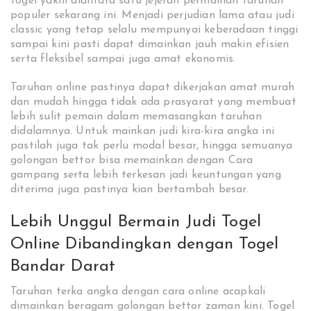
togel yakni diantara satu jejeran permainan taruhan
populer sekarang ini. Menjadi perjudian lama atau judi
classic yang tetap selalu mempunyai keberadaan tinggi
sampai kini pasti dapat dimainkan jauh makin efisien
serta fleksibel sampai juga amat ekonomis.
Taruhan online pastinya dapat dikerjakan amat murah
dan mudah hingga tidak ada prasyarat yang membuat
lebih sulit pemain dalam memasangkan taruhan
didalamnya. Untuk mainkan judi kira-kira angka ini
pastilah juga tak perlu modal besar, hingga semuanya
golongan bettor bisa memainkan dengan Cara
gampang serta lebih terkesan jadi keuntungan yang
diterima juga pastinya kian bertambah besar.
Lebih Unggul Bermain Judi Togel
Online Dibandingkan dengan Togel
Bandar Darat
Taruhan terka angka dengan cara online acapkali
dimainkan beragam golongan bettor zaman kini. Togel