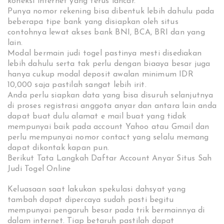
koneksi internet yang terus lancar.
Punya nomor rekening bisa dibentuk lebih dahulu pada
beberapa tipe bank yang disiapkan oleh situs
contohnya lewat akses bank BNI, BCA, BRI dan yang
lain.
Modal bermain judi togel pastinya mesti disediakan
lebih dahulu serta tak perlu dengan biaaya besar juga
hanya cukup modal deposit awalan minimum IDR
10,000 saja pastilah sangat lebih irit.
Anda perlu siapkan data yang bisa disuruh selanjutnya
di proses registrasi anggota anyar dan antara lain anda
dapat buat dulu alamat e mail buat yang tidak
mempunyai baik pada account Yahoo atau Gmail dan
perlu mempunyai nomor contact yang selalu memang
dapat dikontak kapan pun.
Berikut Tata Langkah Daftar Account Anyar Situs Sah
Judi Togel Online
Keluasaan saat lakukan spekulasi dahsyat yang
tambah dapat dipercaya sudah pasti begitu
mempunyai pengaruh besar pada trik bermainnya di
dalam internet. Tiap betaruh pastilah dapat