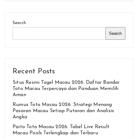
Search
Search
Recent Posts
Situs Resmi Togel Macau 2026: Daftar Bandar
Toto Macau Terpercaya dan Panduan Memilih
Aman
Rumus Toto Macau 2026: Strategi Menang
Pasaran Macau Setiap Putaran dan Analisis
Angka
Paito Toto Macau 2026: Tabel Live Result
Macau Pools Terlengkap dan Terbaru