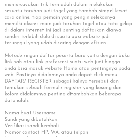
memercayakan trik termudah dalam melakukan
sesuatu taruhan judi togel yang tambah simpel lewat
cara online. tiap pemain yang pengin selekasnya
memilki aksees main judi taruhan togel atau toto gelap
di dalam internet ini jadi penting daftarkan dianya
sendiri terlebih dulu di suatu opsi website judi
terunggul yang udah disaring dengan efisien.
Metode ringan daftar peserta baru yaitu dengan buka
link sah atau link preferensi suatu web judi hingga
anda bsia masuk website Home atau pentingnya pada
web. Pastinya didalamnya anda dapat click menu
DAFTAR/ REGISTER sebagai halnya tersebut dan
temukan sebuah formulir register yang kosong dan
kolom didalamnya penting ditambahkan beberapa
data ialah:
Nama buat Username
Sandi yang dibutuhkan
Verifikasi sandi kembali
Nomor contact HP, WA, atau telpon