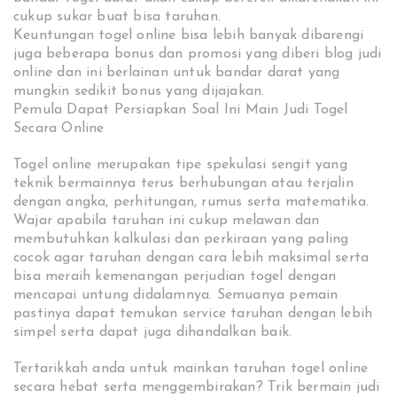
cukup sukar buat bisa taruhan.
Keuntungan togel online bisa lebih banyak dibarengi
juga beberapa bonus dan promosi yang diberi blog judi
online dan ini berlainan untuk bandar darat yang
mungkin sedikit bonus yang dijajakan.
Pemula Dapat Persiapkan Soal Ini Main Judi Togel
Secara Online
Togel online merupakan tipe spekulasi sengit yang
teknik bermainnya terus berhubungan atau terjalin
dengan angka, perhitungan, rumus serta matematika.
Wajar apabila taruhan ini cukup melawan dan
membutuhkan kalkulasi dan perkiraan yang paling
cocok agar taruhan dengan cara lebih maksimal serta
bisa meraih kemenangan perjudian togel dengan
mencapai untung didalamnya. Semuanya pemain
pastinya dapat temukan service taruhan dengan lebih
simpel serta dapat juga dihandalkan baik.
Tertarikkah anda untuk mainkan taruhan togel online
secara hebat serta menggembirakan? Trik bermain judi