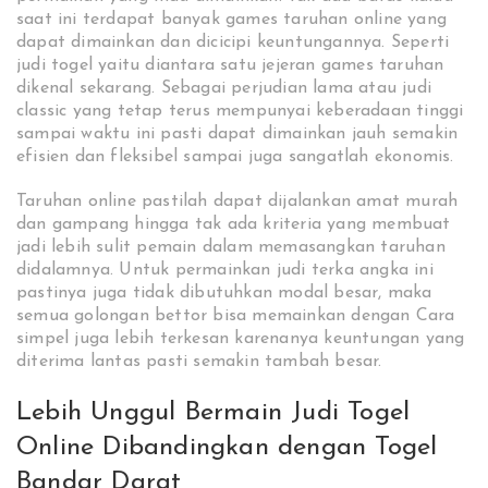
saat ini terdapat banyak games taruhan online yang
dapat dimainkan dan dicicipi keuntungannya. Seperti
judi togel yaitu diantara satu jejeran games taruhan
dikenal sekarang. Sebagai perjudian lama atau judi
classic yang tetap terus mempunyai keberadaan tinggi
sampai waktu ini pasti dapat dimainkan jauh semakin
efisien dan fleksibel sampai juga sangatlah ekonomis.
Taruhan online pastilah dapat dijalankan amat murah
dan gampang hingga tak ada kriteria yang membuat
jadi lebih sulit pemain dalam memasangkan taruhan
didalamnya. Untuk permainkan judi terka angka ini
pastinya juga tidak dibutuhkan modal besar, maka
semua golongan bettor bisa memainkan dengan Cara
simpel juga lebih terkesan karenanya keuntungan yang
diterima lantas pasti semakin tambah besar.
Lebih Unggul Bermain Judi Togel
Online Dibandingkan dengan Togel
Bandar Darat