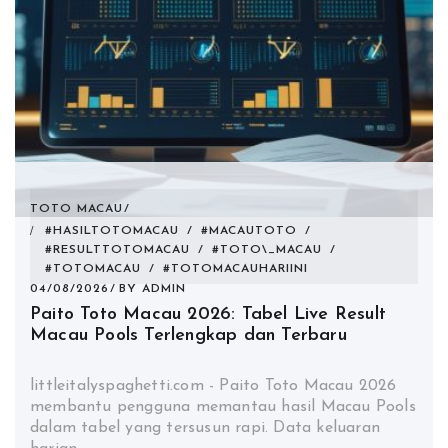
TOTO MACAU
#HASILTOTOMACAU
/
#MACAUTOTO
/
#RESULTTOTOMACAU
/
#TOTO\_MACAU
/
#TOTOMACAU
/
#TOTOMACAUHARIINI
04/08/2026
BY
ADMIN
Paito Toto Macau 2026: Tabel Live Result
Macau Pools Terlengkap dan Terbaru
littleitalyspaghetti.com - Paito Toto Macau 2026
membantu pengguna memantau hasil Macau Pools
dalam tabel yang tersusun rapi. Data keluaran