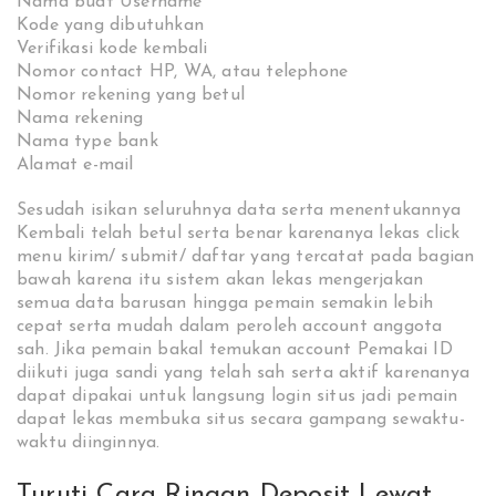
Nama buat Username
Kode yang dibutuhkan
Verifikasi kode kembali
Nomor contact HP, WA, atau telephone
Nomor rekening yang betul
Nama rekening
Nama type bank
Alamat e-mail
Sesudah isikan seluruhnya data serta menentukannya
Kembali telah betul serta benar karenanya lekas click
menu kirim/ submit/ daftar yang tercatat pada bagian
bawah karena itu sistem akan lekas mengerjakan
semua data barusan hingga pemain semakin lebih
cepat serta mudah dalam peroleh account anggota
sah. Jika pemain bakal temukan account Pemakai ID
diikuti juga sandi yang telah sah serta aktif karenanya
dapat dipakai untuk langsung login situs jadi pemain
dapat lekas membuka situs secara gampang sewaktu-
waktu diinginnya.
Turuti Cara Ringan Deposit Lewat