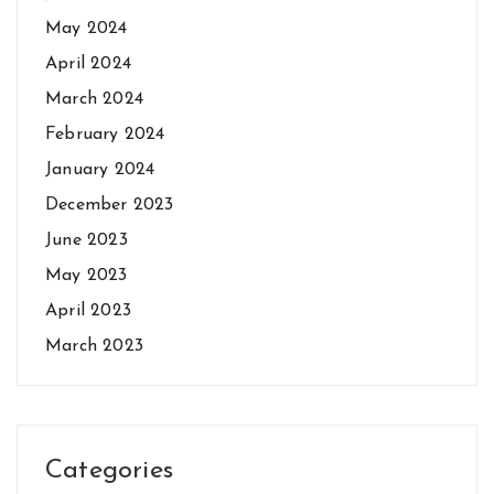
May 2024
April 2024
March 2024
February 2024
January 2024
December 2023
June 2023
May 2023
April 2023
March 2023
Categories