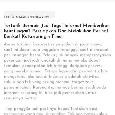
TOTO MACAU
29/03/2023
Tertarik Bermain Judi Togel Internet Memberikan
keuntungan? Persiapkan Dan Melakukan Perihal
Berikut! Kotawaringin Timur
Arena taruhan berprestise perjudian di jagat maya
saat ini dapat saja unggulan terunggul saat mencapai
peruntungan besar. Pelaku judi banyak mempercayakan
pekerjaan judi jadi langkah di mana mereka dapat
temukan pendapatan lebih tinggi daripada provesi
yang mereka punyai. Tetapi, lepas dari perihal itu, kita
mengetahui jika judi di Indonesia adalah aktivitas
cukup berefek yang sering menjadi target faksi
pemerintahan. Karena itu, metode bermain judi pada
internet sekarang ini bisa jadi pemecahan untuk
semuanya bettor.
Tiap penggila judi pastinya bebas tentukan opsi
permainan yang mau dimainkan. Tak ada batas kalau