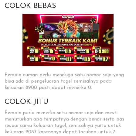
COLOK BEBAS
Pemain cuman perlu menduga satu nomor saja yang
bisa ada di pengeluaran togel semisalnya pada
keluaran 8900 pasti dapat menerka 0.
COLOK JITU
Pemain perlu menerka satu nomor saja dan mesti
menuturkan apa tempatnya dengan benar serta pas
sesuai sama keluaran togel, semisalnya yaitu untuk
keluaran 9087 karenanya dapat taruhan untuk 7