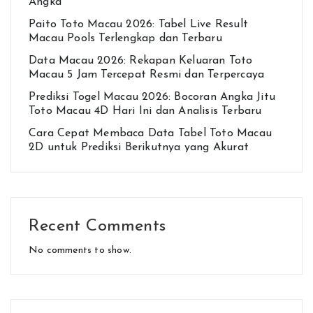
Angka
Paito Toto Macau 2026: Tabel Live Result
Macau Pools Terlengkap dan Terbaru
Data Macau 2026: Rekapan Keluaran Toto
Macau 5 Jam Tercepat Resmi dan Terpercaya
Prediksi Togel Macau 2026: Bocoran Angka Jitu
Toto Macau 4D Hari Ini dan Analisis Terbaru
Cara Cepat Membaca Data Tabel Toto Macau
2D untuk Prediksi Berikutnya yang Akurat
Recent Comments
No comments to show.