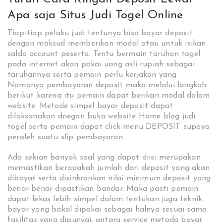
Apa saja Situs Judi Togel Online
Tiap-tiap pelaku judi tentunya bisa bayar deposit
dengan maksud memberikan modal atau untuk isikan
saldo account peserta. Tentu bermain taruhan togel
pada internet akan pakai uang asli rupiah sebagai
taruhannya serta pemain perlu kerjakan yang
Namanya pembayaran deposit maka melalui langkah
berikut karena itu pemain dapat berikan modal dalam
website. Metode simpel bayar deposit dapat
dilaksanakan dnegan buka website Home blog judi
togel serta pemain dapat click menu DEPOSIT supaya
peroleh suatu slip pembayaran.
Ada sekian banyak soal yang dapat diisi merupakan
memastikan berapakah jumlah dari deposit yang akan
dibayar serta disinkronkan nilai minimum deposit yang
benar-benar dipastikan bandar. Maka pasti pemain
dapat lekas lebih simpel dalam tentukan juga teknik
bayar yang bakal dipakai sebagai halnya sesuai sama
fasilitas yang dipunyai, antara service metoda bayar