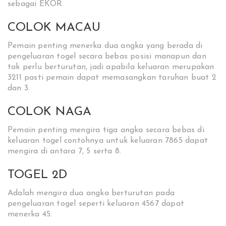
sebagai EKOR.
COLOK MACAU
Pemain penting menerka dua angka yang berada di
pengeluaran togel secara bebas posisi manapun dan
tak perlu berturutan, jadi apabila keluaran merupakan
3211 pasti pemain dapat memasangkan taruhan buat 2
dan 3.
COLOK NAGA
Pemain penting mengira tiga angka secara bebas di
keluaran togel contohnya untuk keluaran 7865 dapat
mengira di antara 7, 5 serta 8.
TOGEL 2D
Adalah mengira dua angka berturutan pada
pengeluaran togel seperti keluaran 4567 dapat
menerka 45.