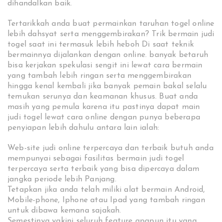
dihandalkan baik.
Tertarikkah anda buat permainkan taruhan togel online
lebih dahsyat serta menggembirakan? Trik bermain judi
togel saat ini termasuk lebih heboh Di saat teknik
bermainnya dijalankan dengan online. banyak betaruh
bisa kerjakan spekulasi sengit ini lewat cara bermain
yang tambah lebih ringan serta menggembirakan
hingga kenal kembali jika banyak pemain bakal selalu
temukan serunya dan keamanan khusus. Buat anda
masih yang pemula karena itu pastinya dapat main
judi togel lewat cara online dengan punya beberapa
penyiapan lebih dahulu antara lain ialah:
Web-site judi online terpercaya dan terbaik butuh anda
mempunyai sebagai fasilitas bermain judi togel
terpercaya serta terbaik yang bisa dipercaya dalam
jangka periode lebih Panjang.
Tetapkan jika anda telah miliki alat bermain Android,
Mobile-phone, Iphone atau Ipad yang tambah ringan
untuk dibawa kemana sajakah.
Semestinya yakini seluruh feature apapun itu yang