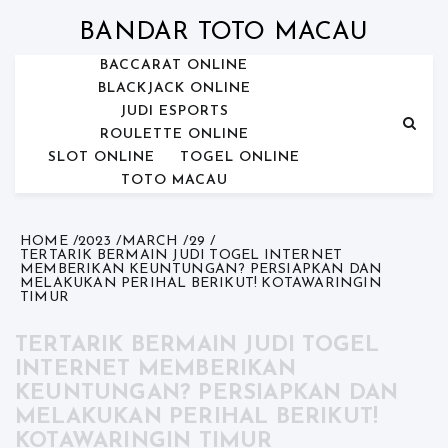
Skip
to
BANDAR TOTO MACAU
content
BACCARAT ONLINE
BLACKJACK ONLINE
JUDI ESPORTS
ROULETTE ONLINE
SLOT ONLINE
TOGEL ONLINE
TOTO MACAU
HOME
2023
MARCH
29
TERTARIK BERMAIN JUDI TOGEL INTERNET
MEMBERIKAN KEUNTUNGAN? PERSIAPKAN DAN
MELAKUKAN PERIHAL BERIKUT! KOTAWARINGIN
TIMUR
TERTARIK BERMAIN JUDI TOGEL
INTERNET MEMBERIKAN
KEUNTUNGAN? PERSIAPKAN DAN
MELAKUKAN PERIHAL BERIKUT!
KOTAWARINGIN TIMUR