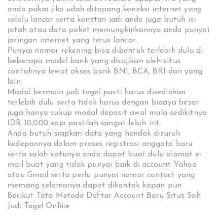
anda pakai jika udah ditopang koneksi internet yang
selalu lancar serta konstan jadi anda juga butuh isi
jatah atau data paket memungkinkannya anda punyai
jaringan internet yang terus lancar.
Punyai nomor rekening bisa dibentuk terlebih dulu di
beberapa model bank yang disajikan oleh situs
contohnya lewat akses bank BNI, BCA, BRI dan yang
lain.
Modal bermain judi togel pasti harus disediakan
terlebih dulu serta tidak harus dengan biaaya besar
juga hanya cukup modal deposit awal mula sedikitnya
IDR 10,000 saja pastilah sangat lebih irit.
Anda butuh siapkan data yang hendak disuruh
kedepannya dalam proses registrasi anggota baru
serta salah satunya anda dapat buat dulu alamat e-
mail buat yang tidak punyai baik di account Yahoo
atau Gmail serta perlu punyai nomor contact yang
memang selamanya dapat dikontak kapan pun.
Berikut Tata Metode Daftar Account Baru Situs Sah
Judi Togel Online