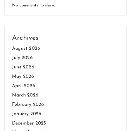
No comments to show.
Archives
August 2026
July 2026
June 2026
May 2026
April 2026
March 2026
February 2026
January 2026
December 2025