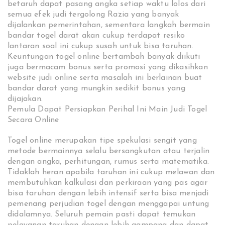
betaruh dapat pasang angka setiap waktu lolos dari
semua efek judi tergolong Razia yang banyak
dijalankan pemerintahan, sementara langkah bermain
bandar togel darat akan cukup terdapat resiko
lantaran soal ini cukup susah untuk bisa taruhan.
Keuntungan togel online bertambah banyak diikuti
juga bermacam bonus serta promosi yang dikasihkan
website judi online serta masalah ini berlainan buat
bandar darat yang mungkin sedikit bonus yang
dijajakan.
Pemula Dapat Persiapkan Perihal Ini Main Judi Togel
Secara Online
Togel online merupakan tipe spekulasi sengit yang
metode bermainnya selalu bersangkutan atau terjalin
dengan angka, perhitungan, rumus serta matematika.
Tidaklah heran apabila taruhan ini cukup melawan dan
membutuhkan kalkulasi dan perkiraan yang pas agar
bisa taruhan dengan lebih intensif serta bisa menjadi
pemenang perjudian togel dengan menggapai untung
didalamnya. Seluruh pemain pasti dapat temukan