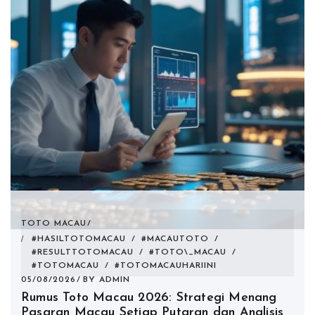
TOTO MACAU
#HASILTOTOMACAU
/
#MACAUTOTO
/
#RESULTTOTOMACAU
/
#TOTO\_MACAU
/
#TOTOMACAU
/
#TOTOMACAUHARIINI
05/08/2026
BY
ADMIN
Rumus Toto Macau 2026: Strategi Menang
Pasaran Macau Setiap Putaran dan Analisis