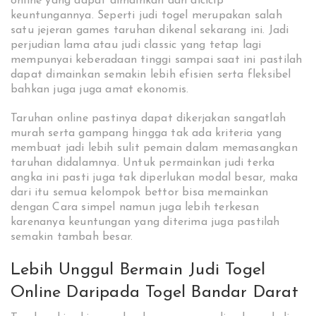
online yang dapat dimainkan dan dicicip
keuntungannya. Seperti judi togel merupakan salah
satu jejeran games taruhan dikenal sekarang ini. Jadi
perjudian lama atau judi classic yang tetap lagi
mempunyai keberadaan tinggi sampai saat ini pastilah
dapat dimainkan semakin lebih efisien serta fleksibel
bahkan juga juga amat ekonomis.
Taruhan online pastinya dapat dikerjakan sangatlah
murah serta gampang hingga tak ada kriteria yang
membuat jadi lebih sulit pemain dalam memasangkan
taruhan didalamnya. Untuk permainkan judi terka
angka ini pasti juga tak diperlukan modal besar, maka
dari itu semua kelompok bettor bisa memainkan
dengan Cara simpel namun juga lebih terkesan
karenanya keuntungan yang diterima juga pastilah
semakin tambah besar.
Lebih Unggul Bermain Judi Togel
Online Daripada Togel Bandar Darat