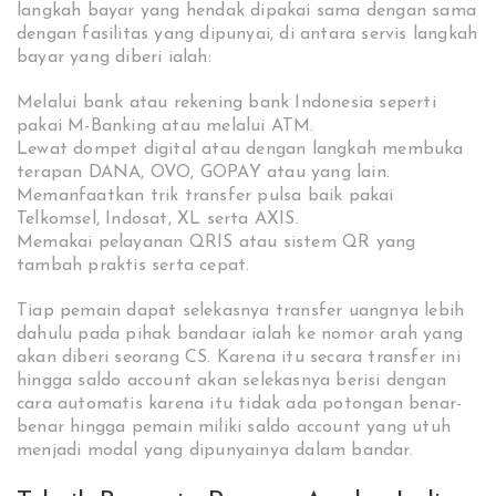
langkah bayar yang hendak dipakai sama dengan sama
dengan fasilitas yang dipunyai, di antara servis langkah
bayar yang diberi ialah:
Melalui bank atau rekening bank Indonesia seperti
pakai M-Banking atau melalui ATM.
Lewat dompet digital atau dengan langkah membuka
terapan DANA, OVO, GOPAY atau yang lain.
Memanfaatkan trik transfer pulsa baik pakai
Telkomsel, Indosat, XL serta AXIS.
Memakai pelayanan QRIS atau sistem QR yang
tambah praktis serta cepat.
Tiap pemain dapat selekasnya transfer uangnya lebih
dahulu pada pihak bandaar ialah ke nomor arah yang
akan diberi seorang CS. Karena itu secara transfer ini
hingga saldo account akan selekasnya berisi dengan
cara automatis karena itu tidak ada potongan benar-
benar hingga pemain miliki saldo account yang utuh
menjadi modal yang dipunyainya dalam bandar.