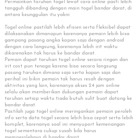
Permainkan taruhan togel lewat cara online pasti lebih
tangguh dibanding dengan main togel bandar darat, di
antara keunggulan itu yakni:
Togel online pastilah lebih efisien serta fleksibel dapat
dilaksanakan dimanapun karenanya pemain lebih bisa
gampang pasang angka kapan saja dengan android
dengan cara langsung, karenanya lebih irit waktu
dikarenakan tak harus ke bandar darat.
Pemain dapat taruhan togel online secara ringan dan
irit cost pun tenaga karena bisa secara langsung
pasang taruhan dimana saja serta kapan saja dan
perihal ini bikin pemain tak harus resah dengan
aktivitas yang lain, karenanya akses 24 jam online
selalu akan memberikan dukungan pemain dapat
taruhan setiap waktu tiada butuh sulit buat datang ke
bandar darat.
Pastilah juga togel online meringankan pemain peroleh
info serta data togel secara lebih bisa cepat serta lebih
komplet, karenanya soal ini menyuport kemenangan
togel sementara cukup susah bila harus
memperolehnya di bandar darat.