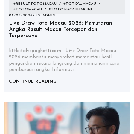
#RESULTTOTOMACAU
/
#TOTO\_MACAU
/
#TOTOMACAU
/
#TOTOMACAUHARIINI
08/08/2026
BY
ADMIN
Live Draw Toto Macau 2026: Pemutaran
Angka Result Macau Tercepat dan
Terpercaya
littleitalyspaghetti.com - Live Draw Toto Macau
2026 membantu masyarakat memantau hasil
pengundian secara langsung dan memahami cara
pembaruan angka. Informasi…
CONTINUE READING