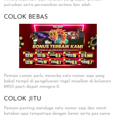
putuskan serta permainkan antara lain ialah:
COLOK BEBAS
Pemain cuman perlu menerka satu nomor saja yang
bakal tampil di pengeluaran togel misalkan di keluaran
8900 pasti dapat mengira 0.
COLOK JITU
Pemain penting menduga satu nomor saja dan mesti
katakan apa tempatnya dengan benar serta pas sama