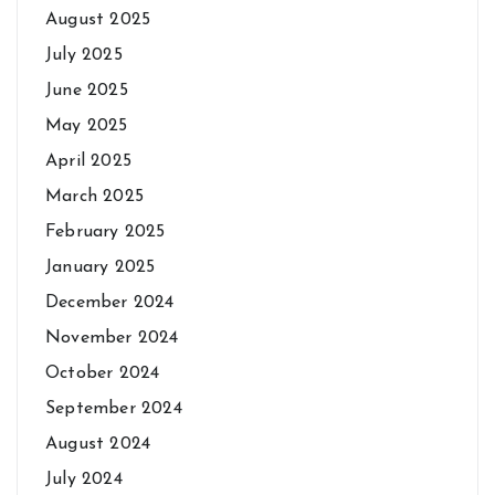
August 2025
July 2025
June 2025
May 2025
April 2025
March 2025
February 2025
January 2025
December 2024
November 2024
October 2024
September 2024
August 2024
July 2024