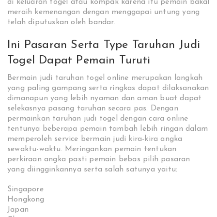
di keluaran togel atau kompak karena itu pemain bakal
meraih kemenangan dengan menggapai untung yang
telah diputuskan oleh bandar.
Ini Pasaran Serta Type Taruhan Judi
Togel Dapat Pemain Turuti
Bermain judi taruhan togel online merupakan langkah
yang paling gampang serta ringkas dapat dilaksanakan
dimanapun yang lebih nyaman dan aman buat dapat
selekasnya pasang taruhan secara pas. Dengan
permainkan taruhan judi togel dengan cara online
tentunya beberapa pemain tambah lebih ringan dalam
memperoleh service bermain judi kira-kira angka
sewaktu-waktu. Meringankan pemain tentukan
perkiraan angka pasti pemain bebas pilih pasaran
yang diingginkannya serta salah satunya yaitu:
Singapore
Hongkong
Japan