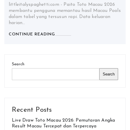
littleitalyspaghetti.com - Paito Toto Macau 2026
membantu pengguna memantau hasil Macau Pools
dalam tabel yang tersusun rapi. Data keluaran
harian…
CONTINUE READING
Search
Search
Recent Posts
Live Draw Toto Macau 2026: Pemutaran Angka
Result Macau Tercepat dan Terpercaya