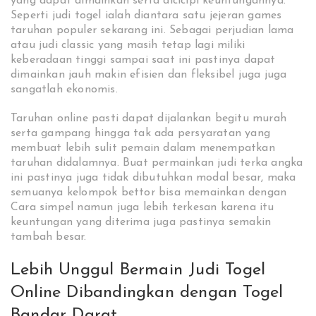
yang dapat dimainkan serta dicicipi keuntungannya.
Seperti judi togel ialah diantara satu jejeran games
taruhan populer sekarang ini. Sebagai perjudian lama
atau judi classic yang masih tetap lagi miliki
keberadaan tinggi sampai saat ini pastinya dapat
dimainkan jauh makin efisien dan fleksibel juga juga
sangatlah ekonomis.
Taruhan online pasti dapat dijalankan begitu murah
serta gampang hingga tak ada persyaratan yang
membuat lebih sulit pemain dalam menempatkan
taruhan didalamnya. Buat permainkan judi terka angka
ini pastinya juga tidak dibutuhkan modal besar, maka
semuanya kelompok bettor bisa memainkan dengan
Cara simpel namun juga lebih terkesan karena itu
keuntungan yang diterima juga pastinya semakin
tambah besar.
Lebih Unggul Bermain Judi Togel
Online Dibandingkan dengan Togel
Bandar Darat