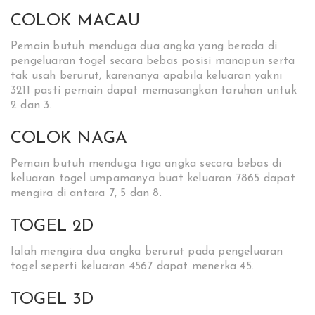
COLOK MACAU
Pemain butuh menduga dua angka yang berada di
pengeluaran togel secara bebas posisi manapun serta
tak usah berurut, karenanya apabila keluaran yakni
3211 pasti pemain dapat memasangkan taruhan untuk
2 dan 3.
COLOK NAGA
Pemain butuh menduga tiga angka secara bebas di
keluaran togel umpamanya buat keluaran 7865 dapat
mengira di antara 7, 5 dan 8.
TOGEL 2D
Ialah mengira dua angka berurut pada pengeluaran
togel seperti keluaran 4567 dapat menerka 45.
TOGEL 3D