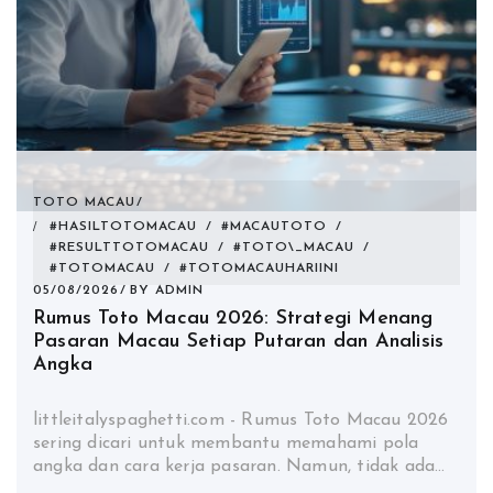
TOTO MACAU
#HASILTOTOMACAU
/
#MACAUTOTO
/
#RESULTTOTOMACAU
/
#TOTO\_MACAU
/
#TOTOMACAU
/
#TOTOMACAUHARIINI
05/08/2026
BY
ADMIN
Rumus Toto Macau 2026: Strategi Menang
Pasaran Macau Setiap Putaran dan Analisis
Angka
littleitalyspaghetti.com - Rumus Toto Macau 2026
sering dicari untuk membantu memahami pola
angka dan cara kerja pasaran. Namun, tidak ada…