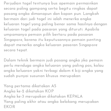
Perjudian togel tentunya bus apemain permainkan
secara paling gampang serta begitu ringkas dapat
pasang angka dimanapun dan kapan pun. Langkah
bermain dari judi togel ini ialah menerka angka
keluaran togel yang paling benar sama hasilnya dengan
keluaran togel pada pasaran yang dituruti. Apabila
umpamanya pemain pilih bertaru pada pasaran
Singapore, karena itu keputusannya pemain penting
dapat menerka angka keluaran pasaran Singapore
secara tepat.
Dalam teknik bermain judi pasang angka jika pemain
perlu menduga angka keluaran yang paling pas, kalau
angka keluaran yakni terbagi dalam 4 biji angka yang
sudah punyai susunan khusus merupakan:
Yang pertama dikatakan AS
Angka ke-2 dikatakan KOP
Angka ke-3 merupakan dikatakan KEPALA
Yang paling akhir atau angka belakang merupakan
EKOR