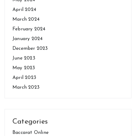
May 2024
April 2024
March 2024
February 2024
January 2024
December 2023
June 2023
May 2023
April 2023
March 2023
Categories
Baccarat Online