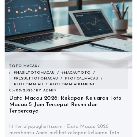
TOTO MACAU
#HASILTOTOMACAU
/
#MACAUTOTO
/
#RESULTTOTOMACAU
/
#TOTO\_MACAU
/
#TOTOMACAU
/
#TOTOMACAUHARIINI
03/08/2026
BY
ADMIN
Data Macau 2026: Rekapan Keluaran Toto
Macau 5 Jam Tercepat Resmi dan
Terpercaya
littleitalyspaghetti.com - Data Macau 2026
membantu Anda melihat rekapan keluaran Toto