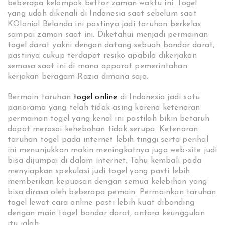
beberapa kelompok bettor zaman waktu ini. Togel
yang udah dikenali di Indonesia saat sebelum saat
KOlonial Belanda ini pastinya jadi taruhan berkelas
sampai zaman saat ini. Diketahui menjadi permainan
togel darat yakni dengan datang sebuah bandar darat,
pastinya cukup terdapat resiko apabila dikerjakan
semasa saat ini di mana apparat pemerintahan
kerjakan beragam Razia dimana saja.
Bermain taruhan
togel online
di Indonesia jadi satu
panorama yang telah tidak asing karena ketenaran
permainan togel yang kenal ini pastilah bikin betaruh
dapat merasai kehebohan tidak serupa. Ketenaran
taruhan togel pada internet lebih tinggi serta perihal
ini menunjukkan makin meningkatnya juga web-site judi
bisa dijumpai di dalam internet. Tahu kembali pada
menyiapkan spekulasi judi togel yang pasti lebih
memberikan kepuasan dengan semua kelebihan yang
bisa dirasa oleh beberapa pemain. Permainkan taruhan
togel lewat cara online pasti lebih kuat dibanding
dengan main togel bandar darat, antara keunggulan
itu ialah: