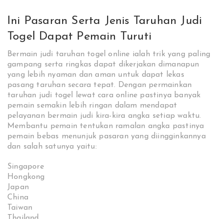
Ini Pasaran Serta Jenis Taruhan Judi
Togel Dapat Pemain Turuti
Bermain judi taruhan togel online ialah trik yang paling
gampang serta ringkas dapat dikerjakan dimanapun
yang lebih nyaman dan aman untuk dapat lekas
pasang taruhan secara tepat. Dengan permainkan
taruhan judi togel lewat cara online pastinya banyak
pemain semakin lebih ringan dalam mendapat
pelayanan bermain judi kira-kira angka setiap waktu.
Membantu pemain tentukan ramalan angka pastinya
pemain bebas menunjuk pasaran yang diingginkannya
dan salah satunya yaitu:
Singapore
Hongkong
Japan
China
Taiwan
Thailand