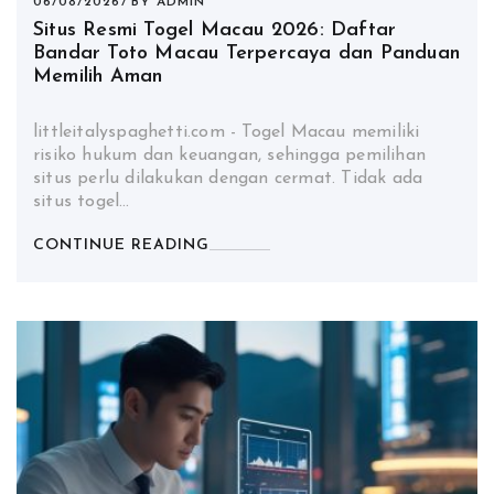
06/08/2026
BY
ADMIN
Situs Resmi Togel Macau 2026: Daftar
Bandar Toto Macau Terpercaya dan Panduan
Memilih Aman
littleitalyspaghetti.com - Togel Macau memiliki
risiko hukum dan keuangan, sehingga pemilihan
situs perlu dilakukan dengan cermat. Tidak ada
situs togel…
CONTINUE READING