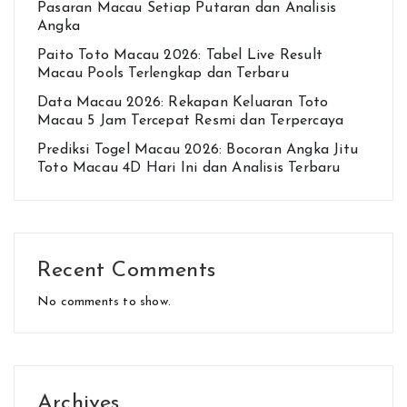
Pasaran Macau Setiap Putaran dan Analisis
Angka
Paito Toto Macau 2026: Tabel Live Result
Macau Pools Terlengkap dan Terbaru
Data Macau 2026: Rekapan Keluaran Toto
Macau 5 Jam Tercepat Resmi dan Terpercaya
Prediksi Togel Macau 2026: Bocoran Angka Jitu
Toto Macau 4D Hari Ini dan Analisis Terbaru
Recent Comments
No comments to show.
Archives