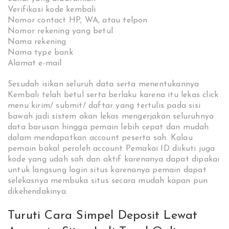
Verifikasi kode kembali
Nomor contact HP, WA, atau telpon
Nomor rekening yang betul
Nama rekening
Nama type bank
Alamat e-mail
Sesudah isikan seluruh data serta menentukannya
Kembali telah betul serta berlaku karena itu lekas click
menu kirim/ submit/ daftar yang tertulis pada sisi
bawah jadi sistem akan lekas mengerjakan seluruhnya
data barusan hingga pemain lebih cepat dan mudah
dalam mendapatkan account peserta sah. Kalau
pemain bakal peroleh account Pemakai ID diikuti juga
kode yang udah sah dan aktif karenanya dapat dipakai
untuk langsung login situs karenanya pemain dapat
selekasnya membuka situs secara mudah kapan pun
dikehendakinya.
Turuti Cara Simpel Deposit Lewat