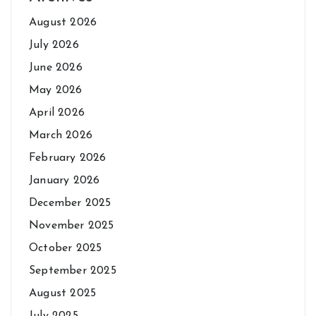
August 2026
July 2026
June 2026
May 2026
April 2026
March 2026
February 2026
January 2026
December 2025
November 2025
October 2025
September 2025
August 2025