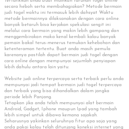
Tertarikkah anda buat mainkan taruhan togel online
secara heboh serta membahagiakan? Metode bermain
judi togel waktu ini termasuk lebih dahsyat Waktu
metode bermainnya dilaksanakan dengan cara online.
banyak betaruh bisa kerjakan spekulasi sengit ini
melalui cara bermain yang makin lebih gampang dan
menggembirakan maka kenal kembali kalau banyak
pemain bakal terus-menerus temukan kehebohan dan
ketenteraman tertentu. Buat anda masih pemula
karenanya pastilah dapat bermain judi togel dengan
cara online dengan mempunyai sejumlah penyiapan
lebih dahulu antara lain yaitu:
Website judi online terpercaya serta terbaik perlu anda
mempunyai jadi tempat bermain judi togel terpercaya
dan terbaik yang bisa dihandalkan dalam jangka
periode lebih Panjang.
Tetapkan jika anda telah mempunyai alat bermain
Android, Gadget, Iphone maupun Ipad yang tambah
lebih simpel untuk dibawa kemana sajakah.
Seharusnya yakinkan seluruhnya fitur apa saja yang
anda pakai kalau telah ditunjang koneksi internet yang