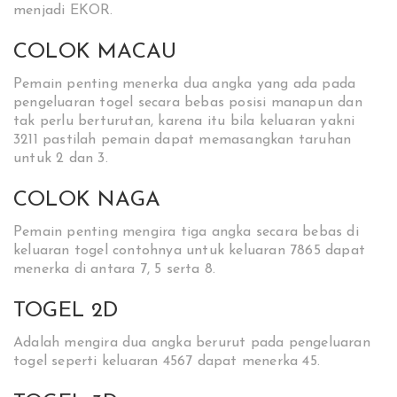
menjadi EKOR.
COLOK MACAU
Pemain penting menerka dua angka yang ada pada
pengeluaran togel secara bebas posisi manapun dan
tak perlu berturutan, karena itu bila keluaran yakni
3211 pastilah pemain dapat memasangkan taruhan
untuk 2 dan 3.
COLOK NAGA
Pemain penting mengira tiga angka secara bebas di
keluaran togel contohnya untuk keluaran 7865 dapat
menerka di antara 7, 5 serta 8.
TOGEL 2D
Adalah mengira dua angka berurut pada pengeluaran
togel seperti keluaran 4567 dapat menerka 45.