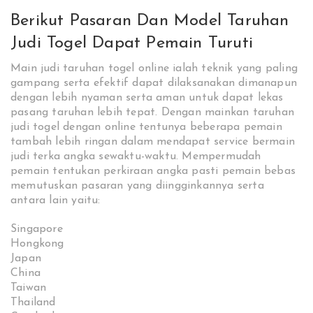
Berikut Pasaran Dan Model Taruhan
Judi Togel Dapat Pemain Turuti
Main judi taruhan togel online ialah teknik yang paling
gampang serta efektif dapat dilaksanakan dimanapun
dengan lebih nyaman serta aman untuk dapat lekas
pasang taruhan lebih tepat. Dengan mainkan taruhan
judi togel dengan online tentunya beberapa pemain
tambah lebih ringan dalam mendapat service bermain
judi terka angka sewaktu-waktu. Mempermudah
pemain tentukan perkiraan angka pasti pemain bebas
memutuskan pasaran yang diingginkannya serta
antara lain yaitu:
Singapore
Hongkong
Japan
China
Taiwan
Thailand