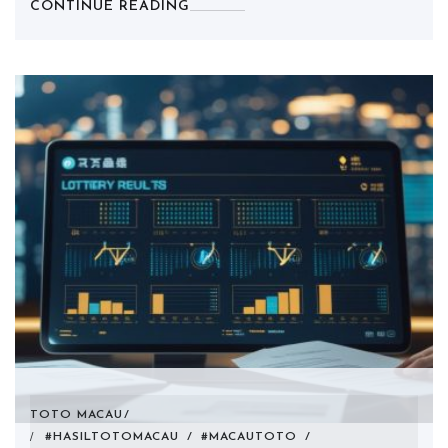
CONTINUE READING
TOTO MACAU
#HASILTOTOMACAU
/
#MACAUTOTO
/