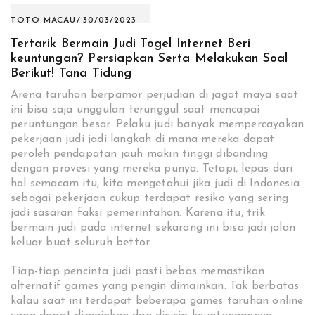
TOTO MACAU
30/03/2023
Tertarik Bermain Judi Togel Internet Beri
keuntungan? Persiapkan Serta Melakukan Soal
Berikut! Tana Tidung
Arena taruhan berpamor perjudian di jagat maya saat
ini bisa saja unggulan terunggul saat mencapai
peruntungan besar. Pelaku judi banyak mempercayakan
pekerjaan judi jadi langkah di mana mereka dapat
peroleh pendapatan jauh makin tinggi dibanding
dengan provesi yang mereka punya. Tetapi, lepas dari
hal semacam itu, kita mengetahui jika judi di Indonesia
sebagai pekerjaan cukup terdapat resiko yang sering
jadi sasaran faksi pemerintahan. Karena itu, trik
bermain judi pada internet sekarang ini bisa jadi jalan
keluar buat seluruh bettor.
Tiap-tiap pencinta judi pasti bebas memastikan
alternatif games yang pengin dimainkan. Tak berbatas
kalau saat ini terdapat beberapa games taruhan online