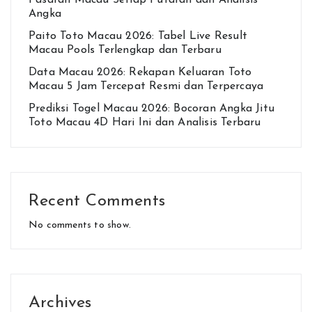
Pasaran Macau Setiap Putaran dan Analisis
Angka
Paito Toto Macau 2026: Tabel Live Result
Macau Pools Terlengkap dan Terbaru
Data Macau 2026: Rekapan Keluaran Toto
Macau 5 Jam Tercepat Resmi dan Terpercaya
Prediksi Togel Macau 2026: Bocoran Angka Jitu
Toto Macau 4D Hari Ini dan Analisis Terbaru
Recent Comments
No comments to show.
Archives