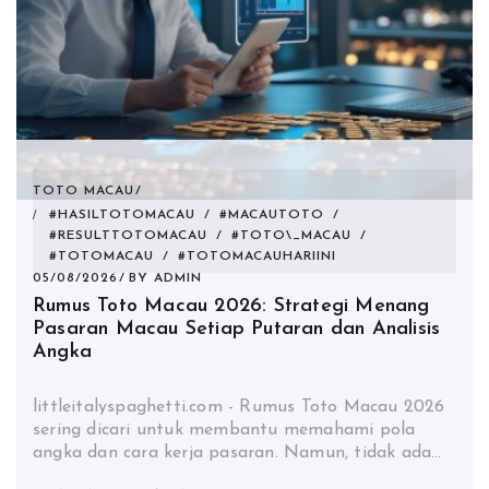
TOTO MACAU
#HASILTOTOMACAU
/
#MACAUTOTO
/
#RESULTTOTOMACAU
/
#TOTO\_MACAU
/
#TOTOMACAU
/
#TOTOMACAUHARIINI
05/08/2026
BY
ADMIN
Rumus Toto Macau 2026: Strategi Menang
Pasaran Macau Setiap Putaran dan Analisis
Angka
littleitalyspaghetti.com - Rumus Toto Macau 2026
sering dicari untuk membantu memahami pola
angka dan cara kerja pasaran. Namun, tidak ada…