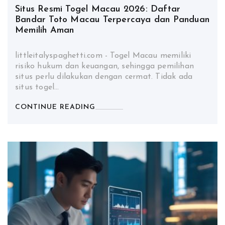
Situs Resmi Togel Macau 2026: Daftar
Bandar Toto Macau Terpercaya dan Panduan
Memilih Aman
littleitalyspaghetti.com - Togel Macau memiliki
risiko hukum dan keuangan, sehingga pemilihan
situs perlu dilakukan dengan cermat. Tidak ada
situs togel…
CONTINUE READING