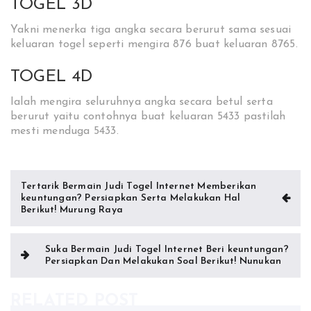
TOGEL 3D
Yakni menerka tiga angka secara berurut sama sesuai
keluaran togel seperti mengira 876 buat keluaran 8765.
TOGEL 4D
Ialah mengira seluruhnya angka secara betul serta
berurut yaitu contohnya buat keluaran 5433 pastilah
mesti menduga 5433.
Post
Tertarik Bermain Judi Togel Internet Memberikan
keuntungan? Persiapkan Serta Melakukan Hal
navigation
Berikut! Murung Raya
Suka Bermain Judi Togel Internet Beri keuntungan?
Persiapkan Dan Melakukan Soal Berikut! Nunukan
RELATED POST