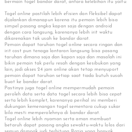
bermain togel bandar darat, antara kelebihan itu yaitu:
Togel online pastilah lebih efisien dan fleksibel dapat
dijalankan dimanapun karena itu pemain lebih bisa
simpel pasang angka kapan saja dengan android
dengan cara langsung, karenanya lebih irit waktu
dikarenakan tak usah ke bandar darat.
Pemain dapat taruhan togel online secara ringan dan
irit cost pun tenaga lantaran langsung bisa pasang
taruhan dimana saja dan kapan saja dan masalah ini
bikin pemain tak perlu resah dengan kesibukan yang
lain, jadi akses 24 jam online akan tetap menyuport
pemain dapat taruhan setiap saat tiada butuh susah
buat ke bandar darat.
Pastinya juga togel online mempermudah pemain
peroleh data serta data togel secara lebih bisa cepat
serta lebih komplet, karenanya perihal ini memberi
dukungan kemenangan togel sementara cukup sukar
bila mesti memperolehnya di bandar darat.
Togel online lebih nyaman serta aman membuat
betaruh dapat pasang angka sewaktu-waktu lolos dari
semua dampak judi terhitung Razia yang banyak