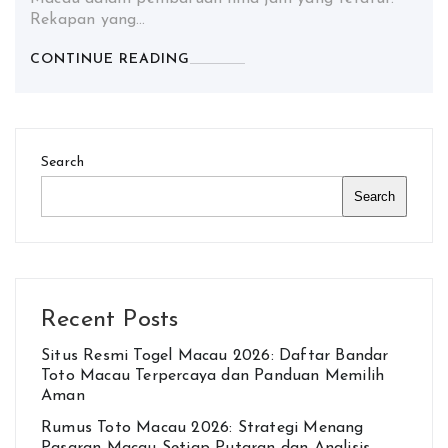
Rekapan yang…
CONTINUE READING
Search
Search
Recent Posts
Situs Resmi Togel Macau 2026: Daftar Bandar
Toto Macau Terpercaya dan Panduan Memilih
Aman
Rumus Toto Macau 2026: Strategi Menang