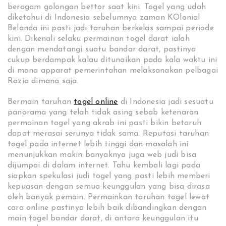
beragam golongan bettor saat kini. Togel yang udah
diketahui di Indonesia sebelumnya zaman KOlonial
Belanda ini pasti jadi taruhan berkelas sampai periode
kini. Dikenali selaku permainan togel darat ialah
dengan mendatangi suatu bandar darat, pastinya
cukup berdampak kalau ditunaikan pada kala waktu ini
di mana apparat pemerintahan melaksanakan pelbagai
Razia dimana saja.
Bermain taruhan
togel online
di Indonesia jadi sesuatu
panorama yang telah tidak asing sebab ketenaran
permainan togel yang akrab ini pasti bikin betaruh
dapat merasai serunya tidak sama. Reputasi taruhan
togel pada internet lebih tinggi dan masalah ini
menunjukkan makin banyaknya juga web judi bisa
dijumpai di dalam internet. Tahu kembali lagi pada
siapkan spekulasi judi togel yang pasti lebih memberi
kepuasan dengan semua keunggulan yang bisa dirasa
oleh banyak pemain. Permainkan taruhan togel lewat
cara online pastinya lebih baik dibandingkan dengan
main togel bandar darat, di antara keunggulan itu