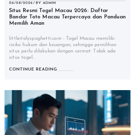
06/08/2026
BY
ADMIN
Situs Resmi Togel Macau 2026: Daftar
Bandar Toto Macau Terpercaya dan Panduan
Memilih Aman
littleitalyspaghetti.com - Togel Macau memiliki
risiko hukum dan keuangan, sehingga pemilihan
situs perlu dilakukan dengan cermat. Tidak ada
situs togel…
CONTINUE READING