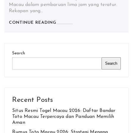
Macau dalam pembaruan lima jam yang teratur.
Rekapan yang…
CONTINUE READING
Search
Search
Recent Posts
Situs Resmi Togel Macau 2026: Daftar Bandar
Toto Macau Terpercaya dan Panduan Memilih
Aman
Rumus Toto Macau 2026: Strategi Menang