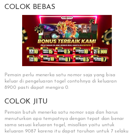
COLOK BEBAS
Pemain perlu menerka satu nomor saja yang bisa
keluar di pengeluaran togel contohnya di keluaran
8900 pasti dapat mengira 0.
COLOK JITU
Pemain butuh menerka satu nomor saja dan harus
menuturkan apa tempatnya dengan tepat dan benar
sama sesuai keluaran togel, misalkan yaitu untuk
keluaran 9087 karena itu dapat taruhan untuk 7 selaku