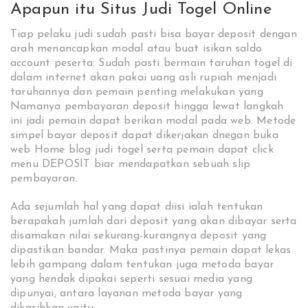
Apapun itu Situs Judi Togel Online
Tiap pelaku judi sudah pasti bisa bayar deposit dengan
arah menancapkan modal atau buat isikan saldo
account peserta. Sudah pasti bermain taruhan togel di
dalam internet akan pakai uang asli rupiah menjadi
taruhannya dan pemain penting melakukan yang
Namanya pembayaran deposit hingga lewat langkah
ini jadi pemain dapat berikan modal pada web. Metode
simpel bayar deposit dapat dikerjakan dnegan buka
web Home blog judi togel serta pemain dapat click
menu DEPOSIT biar mendapatkan sebuah slip
pembayaran.
Ada sejumlah hal yang dapat diisi ialah tentukan
berapakah jumlah dari deposit yang akan dibayar serta
disamakan nilai sekurang-kurangnya deposit yang
dipastikan bandar. Maka pastinya pemain dapat lekas
lebih gampang dalam tentukan juga metoda bayar
yang hendak dipakai seperti sesuai media yang
dipunyai, antara layanan metoda bayar yang