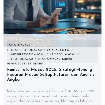
TOTO MACAU
#HASILTOTOMACAU
/
#MACAUTOTO
/
#RESULTTOTOMACAU
/
#TOTO\_MACAU
/
#TOTOMACAU
/
#TOTOMACAUHARIINI
05/08/2026
BY
ADMIN
Rumus Toto Macau 2026: Strategi Menang
Pasaran Macau Setiap Putaran dan Analisis
Angka
littleitalyspaghetti.com - Rumus Toto Macau 2026
sering dicari untuk membantu memahami pola
angka dan cara kerja pasaran. Namun, tidak ada…