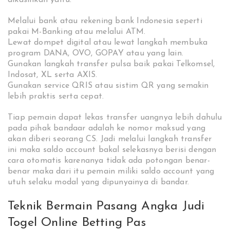
dikasihkan yaitu:
Melalui bank atau rekening bank Indonesia seperti
pakai M-Banking atau melalui ATM.
Lewat dompet digital atau lewat langkah membuka
program DANA, OVO, GOPAY atau yang lain.
Gunakan langkah transfer pulsa baik pakai Telkomsel,
Indosat, XL serta AXIS.
Gunakan service QRIS atau sistim QR yang semakin
lebih praktis serta cepat.
Tiap pemain dapat lekas transfer uangnya lebih dahulu
pada pihak bandaar adalah ke nomor maksud yang
akan diberi seorang CS. Jadi melalui langkah transfer
ini maka saldo account bakal selekasnya berisi dengan
cara otomatis karenanya tidak ada potongan benar-
benar maka dari itu pemain miliki saldo account yang
utuh selaku modal yang dipunyainya di bandar.
Teknik Bermain Pasang Angka Judi
Togel Online Betting Pas