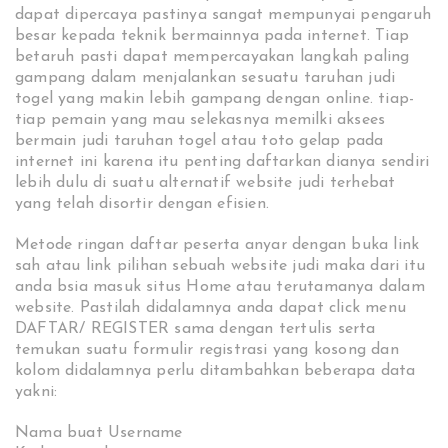
dapat dipercaya pastinya sangat mempunyai pengaruh
besar kepada teknik bermainnya pada internet. Tiap
betaruh pasti dapat mempercayakan langkah paling
gampang dalam menjalankan sesuatu taruhan judi
togel yang makin lebih gampang dengan online. tiap-
tiap pemain yang mau selekasnya memilki aksees
bermain judi taruhan togel atau toto gelap pada
internet ini karena itu penting daftarkan dianya sendiri
lebih dulu di suatu alternatif website judi terhebat
yang telah disortir dengan efisien.
Metode ringan daftar peserta anyar dengan buka link
sah atau link pilihan sebuah website judi maka dari itu
anda bsia masuk situs Home atau terutamanya dalam
website. Pastilah didalamnya anda dapat click menu
DAFTAR/ REGISTER sama dengan tertulis serta
temukan suatu formulir registrasi yang kosong dan
kolom didalamnya perlu ditambahkan beberapa data
yakni:
Nama buat Username