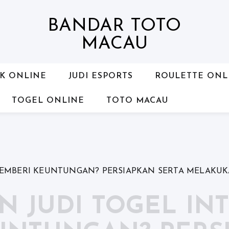
BANDAR TOTO
MACAU
CK ONLINE
JUDI ESPORTS
ROULETTE ONL
TOGEL ONLINE
TOTO MACAU
MEMBERI KEUNTUNGAN? PERSIAPKAN SERTA MELAKUKA
N JUDI TOGEL IN