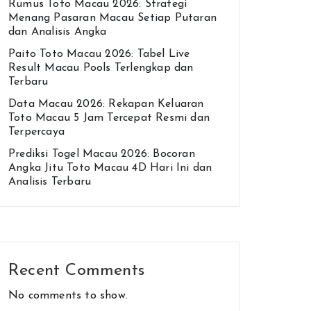
Rumus Toto Macau 2026: Strategi
Menang Pasaran Macau Setiap Putaran
dan Analisis Angka
Paito Toto Macau 2026: Tabel Live
Result Macau Pools Terlengkap dan
Terbaru
Data Macau 2026: Rekapan Keluaran
Toto Macau 5 Jam Tercepat Resmi dan
Terpercaya
Prediksi Togel Macau 2026: Bocoran
Angka Jitu Toto Macau 4D Hari Ini dan
Analisis Terbaru
Recent Comments
No comments to show.