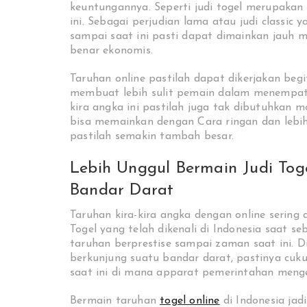
keuntungannya. Seperti judi togel merupakan 
ini. Sebagai perjudian lama atau judi classi
sampai saat ini pasti dapat dimainkan jauh ma
benar ekonomis.
Taruhan online pastilah dapat dikerjakan b
membuat lebih sulit pemain dalam menempatk
kira angka ini pastilah juga tak dibutuhkan m
bisa memainkan dengan Cara ringan dan lebih
pastilah semakin tambah besar.
Lebih Unggul Bermain Judi Tog
Bandar Darat
Taruhan kira-kira angka dengan online sering
Togel yang telah dikenali di Indonesia saat se
taruhan berprestise sampai zaman saat ini. D
berkunjung suatu bandar darat, pastinya cuku
saat ini di mana apparat pemerintahan meng
Bermain taruhan
togel online
di Indonesia jad