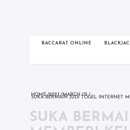
Skip
to
content
BACCARAT ONLINE
BLACKJA
HOME
2023
MARCH
31
SUKA BERMAIN JUDI TOGEL INTERNET 
SUKA BERMAI