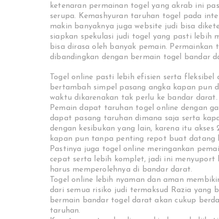
ketenaran permainan togel yang akrab ini pa
serupa. Kemashyuran taruhan togel pada inte
makin banyaknya juga website judi bisa diket
siapkan spekulasi judi togel yang pasti leb
bisa dirasa oleh banyak pemain. Permainkan t
dibandingkan dengan bermain togel bandar dar
Togel online pasti lebih efisien serta fleksi
bertambah simpel pasang angka kapan pun den
waktu dikarenakan tak perlu ke bandar darat.
Pemain dapat taruhan togel online dengan ga
dapat pasang taruhan dimana saja serta kap
dengan kesibukan yang lain, karena itu akse
kapan pun tanpa penting repot buat datang 
Pastinya juga togel online meringankan pemai
cepat serta lebih komplet, jadi ini menyupor
harus memperolehnya di bandar darat.
Togel online lebih nyaman dan aman membiki
dari semua risiko judi termaksud Razia yang
bermain bandar togel darat akan cukup berda
taruhan.