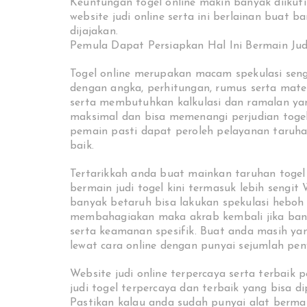
Keuntungan togel online makin banyak diikuti
website judi online serta ini berlainan buat 
dijajakan.
Pemula Dapat Persiapkan Hal Ini Bermain Jud
Togel online merupakan macam spekulasi sengi
dengan angka, perhitungan, rumus serta mate
serta membutuhkan kalkulasi dan ramalan yan
maksimal dan bisa memenangi perjudian tog
pemain pasti dapat peroleh pelayanan taruha
baik.
Tertarikkah anda buat mainkan taruhan toge
bermain judi togel kini termasuk lebih sengit
banyak betaruh bisa lakukan spekulasi heboh 
membahagiakan maka akrab kembali jika ban
serta keamanan spesifik. Buat anda masih ya
lewat cara online dengan punyai sejumlah peny
Website judi online terpercaya serta terbaik
judi togel terpercaya dan terbaik yang bisa d
Pastikan kalau anda sudah punyai alat berma