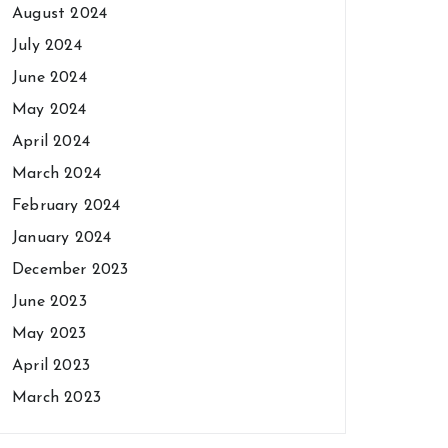
August 2024
July 2024
June 2024
May 2024
April 2024
March 2024
February 2024
January 2024
December 2023
June 2023
May 2023
April 2023
March 2023