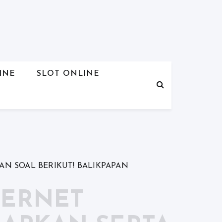
INE
SLOT ONLINE
N SOAL BERIKUT! BALIKPAPAN
TERNET