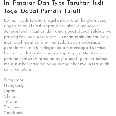
Ini Pasaran Dan Type Taruhan Judi
Togel Dapat Pemain Turuti
Bermain judi taruhan togel online ialah langkah yang
ringan serta efektif dapat dikerjakan dimanapun
dengan lebih nyaman dan aman buat dapat selekasnya
pasang taruhan secara pas. Dengan mainkan taruhan
judi togel lewat cara online sudah pasti beberapa
pemain makin lebih ringan dalam mendapati service
bermain judi kira-kira angka kapan pun. Membantu
pemain tentukan ramalan angka pasti pemain bebas
memutuskan pasaran yang diingginkannya serta salah
satunya ialah:
Singapore
Hongkong
Japan
China
Taiwan
Thailand
Cambodia