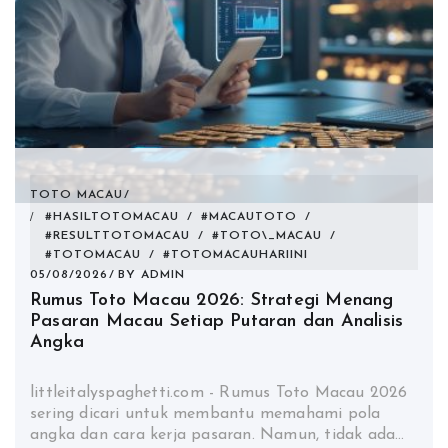
TOTO MACAU
#HASILTOTOMACAU
/
#MACAUTOTO
/
#RESULTTOTOMACAU
/
#TOTO\_MACAU
/
#TOTOMACAU
/
#TOTOMACAUHARIINI
05/08/2026
BY
ADMIN
Rumus Toto Macau 2026: Strategi Menang
Pasaran Macau Setiap Putaran dan Analisis
Angka
littleitalyspaghetti.com - Rumus Toto Macau 2026
sering dicari untuk membantu memahami pola
angka dan cara kerja pasaran. Namun, tidak ada…