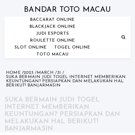
Skip
to
BANDAR TOTO MACAU
content
BACCARAT ONLINE
BLACKJACK ONLINE
JUDI ESPORTS
ROULETTE ONLINE
SLOT ONLINE
TOGEL ONLINE
TOTO MACAU
HOME
2023
MARCH
31
SUKA BERMAIN JUDI TOGEL INTERNET MEMBERIKAN
KEUNTUNGAN? PERSIAPKAN DAN MELAKUKAN HAL
BERIKUT! BANJARMASIN
SUKA BERMAIN JUDI TOGEL
INTERNET MEMBERIKAN
KEUNTUNGAN? PERSIAPKAN DAN
MELAKUKAN HAL BERIKUT!
BANJARMASIN