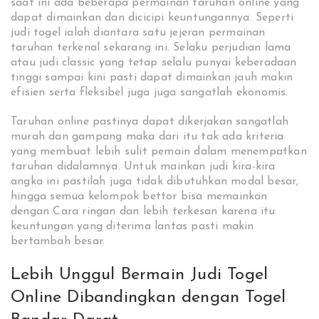
saat ini ada beberapa permainan taruhan online yang
dapat dimainkan dan dicicipi keuntungannya. Seperti
judi togel ialah diantara satu jejeran permainan
taruhan terkenal sekarang ini. Selaku perjudian lama
atau judi classic yang tetap selalu punyai keberadaan
tinggi sampai kini pasti dapat dimainkan jauh makin
efisien serta fleksibel juga juga sangatlah ekonomis.
Taruhan online pastinya dapat dikerjakan sangatlah
murah dan gampang maka dari itu tak ada kriteria
yang membuat lebih sulit pemain dalam menempatkan
taruhan didalamnya. Untuk mainkan judi kira-kira
angka ini pastilah juga tidak dibutuhkan modal besar,
hingga semua kelompok bettor bisa memainkan
dengan Cara ringan dan lebih terkesan karena itu
keuntungan yang diterima lantas pasti makin
bertambah besar.
Lebih Unggul Bermain Judi Togel
Online Dibandingkan dengan Togel