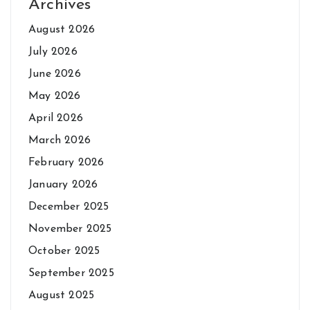
Archives
August 2026
July 2026
June 2026
May 2026
April 2026
March 2026
February 2026
January 2026
December 2025
November 2025
October 2025
September 2025
August 2025