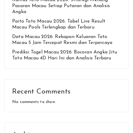
Rumus Toto Macau 2026: Strategi Menang
Pasaran Macau Setiap Putaran dan Analisis
Angka
Paito Toto Macau 2026: Tabel Live Result
Macau Pools Terlengkap dan Terbaru
Data Macau 2026: Rekapan Keluaran Toto
Macau 5 Jam Tercepat Resmi dan Terpercaya
Prediksi Togel Macau 2026: Bocoran Angka Jitu
Toto Macau 4D Hari Ini dan Analisis Terbaru
Recent Comments
No comments to show.