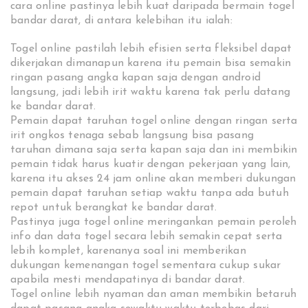
cara online pastinya lebih kuat daripada bermain togel
bandar darat, di antara kelebihan itu ialah:
Togel online pastilah lebih efisien serta fleksibel dapat
dikerjakan dimanapun karena itu pemain bisa semakin
ringan pasang angka kapan saja dengan android
langsung, jadi lebih irit waktu karena tak perlu datang
ke bandar darat.
Pemain dapat taruhan togel online dengan ringan serta
irit ongkos tenaga sebab langsung bisa pasang
taruhan dimana saja serta kapan saja dan ini membikin
pemain tidak harus kuatir dengan pekerjaan yang lain,
karena itu akses 24 jam online akan memberi dukungan
pemain dapat taruhan setiap waktu tanpa ada butuh
repot untuk berangkat ke bandar darat.
Pastinya juga togel online meringankan pemain peroleh
info dan data togel secara lebih semakin cepat serta
lebih komplet, karenanya soal ini memberikan
dukungan kemenangan togel sementara cukup sukar
apabila mesti mendapatinya di bandar darat.
Togel online lebih nyaman dan aman membikin betaruh