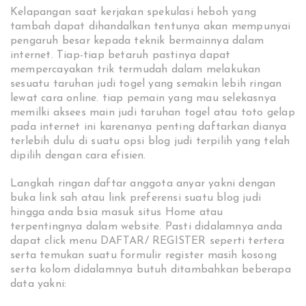
Kelapangan saat kerjakan spekulasi heboh yang
tambah dapat dihandalkan tentunya akan mempunyai
pengaruh besar kepada teknik bermainnya dalam
internet. Tiap-tiap betaruh pastinya dapat
mempercayakan trik termudah dalam melakukan
sesuatu taruhan judi togel yang semakin lebih ringan
lewat cara online. tiap pemain yang mau selekasnya
memilki aksees main judi taruhan togel atau toto gelap
pada internet ini karenanya penting daftarkan dianya
terlebih dulu di suatu opsi blog judi terpilih yang telah
dipilih dengan cara efisien.
Langkah ringan daftar anggota anyar yakni dengan
buka link sah atau link preferensi suatu blog judi
hingga anda bsia masuk situs Home atau
terpentingnya dalam website. Pasti didalamnya anda
dapat click menu DAFTAR/ REGISTER seperti tertera
serta temukan suatu formulir register masih kosong
serta kolom didalamnya butuh ditambahkan beberapa
data yakni: