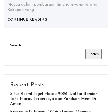
Macau dalam pembaruan lima jam yang teratur.
Rekapan yang…
CONTINUE READING
Search
Search
Recent Posts
Situs Resmi Togel Macau 2026: Daftar Bandar
Toto Macau Terpercaya dan Panduan Memilih
Aman