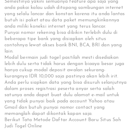
Semestinya yakini semuanya feature apa saja yang
anda pakai kalau udah ditopang sambungan internet
yang selalu lancar dan konstan karena itu anda lantas
butuh isi paket atau data paket memungkinkannya
anda miliki koneksi internet yang terus lancar.
Punyai nomor rekening bisa dibikin terlebih dulu di
beberapa tipe bank yang disiapkan oleh situs
contohnya lewat akses bank BNI, BCA, BRI dan yang
lain.
Modal bermain judi togel pastilah mesti disediakan
lebih dulu serta tidak harus dengan biaaya besar juga
hanya cukup modal deposit awalan sekurang-
kurangnya IDR 10,000 saja pastinya akan lebih irit.
Anda perlu siapkan data yang bisa disuruh selanjutnya
dalam proses registrasi peserta anyar serta salah
satunya anda dapat buat dulu alamat e-mail untuk
yang tidak punyai baik pada account Yahoo atau
Gmail dan butuh punyai nomor contact yang
memanglah dapat dikontak kapan saja.
Berikut Tata Metode Daftar Account Baru Situs Sah
Judi Togel Online