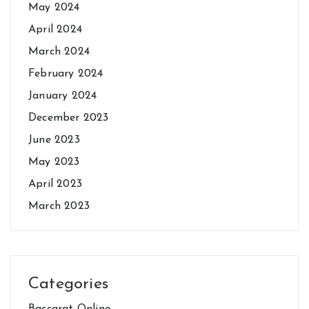
May 2024
April 2024
March 2024
February 2024
January 2024
December 2023
June 2023
May 2023
April 2023
March 2023
Categories