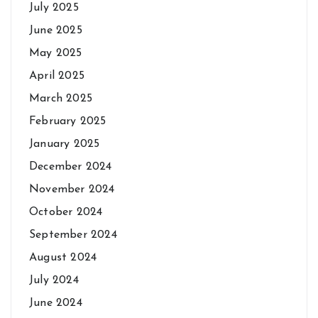
July 2025
June 2025
May 2025
April 2025
March 2025
February 2025
January 2025
December 2024
November 2024
October 2024
September 2024
August 2024
July 2024
June 2024