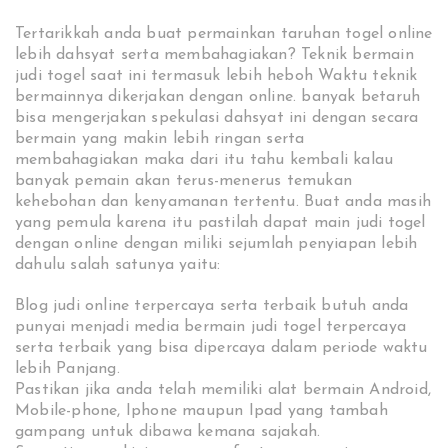
Tertarikkah anda buat permainkan taruhan togel online
lebih dahsyat serta membahagiakan? Teknik bermain
judi togel saat ini termasuk lebih heboh Waktu teknik
bermainnya dikerjakan dengan online. banyak betaruh
bisa mengerjakan spekulasi dahsyat ini dengan secara
bermain yang makin lebih ringan serta
membahagiakan maka dari itu tahu kembali kalau
banyak pemain akan terus-menerus temukan
kehebohan dan kenyamanan tertentu. Buat anda masih
yang pemula karena itu pastilah dapat main judi togel
dengan online dengan miliki sejumlah penyiapan lebih
dahulu salah satunya yaitu:
Blog judi online terpercaya serta terbaik butuh anda
punyai menjadi media bermain judi togel terpercaya
serta terbaik yang bisa dipercaya dalam periode waktu
lebih Panjang.
Pastikan jika anda telah memiliki alat bermain Android,
Mobile-phone, Iphone maupun Ipad yang tambah
gampang untuk dibawa kemana sajakah.