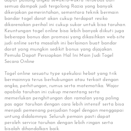
dapat pasang angka sewaktu-waktu terbebas dari
semua dampak judi tergolong Razia yang banyak
dikerjakan pemerintahan, sementara teknik bermain
bandar togel darat akan cukup terdapat resiko
dikarenakan perihal ini cukup sukar untuk bisa taruhan.
Keuntungan togel online bisa lebih banyak diikuti juga
beberapa bonus dan promosi yang dikasihkan web-site
judi online serta masalah ini berlainan buat bandar
darat yang mungkin sedikit bonus yang dijajakan.
Pemula Dapat Persiapkan Hal Ini Main Judi Togel
Secara Online
Togel online sesuatu type spekulasi hebat yang trik
bermainnya terus berhubungan atau terkait dengan
angka, perhitungan, rumus serta matematika. Wajar
apabila taruhan ini cukup menentang serta
memerlukan penghitungan dan ramalan yang paling
pas agar taruhan dengan cara lebih intensif serta bisa
menjadi pemenang perjudian togel dengan menggapai
untung didalamnya. Seluruh pemain pasti dapat
peroleh service taruhan dengan lebih ringan serta
bisalah dihandalkan baik.