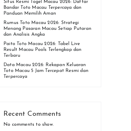
Situs Resmi Togel Macau 2026: Daftar
Bandar Toto Macau Terpercaya dan
Panduan Memilih Aman
Rumus Toto Macau 2026: Strategi
Menang Pasaran Macau Setiap Putaran
dan Analisis Angka
Paito Toto Macau 2026: Tabel Live
Result Macau Pools Terlengkap dan
Terbaru
Data Macau 2026: Rekapan Keluaran
Toto Macau 5 Jam Tercepat Resmi dan
Terpercaya
Recent Comments
No comments to show.