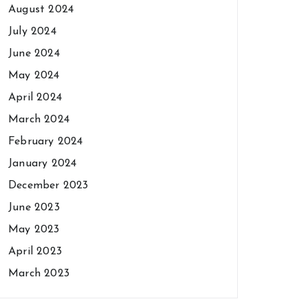
August 2024
July 2024
June 2024
May 2024
April 2024
March 2024
February 2024
January 2024
December 2023
June 2023
May 2023
April 2023
March 2023