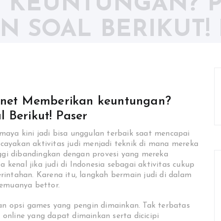
 KEUNTUNGAN? P
N SOAL BERIKUT!
ernet Memberikan keuntungan?
 Berikut! Paser
aya kini jadi bisa unggulan terbaik saat mencapai
cayakan aktivitas judi menjadi teknik di mana mereka
gi dibandingkan dengan provesi yang mereka
a kenal jika judi di Indonesia sebagai aktivitas cukup
rintahan. Karena itu, langkah bermain judi di dalam
semuanya bettor.
kan opsi games yang pengin dimainkan. Tak terbatas
online yang dapat dimainkan serta dicicipi