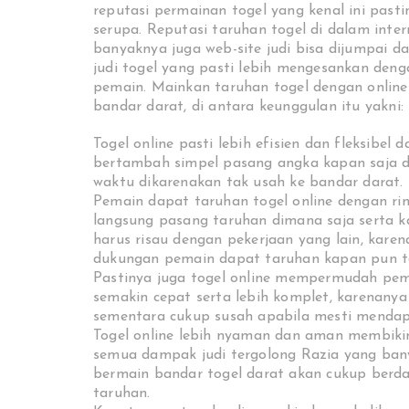
reputasi permainan togel yang kenal ini pas
serupa. Reputasi taruhan togel di dalam inte
banyaknya juga web-site judi bisa dijumpai d
judi togel yang pasti lebih mengesankan deng
pemain. Mainkan taruhan togel dengan online
bandar darat, di antara keunggulan itu yakni:
Togel online pasti lebih efisien dan fleksibe
bertambah simpel pasang angka kapan saja den
waktu dikarenakan tak usah ke bandar darat.
Pemain dapat taruhan togel online dengan rin
langsung pasang taruhan dimana saja serta 
harus risau dengan pekerjaan yang lain, kare
dukungan pemain dapat taruhan kapan pun ta
Pastinya juga togel online mempermudah pema
semakin cepat serta lebih komplet, karenany
sementara cukup susah apabila mesti mendap
Togel online lebih nyaman dan aman membiki
semua dampak judi tergolong Razia yang ban
bermain bandar togel darat akan cukup berda
taruhan.