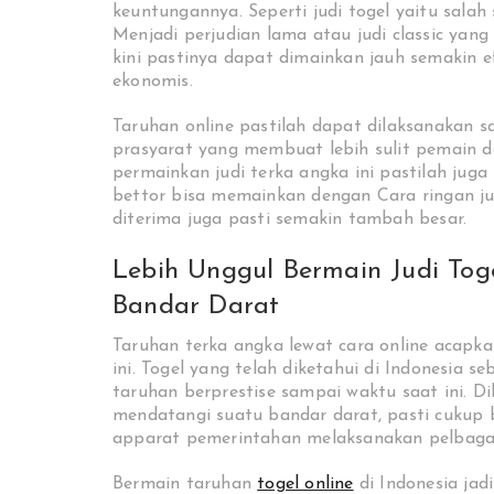
keuntungannya. Seperti judi togel yaitu salah
Menjadi perjudian lama atau judi classic yang
kini pastinya dapat dimainkan jauh semakin ef
ekonomis.
Taruhan online pastilah dapat dilaksanakan
prasyarat yang membuat lebih sulit pemain
permainkan judi terka angka ini pastilah jug
bettor bisa memainkan dengan Cara ringan ju
diterima juga pasti semakin tambah besar.
Lebih Unggul Bermain Judi Tog
Bandar Darat
Taruhan terka angka lewat cara online acapk
ini. Togel yang telah diketahui di Indonesia s
taruhan berprestise sampai waktu saat ini. D
mendatangi suatu bandar darat, pasti cukup b
apparat pemerintahan melaksanakan pelbagai
Bermain taruhan
togel online
di Indonesia jad