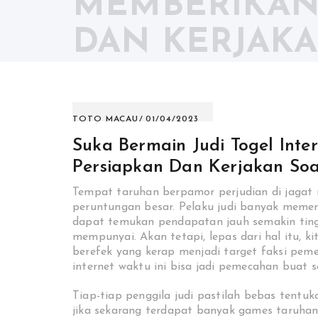
MEMBERIKAN
DAN KERJAKA
TOTO MACAU
01/04/2023
Suka Bermain Judi Togel Int
Persiapkan Dan Kerjakan Soal
Tempat taruhan berpamor perjudian di jagat m
peruntungan besar. Pelaku judi banyak memer
dapat temukan pendapatan jauh semakin ting
mempunyai. Akan tetapi, lepas dari hal itu, kit
berefek yang kerap menjadi target faksi peme
internet waktu ini bisa jadi pemecahan buat 
Tiap-tiap penggila judi pastilah bebas tentu
jika sekarang terdapat banyak games taruhan 