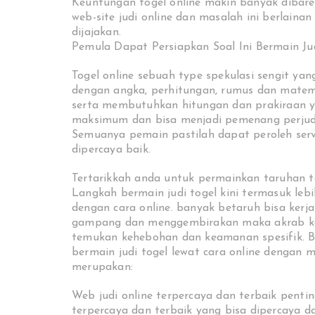
Keuntungan togel online makin banyak dibare
web-site judi online dan masalah ini berlain
dijajakan.
Pemula Dapat Persiapkan Soal Ini Bermain Jud
Togel online sebuah type spekulasi sengit yan
dengan angka, perhitungan, rumus dan matem
serta membutuhkan hitungan dan prakiraan ya
maksimum dan bisa menjadi pemenang perjud
Semuanya pemain pastilah dapat peroleh ser
dipercaya baik.
Tertarikkah anda untuk permainkan taruhan t
Langkah bermain judi togel kini termasuk le
dengan cara online. banyak betaruh bisa ker
gampang dan menggembirakan maka akrab kem
temukan kehebohan dan keamanan spesifik. B
bermain judi togel lewat cara online dengan m
merupakan:
Web judi online terpercaya dan terbaik pent
terpercaya dan terbaik yang bisa dipercaya d