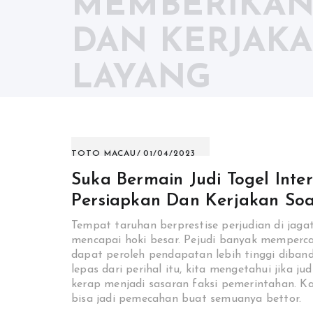
MEMBERIKAN
DAN KERJAKA
LAYANG
TOTO MACAU
01/04/2023
Suka Bermain Judi Togel Int
Persiapkan Dan Kerjakan Soa
Tempat taruhan berprestise perjudian di jaga
mencapai hoki besar. Pejudi banyak memperca
dapat peroleh pendapatan lebih tinggi diban
lepas dari perihal itu, kita mengetahui jika j
kerap menjadi sasaran faksi pemerintahan. Ka
bisa jadi pemecahan buat semuanya bettor.