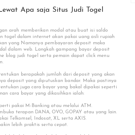
ewat Apa saja Situs Judi Togel
ngan arah memberikan modal atau buat isi saldo
 togel dalam internet akan pakai uang asli rupiah
kukan yang Namanya pembayaran deposit maka
odal dalam web. Langkah gampang bayar deposit
 blog judi togel serta pemain dapat click menu
n.
 tentukan berapakah jumlah dari deposit yang akan
nya deposit yang diputuskan bandar. Maka pastinya
entukan juga cara bayar yang bakal dipakai seperti
nan cara bayar yang dikasihkan ialah:
perti pakai M-Banking atau melalui ATM.
embuka terapan DANA, OVO, GOPAY atau yang lain.
ai Telkomsel, Indosat, XL serta AXIS.
in lebih praktis serta cepat.