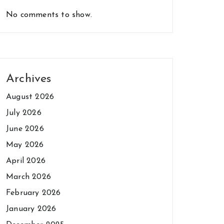
No comments to show.
Archives
August 2026
July 2026
June 2026
May 2026
April 2026
March 2026
February 2026
January 2026