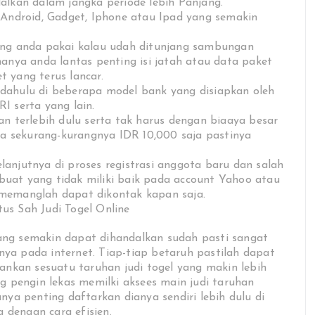
dalkan dalam jangka periode lebih Panjang.
n Android, Gadget, Iphone atau Ipad yang semakin
yang anda pakai kalau udah ditunjang sambungan
nanya anda lantas penting isi jatah atau data paket
t yang terus lancar.
 dahulu di beberapa model bank yang disiapkan oleh
I serta yang lain.
an terlebih dulu serta tak harus dengan biaaya besar
a sekurang-kurangnya IDR 10,000 saja pastinya
lanjutnya di proses registrasi anggota baru dan salah
buat yang tidak miliki baik pada account Yahoo atau
 memanglah dapat dikontak kapan saja.
us Sah Judi Togel Online
ang semakin dapat dihandalkan sudah pasti sangat
ya pada internet. Tiap-tiap betaruh pastilah dapat
nkan sesuatu taruhan judi togel yang makin lebih
ng pengin lekas memilki aksees main judi taruhan
anya penting daftarkan dianya sendiri lebih dulu di
g dengan cara efisien.