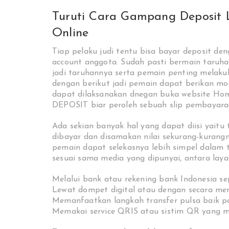
Turuti Cara Gampang Deposit L
Online
Tiap pelaku judi tentu bisa bayar deposit de
account anggota. Sudah pasti bermain taruhan
jadi taruhannya serta pemain penting mela
dengan berikut jadi pemain dapat berikan m
dapat dilaksanakan dnegan buka website Home
DEPOSIT biar peroleh sebuah slip pembayara
Ada sekian banyak hal yang dapat diisi yaitu
dibayar dan disamakan nilai sekurang-kurang
pemain dapat selekasnya lebih simpel dalam t
sesuai sama media yang dipunyai, antara laya
Melalui bank atau rekening bank Indonesia se
Lewat dompet digital atau dengan secara m
Memanfaatkan langkah transfer pulsa baik pak
Memakai service QRIS atau sistim QR yang mak