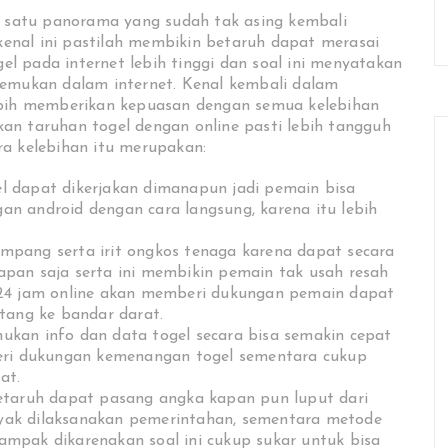
i satu panorama yang sudah tak asing kembali
enal ini pastilah membikin betaruh dapat merasai
l pada internet lebih tinggi dan soal ini menyatakan
etemukan dalam internet. Kenal kembali dalam
lebih memberikan kepuasan dengan semua kelebihan
an taruhan togel dengan online pasti lebih tangguh
ra kelebihan itu merupakan:
ibel dapat dikerjakan dimanapun jadi pemain bisa
n android dengan cara langsung, karena itu lebih
mpang serta irit ongkos tenaga karena dapat secara
apan saja serta ini membikin pemain tak usah resah
s 24 jam online akan memberi dukungan pemain dapat
atang ke bandar darat.
ukan info dan data togel secara bisa semakin cepat
beri dukungan kemenangan togel sementara cukup
at.
betaruh dapat pasang angka kapan pun luput dari
yak dilaksanakan pemerintahan, sementara metode
ampak dikarenakan soal ini cukup sukar untuk bisa