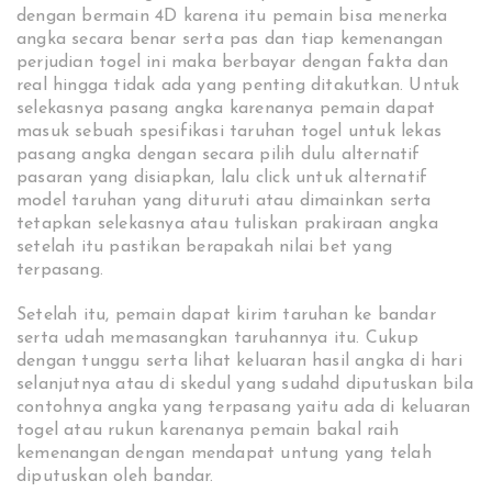
dengan bermain 4D karena itu pemain bisa menerka
angka secara benar serta pas dan tiap kemenangan
perjudian togel ini maka berbayar dengan fakta dan
real hingga tidak ada yang penting ditakutkan. Untuk
selekasnya pasang angka karenanya pemain dapat
masuk sebuah spesifikasi taruhan togel untuk lekas
pasang angka dengan secara pilih dulu alternatif
pasaran yang disiapkan, lalu click untuk alternatif
model taruhan yang dituruti atau dimainkan serta
tetapkan selekasnya atau tuliskan prakiraan angka
setelah itu pastikan berapakah nilai bet yang
terpasang.
Setelah itu, pemain dapat kirim taruhan ke bandar
serta udah memasangkan taruhannya itu. Cukup
dengan tunggu serta lihat keluaran hasil angka di hari
selanjutnya atau di skedul yang sudahd diputuskan bila
contohnya angka yang terpasang yaitu ada di keluaran
togel atau rukun karenanya pemain bakal raih
kemenangan dengan mendapat untung yang telah
diputuskan oleh bandar.