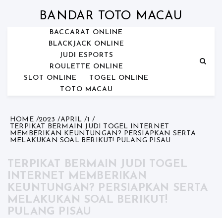
Skip
to
BANDAR TOTO MACAU
content
BACCARAT ONLINE
BLACKJACK ONLINE
JUDI ESPORTS
ROULETTE ONLINE
SLOT ONLINE
TOGEL ONLINE
TOTO MACAU
HOME
2023
APRIL
1
TERPIKAT BERMAIN JUDI TOGEL INTERNET
MEMBERIKAN KEUNTUNGAN? PERSIAPKAN SERTA
MELAKUKAN SOAL BERIKUT! PULANG PISAU
TERPIKAT BERMAIN JUDI TOGEL
INTERNET MEMBERIKAN
KEUNTUNGAN? PERSIAPKAN SERTA
MELAKUKAN SOAL BERIKUT!
PULANG PISAU