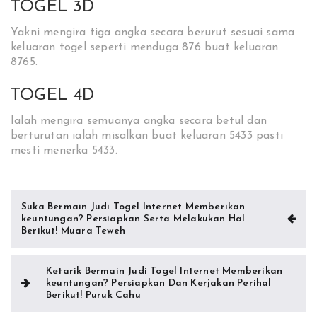
TOGEL 3D
Yakni mengira tiga angka secara berurut sesuai sama
keluaran togel seperti menduga 876 buat keluaran
8765.
TOGEL 4D
Ialah mengira semuanya angka secara betul dan
berturutan ialah misalkan buat keluaran 5433 pasti
mesti menerka 5433.
Post
Suka Bermain Judi Togel Internet Memberikan
keuntungan? Persiapkan Serta Melakukan Hal
navigation
Berikut! Muara Teweh
Ketarik Bermain Judi Togel Internet Memberikan
keuntungan? Persiapkan Dan Kerjakan Perihal
Berikut! Puruk Cahu