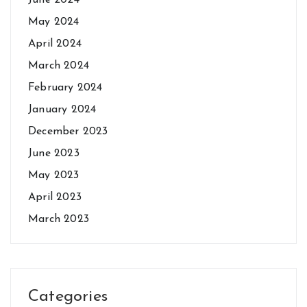
June 2024
May 2024
April 2024
March 2024
February 2024
January 2024
December 2023
June 2023
May 2023
April 2023
March 2023
Categories