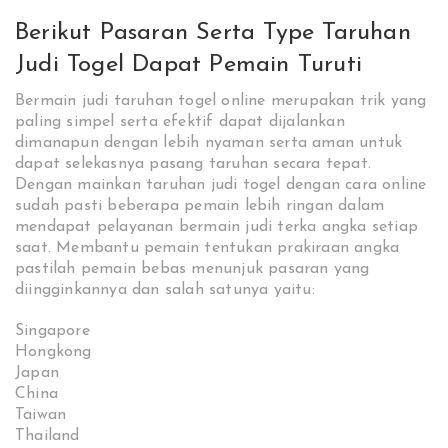
Berikut Pasaran Serta Type Taruhan
Judi Togel Dapat Pemain Turuti
Bermain judi taruhan togel online merupakan trik yang
paling simpel serta efektif dapat dijalankan
dimanapun dengan lebih nyaman serta aman untuk
dapat selekasnya pasang taruhan secara tepat.
Dengan mainkan taruhan judi togel dengan cara online
sudah pasti beberapa pemain lebih ringan dalam
mendapat pelayanan bermain judi terka angka setiap
saat. Membantu pemain tentukan prakiraan angka
pastilah pemain bebas menunjuk pasaran yang
diingginkannya dan salah satunya yaitu:
Singapore
Hongkong
Japan
China
Taiwan
Thailand