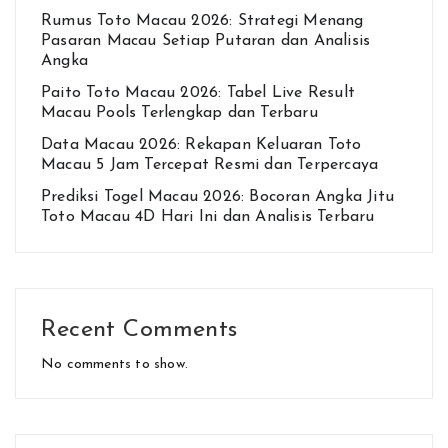
Rumus Toto Macau 2026: Strategi Menang
Pasaran Macau Setiap Putaran dan Analisis
Angka
Paito Toto Macau 2026: Tabel Live Result
Macau Pools Terlengkap dan Terbaru
Data Macau 2026: Rekapan Keluaran Toto
Macau 5 Jam Tercepat Resmi dan Terpercaya
Prediksi Togel Macau 2026: Bocoran Angka Jitu
Toto Macau 4D Hari Ini dan Analisis Terbaru
Recent Comments
No comments to show.