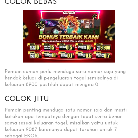
COLOK BEBAS
Pemain cuman perlu menduga satu nomor saja yang
hendak keluar di pengeluaran togel semisalnya di
keluaran 8900 pastilah dapat mengira 0.
COLOK JITU
Pemain penting menduga satu nomor saja dan mesti
katakan apa tempatnya dengan tepat serta benar
sama sesuai keluaran togel, misalkan yaitu untuk
keluaran 9087 karenanya dapat taruhan untuk 7
sebagai EKOR.