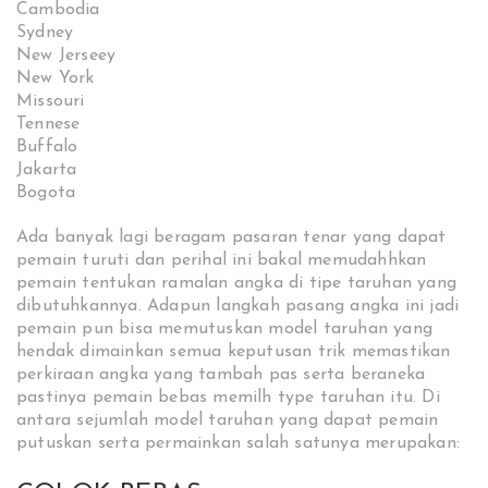
Cambodia
Sydney
New Jerseey
New York
Missouri
Tennese
Buffalo
Jakarta
Bogota
Ada banyak lagi beragam pasaran tenar yang dapat
pemain turuti dan perihal ini bakal memudahhkan
pemain tentukan ramalan angka di tipe taruhan yang
dibutuhkannya. Adapun langkah pasang angka ini jadi
pemain pun bisa memutuskan model taruhan yang
hendak dimainkan semua keputusan trik memastikan
perkiraan angka yang tambah pas serta beraneka
pastinya pemain bebas memilh type taruhan itu. Di
antara sejumlah model taruhan yang dapat pemain
putuskan serta permainkan salah satunya merupakan: