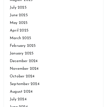
August 2025
July 2025
June 2025
May 2025
April 2025
March 2025
February 2025
January 2025
December 2024
November 2024
October 2024
September 2024
August 2024
July 2024