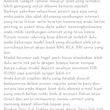
Android, Gadget, Iphone maupun Ipad yang semakin
lebih gampang untuk dibawa kemana sajakah.
Baiknya yakinkan seluruhnya piranti apa saja yang
anda pakai jika udah ditunjang sambungan internet
yang terus lancar serta konstan karenanya anda lantas
penting isi paket atau data paket memungkinkannya
anda miliki sambungan internet yang terus lancar.
Punyai nomor rekening bisa dibentuk terlebih dulu
pada beberapa model bank yang disajikan oleh situs
contohnya lewat akses bank BNI, BCA, BRI serta yang
lain.
Modal bermain judi togel pasti harus disediakan lebih
dulu serta tak perlu dengan biaaya besar sampai
hanya cukup modal deposit awalnya minimum IDR
10,000 saja pastilah sangat lebih irit.
Anda butuh siapkan data yang hendak disuruh
kedepannya dalam proses register peserta baru dan
antara lain anda dapat buat dulu alamat e-mail buat
yang masih belum miliki baik di account Yahoo atau
Gmail dan perlu mempunyai nomor contact yang
memang dapat dikontak kapan pun.
Berikut Tata Trik Daftar Account Anyar Situs Sah Judi