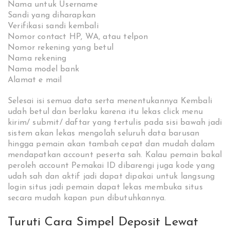
Nama untuk Username
Sandi yang diharapkan
Verifikasi sandi kembali
Nomor contact HP, WA, atau telpon
Nomor rekening yang betul
Nama rekening
Nama model bank
Alamat e mail
Selesai isi semua data serta menentukannya Kembali
udah betul dan berlaku karena itu lekas click menu
kirim/ submit/ daftar yang tertulis pada sisi bawah jadi
sistem akan lekas mengolah seluruh data barusan
hingga pemain akan tambah cepat dan mudah dalam
mendapatkan account peserta sah. Kalau pemain bakal
peroleh account Pemakai ID dibarengi juga kode yang
udah sah dan aktif jadi dapat dipakai untuk langsung
login situs jadi pemain dapat lekas membuka situs
secara mudah kapan pun dibutuhkannya.
Turuti Cara Simpel Deposit Lewat