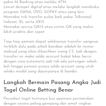
pakai M-Banking atau melalui ATM.
Lewat dompet digital atau melalui langkah membuka
program DANA, OVO, GOPAY atau yang lain.
Memakai trik transfer pulsa baik pakai Telkomsel,
Indosat, XL serta AXIS.
Memakai service QRIS atau sistim QR yang makin
lebih praktis dan cepat.
Tiap-tiap pemain dapat selekasnya transfer uangnya
terlebih dulu pada pihak bandaar adalah ke nomor
maksud yang akan dikasihkan orang CS. Jadi dengan
transfer ini maka saldo account bakal lekas berisi
dengan cara automatis jadi tak ada potongan sekali-
kali hingga pemain punya saldo account yang utuh
selaku modal yang dipunyainya di bandar.
Langkah Bermain Pasang Angka Judi
Togel Online Betting Benar
Perjudian togel tentunya bus apemain permainkan
dengan secara paling gampang dan amat ringkas