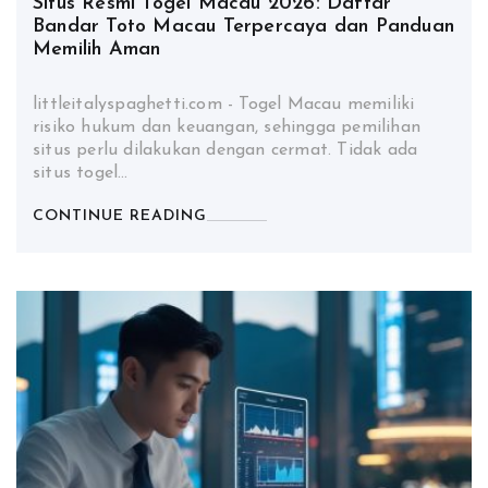
Situs Resmi Togel Macau 2026: Daftar
Bandar Toto Macau Terpercaya dan Panduan
Memilih Aman
littleitalyspaghetti.com - Togel Macau memiliki
risiko hukum dan keuangan, sehingga pemilihan
situs perlu dilakukan dengan cermat. Tidak ada
situs togel…
CONTINUE READING