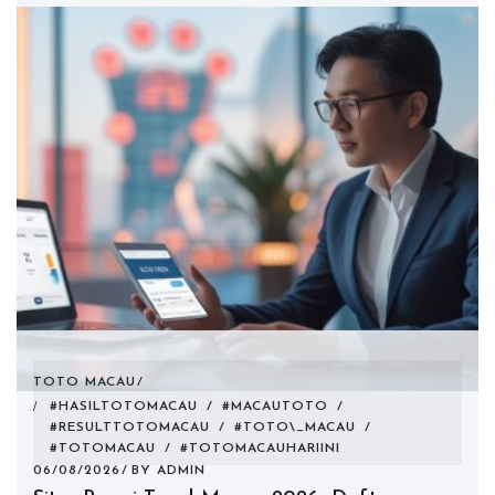
TOTO MACAU
#HASILTOTOMACAU
/
#MACAUTOTO
/
#RESULTTOTOMACAU
/
#TOTO\_MACAU
/
#TOTOMACAU
/
#TOTOMACAUHARIINI
06/08/2026
BY
ADMIN