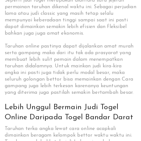
Seperti judi togel merupakan diantara satu jejeran
permainan taruhan dikenal waktu ini. Sebagai perjudian
lama atau judi classic yang masih tetap selalu
mempunyai keberadaan tinggi sampai saat ini pasti
dapat dimainkan semakin lebih efisien dan fleksibel
bahkan juga juga amat ekonomis.
Taruhan online pastinya dapat dijalankan amat murah
serta gampang maka dari itu tak ada prasyarat yang
membuat lebih sulit pemain dalam menempatkan
taruhan didalamnya. Untuk mainkan judi kira-kira
angka ini pasti juga tidak perlu modal besar, maka
seluruh golongan bettor bisa memainkan dengan Cara
gampang juga lebih terkesan karenanya keuntungan
yang diterima juga pastilah semakin bertambah besar.
Lebih Unggul Bermain Judi Togel
Online Daripada Togel Bandar Darat
Taruhan terka angka lewat cara online acapkali
dimainkan beragam kelompok bettor waktu waktu ini.