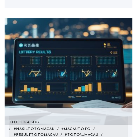
TOTO MACAU
#HASILTOTOMACAU
/
#MACAUTOTO
/
#RESULTTOTOMACAU
/
#TOTO\_MACAU
/