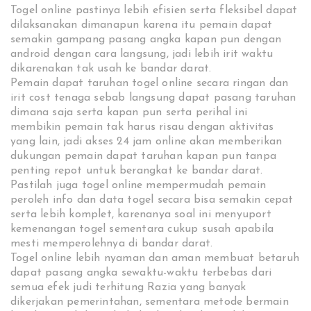
Togel online pastinya lebih efisien serta fleksibel dapat
dilaksanakan dimanapun karena itu pemain dapat
semakin gampang pasang angka kapan pun dengan
android dengan cara langsung, jadi lebih irit waktu
dikarenakan tak usah ke bandar darat.
Pemain dapat taruhan togel online secara ringan dan
irit cost tenaga sebab langsung dapat pasang taruhan
dimana saja serta kapan pun serta perihal ini
membikin pemain tak harus risau dengan aktivitas
yang lain, jadi akses 24 jam online akan memberikan
dukungan pemain dapat taruhan kapan pun tanpa
penting repot untuk berangkat ke bandar darat.
Pastilah juga togel online mempermudah pemain
peroleh info dan data togel secara bisa semakin cepat
serta lebih komplet, karenanya soal ini menyuport
kemenangan togel sementara cukup susah apabila
mesti memperolehnya di bandar darat.
Togel online lebih nyaman dan aman membuat betaruh
dapat pasang angka sewaktu-waktu terbebas dari
semua efek judi terhitung Razia yang banyak
dikerjakan pemerintahan, sementara metode bermain