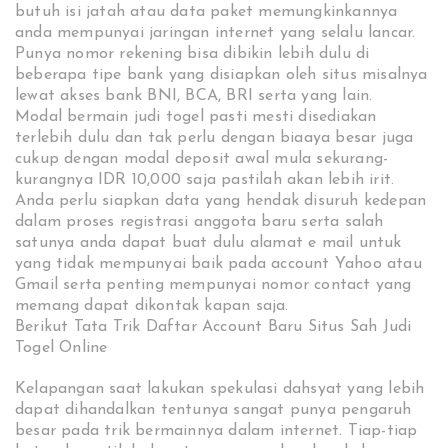
butuh isi jatah atau data paket memungkinkannya
anda mempunyai jaringan internet yang selalu lancar.
Punya nomor rekening bisa dibikin lebih dulu di
beberapa tipe bank yang disiapkan oleh situs misalnya
lewat akses bank BNI, BCA, BRI serta yang lain.
Modal bermain judi togel pasti mesti disediakan
terlebih dulu dan tak perlu dengan biaaya besar juga
cukup dengan modal deposit awal mula sekurang-
kurangnya IDR 10,000 saja pastilah akan lebih irit.
Anda perlu siapkan data yang hendak disuruh kedepan
dalam proses registrasi anggota baru serta salah
satunya anda dapat buat dulu alamat e mail untuk
yang tidak mempunyai baik pada account Yahoo atau
Gmail serta penting mempunyai nomor contact yang
memang dapat dikontak kapan saja.
Berikut Tata Trik Daftar Account Baru Situs Sah Judi
Togel Online
Kelapangan saat lakukan spekulasi dahsyat yang lebih
dapat dihandalkan tentunya sangat punya pengaruh
besar pada trik bermainnya dalam internet. Tiap-tiap