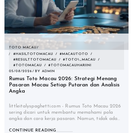
TOTO MACAU
#HASILTOTOMACAU
/
#MACAUTOTO
/
#RESULTTOTOMACAU
/
#TOTO\_MACAU
/
#TOTOMACAU
/
#TOTOMACAUHARIINI
05/08/2026
BY
ADMIN
Rumus Toto Macau 2026: Strategi Menang
Pasaran Macau Setiap Putaran dan Analisis
Angka
littleitalyspaghetti.com - Rumus Toto Macau 2026
sering dicari untuk membantu memahami pola
angka dan cara kerja pasaran. Namun, tidak ada…
CONTINUE READING