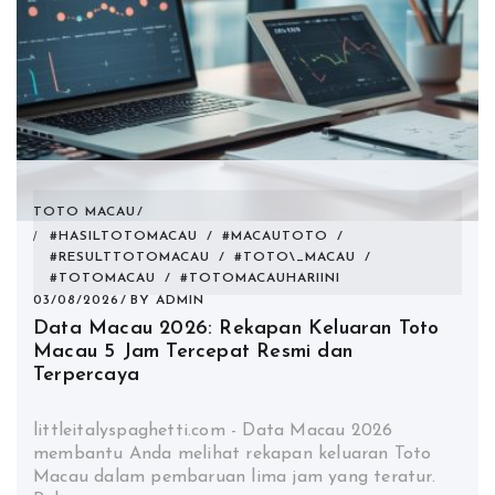
TOTO MACAU
#HASILTOTOMACAU
/
#MACAUTOTO
/
#RESULTTOTOMACAU
/
#TOTO\_MACAU
/
#TOTOMACAU
/
#TOTOMACAUHARIINI
03/08/2026
BY
ADMIN
Data Macau 2026: Rekapan Keluaran Toto
Macau 5 Jam Tercepat Resmi dan
Terpercaya
littleitalyspaghetti.com - Data Macau 2026
membantu Anda melihat rekapan keluaran Toto
Macau dalam pembaruan lima jam yang teratur.