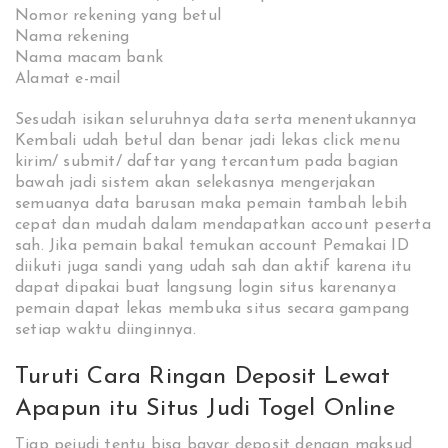
Nomor rekening yang betul
Nama rekening
Nama macam bank
Alamat e-mail
Sesudah isikan seluruhnya data serta menentukannya
Kembali udah betul dan benar jadi lekas click menu
kirim/ submit/ daftar yang tercantum pada bagian
bawah jadi sistem akan selekasnya mengerjakan
semuanya data barusan maka pemain tambah lebih
cepat dan mudah dalam mendapatkan account peserta
sah. Jika pemain bakal temukan account Pemakai ID
diikuti juga sandi yang udah sah dan aktif karena itu
dapat dipakai buat langsung login situs karenanya
pemain dapat lekas membuka situs secara gampang
setiap waktu diinginnya.
Turuti Cara Ringan Deposit Lewat
Apapun itu Situs Judi Togel Online
Tiap pejudi tentu bisa bayar deposit dengan maksud