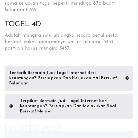
sama keluaran togel seperti menduga 876 buat
keluaran 8765.
TOGEL 4D
Adalah mengira seluruh angka secara betul serta
berurut yakni umpamanya untuk keluaran 5433
pastilah harus mengira 5433.
Post
Tertarik Bermain Judi Togel Internet Beri
keuntungan? Persiapkan Dan Kerjakan Hal Berikut!
navigation
Bulungan
Terpikat Bermain Judi Togel Internet Beri
keuntungan? Persiapkan Dan Melakukan Soal
Berikut! Melawi
RELATED POST