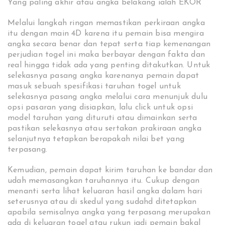
Yang paling akhir atau angka belakang ialah EKOR
Melalui langkah ringan memastikan perkiraan angka
itu dengan main 4D karena itu pemain bisa mengira
angka secara benar dan tepat serta tiap kemenangan
perjudian togel ini maka berbayar dengan fakta dan
real hingga tidak ada yang penting ditakutkan. Untuk
selekasnya pasang angka karenanya pemain dapat
masuk sebuah spesifikasi taruhan togel untuk
selekasnya pasang angka melalui cara menunjuk dulu
opsi pasaran yang disiapkan, lalu click untuk opsi
model taruhan yang dituruti atau dimainkan serta
pastikan selekasnya atau sertakan prakiraan angka
selanjutnya tetapkan berapakah nilai bet yang
terpasang.
Kemudian, pemain dapat kirim taruhan ke bandar dan
udah memasangkan taruhannya itu. Cukup dengan
menanti serta lihat keluaran hasil angka dalam hari
seterusnya atau di skedul yang sudahd ditetapkan
apabila semisalnya angka yang terpasang merupakan
ada di keluaran togel atau rukun jadi pemain bakal