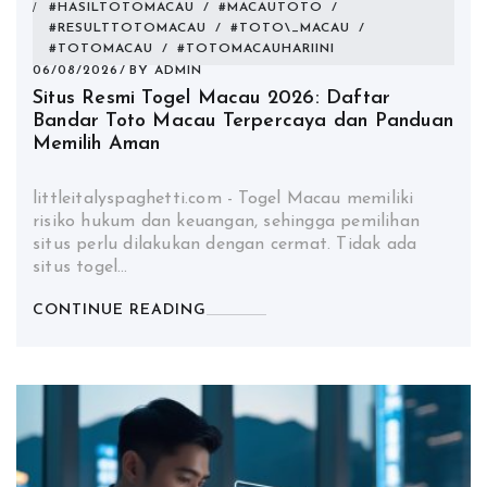
#HASILTOTOMACAU
/
#MACAUTOTO
/
#RESULTTOTOMACAU
/
#TOTO\_MACAU
/
#TOTOMACAU
/
#TOTOMACAUHARIINI
06/08/2026
BY
ADMIN
Situs Resmi Togel Macau 2026: Daftar
Bandar Toto Macau Terpercaya dan Panduan
Memilih Aman
littleitalyspaghetti.com - Togel Macau memiliki
risiko hukum dan keuangan, sehingga pemilihan
situs perlu dilakukan dengan cermat. Tidak ada
situs togel…
CONTINUE READING