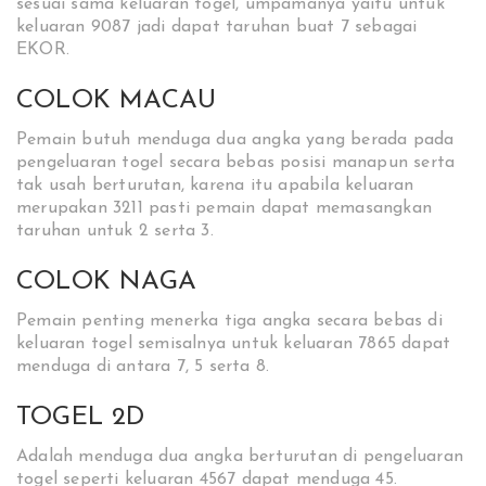
sesuai sama keluaran togel, umpamanya yaitu untuk
keluaran 9087 jadi dapat taruhan buat 7 sebagai
EKOR.
COLOK MACAU
Pemain butuh menduga dua angka yang berada pada
pengeluaran togel secara bebas posisi manapun serta
tak usah berturutan, karena itu apabila keluaran
merupakan 3211 pasti pemain dapat memasangkan
taruhan untuk 2 serta 3.
COLOK NAGA
Pemain penting menerka tiga angka secara bebas di
keluaran togel semisalnya untuk keluaran 7865 dapat
menduga di antara 7, 5 serta 8.
TOGEL 2D
Adalah menduga dua angka berturutan di pengeluaran
togel seperti keluaran 4567 dapat menduga 45.