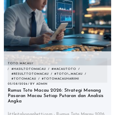
TOTO MACAU
#HASILTOTOMACAU
/
#MACAUTOTO
/
#RESULTTOTOMACAU
/
#TOTO\_MACAU
/
#TOTOMACAU
/
#TOTOMACAUHARIINI
05/08/2026
BY
ADMIN
Rumus Toto Macau 2026: Strategi Menang
Pasaran Macau Setiap Putaran dan Analisis
Angka
littleitalyspaghetti.com - Rumus Toto Macau 2026