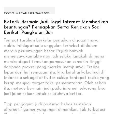
TOTO MACAU
02/04/2023
Ketarik Bermain Judi Togel Internet Memberikan
keuntungan? Persiapkan Serta Kerjakan Soal
Berikut! Pangkalan Bun
Tempat taruhan berkelas perjudian di jagat maya
waktu ini dapat saja unggulan terhebat di dalam
meraih peruntungan besar. Pejudi banyak
memercayakan aktivitas judi selaku langkah di mana
mereka dapat temukan pemasukan semakin tinggi
daripada provesi yang mereka mempunyai. Tetapi,
lepas dari hal semacam itu, kita ketahui kalau judi di
Indonesia sebagai aktivitas cukup terdapat resiko yang
kerap menjadi target faksi pemerintahan. Oleh sebab
itu, metode bermain judi pada internet sekarang bisa
jadi jalan keluar untuk seluruhnya bettor.
Tiap pengagum judi pastinya bebas tentukan
alternatif games yang ingin dimainkan. Tak terbatasi