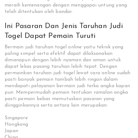
meraih kemenangan dengan menggapai untung yang
telah ditentukan oleh bandar.
Ini Pasaran Dan Jenis Taruhan Judi
Togel Dapat Pemain Turuti
Bermain judi taruhan togel online yaitu teknik yang
paling simpel serta efektif dapat dilaksanakan
dimanapun dengan lebih nyaman dan aman untuk
dapat lekas pasang taruhan lebih tepat. Dengan
permainkan taruhan judi togel lewat cara online sudah
pasti banyak pemain tambah lebih ringan dalam
mendapati pelayanan bermain judi terka angka kapan
pun. Mempermudah pemain tentukan ramalan angka
pasti pemain bebas memutuskan pasaran yang
diingginkannya serta antara lain merupakan:
Singapore
Hongkong
Japan
China