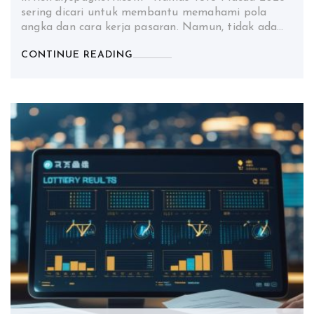
sering dicari untuk membantu memahami pola
angka dan cara kerja pasaran. Namun, tidak ada…
CONTINUE READING