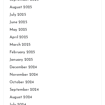
August 2025
July 2025
June 2025
May 2025
April 2025
March 2025
February 2025
January 2025
December 2024
November 2024
October 2024
September 2024
August 2024
July 2024