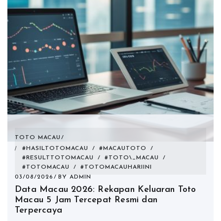
TOTO MACAU
#HASILTOTOMACAU
/
#MACAUTOTO
/
#RESULTTOTOMACAU
/
#TOTO\_MACAU
/
#TOTOMACAU
/
#TOTOMACAUHARIINI
03/08/2026
BY
ADMIN
Data Macau 2026: Rekapan Keluaran Toto
Macau 5 Jam Tercepat Resmi dan
Terpercaya