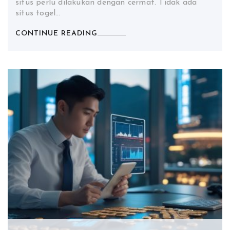
situs perlu dilakukan dengan cermat. Tidak ada
situs togel…
CONTINUE READING