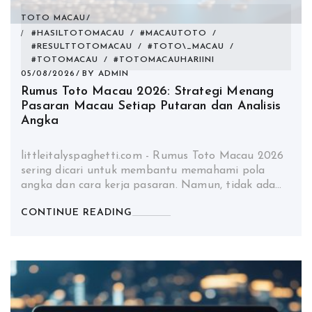
TOTO MACAU
#HASILTOTOMACAU
/
#MACAUTOTO
/
#RESULTTOTOMACAU
/
#TOTO\_MACAU
/
#TOTOMACAU
/
#TOTOMACAUHARIINI
05/08/2026
BY
ADMIN
Rumus Toto Macau 2026: Strategi Menang
Pasaran Macau Setiap Putaran dan Analisis
Angka
littleitalyspaghetti.com - Rumus Toto Macau 2026
sering dicari untuk membantu memahami pola
angka dan cara kerja pasaran. Namun, tidak ada…
CONTINUE READING