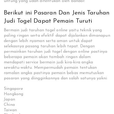
untung yang udah ditentukan oleh bandar.
Berikut ini Pasaran Dan Jenis Taruhan
Judi Togel Dapat Pemain Turuti
Bermain judi taruhan togel online yaitu teknik yang
paling ringan serta efektif dapat dijalankan dimanapun
dengan lebih nyaman serta aman untuk dapat
selekasnya pasang taruhan lebih tepat. Dengan
permainkan taruhan judi togel dengan online pastinya
beberapa pemain akan tambah ringan dalam
mendapati service bermain judi kira-kira angka
sewaktu-waktu. Mempermudah pemain tentukan
ramalan angka pastinya pemain bebas memutuskan
pasaran yang diingginkannya dan salah satunya yakni:
Singapore
Hongkong
Japan
China
Taiwan