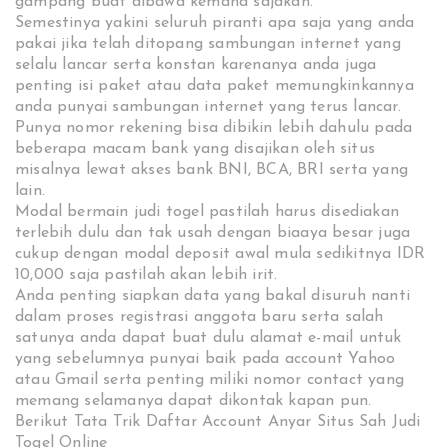
gampang buat dibawa kemana sajakah.
Semestinya yakini seluruh piranti apa saja yang anda
pakai jika telah ditopang sambungan internet yang
selalu lancar serta konstan karenanya anda juga
penting isi paket atau data paket memungkinkannya
anda punyai sambungan internet yang terus lancar.
Punya nomor rekening bisa dibikin lebih dahulu pada
beberapa macam bank yang disajikan oleh situs
misalnya lewat akses bank BNI, BCA, BRI serta yang
lain.
Modal bermain judi togel pastilah harus disediakan
terlebih dulu dan tak usah dengan biaaya besar juga
cukup dengan modal deposit awal mula sedikitnya IDR
10,000 saja pastilah akan lebih irit.
Anda penting siapkan data yang bakal disuruh nanti
dalam proses registrasi anggota baru serta salah
satunya anda dapat buat dulu alamat e-mail untuk
yang sebelumnya punyai baik pada account Yahoo
atau Gmail serta penting miliki nomor contact yang
memang selamanya dapat dikontak kapan pun.
Berikut Tata Trik Daftar Account Anyar Situs Sah Judi
Togel Online