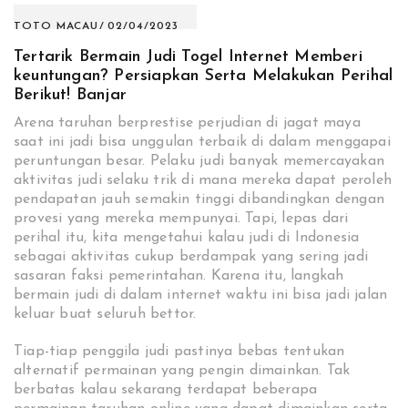
TOTO MACAU
02/04/2023
Tertarik Bermain Judi Togel Internet Memberi
keuntungan? Persiapkan Serta Melakukan Perihal
Berikut! Banjar
Arena taruhan berprestise perjudian di jagat maya
saat ini jadi bisa unggulan terbaik di dalam menggapai
peruntungan besar. Pelaku judi banyak memercayakan
aktivitas judi selaku trik di mana mereka dapat peroleh
pendapatan jauh semakin tinggi dibandingkan dengan
provesi yang mereka mempunyai. Tapi, lepas dari
perihal itu, kita mengetahui kalau judi di Indonesia
sebagai aktivitas cukup berdampak yang sering jadi
sasaran faksi pemerintahan. Karena itu, langkah
bermain judi di dalam internet waktu ini bisa jadi jalan
keluar buat seluruh bettor.
Tiap-tiap penggila judi pastinya bebas tentukan
alternatif permainan yang pengin dimainkan. Tak
berbatas kalau sekarang terdapat beberapa