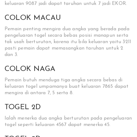
keluaran 9087 jadi dapat taruhan untuk 7 jadi EKOR.
COLOK MACAU
Pemain penting mengira dua angka yang berada pada
pengeluaran togel secara bebas posisi manapun serta
tak usah berturutan, karena itu bila keluaran yaitu 3211
pasti pemain dapat memasangkan taruhan untuk 2
dan 3.
COLOK NAGA
Pemain butuh menduga tiga angka secara bebas di
keluaran togel umpamanya buat keluaran 7865 dapat
mengira di antara 7, 5 serta 8.
TOGEL 2D
Ialah menerka dua angka berturutan pada pengeluaran
togel seperti keluaran 4567 dapat menerka 45.