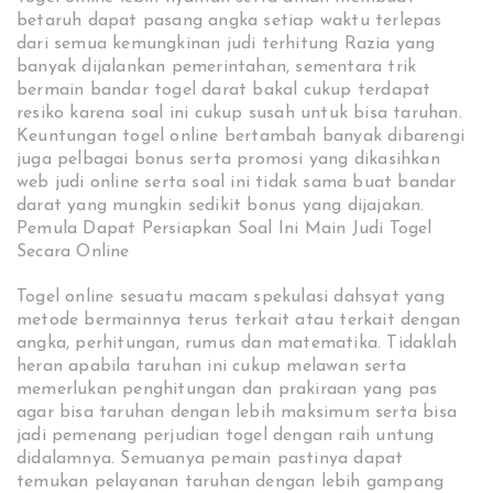
betaruh dapat pasang angka setiap waktu terlepas
dari semua kemungkinan judi terhitung Razia yang
banyak dijalankan pemerintahan, sementara trik
bermain bandar togel darat bakal cukup terdapat
resiko karena soal ini cukup susah untuk bisa taruhan.
Keuntungan togel online bertambah banyak dibarengi
juga pelbagai bonus serta promosi yang dikasihkan
web judi online serta soal ini tidak sama buat bandar
darat yang mungkin sedikit bonus yang dijajakan.
Pemula Dapat Persiapkan Soal Ini Main Judi Togel
Secara Online
Togel online sesuatu macam spekulasi dahsyat yang
metode bermainnya terus terkait atau terkait dengan
angka, perhitungan, rumus dan matematika. Tidaklah
heran apabila taruhan ini cukup melawan serta
memerlukan penghitungan dan prakiraan yang pas
agar bisa taruhan dengan lebih maksimum serta bisa
jadi pemenang perjudian togel dengan raih untung
didalamnya. Semuanya pemain pastinya dapat
temukan pelayanan taruhan dengan lebih gampang