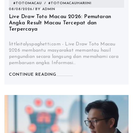
#TOTOMACAU
/
#TOTOMACAUHARIINI
08/08/2026
BY
ADMIN
Live Draw Toto Macau 2026: Pemutaran
Angka Result Macau Tercepat dan
Terpercaya
littleitalyspaghetti.com - Live Draw Toto Macau
2026 membantu masyarakat memantau hasil
pengundian secara langsung dan memahami cara
pembaruan angka. Informasi…
CONTINUE READING