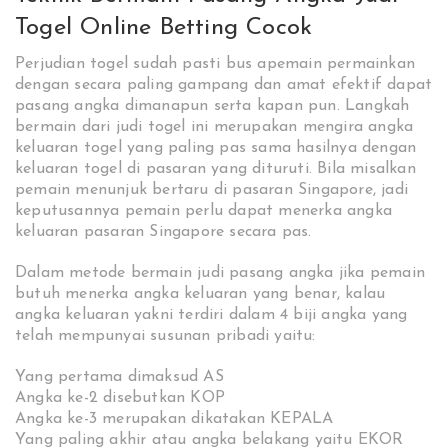
Togel Online Betting Cocok
Perjudian togel sudah pasti bus apemain permainkan
dengan secara paling gampang dan amat efektif dapat
pasang angka dimanapun serta kapan pun. Langkah
bermain dari judi togel ini merupakan mengira angka
keluaran togel yang paling pas sama hasilnya dengan
keluaran togel di pasaran yang dituruti. Bila misalkan
pemain menunjuk bertaru di pasaran Singapore, jadi
keputusannya pemain perlu dapat menerka angka
keluaran pasaran Singapore secara pas.
Dalam metode bermain judi pasang angka jika pemain
butuh menerka angka keluaran yang benar, kalau
angka keluaran yakni terdiri dalam 4 biji angka yang
telah mempunyai susunan pribadi yaitu:
Yang pertama dimaksud AS
Angka ke-2 disebutkan KOP
Angka ke-3 merupakan dikatakan KEPALA
Yang paling akhir atau angka belakang yaitu EKOR