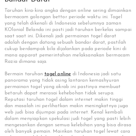
Taruhan kira-kira angka dengan online sering dimainkan
bermacam golongan bettor periode waktu ini. Togel
yang telah dikenali di Indonesia sebelumnya zaman
KOlonial Belanda ini pasti jadi taruhan berkelas sampai
saat saat ini. Dikenali jadi permainan togel darat
adalah dengan datang sebuah bandar darat, pastilah
cukup berdampak bila dijalankan pada periode kini di
mana apparat pemerintahan melaksanakan bermacam
Razia dimana saja.
Bermain taruhan
togel online
di Indonesia jadi satu
panorama yang tidak asing lantaran kemashyuran
permainan togel yang akrab ini pastinya membuat
betaruh dapat merasai kehebohan tidak serupa.
Reputasi taruhan togel dalam internet makin tinggi
dan masalah ini perlihatkan makin meningkatnya juga
web judi bisa dijumpai pada internet. Kenal kembali
dalam menyiapkan spekulasi judi togel yang pasti lebih
mengesankan dengan semua kelebihan yang bisa dirasa
oleh banyak pemain. Mainkan taruhan togel lewat cara