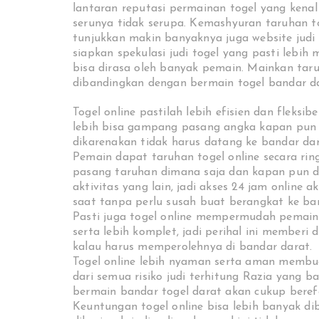
lantaran reputasi permainan togel yang kena
serunya tidak serupa. Kemashyuran taruhan to
tunjukkan makin banyaknya juga website judi 
siapkan spekulasi judi togel yang pasti leb
bisa dirasa oleh banyak pemain. Mainkan taru
dibandingkan dengan bermain togel bandar dar
Togel online pastilah lebih efisien dan fleks
lebih bisa gampang pasang angka kapan pun d
dikarenakan tidak harus datang ke bandar dar
Pemain dapat taruhan togel online secara ri
pasang taruhan dimana saja dan kapan pun da
aktivitas yang lain, jadi akses 24 jam onlin
saat tanpa perlu susah buat berangkat ke ba
Pasti juga togel online mempermudah pemain p
serta lebih komplet, jadi perihal ini member
kalau harus memperolehnya di bandar darat.
Togel online lebih nyaman serta aman membu
dari semua risiko judi terhitung Razia yang 
bermain bandar togel darat akan cukup berefe
Keuntungan togel online bisa lebih banyak d