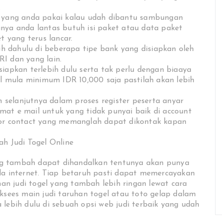
.
ja yang anda pakai kalau udah dibantu sambungan
anya anda lantas butuh isi paket atau data paket
 yang terus lancar.
h dahulu di beberapa tipe bank yang disiapkan oleh
RI dan yang lain.
siapkan terlebih dulu serta tak perlu dengan biaaya
 mula minimum IDR 10,000 saja pastilah akan lebih
 selanjutnya dalam proses register peserta anyar
mat e mail untuk yang tidak punyai baik di account
r contact yang memanglah dapat dikontak kapan
ah Judi Togel Online
ng tambah dapat dihandalkan tentunya akan punya
 internet. Tiap betaruh pasti dapat memercayakan
n judi togel yang tambah lebih ringan lewat cara
aksees main judi taruhan togel atau toto gelap dalam
 lebih dulu di sebuah opsi web judi terbaik yang udah