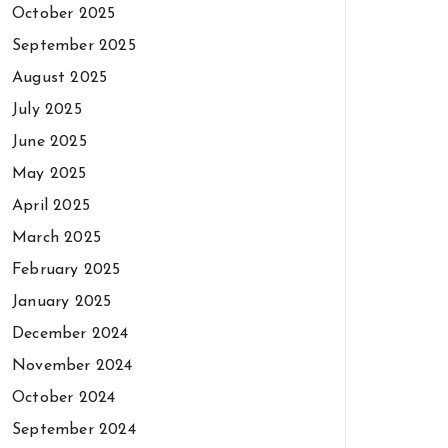
October 2025
September 2025
August 2025
July 2025
June 2025
May 2025
April 2025
March 2025
February 2025
January 2025
December 2024
November 2024
October 2024
September 2024