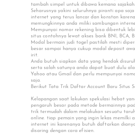
tambah simpel untuk dibawa kemana sajakah
Seharusnya yakini seluruhnya piranti apa sa
internet yang terus lancar dan konstan karen
memungkinnya anda miliki sambungan internet
Mempunyai nomor rekening bisa dibentuk lebi
situs contohnya lewat akses bank BNI, BCA, B
Modal bermain judi togel pastilah mesti diper
besar sampai hanya cukup modal deposit awal
irit.
Anda butuh siapkan data yang hendak disuruh
serta salah satunya anda dapat buat dulu ala
Yahoo atau Gmail dan perlu mempunyai nomo
saja.
Berikut Tata Trik Daftar Account Baru Situs S
Kelapangan saat lakukan spekulasi hebat ya
pengaruh besar pada metode bermainnya pada
trik termudah dalam melakukan sesuatu taruha
online. tiap pemain yang ingin lekas memilki 
internet ini karenanya butuh daftarkan dianya
disaring dengan cara efisien.