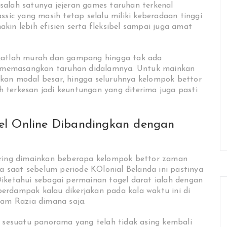
salah satunya jejeran games taruhan terkenal
assic yang masih tetap selalu miliki keberadaan tinggi
kin lebih efisien serta fleksibel sampai juga amat
ngatlah murah dan gampang hingga tak ada
 memasangkan taruhan didalamnya. Untuk mainkan
rlukan modal besar, hingga seluruhnya kelompok bettor
 terkesan jadi keuntungan yang diterima juga pasti
el Online Dibandingkan dengan
sering dimainkan beberapa kelompok bettor zaman
sia saat sebelum periode KOlonial Belanda ini pastinya
Diketahui sebagai permainan togel darat ialah dengan
erdampak kalau dikerjakan pada kala waktu ini di
am Razia dimana saja.
i sesuatu panorama yang telah tidak asing kembali