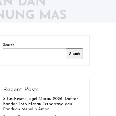
AN DAN
UNUNG MAS
Search
Search
Recent Posts
Situs Resmi Togel Macau 2026: Daftar
Bandar Toto Macau Terpercaya dan
Panduan Memilih Aman