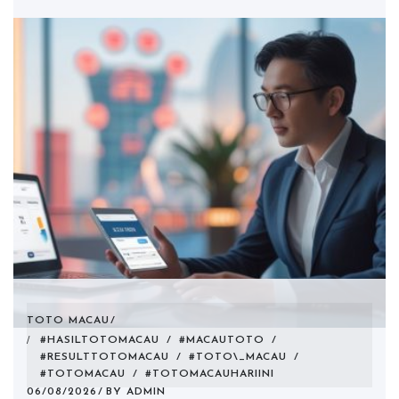
TOTO MACAU
#HASILTOTOMACAU
/
#MACAUTOTO
/
#RESULTTOTOMACAU
/
#TOTO\_MACAU
/
#TOTOMACAU
/
#TOTOMACAUHARIINI
06/08/2026
BY
ADMIN