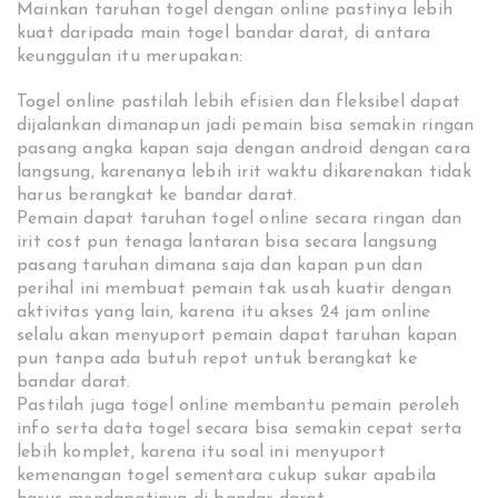
Mainkan taruhan togel dengan online pastinya lebih
kuat daripada main togel bandar darat, di antara
keunggulan itu merupakan:
Togel online pastilah lebih efisien dan fleksibel dapat
dijalankan dimanapun jadi pemain bisa semakin ringan
pasang angka kapan saja dengan android dengan cara
langsung, karenanya lebih irit waktu dikarenakan tidak
harus berangkat ke bandar darat.
Pemain dapat taruhan togel online secara ringan dan
irit cost pun tenaga lantaran bisa secara langsung
pasang taruhan dimana saja dan kapan pun dan
perihal ini membuat pemain tak usah kuatir dengan
aktivitas yang lain, karena itu akses 24 jam online
selalu akan menyuport pemain dapat taruhan kapan
pun tanpa ada butuh repot untuk berangkat ke
bandar darat.
Pastilah juga togel online membantu pemain peroleh
info serta data togel secara bisa semakin cepat serta
lebih komplet, karena itu soal ini menyuport
kemenangan togel sementara cukup sukar apabila