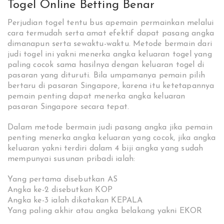
Togel Online Betting Benar
Perjudian togel tentu bus apemain permainkan melalui
cara termudah serta amat efektif dapat pasang angka
dimanapun serta sewaktu-waktu. Metode bermain dari
judi togel ini yakni menerka angka keluaran togel yang
paling cocok sama hasilnya dengan keluaran togel di
pasaran yang dituruti. Bila umpamanya pemain pilih
bertaru di pasaran Singapore, karena itu ketetapannya
pemain penting dapat menerka angka keluaran
pasaran Singapore secara tepat.
Dalam metode bermain judi pasang angka jika pemain
penting menerka angka keluaran yang cocok, jika angka
keluaran yakni terdiri dalam 4 biji angka yang sudah
mempunyai susunan pribadi ialah:
Yang pertama disebutkan AS
Angka ke-2 disebutkan KOP
Angka ke-3 ialah dikatakan KEPALA
Yang paling akhir atau angka belakang yakni EKOR