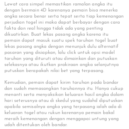
Lewat cara simpel memastikan ramalan angka itu
dengan bermain 4D karenanya pemain bisa menerka
angka secara benar serta tepat serta tiap kemenangan
perjudian togel ini maka dapat berbayar dengan cara
fakta dan real hingga tidak ada yang penting
dikuatirkan. Buat lekas pasang angka karena itu
pemain dapat masuk suatu spek taruhan togel buat
lekas pasang angka dengan menunjuk dulu alternatif
pasaran yang disiapkan, lalu click untuk opsi model
taruhan yang dituruti atau dimainkan dan putuskan
selekasnya atau ikutkan prakiraan angka selanjutnya
putuskan berapakah nilai bet yang terpasang.
Kemudian, pemain dapat kirim taruhan pada bandar
dan sudah memasangkan taruhannya itu. Hanya cukup
menanti serta menyaksikan keluaran hasil angka dalam
hari seterusnya atau di skedul yang sudahd diputuskan
apabila semisalnya angka yang terpasang ialah ada di
keluaran togel atau rukun karenanya pemain bakal
meraih kemenangan dengan menggapai untung yang
udah ditentukan oleh bandar.