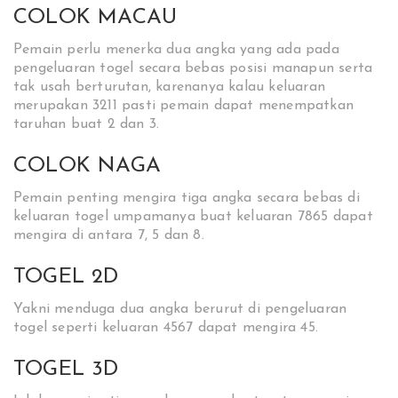
COLOK MACAU
Pemain perlu menerka dua angka yang ada pada
pengeluaran togel secara bebas posisi manapun serta
tak usah berturutan, karenanya kalau keluaran
merupakan 3211 pasti pemain dapat menempatkan
taruhan buat 2 dan 3.
COLOK NAGA
Pemain penting mengira tiga angka secara bebas di
keluaran togel umpamanya buat keluaran 7865 dapat
mengira di antara 7, 5 dan 8.
TOGEL 2D
Yakni menduga dua angka berurut di pengeluaran
togel seperti keluaran 4567 dapat mengira 45.
TOGEL 3D