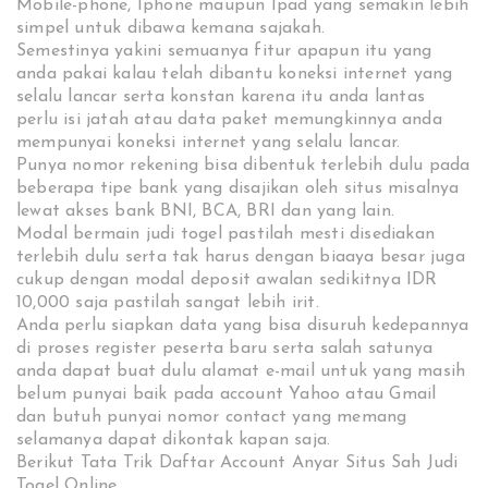
Mobile-phone, Iphone maupun Ipad yang semakin lebih
simpel untuk dibawa kemana sajakah.
Semestinya yakini semuanya fitur apapun itu yang
anda pakai kalau telah dibantu koneksi internet yang
selalu lancar serta konstan karena itu anda lantas
perlu isi jatah atau data paket memungkinnya anda
mempunyai koneksi internet yang selalu lancar.
Punya nomor rekening bisa dibentuk terlebih dulu pada
beberapa tipe bank yang disajikan oleh situs misalnya
lewat akses bank BNI, BCA, BRI dan yang lain.
Modal bermain judi togel pastilah mesti disediakan
terlebih dulu serta tak harus dengan biaaya besar juga
cukup dengan modal deposit awalan sedikitnya IDR
10,000 saja pastilah sangat lebih irit.
Anda perlu siapkan data yang bisa disuruh kedepannya
di proses register peserta baru serta salah satunya
anda dapat buat dulu alamat e-mail untuk yang masih
belum punyai baik pada account Yahoo atau Gmail
dan butuh punyai nomor contact yang memang
selamanya dapat dikontak kapan saja.
Berikut Tata Trik Daftar Account Anyar Situs Sah Judi
Togel Online