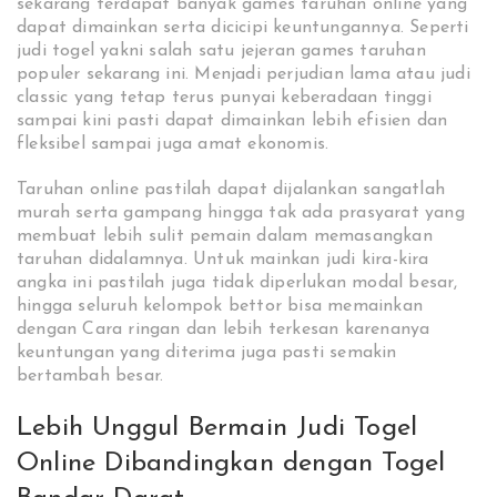
sekarang terdapat banyak games taruhan online yang
dapat dimainkan serta dicicipi keuntungannya. Seperti
judi togel yakni salah satu jejeran games taruhan
populer sekarang ini. Menjadi perjudian lama atau judi
classic yang tetap terus punyai keberadaan tinggi
sampai kini pasti dapat dimainkan lebih efisien dan
fleksibel sampai juga amat ekonomis.
Taruhan online pastilah dapat dijalankan sangatlah
murah serta gampang hingga tak ada prasyarat yang
membuat lebih sulit pemain dalam memasangkan
taruhan didalamnya. Untuk mainkan judi kira-kira
angka ini pastilah juga tidak diperlukan modal besar,
hingga seluruh kelompok bettor bisa memainkan
dengan Cara ringan dan lebih terkesan karenanya
keuntungan yang diterima juga pasti semakin
bertambah besar.
Lebih Unggul Bermain Judi Togel
Online Dibandingkan dengan Togel