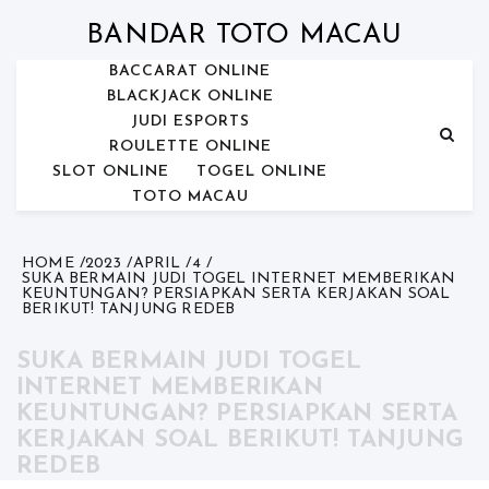
Skip
to
BANDAR TOTO MACAU
content
BACCARAT ONLINE
BLACKJACK ONLINE
JUDI ESPORTS
ROULETTE ONLINE
SLOT ONLINE
TOGEL ONLINE
TOTO MACAU
HOME
2023
APRIL
4
SUKA BERMAIN JUDI TOGEL INTERNET MEMBERIKAN
KEUNTUNGAN? PERSIAPKAN SERTA KERJAKAN SOAL
BERIKUT! TANJUNG REDEB
SUKA BERMAIN JUDI TOGEL
INTERNET MEMBERIKAN
KEUNTUNGAN? PERSIAPKAN SERTA
KERJAKAN SOAL BERIKUT! TANJUNG
REDEB