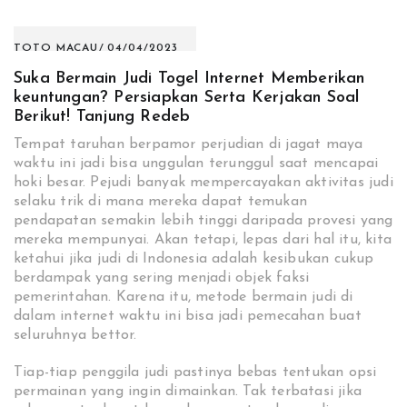
TOTO MACAU
04/04/2023
Suka Bermain Judi Togel Internet Memberikan
keuntungan? Persiapkan Serta Kerjakan Soal
Berikut! Tanjung Redeb
Tempat taruhan berpamor perjudian di jagat maya
waktu ini jadi bisa unggulan terunggul saat mencapai
hoki besar. Pejudi banyak mempercayakan aktivitas judi
selaku trik di mana mereka dapat temukan
pendapatan semakin lebih tinggi daripada provesi yang
mereka mempunyai. Akan tetapi, lepas dari hal itu, kita
ketahui jika judi di Indonesia adalah kesibukan cukup
berdampak yang sering menjadi objek faksi
pemerintahan. Karena itu, metode bermain judi di
dalam internet waktu ini bisa jadi pemecahan buat
seluruhnya bettor.
Tiap-tiap penggila judi pastinya bebas tentukan opsi
permainan yang ingin dimainkan. Tak terbatasi jika