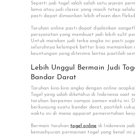
Seperti judi togel ialah salah satu jejeran pe
lama atau judi classic yang masih tetap sela
pasti dapat dimainkan lebih efisien dan fleks
Taruhan online pasti dapat dijalankan sanga
persyaratan yang membuat jadi lebih sulit 
Untuk mainkan judi terka angka ini pasti jug
seluruhnya kelompok bettor bisa memainkan 
keuntungan yang diterima lantas pastilah se
Lebih Unggul Bermain Judi Tog
Bandar Darat
Taruhan kira-kira angka dengan online acapka
Togel yang udah diketahui di Indonesia saat s
taruhan berpamor sampai zaman waktu ini. Di
berkunjung suatu bandar darat, pastilah cuku
waktu ini di mana apparat pemerintahan kerj
Bermain taruhan
togel online
di Indonesia jad
kemashyuran permainan togel yang kenal ini 