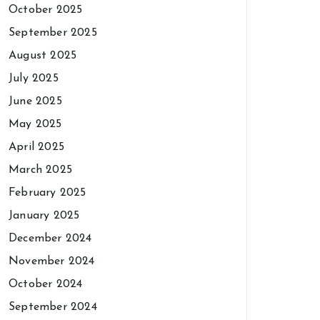
October 2025
September 2025
August 2025
July 2025
June 2025
May 2025
April 2025
March 2025
February 2025
January 2025
December 2024
November 2024
October 2024
September 2024