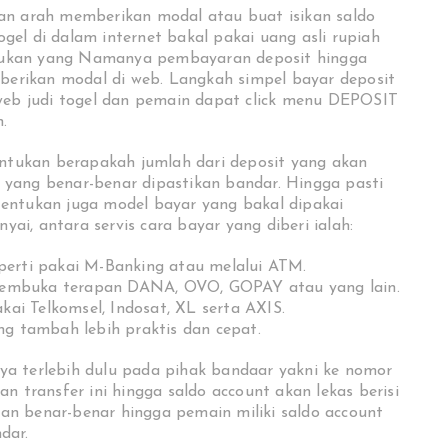
gan arah memberikan modal atau buat isikan saldo
gel di dalam internet bakal pakai uang asli rupiah
kukan yang Namanya pembayaran deposit hingga
t berikan modal di web. Langkah simpel bayar deposit
eb judi togel dan pemain dapat click menu DEPOSIT
.
tentukan berapakah jumlah dari deposit yang akan
 yang benar-benar dipastikan bandar. Hingga pasti
tentukan juga model bayar yang bakal dipakai
i, antara servis cara bayar yang diberi ialah:
perti pakai M-Banking atau melalui ATM.
membuka terapan DANA, OVO, GOPAY atau yang lain.
ai Telkomsel, Indosat, XL serta AXIS.
 tambah lebih praktis dan cepat.
ya terlebih dulu pada pihak bandaar yakni ke nomor
an transfer ini hingga saldo account akan lekas berisi
an benar-benar hingga pemain miliki saldo account
dar.