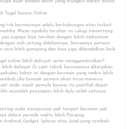
k serupa buat bandar darat yang mungkin sedikit bonus
i Togel Secara Online
ng trik bermainnya selalu berhubungan atau terkait
matika. Wajar apabila taruhan ini cukup menentang
 pas supaya bisa taruhan dengan lebih maksimum
l dengan raih untung didalamnya. Semuanya pemain
n cara lebih gampang dan bisa juga dihandalkan baik.
gel online lebih dahsyat serta menggembirakan?
 lebih dahsyat Di saat teknik bermainnya dikerjakan
spekulasi hebat ini dengan bermain yang makin lebih
mbali jika banyak pemain akan terus-menerus
Buat anda masih pemula karena itu pastilah dapat
iliki sejumlah penyiapan lebih dulu salah satunya
 penting anda mempunyai jadi tempat bermain judi
caya dalam periode waktu lebih Panjang.
ain Android, Gadget, Iphone atau Ipad yang tambah