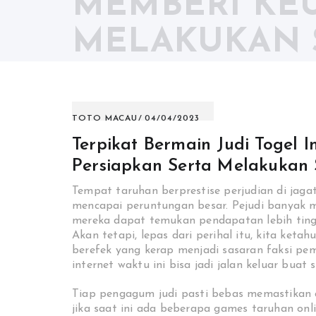
MEMBERI KE
MELAKUKAN S
TOTO MACAU
04/04/2023
Terpikat Bermain Judi Togel 
Persiapkan Serta Melakukan 
Tempat taruhan berprestise perjudian di jagat
mencapai peruntungan besar. Pejudi banyak m
mereka dapat temukan pendapatan lebih ting
Akan tetapi, lepas dari perihal itu, kita ketah
berefek yang kerap menjadi sasaran faksi pem
internet waktu ini bisa jadi jalan keluar buat
Tiap pengagum judi pasti bebas memastikan a
jika saat ini ada beberapa games taruhan onl