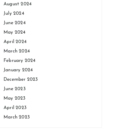
August 2024
July 2024
June 2024
May 2024
April 2024
March 2024
February 2024
January 2024
December 2023
June 2023
May 2023
April 2023
March 2023