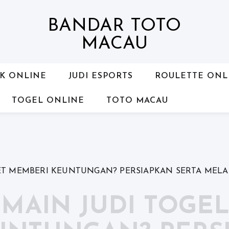
BANDAR TOTO
MACAU
CK ONLINE
JUDI ESPORTS
ROULETTE ONL
TOGEL ONLINE
TOTO MACAU
NET MEMBERI KEUNTUNGAN? PERSIAPKAN SERTA MEL
RMAIN JUDI TOGE