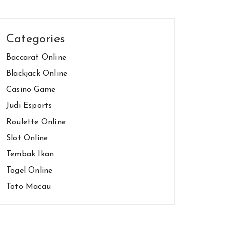
Categories
Baccarat Online
Blackjack Online
Casino Game
Judi Esports
Roulette Online
Slot Online
Tembak Ikan
Togel Online
Toto Macau