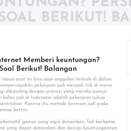
UNTUNGAN? PERSI
OAL BERIKUT! B
Internet Memberi keuntungan?
Soal Berikut! Balangan
 maya saat ini bisa saja unggulan terbaik di dalam
empercayakan pekerjaan judi menjadi trik di mana
gi dibanding dengan provesi yang mereka punya.
ui kalau judi di Indonesia adalah pekerjaan cukup
erintahan. Karena itu, metode bermain judi pada
 semua bettor.
lternatif games yang ingin dimainkan. Tak berbatas
ine yang dapat dimainkan dan dicicipi keuntungannya.