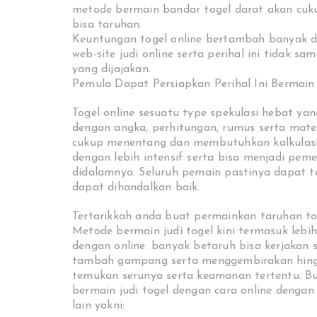
metode bermain bandar togel darat akan cuk
bisa taruhan.
Keuntungan togel online bertambah banyak di
web-site judi online serta perihal ini tidak 
yang dijajakan.
Pemula Dapat Persiapkan Perihal Ini Bermain 
Togel online sesuatu type spekulasi hebat yan
dengan angka, perhitungan, rumus serta mate
cukup menentang dan membutuhkan kalkulasi 
dengan lebih intensif serta bisa menjadi pe
didalamnya. Seluruh pemain pastinya dapat t
dapat dihandalkan baik.
Tertarikkah anda buat permainkan taruhan to
Metode bermain judi togel kini termasuk lebi
dengan online. banyak betaruh bisa kerjakan 
tambah gampang serta menggembirakan hingg
temukan serunya serta keamanan tertentu. Bu
bermain judi togel dengan cara online denga
lain yakni: