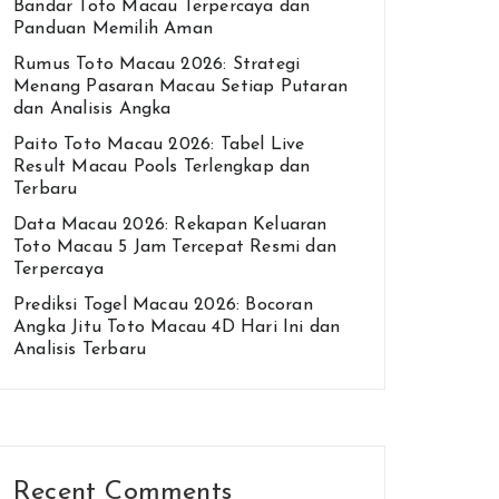
Bandar Toto Macau Terpercaya dan
Panduan Memilih Aman
Rumus Toto Macau 2026: Strategi
Menang Pasaran Macau Setiap Putaran
dan Analisis Angka
Paito Toto Macau 2026: Tabel Live
Result Macau Pools Terlengkap dan
Terbaru
Data Macau 2026: Rekapan Keluaran
Toto Macau 5 Jam Tercepat Resmi dan
Terpercaya
Prediksi Togel Macau 2026: Bocoran
Angka Jitu Toto Macau 4D Hari Ini dan
Analisis Terbaru
Recent Comments