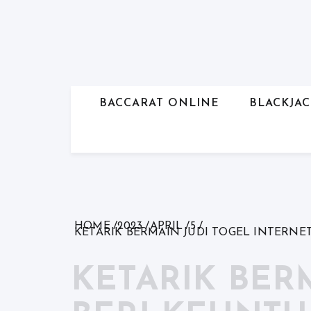
Skip
to
content
BACCARAT ONLINE
BLACKJA
HOME
2023
APRIL
5
KETARIK BERMAIN JUDI TOGEL INTERN
KETARIK BER