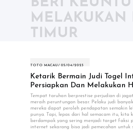
BERI KEUNTU
MELAKUKAN H
TIMUR
TOTO MACAU
05/04/2023
Ketarik Bermain Judi Togel In
Persiapkan Dan Melakukan Ha
Tempat taruhan berprestise perjudian di jagat
meraih peruntungan besar. Pelaku judi banyak
mereka dapat peroleh pendapatan semakin leb
punya. Tapi, lepas dari hal semacam itu, kita k
berdampak yang sering menjadi target faksi 
internet sekarang bisa jadi pemecahan untuk s