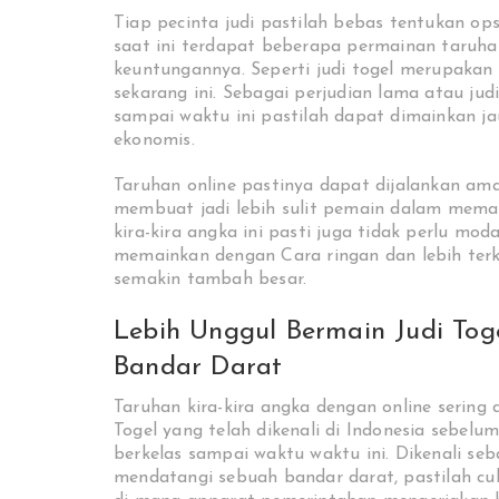
Tiap pecinta judi pastilah bebas tentukan op
saat ini terdapat beberapa permainan taruhan
keuntungannya. Seperti judi togel merupakan 
sekarang ini. Sebagai perjudian lama atau judi
sampai waktu ini pastilah dapat dimainkan ja
ekonomis.
Taruhan online pastinya dapat dijalankan am
membuat jadi lebih sulit pemain dalam mema
kira-kira angka ini pasti juga tidak perlu mo
memainkan dengan Cara ringan dan lebih terk
semakin tambah besar.
Lebih Unggul Bermain Judi Tog
Bandar Darat
Taruhan kira-kira angka dengan online sering
Togel yang telah dikenali di Indonesia sebelu
berkelas sampai waktu waktu ini. Dikenali se
mendatangi sebuah bandar darat, pastilah cuk