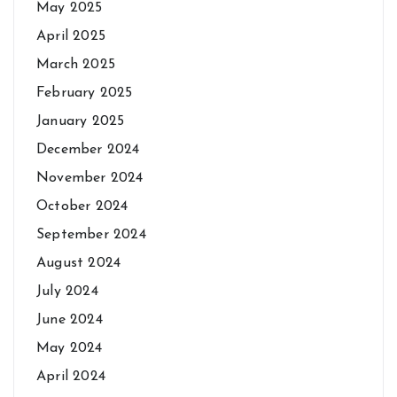
May 2025
April 2025
March 2025
February 2025
January 2025
December 2024
November 2024
October 2024
September 2024
August 2024
July 2024
June 2024
May 2024
April 2024