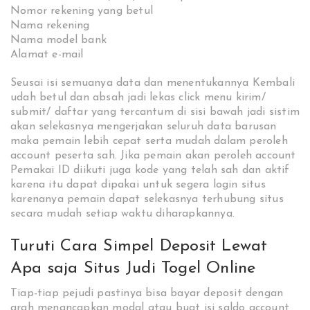
Nomor rekening yang betul
Nama rekening
Nama model bank
Alamat e-mail
Seusai isi semuanya data dan menentukannya Kembali
udah betul dan absah jadi lekas click menu kirim/
submit/ daftar yang tercantum di sisi bawah jadi sistim
akan selekasnya mengerjakan seluruh data barusan
maka pemain lebih cepat serta mudah dalam peroleh
account peserta sah. Jika pemain akan peroleh account
Pemakai ID diikuti juga kode yang telah sah dan aktif
karena itu dapat dipakai untuk segera login situs
karenanya pemain dapat selekasnya terhubung situs
secara mudah setiap waktu diharapkannya.
Turuti Cara Simpel Deposit Lewat
Apa saja Situs Judi Togel Online
Tiap-tiap pejudi pastinya bisa bayar deposit dengan
arah menancapkan modal atau buat isi saldo account