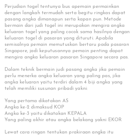
Perjudian togel tentunya bus apemain permainkan
dengan langkah termudah serta begitu ringkas dapat
pasang angka dimanapun serta kapan pun. Metode
bermain dari judi togel ini merupakan mengira angka
keluaran togel yang paling cocok sama hasilnya dengan
keluaran togel di pasaran yang dituruti. Apabila
semisalnya pemain memutuskan bertaru pada pasaran
Singapore, jadi keputusannya pemain penting dapat
mengira angka keluaran pasaran Singapore secara pas.
Dalam teknik bermain judi pasang angka jika pemain
perlu menerka angka keluaran yang paling pas, jika
angka keluaran yaitu terdiri dalam 4 biji angka yang
telah memiliki susunan pribadi yakni:
Yang pertama dikatakan AS
Angka ke-2 dimaksud KOP
Angka ke-3 yaitu dikatakan KEPALA
Yang paling akhir atau angka belakang yakni EKOR
Lewat cara ringan tentukan prakiraan angka itu