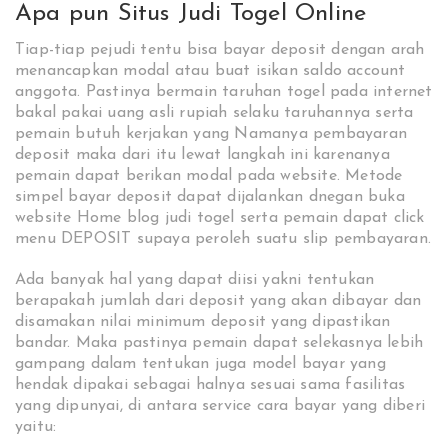
Apa pun Situs Judi Togel Online
Tiap-tiap pejudi tentu bisa bayar deposit dengan arah
menancapkan modal atau buat isikan saldo account
anggota. Pastinya bermain taruhan togel pada internet
bakal pakai uang asli rupiah selaku taruhannya serta
pemain butuh kerjakan yang Namanya pembayaran
deposit maka dari itu lewat langkah ini karenanya
pemain dapat berikan modal pada website. Metode
simpel bayar deposit dapat dijalankan dnegan buka
website Home blog judi togel serta pemain dapat click
menu DEPOSIT supaya peroleh suatu slip pembayaran.
Ada banyak hal yang dapat diisi yakni tentukan
berapakah jumlah dari deposit yang akan dibayar dan
disamakan nilai minimum deposit yang dipastikan
bandar. Maka pastinya pemain dapat selekasnya lebih
gampang dalam tentukan juga model bayar yang
hendak dipakai sebagai halnya sesuai sama fasilitas
yang dipunyai, di antara service cara bayar yang diberi
yaitu: