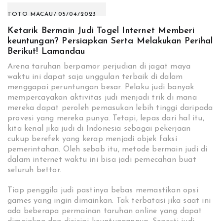
TOTO MACAU
05/04/2023
Ketarik Bermain Judi Togel Internet Memberi
keuntungan? Persiapkan Serta Melakukan Perihal
Berikut! Lamandau
Arena taruhan berpamor perjudian di jagat maya
waktu ini dapat saja unggulan terbaik di dalam
menggapai peruntungan besar. Pelaku judi banyak
mempercayakan aktivitas judi menjadi trik di mana
mereka dapat peroleh pemasukan lebih tinggi daripada
provesi yang mereka punya. Tetapi, lepas dari hal itu,
kita kenal jika judi di Indonesia sebagai pekerjaan
cukup berefek yang kerap menjadi objek faksi
pemerintahan. Oleh sebab itu, metode bermain judi di
dalam internet waktu ini bisa jadi pemecahan buat
seluruh bettor.
Tiap penggila judi pastinya bebas memastikan opsi
games yang ingin dimainkan. Tak terbatasi jika saat ini
ada beberapa permainan taruhan online yang dapat