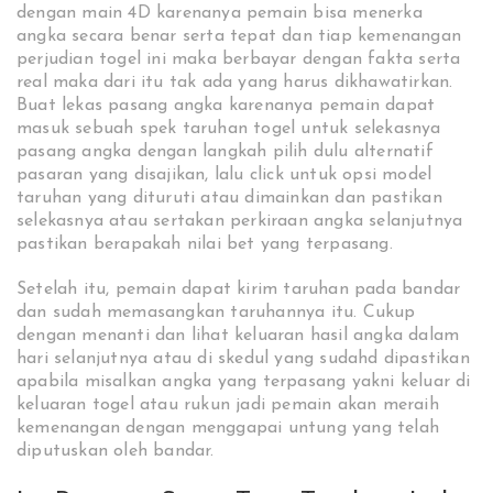
dengan main 4D karenanya pemain bisa menerka
angka secara benar serta tepat dan tiap kemenangan
perjudian togel ini maka berbayar dengan fakta serta
real maka dari itu tak ada yang harus dikhawatirkan.
Buat lekas pasang angka karenanya pemain dapat
masuk sebuah spek taruhan togel untuk selekasnya
pasang angka dengan langkah pilih dulu alternatif
pasaran yang disajikan, lalu click untuk opsi model
taruhan yang dituruti atau dimainkan dan pastikan
selekasnya atau sertakan perkiraan angka selanjutnya
pastikan berapakah nilai bet yang terpasang.
Setelah itu, pemain dapat kirim taruhan pada bandar
dan sudah memasangkan taruhannya itu. Cukup
dengan menanti dan lihat keluaran hasil angka dalam
hari selanjutnya atau di skedul yang sudahd dipastikan
apabila misalkan angka yang terpasang yakni keluar di
keluaran togel atau rukun jadi pemain akan meraih
kemenangan dengan menggapai untung yang telah
diputuskan oleh bandar.