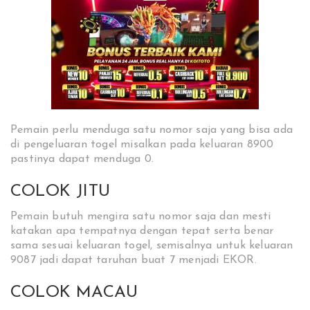
Pemain perlu menduga satu nomor saja yang bisa ada
di pengeluaran togel misalkan pada keluaran 8900
pastinya dapat menduga 0.
COLOK JITU
Pemain butuh mengira satu nomor saja dan mesti
katakan apa tempatnya dengan tepat serta benar
sama sesuai keluaran togel, semisalnya untuk keluaran
9087 jadi dapat taruhan buat 7 menjadi EKOR.
COLOK MACAU