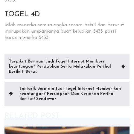
8765.
TOGEL 4D
Ialah menerka semua angka secara betul dan berurut
merupakan umpamanya buat keluaran 5433 pasti
harus menerka 5433.
Post
Terpikat Bermain Judi Togel Internet Memberi
keuntungan? Persiapkan Serta Melakukan Perihal
navigation
Berikut! Berau
Tertarik Bermain Judi Togel Internet Memberikan
keuntungan? Persiapkan Dan Kerjakan Perihal
Berikut! Sendawar
RELATED POST