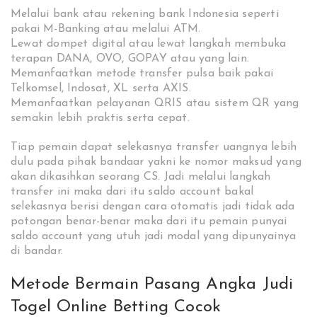
Melalui bank atau rekening bank Indonesia seperti
pakai M-Banking atau melalui ATM.
Lewat dompet digital atau lewat langkah membuka
terapan DANA, OVO, GOPAY atau yang lain.
Memanfaatkan metode transfer pulsa baik pakai
Telkomsel, Indosat, XL serta AXIS.
Memanfaatkan pelayanan QRIS atau sistem QR yang
semakin lebih praktis serta cepat.
Tiap pemain dapat selekasnya transfer uangnya lebih
dulu pada pihak bandaar yakni ke nomor maksud yang
akan dikasihkan seorang CS. Jadi melalui langkah
transfer ini maka dari itu saldo account bakal
selekasnya berisi dengan cara otomatis jadi tidak ada
potongan benar-benar maka dari itu pemain punyai
saldo account yang utuh jadi modal yang dipunyainya
di bandar.
Metode Bermain Pasang Angka Judi
Togel Online Betting Cocok