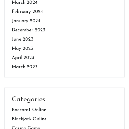
March 2024
February 2024
January 2024
December 2023
June 2023
May 2023
April 2023
March 2023
Categories
Baccarat Online
Blackjack Online
Casino Game