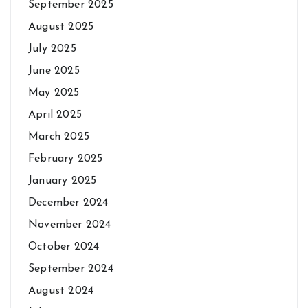
September 2025
August 2025
July 2025
June 2025
May 2025
April 2025
March 2025
February 2025
January 2025
December 2024
November 2024
October 2024
September 2024
August 2024