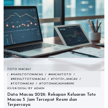
TOTO MACAU
#HASILTOTOMACAU
/
#MACAUTOTO
/
#RESULTTOTOMACAU
/
#TOTO\_MACAU
/
#TOTOMACAU
/
#TOTOMACAUHARIINI
03/08/2026
BY
ADMIN
Data Macau 2026: Rekapan Keluaran Toto
Macau 5 Jam Tercepat Resmi dan
Terpercaya