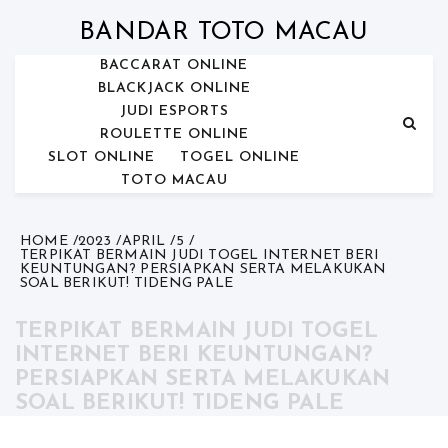
Skip
to
BANDAR TOTO MACAU
content
BACCARAT ONLINE
BLACKJACK ONLINE
JUDI ESPORTS
ROULETTE ONLINE
SLOT ONLINE
TOGEL ONLINE
TOTO MACAU
HOME
2023
APRIL
5
TERPIKAT BERMAIN JUDI TOGEL INTERNET BERI
KEUNTUNGAN? PERSIAPKAN SERTA MELAKUKAN
SOAL BERIKUT! TIDENG PALE
TERPIKAT BERMAIN JUDI TOGEL
INTERNET BERI KEUNTUNGAN?
PERSIAPKAN SERTA MELAKUKAN
SOAL BERIKUT! TIDENG PALE