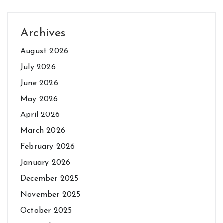
Archives
August 2026
July 2026
June 2026
May 2026
April 2026
March 2026
February 2026
January 2026
December 2025
November 2025
October 2025