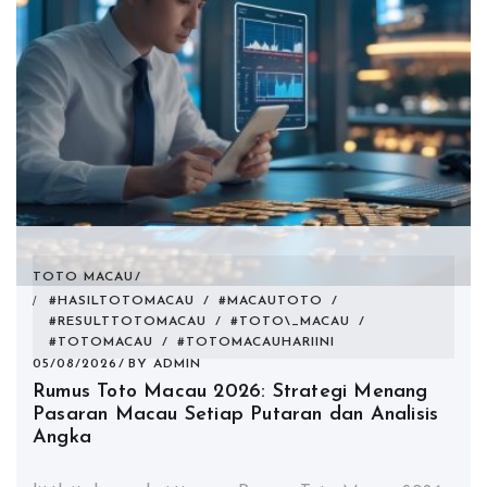
TOTO MACAU
#HASILTOTOMACAU
/
#MACAUTOTO
/
#RESULTTOTOMACAU
/
#TOTO\_MACAU
/
#TOTOMACAU
/
#TOTOMACAUHARIINI
05/08/2026
BY
ADMIN
Rumus Toto Macau 2026: Strategi Menang
Pasaran Macau Setiap Putaran dan Analisis
Angka