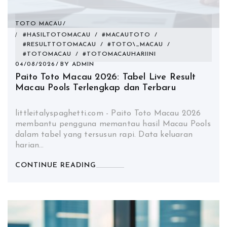
TOTO MACAU
#HASILTOTOMACAU
/
#MACAUTOTO
/
#RESULTTOTOMACAU
/
#TOTO\_MACAU
/
#TOTOMACAU
/
#TOTOMACAUHARIINI
04/08/2026
BY
ADMIN
Paito Toto Macau 2026: Tabel Live Result
Macau Pools Terlengkap dan Terbaru
littleitalyspaghetti.com - Paito Toto Macau 2026
membantu pengguna memantau hasil Macau Pools
dalam tabel yang tersusun rapi. Data keluaran
harian…
CONTINUE READING