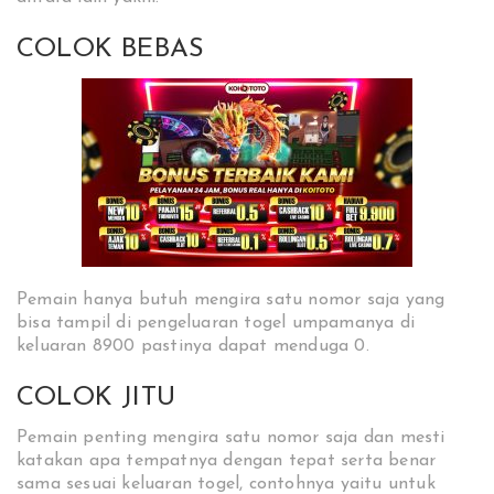
COLOK BEBAS
Pemain hanya butuh mengira satu nomor saja yang
bisa tampil di pengeluaran togel umpamanya di
keluaran 8900 pastinya dapat menduga 0.
COLOK JITU
Pemain penting mengira satu nomor saja dan mesti
katakan apa tempatnya dengan tepat serta benar
sama sesuai keluaran togel, contohnya yaitu untuk