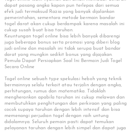
dapat pasang angka kapan pun terlepas dari semua
efek judi termaksud Razia yang banyak dijalankan
pemerintahan, sementara metode bermain bandar
togel darat akan cukup berdampak karena masalah ini
cukup susah buat bisa taruhan.
Keuntungan togel online bisa lebih banyak dibarengi
juga beberapa bonus serta promosi yang diberi blog
judi online dan masalah ini tidak serupa buat bandar
darat yang mungkin sedikit bonus yang dijajakan.
Pemula Dapat Persiapkan Soal Ini Bermain Judi Togel
Secara Online
Togel online sebuah type spekulasi heboh yang teknik
bermainnya selalu terkait atau terjalin dengan angka,
perhitungan, rumus dan matematika. Tidaklah
mengherankan apabila taruhan ini cukup melawan dan
membutuhkan penghitungan dan perkiraan yang paling
cocok supaya taruhan dengan lebih intensif dan bisa
memenangi perjudian togel dengan raih untung
didalamnya. Seluruh pemain pasti dapat temukan
pelayanan taruhan dengan lebih simpel dan dapat juga