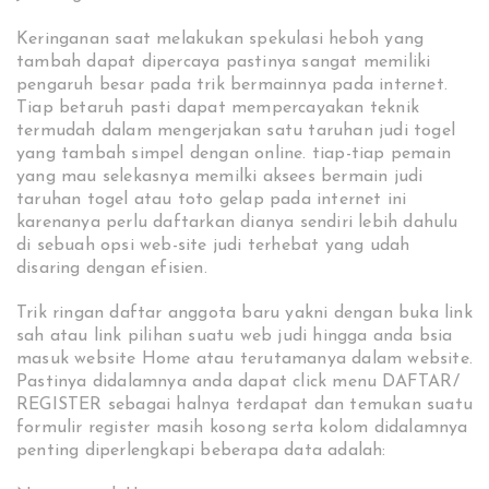
Keringanan saat melakukan spekulasi heboh yang
tambah dapat dipercaya pastinya sangat memiliki
pengaruh besar pada trik bermainnya pada internet.
Tiap betaruh pasti dapat mempercayakan teknik
termudah dalam mengerjakan satu taruhan judi togel
yang tambah simpel dengan online. tiap-tiap pemain
yang mau selekasnya memilki aksees bermain judi
taruhan togel atau toto gelap pada internet ini
karenanya perlu daftarkan dianya sendiri lebih dahulu
di sebuah opsi web-site judi terhebat yang udah
disaring dengan efisien.
Trik ringan daftar anggota baru yakni dengan buka link
sah atau link pilihan suatu web judi hingga anda bsia
masuk website Home atau terutamanya dalam website.
Pastinya didalamnya anda dapat click menu DAFTAR/
REGISTER sebagai halnya terdapat dan temukan suatu
formulir register masih kosong serta kolom didalamnya
penting diperlengkapi beberapa data adalah: