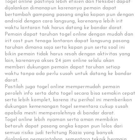
Togel online pastinya lebih efisien dan fleksibel dapat
dijalankan dimanapun karenanya pemain dapat
bertambah gampang pasang angka kapan pun dengan
android dengan cara langsung, karenanya lebih irit
waktu lantaran tak harus datang ke bandar darat.
Pemain dapat taruhan togel online dengan mudah dan
irit cost pun tenaga lantaran dapat langsung pasang
taruhan dimana saja serta kapan pun serta soal ini
bikin pemain tidak harus resah dengan aktivitas yang
lain, karenanya akses 24 jam online selalu akan
memberi dukungan pemain dapat taruhan setiap
waktu tanpa ada perlu susah untuk datang ke bandar
darat.
Pastilah juga togel online mempermudah pemain
peroleh info serta data togel secara bisa semakin cepat
serta lebih komplet, karena itu perihal ini memberikan
dukungan kemenangan togel sementara cukup susah
apabila mesti memperolehnya di bandar darat.
Togel online lebih nyaman serta aman membikin
betaruh dapat pasang angka kapan pun lolos dari
semua risiko judi terhitung Razia yang banyak
dijalankan pemerintahan, sementara teknik bermain