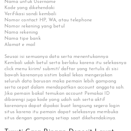
Nama untuk Username
Kode yang dikehendaki
Verifikasi sandi kembali
Nomor contact HP, WA, atau telephone
Nomor rekening yang betul
Nama rekening
Nama tipe bank
Alamat e mail
Seusai isi semuanya data serta menentukannya
Kembali udah betul serta berlaku karena itu selekasnya
click menu kirim/ submit/ daftar yang tertulis di sisi
bawah karenanya sistim bakal lekas mengerjakan
seluruh data barusan maka pemain lebih gampang
serta cepat dalam mendapatkan account anggota sah.
Jika pemain bakal temukan account Pemakai ID
dibarengi juga kode yang udah sah serta aktif
karenanya dapat dipakai buat langsung segera login
situs karena itu pemain dapat selekasnya membuka
situs dengan gampang setiap saat dikehendakinya.