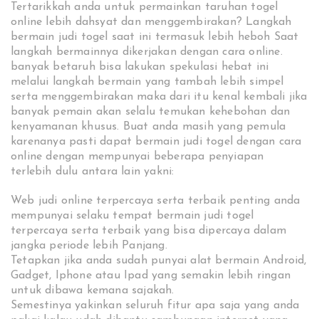
Tertarikkah anda untuk permainkan taruhan togel
online lebih dahsyat dan menggembirakan? Langkah
bermain judi togel saat ini termasuk lebih heboh Saat
langkah bermainnya dikerjakan dengan cara online.
banyak betaruh bisa lakukan spekulasi hebat ini
melalui langkah bermain yang tambah lebih simpel
serta menggembirakan maka dari itu kenal kembali jika
banyak pemain akan selalu temukan kehebohan dan
kenyamanan khusus. Buat anda masih yang pemula
karenanya pasti dapat bermain judi togel dengan cara
online dengan mempunyai beberapa penyiapan
terlebih dulu antara lain yakni:
Web judi online terpercaya serta terbaik penting anda
mempunyai selaku tempat bermain judi togel
terpercaya serta terbaik yang bisa dipercaya dalam
jangka periode lebih Panjang.
Tetapkan jika anda sudah punyai alat bermain Android,
Gadget, Iphone atau Ipad yang semakin lebih ringan
untuk dibawa kemana sajakah.
Semestinya yakinkan seluruh fitur apa saja yang anda