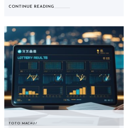
CONTINUE READING
TOTO MACAU