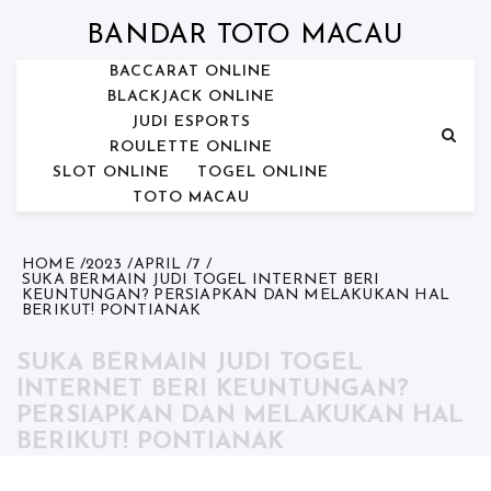
Skip
to
BANDAR TOTO MACAU
content
BACCARAT ONLINE
BLACKJACK ONLINE
JUDI ESPORTS
ROULETTE ONLINE
SLOT ONLINE
TOGEL ONLINE
TOTO MACAU
HOME
2023
APRIL
7
SUKA BERMAIN JUDI TOGEL INTERNET BERI
KEUNTUNGAN? PERSIAPKAN DAN MELAKUKAN HAL
BERIKUT! PONTIANAK
SUKA BERMAIN JUDI TOGEL
INTERNET BERI KEUNTUNGAN?
PERSIAPKAN DAN MELAKUKAN HAL
BERIKUT! PONTIANAK