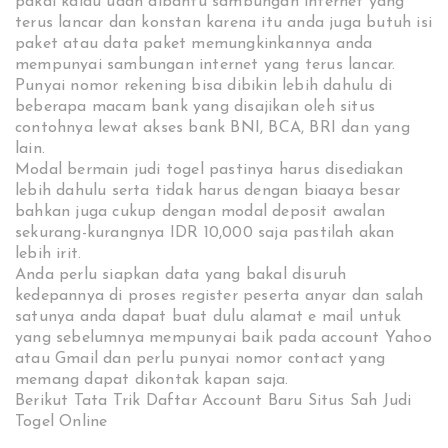
pakai kalau udah dibantu sambungan internet yang
terus lancar dan konstan karena itu anda juga butuh isi
paket atau data paket memungkinkannya anda
mempunyai sambungan internet yang terus lancar.
Punyai nomor rekening bisa dibikin lebih dahulu di
beberapa macam bank yang disajikan oleh situs
contohnya lewat akses bank BNI, BCA, BRI dan yang
lain.
Modal bermain judi togel pastinya harus disediakan
lebih dahulu serta tidak harus dengan biaaya besar
bahkan juga cukup dengan modal deposit awalan
sekurang-kurangnya IDR 10,000 saja pastilah akan
lebih irit.
Anda perlu siapkan data yang bakal disuruh
kedepannya di proses register peserta anyar dan salah
satunya anda dapat buat dulu alamat e mail untuk
yang sebelumnya mempunyai baik pada account Yahoo
atau Gmail dan perlu punyai nomor contact yang
memang dapat dikontak kapan saja.
Berikut Tata Trik Daftar Account Baru Situs Sah Judi
Togel Online