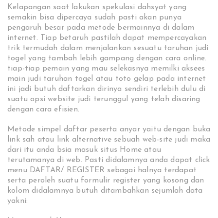
Kelapangan saat lakukan spekulasi dahsyat yang
semakin bisa dipercaya sudah pasti akan punya
pengaruh besar pada metode bermainnya di dalam
internet. Tiap betaruh pastilah dapat mempercayakan
trik termudah dalam menjalankan sesuatu taruhan judi
togel yang tambah lebih gampang dengan cara online.
tiap-tiap pemain yang mau selekasnya memilki aksees
main judi taruhan togel atau toto gelap pada internet
ini jadi butuh daftarkan dirinya sendiri terlebih dulu di
suatu opsi website judi terunggul yang telah disaring
dengan cara efisien.
Metode simpel daftar peserta anyar yaitu dengan buka
link sah atau link alternative sebuah web-site judi maka
dari itu anda bsia masuk situs Home atau
terutamanya di web. Pasti didalamnya anda dapat click
menu DAFTAR/ REGISTER sebagai halnya terdapat
serta peroleh suatu formulir register yang kosong dan
kolom didalamnya butuh ditambahkan sejumlah data
yakni: