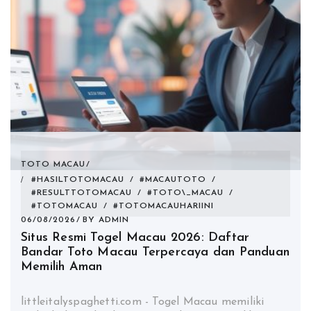
TOTO MACAU
#HASILTOTOMACAU
/
#MACAUTOTO
/
#RESULTTOTOMACAU
/
#TOTO\_MACAU
/
#TOTOMACAU
/
#TOTOMACAUHARIINI
06/08/2026
BY
ADMIN
Situs Resmi Togel Macau 2026: Daftar
Bandar Toto Macau Terpercaya dan Panduan
Memilih Aman
littleitalyspaghetti.com - Togel Macau memiliki