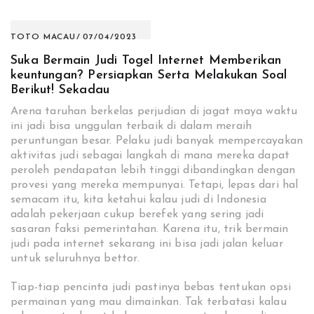
TOTO MACAU
07/04/2023
Suka Bermain Judi Togel Internet Memberikan
keuntungan? Persiapkan Serta Melakukan Soal
Berikut! Sekadau
Arena taruhan berkelas perjudian di jagat maya waktu
ini jadi bisa unggulan terbaik di dalam meraih
peruntungan besar. Pelaku judi banyak mempercayakan
aktivitas judi sebagai langkah di mana mereka dapat
peroleh pendapatan lebih tinggi dibandingkan dengan
provesi yang mereka mempunyai. Tetapi, lepas dari hal
semacam itu, kita ketahui kalau judi di Indonesia
adalah pekerjaan cukup berefek yang sering jadi
sasaran faksi pemerintahan. Karena itu, trik bermain
judi pada internet sekarang ini bisa jadi jalan keluar
untuk seluruhnya bettor.
Tiap-tiap pencinta judi pastinya bebas tentukan opsi
permainan yang mau dimainkan. Tak terbatasi kalau