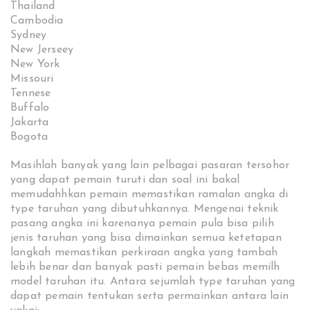
Thailand
Cambodia
Sydney
New Jerseey
New York
Missouri
Tennese
Buffalo
Jakarta
Bogota
Masihlah banyak yang lain pelbagai pasaran tersohor
yang dapat pemain turuti dan soal ini bakal
memudahhkan pemain memastikan ramalan angka di
type taruhan yang dibutuhkannya. Mengenai teknik
pasang angka ini karenanya pemain pula bisa pilih
jenis taruhan yang bisa dimainkan semua ketetapan
langkah memastikan perkiraan angka yang tambah
lebih benar dan banyak pasti pemain bebas memilh
model taruhan itu. Antara sejumlah type taruhan yang
dapat pemain tentukan serta permainkan antara lain