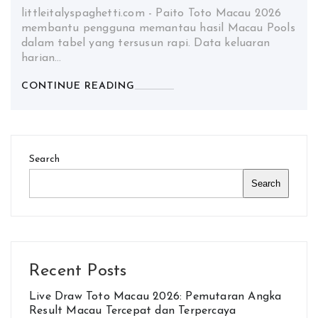
littleitalyspaghetti.com - Paito Toto Macau 2026
membantu pengguna memantau hasil Macau Pools
dalam tabel yang tersusun rapi. Data keluaran
harian…
CONTINUE READING
Search
Search
Recent Posts
Live Draw Toto Macau 2026: Pemutaran Angka
Result Macau Tercepat dan Terpercaya