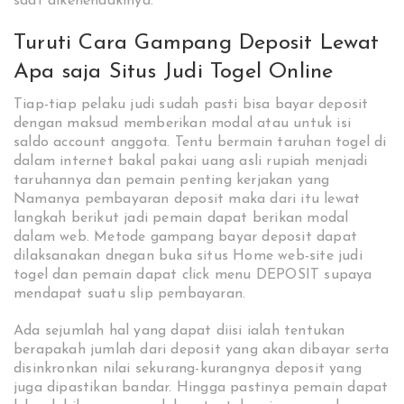
saat dikehendakinya.
Turuti Cara Gampang Deposit Lewat
Apa saja Situs Judi Togel Online
Tiap-tiap pelaku judi sudah pasti bisa bayar deposit
dengan maksud memberikan modal atau untuk isi
saldo account anggota. Tentu bermain taruhan togel di
dalam internet bakal pakai uang asli rupiah menjadi
taruhannya dan pemain penting kerjakan yang
Namanya pembayaran deposit maka dari itu lewat
langkah berikut jadi pemain dapat berikan modal
dalam web. Metode gampang bayar deposit dapat
dilaksanakan dnegan buka situs Home web-site judi
togel dan pemain dapat click menu DEPOSIT supaya
mendapat suatu slip pembayaran.
Ada sejumlah hal yang dapat diisi ialah tentukan
berapakah jumlah dari deposit yang akan dibayar serta
disinkronkan nilai sekurang-kurangnya deposit yang
juga dipastikan bandar. Hingga pastinya pemain dapat