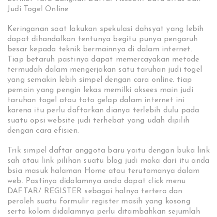
Judi Togel Online
Keringanan saat lakukan spekulasi dahsyat yang lebih
dapat dihandalkan tentunya begitu punya pengaruh
besar kepada teknik bermainnya di dalam internet.
Tiap betaruh pastinya dapat memercayakan metode
termudah dalam mengerjakan satu taruhan judi togel
yang semakin lebih simpel dengan cara online. tiap
pemain yang pengin lekas memilki aksees main judi
taruhan togel atau toto gelap dalam internet ini
karena itu perlu daftarkan dianya terlebih dulu pada
suatu opsi website judi terhebat yang udah dipilih
dengan cara efisien.
Trik simpel daftar anggota baru yaitu dengan buka link
sah atau link pilihan suatu blog judi maka dari itu anda
bsia masuk halaman Home atau terutamanya dalam
web. Pastinya didalamnya anda dapat click menu
DAFTAR/ REGISTER sebagai halnya tertera dan
peroleh suatu formulir register masih yang kosong
serta kolom didalamnya perlu ditambahkan sejumlah