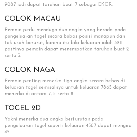
9087 jadi dapat taruhan buat 7 sebagai EKOR.
COLOK MACAU
Pemain perlu menduga dua angka yang berada pada
pengeluaran togel secara bebas posisi manapun dan
tak usah berurut, karena itu bila keluaran ialah 3211
pastinya pemain dapat menempatkan taruhan buat 2
serta 3.
COLOK NAGA
Pemain penting menerka tiga angka secara bebas di
keluaran togel semisalnya untuk keluaran 7865 dapat
menerka di antara 7, 5 serta 8.
TOGEL 2D
Yakni menerka dua angka berturutan pada
pengeluaran togel seperti keluaran 4567 dapat mengira
45.