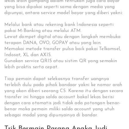
lekas lebih gampang dalam tentukan juga cara bayar
yang bisa dipakai seperti sama dengan media yang
dipunyai, antara service model bayar yang diberi yakni:
Melalui bank atau rekening bank Indonesia seperti
pakai M-Banking atau melalui ATM.
Lewat dompet digital atau dengan langkah membuka
terapan DANA, OVO, GOPAY atau yang lain.
Memakai metode transfer pulsa baik pakai Telkomsel,
Indosat, XL dan AXIS.
Gunakan service QRIS atau sistim QR yang semakin
lebih praktis serta cepat.
Tiap pemain dapat selekasnya transfer uangnya
terlebih dulu pada pihak bandaar yakni ke nomor arah
yang akan diberi seorang CS. Karena itu dengan secara
transfer ini hingga saldo account bakal lekas berisi
dengan cara otomatis jadi tidak ada potongan benar-
benar maka pemain miliki saldo account yang utuh
sebagai modal yang dipunyainya di bandar.
Trik Bermain Pasang Angka Judi