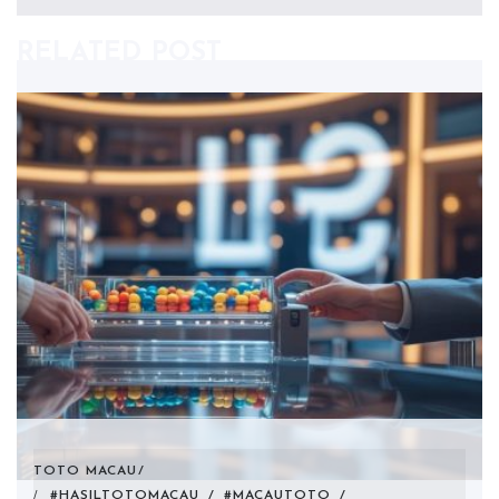
RELATED POST
TOTO MACAU
#HASILTOTOMACAU
/
#MACAUTOTO
/