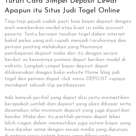
Turuti Cara Simpel Deposit Lewat
Apapun itu Situs Judi Togel Online
Tiap-tiap pejudi sudah pasti bisa bayar deposit dengan
arah memberikan modal atau buat isi saldo account
peserta. Tentu bermain taruhan togel dalam internet
bakal pakai uang asli rupiah menjadi taruhannya dan
pemain penting melakukan yang Namanya
pembayaran deposit maka dari itu dengan secara
berikut ini karenanya pemain dapat berikan modal di
website. Langkah simpel bayar deposit dapat
dilaksanakan dnegan buka website Home blog judi
togel dan pemain dapat click menu DEPOSIT supaya
mendapat sebuah slip pembayaran.
Ada banyak perihal yang dapat diisi yaitu memastikan
berapakah jumlah dari deposit yang akan dibayar serta
disamakan nilai minimum deposit yang juga dipastikan
bandar. Maka dari itu pastilah pemain dapat lekas
lebih ringan dalam memastikan juga sistem bayar yang
bisa dipakai sama dengan sesuai media yang dipunyai,