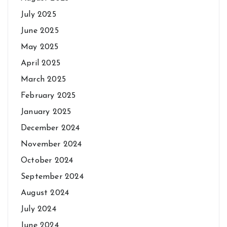
July 2025
June 2025
May 2025
April 2025
March 2025
February 2025
January 2025
December 2024
November 2024
October 2024
September 2024
August 2024
July 2024
June 2024