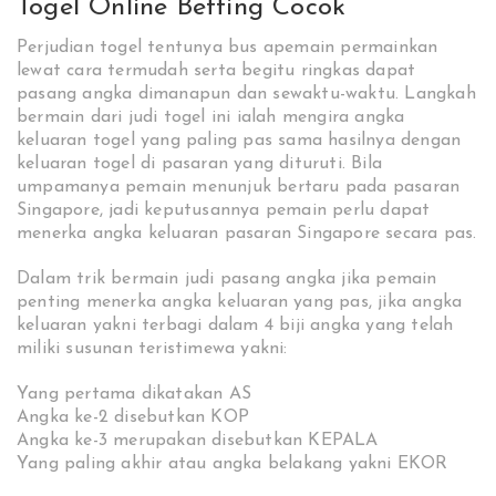
Togel Online Betting Cocok
Perjudian togel tentunya bus apemain permainkan
lewat cara termudah serta begitu ringkas dapat
pasang angka dimanapun dan sewaktu-waktu. Langkah
bermain dari judi togel ini ialah mengira angka
keluaran togel yang paling pas sama hasilnya dengan
keluaran togel di pasaran yang dituruti. Bila
umpamanya pemain menunjuk bertaru pada pasaran
Singapore, jadi keputusannya pemain perlu dapat
menerka angka keluaran pasaran Singapore secara pas.
Dalam trik bermain judi pasang angka jika pemain
penting menerka angka keluaran yang pas, jika angka
keluaran yakni terbagi dalam 4 biji angka yang telah
miliki susunan teristimewa yakni:
Yang pertama dikatakan AS
Angka ke-2 disebutkan KOP
Angka ke-3 merupakan disebutkan KEPALA
Yang paling akhir atau angka belakang yakni EKOR