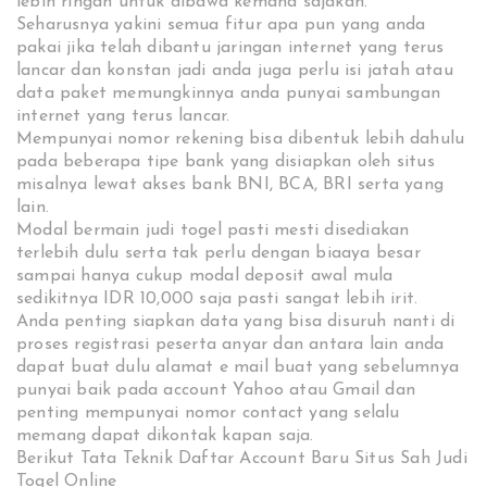
lebih ringan untuk dibawa kemana sajakah.
Seharusnya yakini semua fitur apa pun yang anda
pakai jika telah dibantu jaringan internet yang terus
lancar dan konstan jadi anda juga perlu isi jatah atau
data paket memungkinnya anda punyai sambungan
internet yang terus lancar.
Mempunyai nomor rekening bisa dibentuk lebih dahulu
pada beberapa tipe bank yang disiapkan oleh situs
misalnya lewat akses bank BNI, BCA, BRI serta yang
lain.
Modal bermain judi togel pasti mesti disediakan
terlebih dulu serta tak perlu dengan biaaya besar
sampai hanya cukup modal deposit awal mula
sedikitnya IDR 10,000 saja pasti sangat lebih irit.
Anda penting siapkan data yang bisa disuruh nanti di
proses registrasi peserta anyar dan antara lain anda
dapat buat dulu alamat e mail buat yang sebelumnya
punyai baik pada account Yahoo atau Gmail dan
penting mempunyai nomor contact yang selalu
memang dapat dikontak kapan saja.
Berikut Tata Teknik Daftar Account Baru Situs Sah Judi
Togel Online