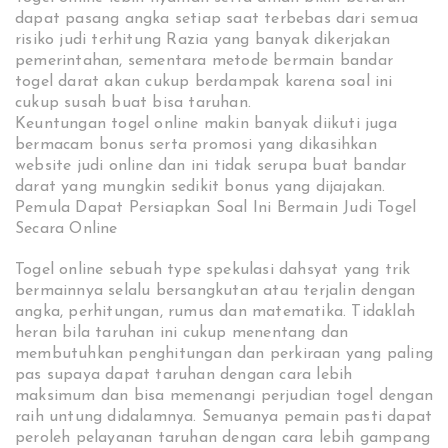
dapat pasang angka setiap saat terbebas dari semua
risiko judi terhitung Razia yang banyak dikerjakan
pemerintahan, sementara metode bermain bandar
togel darat akan cukup berdampak karena soal ini
cukup susah buat bisa taruhan.
Keuntungan togel online makin banyak diikuti juga
bermacam bonus serta promosi yang dikasihkan
website judi online dan ini tidak serupa buat bandar
darat yang mungkin sedikit bonus yang dijajakan.
Pemula Dapat Persiapkan Soal Ini Bermain Judi Togel
Secara Online
Togel online sebuah type spekulasi dahsyat yang trik
bermainnya selalu bersangkutan atau terjalin dengan
angka, perhitungan, rumus dan matematika. Tidaklah
heran bila taruhan ini cukup menentang dan
membutuhkan penghitungan dan perkiraan yang paling
pas supaya dapat taruhan dengan cara lebih
maksimum dan bisa memenangi perjudian togel dengan
raih untung didalamnya. Semuanya pemain pasti dapat
peroleh pelayanan taruhan dengan cara lebih gampang