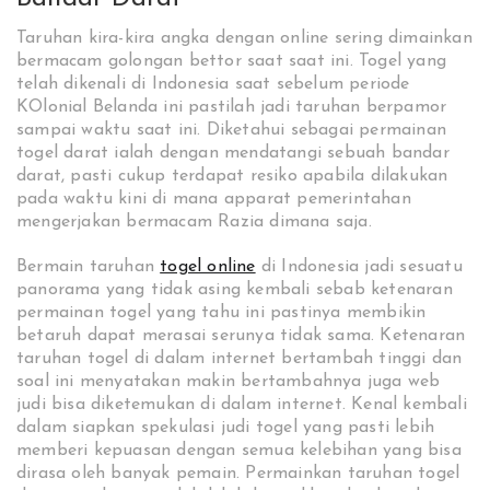
Taruhan kira-kira angka dengan online sering dimainkan
bermacam golongan bettor saat saat ini. Togel yang
telah dikenali di Indonesia saat sebelum periode
KOlonial Belanda ini pastilah jadi taruhan berpamor
sampai waktu saat ini. Diketahui sebagai permainan
togel darat ialah dengan mendatangi sebuah bandar
darat, pasti cukup terdapat resiko apabila dilakukan
pada waktu kini di mana apparat pemerintahan
mengerjakan bermacam Razia dimana saja.
Bermain taruhan
togel online
di Indonesia jadi sesuatu
panorama yang tidak asing kembali sebab ketenaran
permainan togel yang tahu ini pastinya membikin
betaruh dapat merasai serunya tidak sama. Ketenaran
taruhan togel di dalam internet bertambah tinggi dan
soal ini menyatakan makin bertambahnya juga web
judi bisa diketemukan di dalam internet. Kenal kembali
dalam siapkan spekulasi judi togel yang pasti lebih
memberi kepuasan dengan semua kelebihan yang bisa
dirasa oleh banyak pemain. Permainkan taruhan togel