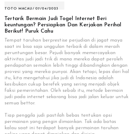
TOTO MACAU
07/04/2023
Tertarik Bermain Judi Togel Internet Beri
keuntungan? Persiapkan Dan Kerjakan Perihal
Berikut! Puruk Cahu
Tempat taruhan berprestise perjudian di jagat maya
saat ini bisa saja unggulan terbaik di dalam meraih
peruntungan besar. Pejudi banyak memercayakan
aktivitas judi jadi trik di mana mereka dapat peroleh
pendapatan semakin lebih tinggi dibandingkan dengan
provesi yang mereka punyai. Akan tetapi, lepas dari hal
itu, kita mengetahui jika judi di Indonesia adalah
kesibukan cukup berefek yang sering menjadi objek
faksi pemerintahan. Oleh sebab itu, metode bermain
judi pada internet sekarang bisa jadi jalan keluar untuk
semua bettor.
Tiap penggila judi pastilah bebas tentukan opsi
permainan yang pengin dimainkan. Tak ada batas
kalau saat ini terdapat banyak permainan taruhan