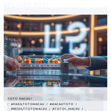
RELATED POST
TOTO MACAU
#HASILTOTOMACAU
/
#MACAUTOTO
/
#RESULTTOTOMACAU
/
#TOTO\_MACAU
/