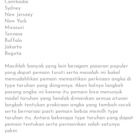
Cambodia
Sydney
New Jerseey
New York
Missouri
Tennese
Buffalo
Jakarta
Bogota
Masihlah banyak yang lain beragam pasaran populer
yang dapat pemain turuti serta masalah ini bakal
memudahhkan pemain memastikan perkiraan angka di
type taruhan yang diinginnya. Akan halnya langkah
pasang angka ini karena itu pemain bisa menunjuk
model taruhan yang hendak dimainkan semua aturan
langkah tentukan prakiraan angka yang tambah cocok
serta bervariasi pasti pemain bebas memilh type
taruhan itu. Antara beberapa type taruhan yang dapat
pemain tentukan serta permainkan salah satunya
yakni: