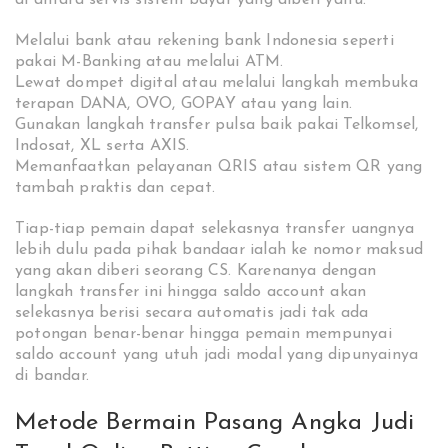
di antara servis sistem bayar yang diberi yaitu:
Melalui bank atau rekening bank Indonesia seperti
pakai M-Banking atau melalui ATM.
Lewat dompet digital atau melalui langkah membuka
terapan DANA, OVO, GOPAY atau yang lain.
Gunakan langkah transfer pulsa baik pakai Telkomsel,
Indosat, XL serta AXIS.
Memanfaatkan pelayanan QRIS atau sistem QR yang
tambah praktis dan cepat.
Tiap-tiap pemain dapat selekasnya transfer uangnya
lebih dulu pada pihak bandaar ialah ke nomor maksud
yang akan diberi seorang CS. Karenanya dengan
langkah transfer ini hingga saldo account akan
selekasnya berisi secara automatis jadi tak ada
potongan benar-benar hingga pemain mempunyai
saldo account yang utuh jadi modal yang dipunyainya
di bandar.
Metode Bermain Pasang Angka Judi