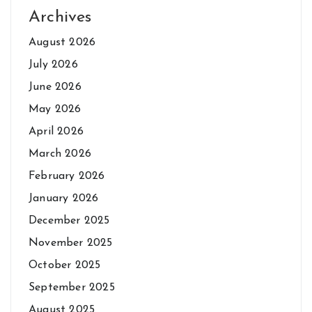
Archives
August 2026
July 2026
June 2026
May 2026
April 2026
March 2026
February 2026
January 2026
December 2025
November 2025
October 2025
September 2025
August 2025