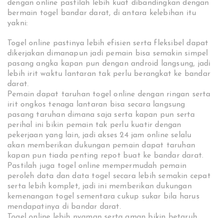
dengan online pastilah lebih kuat dibandingkan dengan
bermain togel bandar darat, di antara kelebihan itu
yakni:
Togel online pastinya lebih efisien serta fleksibel dapat
dikerjakan dimanapun jadi pemain bisa semakin simpel
pasang angka kapan pun dengan android langsung, jadi
lebih irit waktu lantaran tak perlu berangkat ke bandar
darat.
Pemain dapat taruhan togel online dengan ringan serta
irit ongkos tenaga lantaran bisa secara langsung
pasang taruhan dimana saja serta kapan pun serta
perihal ini bikin pemain tak perlu kuatir dengan
pekerjaan yang lain, jadi akses 24 jam online selalu
akan memberikan dukungan pemain dapat taruhan
kapan pun tiada penting repot buat ke bandar darat.
Pastilah juga togel online mempermudah pemain
peroleh data dan data togel secara lebih semakin cepat
serta lebih komplet, jadi ini memberikan dukungan
kemenangan togel sementara cukup sukar bila harus
mendapatinya di bandar darat.
Togel online lebih nyaman serta aman bikin betaruh