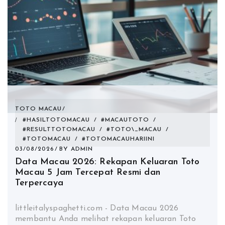
TOTO MACAU
#HASILTOTOMACAU
/
#MACAUTOTO
/
#RESULTTOTOMACAU
/
#TOTO\_MACAU
/
#TOTOMACAU
/
#TOTOMACAUHARIINI
03/08/2026
BY
ADMIN
Data Macau 2026: Rekapan Keluaran Toto
Macau 5 Jam Tercepat Resmi dan
Terpercaya
littleitalyspaghetti.com - Data Macau 2026
membantu Anda melihat rekapan keluaran Toto