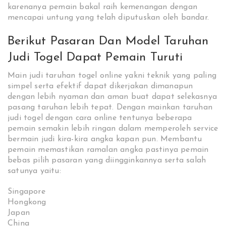
karenanya pemain bakal raih kemenangan dengan
mencapai untung yang telah diputuskan oleh bandar.
Berikut Pasaran Dan Model Taruhan
Judi Togel Dapat Pemain Turuti
Main judi taruhan togel online yakni teknik yang paling
simpel serta efektif dapat dikerjakan dimanapun
dengan lebih nyaman dan aman buat dapat selekasnya
pasang taruhan lebih tepat. Dengan mainkan taruhan
judi togel dengan cara online tentunya beberapa
pemain semakin lebih ringan dalam memperoleh service
bermain judi kira-kira angka kapan pun. Membantu
pemain memastikan ramalan angka pastinya pemain
bebas pilih pasaran yang diingginkannya serta salah
satunya yaitu:
Singapore
Hongkong
Japan
China