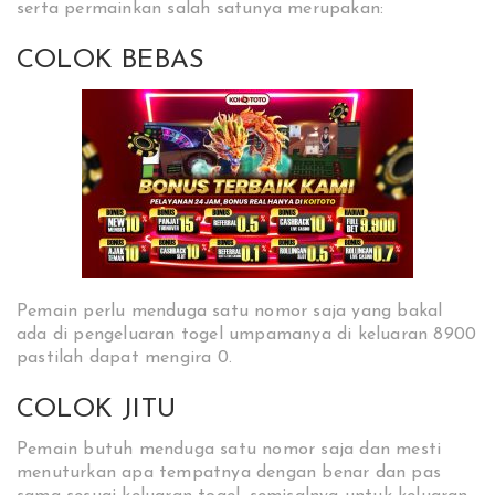
serta permainkan salah satunya merupakan:
COLOK BEBAS
Pemain perlu menduga satu nomor saja yang bakal
ada di pengeluaran togel umpamanya di keluaran 8900
pastilah dapat mengira 0.
COLOK JITU
Pemain butuh menduga satu nomor saja dan mesti
menuturkan apa tempatnya dengan benar dan pas