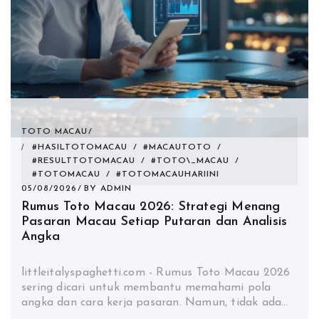
TOTO MACAU
#HASILTOTOMACAU
/
#MACAUTOTO
/
#RESULTTOTOMACAU
/
#TOTO\_MACAU
/
#TOTOMACAU
/
#TOTOMACAUHARIINI
05/08/2026
BY
ADMIN
Rumus Toto Macau 2026: Strategi Menang
Pasaran Macau Setiap Putaran dan Analisis
Angka
littleitalyspaghetti.com - Rumus Toto Macau 2026
sering dicari untuk membantu memahami pola
angka dan cara kerja pasaran. Namun, tidak ada…