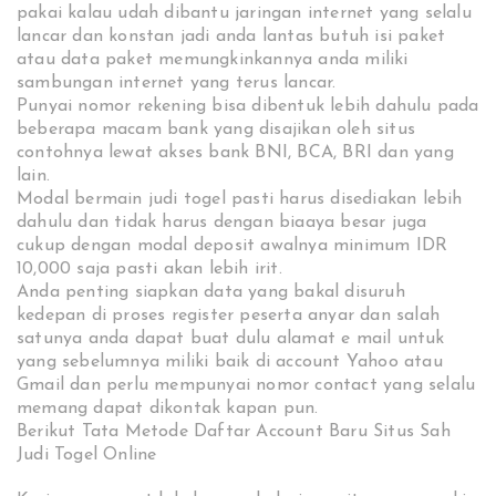
pakai kalau udah dibantu jaringan internet yang selalu
lancar dan konstan jadi anda lantas butuh isi paket
atau data paket memungkinkannya anda miliki
sambungan internet yang terus lancar.
Punyai nomor rekening bisa dibentuk lebih dahulu pada
beberapa macam bank yang disajikan oleh situs
contohnya lewat akses bank BNI, BCA, BRI dan yang
lain.
Modal bermain judi togel pasti harus disediakan lebih
dahulu dan tidak harus dengan biaaya besar juga
cukup dengan modal deposit awalnya minimum IDR
10,000 saja pasti akan lebih irit.
Anda penting siapkan data yang bakal disuruh
kedepan di proses register peserta anyar dan salah
satunya anda dapat buat dulu alamat e mail untuk
yang sebelumnya miliki baik di account Yahoo atau
Gmail dan perlu mempunyai nomor contact yang selalu
memang dapat dikontak kapan pun.
Berikut Tata Metode Daftar Account Baru Situs Sah
Judi Togel Online