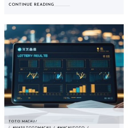
CONTINUE READING
TOTO MACAU
#HASILTOTOMACAU
/
#MACAUTOTO
/