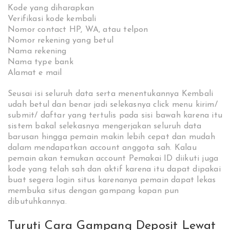
Kode yang diharapkan
Verifikasi kode kembali
Nomor contact HP, WA, atau telpon
Nomor rekening yang betul
Nama rekening
Nama type bank
Alamat e mail
Seusai isi seluruh data serta menentukannya Kembali
udah betul dan benar jadi selekasnya click menu kirim/
submit/ daftar yang tertulis pada sisi bawah karena itu
sistem bakal selekasnya mengerjakan seluruh data
barusan hingga pemain makin lebih cepat dan mudah
dalam mendapatkan account anggota sah. Kalau
pemain akan temukan account Pemakai ID diikuti juga
kode yang telah sah dan aktif karena itu dapat dipakai
buat segera login situs karenanya pemain dapat lekas
membuka situs dengan gampang kapan pun
dibutuhkannya.
Turuti Cara Gampang Deposit Lewat