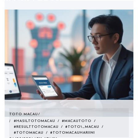
TOTO MACAU
#HASILTOTOMACAU
/
#MACAUTOTO
/
#RESULTTOTOMACAU
/
#TOTO\_MACAU
/
#TOTOMACAU
/
#TOTOMACAUHARIINI