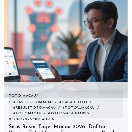
TOTO MACAU
#HASILTOTOMACAU
/
#MACAUTOTO
/
#RESULTTOTOMACAU
/
#TOTO\_MACAU
/
#TOTOMACAU
/
#TOTOMACAUHARIINI
06/08/2026
BY
ADMIN
Situs Resmi Togel Macau 2026: Daftar