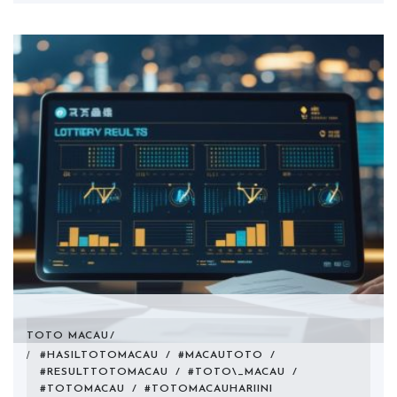
TOTO MACAU
#HASILTOTOMACAU
/
#MACAUTOTO
/
#RESULTTOTOMACAU
/
#TOTO\_MACAU
/
#TOTOMACAU
/
#TOTOMACAUHARIINI