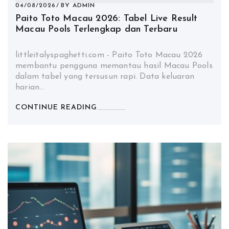
04/08/2026
BY
ADMIN
Paito Toto Macau 2026: Tabel Live Result
Macau Pools Terlengkap dan Terbaru
littleitalyspaghetti.com - Paito Toto Macau 2026
membantu pengguna memantau hasil Macau Pools
dalam tabel yang tersusun rapi. Data keluaran
harian…
CONTINUE READING