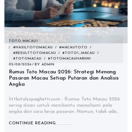
TOTO MACAU
#HASILTOTOMACAU
/
#MACAUTOTO
/
#RESULTTOTOMACAU
/
#TOTO\_MACAU
/
#TOTOMACAU
/
#TOTOMACAUHARIINI
05/08/2026
BY
ADMIN
Rumus Toto Macau 2026: Strategi Menang
Pasaran Macau Setiap Putaran dan Analisis
Angka
littleitalyspaghetti.com - Rumus Toto Macau 2026
sering dicari untuk membantu memahami pola
angka dan cara kerja pasaran. Namun, tidak ada…
CONTINUE READING