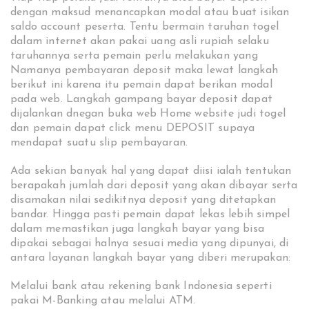
dengan maksud menancapkan modal atau buat isikan
saldo account peserta. Tentu bermain taruhan togel
dalam internet akan pakai uang asli rupiah selaku
taruhannya serta pemain perlu melakukan yang
Namanya pembayaran deposit maka lewat langkah
berikut ini karena itu pemain dapat berikan modal
pada web. Langkah gampang bayar deposit dapat
dijalankan dnegan buka web Home website judi togel
dan pemain dapat click menu DEPOSIT supaya
mendapat suatu slip pembayaran.
Ada sekian banyak hal yang dapat diisi ialah tentukan
berapakah jumlah dari deposit yang akan dibayar serta
disamakan nilai sedikitnya deposit yang ditetapkan
bandar. Hingga pasti pemain dapat lekas lebih simpel
dalam memastikan juga langkah bayar yang bisa
dipakai sebagai halnya sesuai media yang dipunyai, di
antara layanan langkah bayar yang diberi merupakan:
Melalui bank atau rekening bank Indonesia seperti
pakai M-Banking atau melalui ATM.