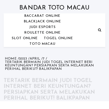
Skip
to
BANDAR TOTO MACAU
content
BACCARAT ONLINE
BLACKJACK ONLINE
JUDI ESPORTS
ROULETTE ONLINE
SLOT ONLINE
TOGEL ONLINE
TOTO MACAU
HOME
2023
APRIL
7
TERTARIK BERMAIN JUDI TOGEL INTERNET BERI
KEUNTUNGAN? PERSIAPKAN SERTA MELAKUKAN
PERIHAL BERIKUT! BALIKPAPAN
TERTARIK BERMAIN JUDI TOGEL
INTERNET BERI KEUNTUNGAN?
PERSIAPKAN SERTA MELAKUKAN
PERIHAL BERIKUT! BALIKPAPAN