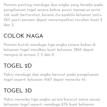
Pemain penting menduga dua angka yang berada pada
pengeluaran togel secara bebas posisi manapun serta
tak usah berturutan, karena itu apabila keluaran yaitu
3211 pasti pemain dapat menempatkan taruhan buat 2
dan 3.
COLOK NAGA
Pemain butuh menduga tiga angka secara bebas di
keluaran togel misalkan buat keluaran 7865 dapat
mengira di antara 7, 5 dan 8.
TOGEL 2D
Yakni menduga dua angka berurut pada pengeluaran
togel seperti keluaran 4567 dapat menerka 45.
TOGEL 3D
Yakni menerka tiga angka secara berurut sama sesuai
keluaran togel seperti menduga 876 buat keluaran