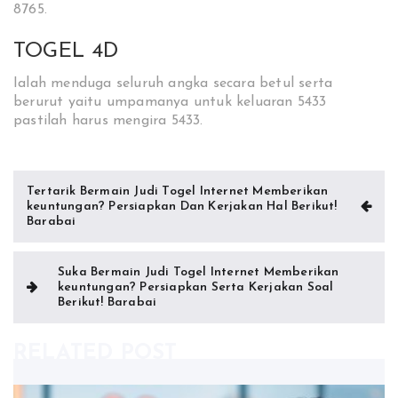
8765.
TOGEL 4D
Ialah menduga seluruh angka secara betul serta
berurut yaitu umpamanya untuk keluaran 5433
pastilah harus mengira 5433.
Post
Tertarik Bermain Judi Togel Internet Memberikan
keuntungan? Persiapkan Dan Kerjakan Hal Berikut!
navigation
Barabai
Suka Bermain Judi Togel Internet Memberikan
keuntungan? Persiapkan Serta Kerjakan Soal
Berikut! Barabai
RELATED POST