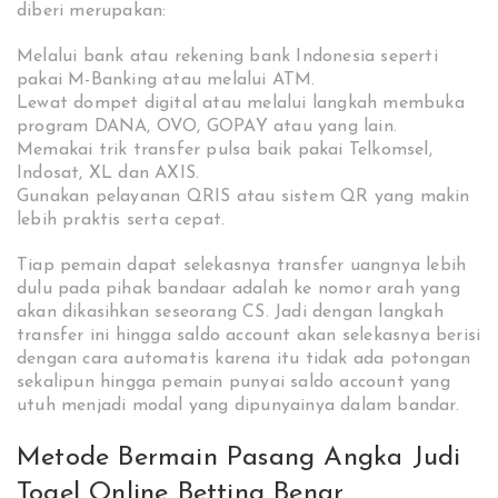
diberi merupakan:
Melalui bank atau rekening bank Indonesia seperti
pakai M-Banking atau melalui ATM.
Lewat dompet digital atau melalui langkah membuka
program DANA, OVO, GOPAY atau yang lain.
Memakai trik transfer pulsa baik pakai Telkomsel,
Indosat, XL dan AXIS.
Gunakan pelayanan QRIS atau sistem QR yang makin
lebih praktis serta cepat.
Tiap pemain dapat selekasnya transfer uangnya lebih
dulu pada pihak bandaar adalah ke nomor arah yang
akan dikasihkan seseorang CS. Jadi dengan langkah
transfer ini hingga saldo account akan selekasnya berisi
dengan cara automatis karena itu tidak ada potongan
sekalipun hingga pemain punyai saldo account yang
utuh menjadi modal yang dipunyainya dalam bandar.
Metode Bermain Pasang Angka Judi
Togel Online Betting Benar