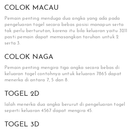
COLOK MACAU
Pemain penting menduga dua angka yang ada pada
pengeluaran togel secara bebas posisi manapun serta
tak perlu berturutan, karena itu bila keluaran yaitu 3211
pasti pemain dapat memasangkan taruhan untuk 2
serta 3.
COLOK NAGA
Pemain penting mengira tiga angka secara bebas di
keluaran togel contohnya untuk keluaran 7865 dapat
menerka di antara 7, 5 dan 8.
TOGEL 2D
Ialah menerka dua angka berurut di pengeluaran togel
seperti keluaran 4567 dapat mengira 45.
TOGEL 3D