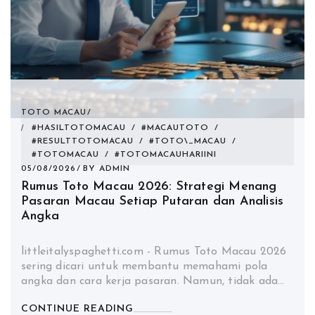
TOTO MACAU
#HASILTOTOMACAU
/
#MACAUTOTO
/
#RESULTTOTOMACAU
/
#TOTO\_MACAU
/
#TOTOMACAU
/
#TOTOMACAUHARIINI
05/08/2026
BY
ADMIN
Rumus Toto Macau 2026: Strategi Menang
Pasaran Macau Setiap Putaran dan Analisis
Angka
littleitalyspaghetti.com - Rumus Toto Macau 2026
sering dicari untuk membantu memahami pola
angka dan cara kerja pasaran. Namun, tidak ada…
CONTINUE READING