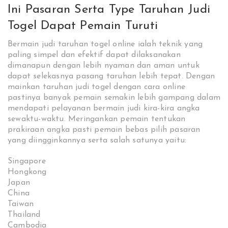
Ini Pasaran Serta Type Taruhan Judi
Togel Dapat Pemain Turuti
Bermain judi taruhan togel online ialah teknik yang
paling simpel dan efektif dapat dilaksanakan
dimanapun dengan lebih nyaman dan aman untuk
dapat selekasnya pasang taruhan lebih tepat. Dengan
mainkan taruhan judi togel dengan cara online
pastinya banyak pemain semakin lebih gampang dalam
mendapati pelayanan bermain judi kira-kira angka
sewaktu-waktu. Meringankan pemain tentukan
prakiraan angka pasti pemain bebas pilih pasaran
yang diingginkannya serta salah satunya yaitu:
Singapore
Hongkong
Japan
China
Taiwan
Thailand
Cambodia