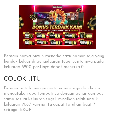
Pemain hanya butuh menerka satu nomor saja yang
hendak keluar di pengeluaran togel contohnya pada
keluaran 8900 pastinya dapat menerka 0.
COLOK JITU
Pemain butuh mengira satu nomor saja dan harus
mengatakan apa tempatnya dengan benar dan pas
sama sesuai keluaran togel, misalkan ialah untuk
keluaran 9087 karena itu dapat taruhan buat 7
sebagai EKOR.