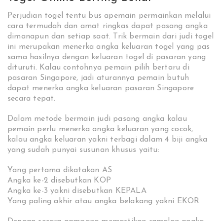
Perjudian togel tentu bus apemain permainkan melalui
cara termudah dan amat ringkas dapat pasang angka
dimanapun dan setiap saat. Trik bermain dari judi togel
ini merupakan menerka angka keluaran togel yang pas
sama hasilnya dengan keluaran togel di pasaran yang
dituruti. Kalau contohnya pemain pilih bertaru di
pasaran Singapore, jadi aturannya pemain butuh
dapat menerka angka keluaran pasaran Singapore
secara tepat.
Dalam metode bermain judi pasang angka kalau
pemain perlu menerka angka keluaran yang cocok,
kalau angka keluaran yakni terbagi dalam 4 biji angka
yang sudah punyai susunan khusus yaitu:
Yang pertama dikatakan AS
Angka ke-2 disebutkan KOP
Angka ke-3 yakni disebutkan KEPALA
Yang paling akhir atau angka belakang yakni EKOR