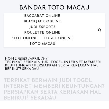
Skip
to
BANDAR TOTO MACAU
content
BACCARAT ONLINE
BLACKJACK ONLINE
JUDI ESPORTS
ROULETTE ONLINE
SLOT ONLINE
TOGEL ONLINE
TOTO MACAU
HOME
2023
APRIL
8
TERPIKAT BERMAIN JUDI TOGEL INTERNET MEMBERI
KEUNTUNGAN? PERSIAPKAN SERTA KERJAKAN HAL
BERIKUT! SEKADAU
TERPIKAT BERMAIN JUDI TOGEL
INTERNET MEMBERI KEUNTUNGAN?
PERSIAPKAN SERTA KERJAKAN HAL
BERIKUT! SEKADAU