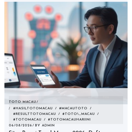
TOTO MACAU
#HASILTOTOMACAU
/
#MACAUTOTO
/
#RESULTTOTOMACAU
/
#TOTO\_MACAU
/
#TOTOMACAU
/
#TOTOMACAUHARIINI
06/08/2026
BY
ADMIN