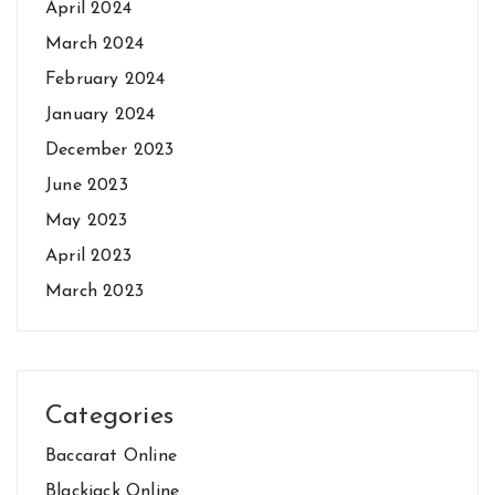
April 2024
March 2024
February 2024
January 2024
December 2023
June 2023
May 2023
April 2023
March 2023
Categories
Baccarat Online
Blackjack Online