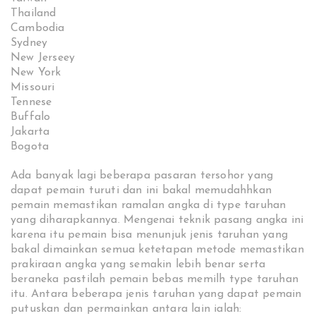
Thailand
Cambodia
Sydney
New Jerseey
New York
Missouri
Tennese
Buffalo
Jakarta
Bogota
Ada banyak lagi beberapa pasaran tersohor yang
dapat pemain turuti dan ini bakal memudahhkan
pemain memastikan ramalan angka di type taruhan
yang diharapkannya. Mengenai teknik pasang angka ini
karena itu pemain bisa menunjuk jenis taruhan yang
bakal dimainkan semua ketetapan metode memastikan
prakiraan angka yang semakin lebih benar serta
beraneka pastilah pemain bebas memilh type taruhan
itu. Antara beberapa jenis taruhan yang dapat pemain
putuskan dan permainkan antara lain ialah: