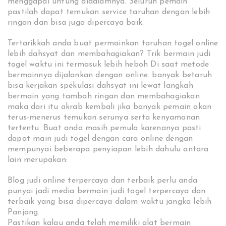
menggapai untung didalamnya. Seluruh pemain
pastilah dapat temukan service taruhan dengan lebih
ringan dan bisa juga dipercaya baik.
Tertarikkah anda buat permainkan taruhan togel online
lebih dahsyat dan membahagiakan? Trik bermain judi
togel waktu ini termasuk lebih heboh Di saat metode
bermainnya dijalankan dengan online. banyak betaruh
bisa kerjakan spekulasi dahsyat ini lewat langkah
bermain yang tambah ringan dan membahagiakan
maka dari itu akrab kembali jika banyak pemain akan
terus-menerus temukan serunya serta kenyamanan
tertentu. Buat anda masih pemula karenanya pasti
dapat main judi togel dengan cara online dengan
mempunyai beberapa penyiapan lebih dahulu antara
lain merupakan:
Blog judi online terpercaya dan terbaik perlu anda
punyai jadi media bermain judi togel terpercaya dan
terbaik yang bisa dipercaya dalam waktu jangka lebih
Panjang.
Pastikan kalau anda telah memiliki alat bermain