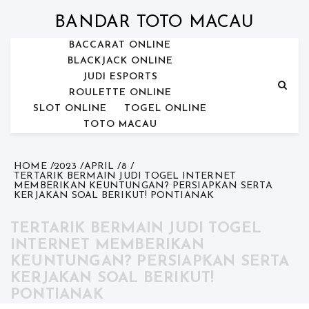
Skip
to
BANDAR TOTO MACAU
content
BACCARAT ONLINE
BLACKJACK ONLINE
JUDI ESPORTS
ROULETTE ONLINE
SLOT ONLINE
TOGEL ONLINE
TOTO MACAU
HOME
2023
APRIL
8
TERTARIK BERMAIN JUDI TOGEL INTERNET
MEMBERIKAN KEUNTUNGAN? PERSIAPKAN SERTA
KERJAKAN SOAL BERIKUT! PONTIANAK
TERTARIK BERMAIN JUDI TOGEL
INTERNET MEMBERIKAN
KEUNTUNGAN? PERSIAPKAN SERTA
KERJAKAN SOAL BERIKUT!
PONTIANAK