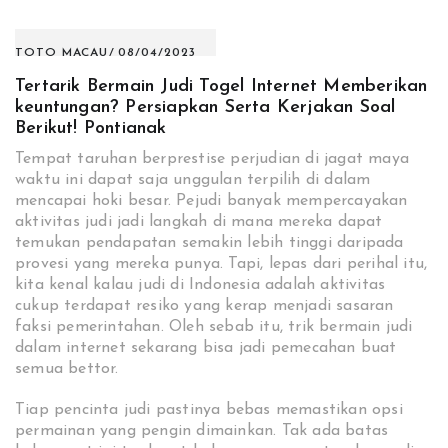
TOTO MACAU
08/04/2023
Tertarik Bermain Judi Togel Internet Memberikan
keuntungan? Persiapkan Serta Kerjakan Soal
Berikut! Pontianak
Tempat taruhan berprestise perjudian di jagat maya
waktu ini dapat saja unggulan terpilih di dalam
mencapai hoki besar. Pejudi banyak mempercayakan
aktivitas judi jadi langkah di mana mereka dapat
temukan pendapatan semakin lebih tinggi daripada
provesi yang mereka punya. Tapi, lepas dari perihal itu,
kita kenal kalau judi di Indonesia adalah aktivitas
cukup terdapat resiko yang kerap menjadi sasaran
faksi pemerintahan. Oleh sebab itu, trik bermain judi
dalam internet sekarang bisa jadi pemecahan buat
semua bettor.
Tiap pencinta judi pastinya bebas memastikan opsi
permainan yang pengin dimainkan. Tak ada batas