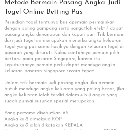
Metode Bermain Pasang Angka Judi
Togel Online Betting Pas
Perjudian togel tentunya bus apemain permainkan
dengan paling gampang serta sangatlah efektif dapat
pasang angka dimanapun dan kapan pun. Trik bermain
dari judi togel ini merupakan menerka angka keluaran
togel yang pas sama hasilnya dengan keluaran togel di
pasaran yang dituruti. Kalau contohnya pemain pilih
bertaru pada pasaran Singapore, karena itu
keputusannya pemain perlu dapat menduga angka
keluaran pasaran Singapore secara tepat.
Dalam trik bermain judi pasang angka jika pemain
butuh menduga angka keluaran yang paling benar, jika
angka keluaran ialah terdiri dalam 4 biji angka yang
sudah punyai susunan spesial merupakan:
Yang pertama disebutkan AS
Angka ke-2 dimaksud KOP
Angka ke-3 ialah dikatakan KEPALA