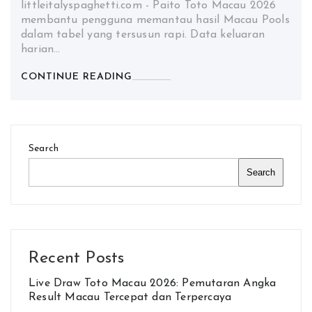
littleitalyspaghetti.com - Paito Toto Macau 2026
membantu pengguna memantau hasil Macau Pools
dalam tabel yang tersusun rapi. Data keluaran
harian…
CONTINUE READING
Search
Search
Recent Posts
Live Draw Toto Macau 2026: Pemutaran Angka
Result Macau Tercepat dan Terpercaya