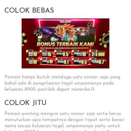
COLOK BEBAS
Pemain hanya butuh menduga satu nomor saja yang
bakal ada di pengeluaran togel umpamanya pada
keluaran 8900 pastilah dapat menerka 0.
COLOK JITU
Pemain penting mengira satu nomor saja serta harus
menuturkan apa tempatnya dengan tepat serta benar
sama sesuai keluaran togel, umpamanya yaitu untuk