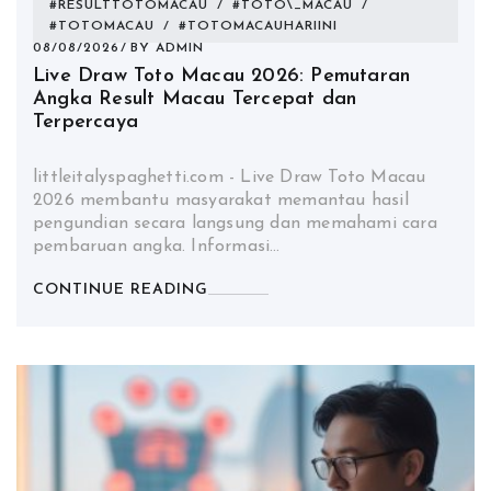
#RESULTTOTOMACAU
/
#TOTO\_MACAU
/
#TOTOMACAU
/
#TOTOMACAUHARIINI
08/08/2026
BY
ADMIN
Live Draw Toto Macau 2026: Pemutaran
Angka Result Macau Tercepat dan
Terpercaya
littleitalyspaghetti.com - Live Draw Toto Macau
2026 membantu masyarakat memantau hasil
pengundian secara langsung dan memahami cara
pembaruan angka. Informasi…
CONTINUE READING