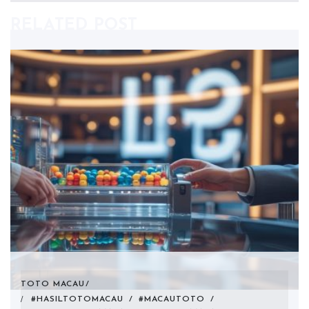
RELATED POST
TOTO MACAU
#HASILTOTOMACAU
/
#MACAUTOTO
/