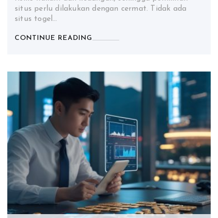
situs perlu dilakukan dengan cermat. Tidak ada
situs togel…
CONTINUE READING