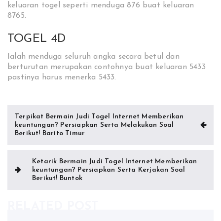
keluaran togel seperti menduga 876 buat keluaran
8765.
TOGEL 4D
Ialah menduga seluruh angka secara betul dan
berturutan merupakan contohnya buat keluaran 5433
pastinya harus menerka 5433.
Post
Terpikat Bermain Judi Togel Internet Memberikan
keuntungan? Persiapkan Serta Melakukan Soal
navigation
Berikut! Barito Timur
Ketarik Bermain Judi Togel Internet Memberikan
keuntungan? Persiapkan Serta Kerjakan Soal
Berikut! Buntok
RELATED POST