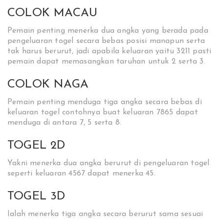
COLOK MACAU
Pemain penting menerka dua angka yang berada pada
pengeluaran togel secara bebas posisi manapun serta
tak harus berurut, jadi apabila keluaran yaitu 3211 pasti
pemain dapat memasangkan taruhan untuk 2 serta 3.
COLOK NAGA
Pemain penting menduga tiga angka secara bebas di
keluaran togel contohnya buat keluaran 7865 dapat
menduga di antara 7, 5 serta 8.
TOGEL 2D
Yakni menerka dua angka berurut di pengeluaran togel
seperti keluaran 4567 dapat menerka 45.
TOGEL 3D
Ialah menerka tiga angka secara berurut sama sesuai