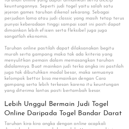
taruhan online yang dapat dimainkan serta dicicip
keuntungannya. Seperti judi togel yaitu salah satu
jejeran games taruhan dikenal sekarang. Sebagai
perjudian lama atau judi classic yang masih tetap terus
punyai keberadaan tinggi sampai saat ini pasti dapat
dimainkan lebih efisien serta fleksibel juga juga
sangatlah ekonomis.
Taruhan online pastilah dapat dilaksanakan begitu
murah serta gampang maka tak ada kriteria yang
menyulitkan pemain dalam memasangkan taruhan
didalamnya. Buat mainkan judi terka angka ini pastilah
juga tak dibutuhkan modal besar, maka semuanya
kelompok bettor bisa memainkan dengan Cara
gampang serta lebih terkesan karena itu keuntungan
yang diterima lantas pasti bertambah besar.
Lebih Unggul Bermain Judi Togel
Online Daripada Togel Bandar Darat
Taruhan kira-kira angka dengan online acapkali