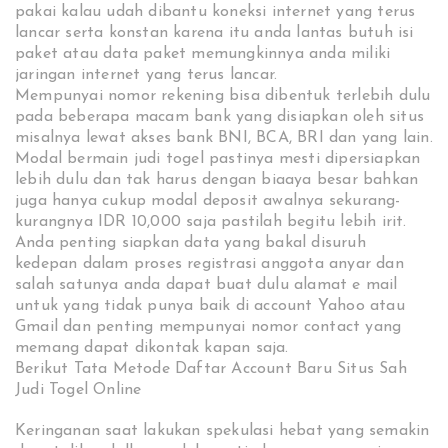
pakai kalau udah dibantu koneksi internet yang terus
lancar serta konstan karena itu anda lantas butuh isi
paket atau data paket memungkinnya anda miliki
jaringan internet yang terus lancar.
Mempunyai nomor rekening bisa dibentuk terlebih dulu
pada beberapa macam bank yang disiapkan oleh situs
misalnya lewat akses bank BNI, BCA, BRI dan yang lain.
Modal bermain judi togel pastinya mesti dipersiapkan
lebih dulu dan tak harus dengan biaaya besar bahkan
juga hanya cukup modal deposit awalnya sekurang-
kurangnya IDR 10,000 saja pastilah begitu lebih irit.
Anda penting siapkan data yang bakal disuruh
kedepan dalam proses registrasi anggota anyar dan
salah satunya anda dapat buat dulu alamat e mail
untuk yang tidak punya baik di account Yahoo atau
Gmail dan penting mempunyai nomor contact yang
memang dapat dikontak kapan saja.
Berikut Tata Metode Daftar Account Baru Situs Sah
Judi Togel Online
Keringanan saat lakukan spekulasi hebat yang semakin