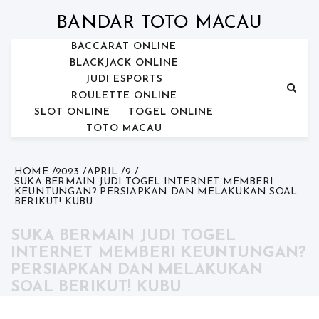
Skip
to
BANDAR TOTO MACAU
content
BACCARAT ONLINE
BLACKJACK ONLINE
JUDI ESPORTS
ROULETTE ONLINE
SLOT ONLINE
TOGEL ONLINE
TOTO MACAU
HOME
2023
APRIL
9
SUKA BERMAIN JUDI TOGEL INTERNET MEMBERI
KEUNTUNGAN? PERSIAPKAN DAN MELAKUKAN SOAL
BERIKUT! KUBU
SUKA BERMAIN JUDI TOGEL
INTERNET MEMBERI KEUNTUNGAN?
PERSIAPKAN DAN MELAKUKAN
SOAL BERIKUT! KUBU