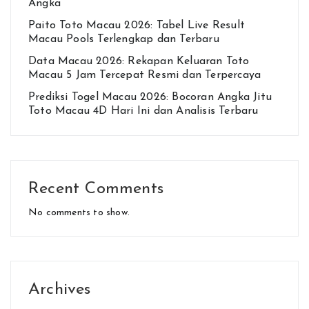
Angka
Paito Toto Macau 2026: Tabel Live Result
Macau Pools Terlengkap dan Terbaru
Data Macau 2026: Rekapan Keluaran Toto
Macau 5 Jam Tercepat Resmi dan Terpercaya
Prediksi Togel Macau 2026: Bocoran Angka Jitu
Toto Macau 4D Hari Ini dan Analisis Terbaru
Recent Comments
No comments to show.
Archives