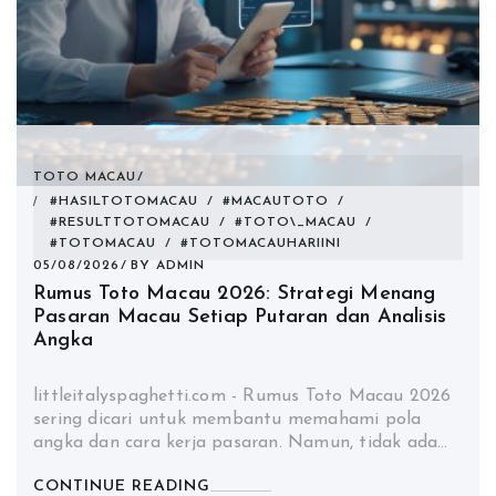
TOTO MACAU
#HASILTOTOMACAU
/
#MACAUTOTO
/
#RESULTTOTOMACAU
/
#TOTO\_MACAU
/
#TOTOMACAU
/
#TOTOMACAUHARIINI
05/08/2026
BY
ADMIN
Rumus Toto Macau 2026: Strategi Menang
Pasaran Macau Setiap Putaran dan Analisis
Angka
littleitalyspaghetti.com - Rumus Toto Macau 2026
sering dicari untuk membantu memahami pola
angka dan cara kerja pasaran. Namun, tidak ada…
CONTINUE READING