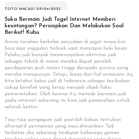
TOTO MACAU
09/04/2023
Suka Bermain Judi Togel Internet Memberi
keuntungan? Persiapkan Dan Melakukan Soal
Berikut! Kubu
Arena taruhan berkelas perjudian di jagat maya kini
bisa saja unggulan terbaik saat mencapai hoki besar.
Pelaku judi banyak memercayakan aktivitas judi
sebagai teknik di mana mereka dapat peroleh
pendapatan jauh makin tinggi daripada provesi yang
mereka mempunyai. Tetapi, lepas dari hal semacam itu,
kita ketahui kalau judi di Indonesia sebagai kesibukan
cukup berefek yang kerap menjadi objek faksi
pemerintahan. Oleh karena itu, metode bermain judi
pada internet sekarang ini bisa jadi pemecahan untuk
seluruh bettor.
Tiap-tiap pengagum judi pastilah bebas tentukan
alternatif permainan yang mau dimainkan. Tak
terbatas jika sekarang terdapat beberapa games