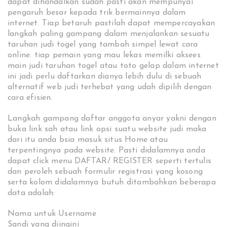
dapat dihandalkan sudah pasti akan mempunyai
pengaruh besar kepada trik bermainnya dalam
internet. Tiap betaruh pastilah dapat mempercayakan
langkah paling gampang dalam menjalankan sesuatu
taruhan judi togel yang tambah simpel lewat cara
online. tiap pemain yang mau lekas memilki aksees
main judi taruhan togel atau toto gelap dalam internet
ini jadi perlu daftarkan dianya lebih dulu di sebuah
alternatif web judi terhebat yang udah dipilih dengan
cara efisien.
Langkah gampang daftar anggota anyar yakni dengan
buka link sah atau link opsi suatu website judi maka
dari itu anda bsia masuk situs Home atau
terpentingnya pada website. Pasti didalamnya anda
dapat click menu DAFTAR/ REGISTER seperti tertulis
dan peroleh sebuah formulir registrasi yang kosong
serta kolom didalamnya butuh ditambahkan beberapa
data adalah:
Nama untuk Username
Sandi yang diingini