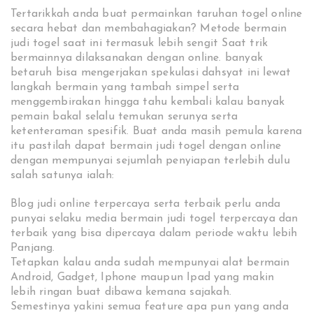
Tertarikkah anda buat permainkan taruhan togel online
secara hebat dan membahagiakan? Metode bermain
judi togel saat ini termasuk lebih sengit Saat trik
bermainnya dilaksanakan dengan online. banyak
betaruh bisa mengerjakan spekulasi dahsyat ini lewat
langkah bermain yang tambah simpel serta
menggembirakan hingga tahu kembali kalau banyak
pemain bakal selalu temukan serunya serta
ketenteraman spesifik. Buat anda masih pemula karena
itu pastilah dapat bermain judi togel dengan online
dengan mempunyai sejumlah penyiapan terlebih dulu
salah satunya ialah:
Blog judi online terpercaya serta terbaik perlu anda
punyai selaku media bermain judi togel terpercaya dan
terbaik yang bisa dipercaya dalam periode waktu lebih
Panjang.
Tetapkan kalau anda sudah mempunyai alat bermain
Android, Gadget, Iphone maupun Ipad yang makin
lebih ringan buat dibawa kemana sajakah.
Semestinya yakini semua feature apa pun yang anda