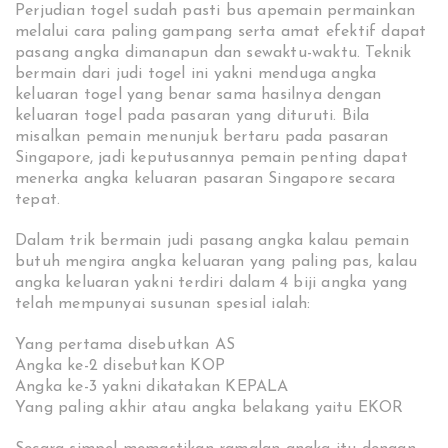
Perjudian togel sudah pasti bus apemain permainkan
melalui cara paling gampang serta amat efektif dapat
pasang angka dimanapun dan sewaktu-waktu. Teknik
bermain dari judi togel ini yakni menduga angka
keluaran togel yang benar sama hasilnya dengan
keluaran togel pada pasaran yang dituruti. Bila
misalkan pemain menunjuk bertaru pada pasaran
Singapore, jadi keputusannya pemain penting dapat
menerka angka keluaran pasaran Singapore secara
tepat.
Dalam trik bermain judi pasang angka kalau pemain
butuh mengira angka keluaran yang paling pas, kalau
angka keluaran yakni terdiri dalam 4 biji angka yang
telah mempunyai susunan spesial ialah:
Yang pertama disebutkan AS
Angka ke-2 disebutkan KOP
Angka ke-3 yakni dikatakan KEPALA
Yang paling akhir atau angka belakang yaitu EKOR