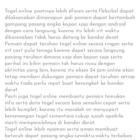
Togel online pastinya lebih efisien serta fleksibel dapat
dilaksanakan dimanapun jadi pemain dapat bertambah
gampang pasang angka kapan saja dengan android
dengan cara langsung, karena itu lebih irit waktu
dikarenakan tidak harus datang ke bandar darat.
Pemain dapat taruhan togel online secara ringan serta
irit cost pula tenaga karena dapat secara langsung
pasang taruhan dimana saja dan kapan saja serta
perihal ini bikin pemain tak harus risau dengan
aktivitas yang lain, karena itu akses 24 jam online akan
tetap memberi dukungan pemain dapat taruhan setiap
waktu tiada perlu repot buat berangkat ke bandar
darat.
Pasti juga togel online membantu pemain temukan
info serta data togel secara bisa semakin cepat serta
lebih komplet, karena itu masalah ini menyuport
kemenangan togel sementara cukup susah apabila
mesti memperolehnya di bandar darat.
Togel online lebih nyaman serta aman membuat
betaruh dapat pasang angka sewaktu-waktu terbebas