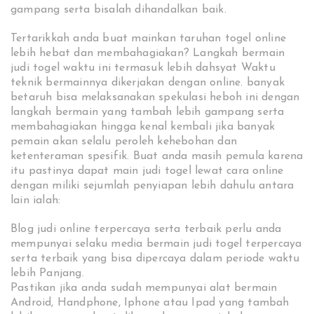
gampang serta bisalah dihandalkan baik.
Tertarikkah anda buat mainkan taruhan togel online
lebih hebat dan membahagiakan? Langkah bermain
judi togel waktu ini termasuk lebih dahsyat Waktu
teknik bermainnya dikerjakan dengan online. banyak
betaruh bisa melaksanakan spekulasi heboh ini dengan
langkah bermain yang tambah lebih gampang serta
membahagiakan hingga kenal kembali jika banyak
pemain akan selalu peroleh kehebohan dan
ketenteraman spesifik. Buat anda masih pemula karena
itu pastinya dapat main judi togel lewat cara online
dengan miliki sejumlah penyiapan lebih dahulu antara
lain ialah:
Blog judi online terpercaya serta terbaik perlu anda
mempunyai selaku media bermain judi togel terpercaya
serta terbaik yang bisa dipercaya dalam periode waktu
lebih Panjang.
Pastikan jika anda sudah mempunyai alat bermain
Android, Handphone, Iphone atau Ipad yang tambah