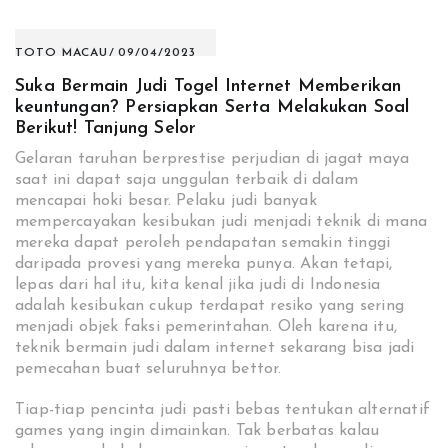
TOTO MACAU
09/04/2023
Suka Bermain Judi Togel Internet Memberikan
keuntungan? Persiapkan Serta Melakukan Soal
Berikut! Tanjung Selor
Gelaran taruhan berprestise perjudian di jagat maya
saat ini dapat saja unggulan terbaik di dalam
mencapai hoki besar. Pelaku judi banyak
mempercayakan kesibukan judi menjadi teknik di mana
mereka dapat peroleh pendapatan semakin tinggi
daripada provesi yang mereka punya. Akan tetapi,
lepas dari hal itu, kita kenal jika judi di Indonesia
adalah kesibukan cukup terdapat resiko yang sering
menjadi objek faksi pemerintahan. Oleh karena itu,
teknik bermain judi dalam internet sekarang bisa jadi
pemecahan buat seluruhnya bettor.
Tiap-tiap pencinta judi pasti bebas tentukan alternatif
games yang ingin dimainkan. Tak berbatas kalau