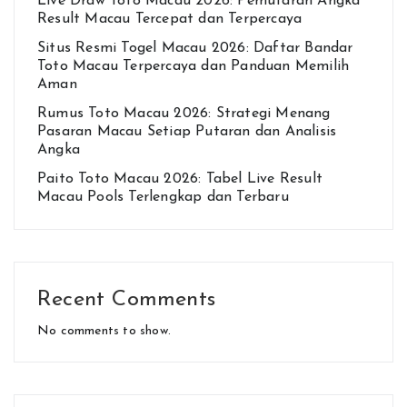
Live Draw Toto Macau 2026: Pemutaran Angka
Result Macau Tercepat dan Terpercaya
Situs Resmi Togel Macau 2026: Daftar Bandar
Toto Macau Terpercaya dan Panduan Memilih
Aman
Rumus Toto Macau 2026: Strategi Menang
Pasaran Macau Setiap Putaran dan Analisis
Angka
Paito Toto Macau 2026: Tabel Live Result
Macau Pools Terlengkap dan Terbaru
Recent Comments
No comments to show.