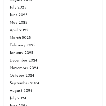
August 2025
July 2025
June 2025
May 2025
April 2025
March 2025
February 2025
January 2025
December 2024
November 2024
October 2024
September 2024
August 2024
July 2024