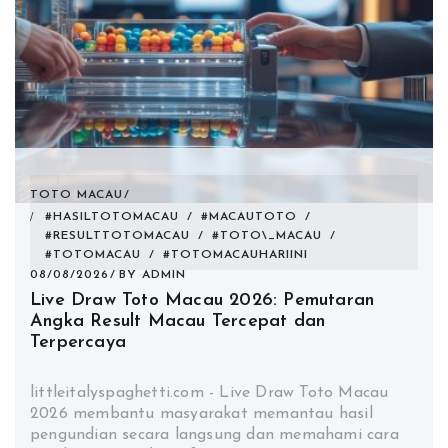
TOTO MACAU
#HASILTOTOMACAU
/
#MACAUTOTO
/
#RESULTTOTOMACAU
/
#TOTO\_MACAU
/
#TOTOMACAU
/
#TOTOMACAUHARIINI
08/08/2026
BY
ADMIN
Live Draw Toto Macau 2026: Pemutaran
Angka Result Macau Tercepat dan
Terpercaya
littleitalyspaghetti.com - Live Draw Toto Macau
2026 membantu masyarakat memantau hasil
pengundian secara langsung dan memahami cara