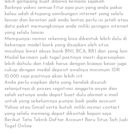
lebih gampang buat dibawa kemana sajakah.
Baiknya yakini semua fitur apa pun yang anda pakai
kalau udah ditopang sambungan internet yang selalu
lancar dan konstan jadi anda lantas perlu isi jatah atau
data paket memungkinnya anda miliki jaringan internet
yang selalu lancar.
Mempunyai nomor rekening bisa dibentuk lebih dulu di
beberapa model bank yang disajikan oleh situs
misalnya lewat akses bank BNI, BCA, BRI dan yang lain.
Modal bermain judi togel pastinya mesti dipersiapkan
lebih dahulu dan tidak harus dengan biaaya besar juga
cukup dengan modal deposit awalnya minimum IDR
10,000 saja pastinya akan lebih irit.
Anda perlu siapkan data yang hendak disuruh
selanjutnya di proses registrasi anggota anyar dan
salah satunya anda dapat buat dulu alamat e-mail
untuk yang sebelumnya punyai baik pada account
Yahoo atau Gmail serta butuh miliki nomor contact
yang selalu memang dapat dikontak kapan saja.
Berikut Tata Teknik Daftar Account Baru Situs Sah Judi
Togel Online