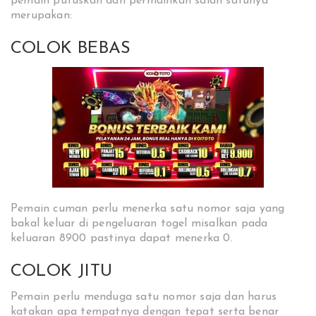
pemain putuskan dan permainkan salah satunya
merupakan:
COLOK BEBAS
Pemain cuman perlu menerka satu nomor saja yang
bakal keluar di pengeluaran togel misalkan pada
keluaran 8900 pastinya dapat menerka 0.
COLOK JITU
Pemain perlu menduga satu nomor saja dan harus
katakan apa tempatnya dengan tepat serta benar