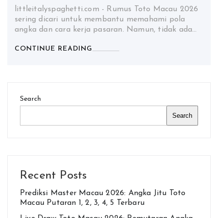
littleitalyspaghetti.com - Rumus Toto Macau 2026
sering dicari untuk membantu memahami pola
angka dan cara kerja pasaran. Namun, tidak ada…
CONTINUE READING
Search
Search
Recent Posts
Prediksi Master Macau 2026: Angka Jitu Toto
Macau Putaran 1, 2, 3, 4, 5 Terbaru