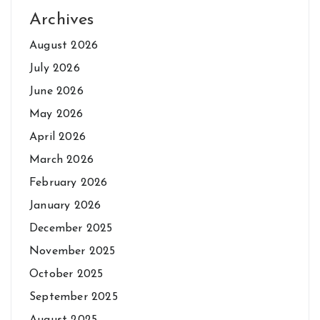
Archives
August 2026
July 2026
June 2026
May 2026
April 2026
March 2026
February 2026
January 2026
December 2025
November 2025
October 2025
September 2025