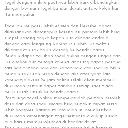
togel dengan online pastinya lebih baik dibandingkan
dengan bermain togel bandar darat, antara kelebihan
itu merupakan:
Togel online pasti lebih efisien dan fleksibel dapat
dilaksanakan dimanapun karena itu pemain lebih bisa
simpel pasang angka kapan pun dengan android
dengan cara langsung, karena itu lebih irit waktu
dikarenakan tak harus datang ke bandar darat.
Pemain dapat taruhan togel online dengan ringan dan
irit ongkos pun tenaga karena langsung dapat pasang
taruhan dimana saja dan kapan saja dan soal ini bikin
pemain tak usah resah dengan aktivitas yang lain,
karenanya akses 24 jam online selalu akan memberi
dukungan pemain dapat taruhan setiap saat tiada
perlu susah untuk ke bandar darat.
Pasti juga togel online mempermudah pemain peroleh
data dan data togel secara bisa semakin cepat serta
lebih komplet, karena itu masalah ini memberikan
dukungan kemenangan togel sementara cukup susah
bila harus memperolehnya di bandar darat.