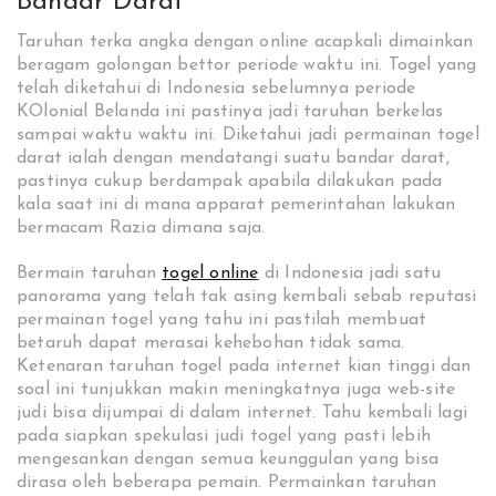
Bandar Darat
Taruhan terka angka dengan online acapkali dimainkan
beragam golongan bettor periode waktu ini. Togel yang
telah diketahui di Indonesia sebelumnya periode
KOlonial Belanda ini pastinya jadi taruhan berkelas
sampai waktu waktu ini. Diketahui jadi permainan togel
darat ialah dengan mendatangi suatu bandar darat,
pastinya cukup berdampak apabila dilakukan pada
kala saat ini di mana apparat pemerintahan lakukan
bermacam Razia dimana saja.
Bermain taruhan
togel online
di Indonesia jadi satu
panorama yang telah tak asing kembali sebab reputasi
permainan togel yang tahu ini pastilah membuat
betaruh dapat merasai kehebohan tidak sama.
Ketenaran taruhan togel pada internet kian tinggi dan
soal ini tunjukkan makin meningkatnya juga web-site
judi bisa dijumpai di dalam internet. Tahu kembali lagi
pada siapkan spekulasi judi togel yang pasti lebih
mengesankan dengan semua keunggulan yang bisa
dirasa oleh beberapa pemain. Permainkan taruhan