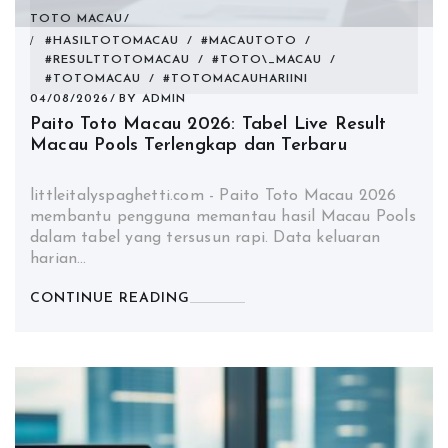
TOTO MACAU
#HASILTOTOMACAU
/
#MACAUTOTO
/
#RESULTTOTOMACAU
/
#TOTO\_MACAU
/
#TOTOMACAU
/
#TOTOMACAUHARIINI
04/08/2026
BY
ADMIN
Paito Toto Macau 2026: Tabel Live Result
Macau Pools Terlengkap dan Terbaru
littleitalyspaghetti.com - Paito Toto Macau 2026
membantu pengguna memantau hasil Macau Pools
dalam tabel yang tersusun rapi. Data keluaran
harian…
CONTINUE READING