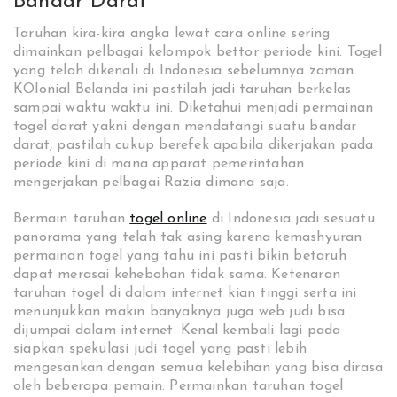
Bandar Darat
Taruhan kira-kira angka lewat cara online sering
dimainkan pelbagai kelompok bettor periode kini. Togel
yang telah dikenali di Indonesia sebelumnya zaman
KOlonial Belanda ini pastilah jadi taruhan berkelas
sampai waktu waktu ini. Diketahui menjadi permainan
togel darat yakni dengan mendatangi suatu bandar
darat, pastilah cukup berefek apabila dikerjakan pada
periode kini di mana apparat pemerintahan
mengerjakan pelbagai Razia dimana saja.
Bermain taruhan
togel online
di Indonesia jadi sesuatu
panorama yang telah tak asing karena kemashyuran
permainan togel yang tahu ini pasti bikin betaruh
dapat merasai kehebohan tidak sama. Ketenaran
taruhan togel di dalam internet kian tinggi serta ini
menunjukkan makin banyaknya juga web judi bisa
dijumpai dalam internet. Kenal kembali lagi pada
siapkan spekulasi judi togel yang pasti lebih
mengesankan dengan semua kelebihan yang bisa dirasa
oleh beberapa pemain. Permainkan taruhan togel