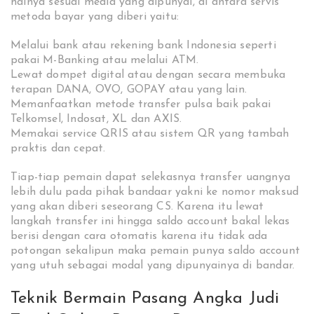
halnya sesuai media yang dipunyai, di antara servis
metoda bayar yang diberi yaitu:
Melalui bank atau rekening bank Indonesia seperti
pakai M-Banking atau melalui ATM.
Lewat dompet digital atau dengan secara membuka
terapan DANA, OVO, GOPAY atau yang lain.
Memanfaatkan metode transfer pulsa baik pakai
Telkomsel, Indosat, XL dan AXIS.
Memakai service QRIS atau sistem QR yang tambah
praktis dan cepat.
Tiap-tiap pemain dapat selekasnya transfer uangnya
lebih dulu pada pihak bandaar yakni ke nomor maksud
yang akan diberi seseorang CS. Karena itu lewat
langkah transfer ini hingga saldo account bakal lekas
berisi dengan cara otomatis karena itu tidak ada
potongan sekalipun maka pemain punya saldo account
yang utuh sebagai modal yang dipunyainya di bandar.
Teknik Bermain Pasang Angka Judi