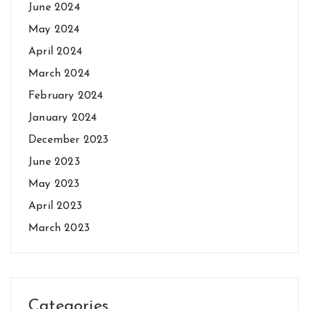
June 2024
May 2024
April 2024
March 2024
February 2024
January 2024
December 2023
June 2023
May 2023
April 2023
March 2023
Categories