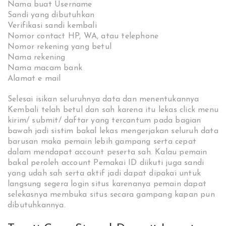
Nama buat Username
Sandi yang dibutuhkan
Verifikasi sandi kembali
Nomor contact HP, WA, atau telephone
Nomor rekening yang betul
Nama rekening
Nama macam bank
Alamat e mail
Selesai isikan seluruhnya data dan menentukannya
Kembali telah betul dan sah karena itu lekas click menu
kirim/ submit/ daftar yang tercantum pada bagian
bawah jadi sistim bakal lekas mengerjakan seluruh data
barusan maka pemain lebih gampang serta cepat
dalam mendapat account peserta sah. Kalau pemain
bakal peroleh account Pemakai ID diikuti juga sandi
yang udah sah serta aktif jadi dapat dipakai untuk
langsung segera login situs karenanya pemain dapat
selekasnya membuka situs secara gampang kapan pun
dibutuhkannya.