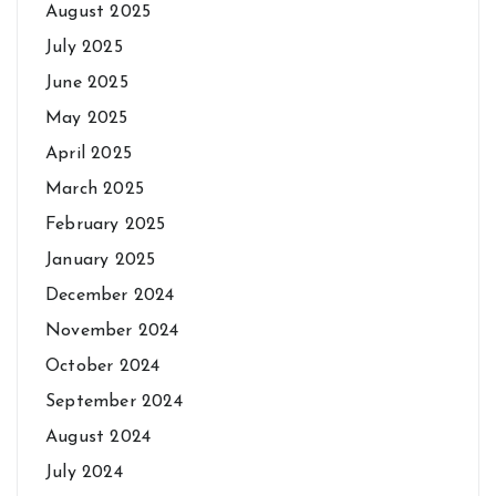
August 2025
July 2025
June 2025
May 2025
April 2025
March 2025
February 2025
January 2025
December 2024
November 2024
October 2024
September 2024
August 2024
July 2024