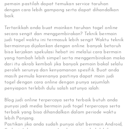
pemain pastilah dapat temukan service taruhan
dengan cara lebih gampang serta dapat dihandalkan
baik.
Tertarikkah anda buat mainkan taruhan togel online
secara sengit dan menggembirakan? Teknik bermain
judi togel waktu ini termasuk lebih sengit Waktu teknik
bermainnya dijalankan dengan online. banyak betaruh
bisa kerjakan spekulasi hebat ini melalui cara bermain
yang tambah lebih simpel serta menggembirakan maka
dari itu akrab kembali jika banyak pemain bakal selalu
peroleh serunya dan kenyamanan spesifik. Buat anda
masih pemula karenanya pastinya dapat main judi
togel dengan cara online dengan punya sejumlah
penyiapan terlebih dulu salah satunya ialah:
Blog judi online terpercaya serta terbaik butuh anda
punyai jadi media bermain judi togel terpercaya serta
terbaik yang bisa dihandalkan dalam periode waktu
lebih Panjang.
Pastikan jika anda sudah punyai alat bermain Android,