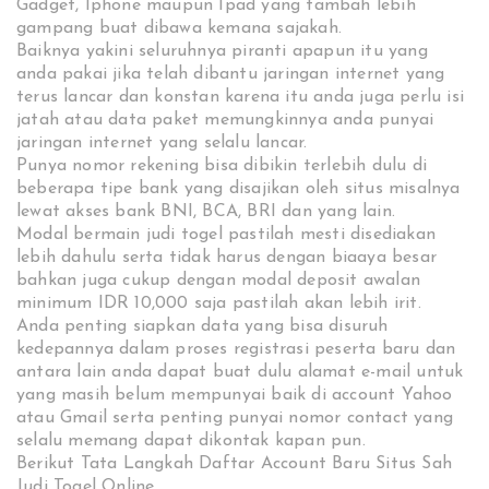
Gadget, Iphone maupun Ipad yang tambah lebih
gampang buat dibawa kemana sajakah.
Baiknya yakini seluruhnya piranti apapun itu yang
anda pakai jika telah dibantu jaringan internet yang
terus lancar dan konstan karena itu anda juga perlu isi
jatah atau data paket memungkinnya anda punyai
jaringan internet yang selalu lancar.
Punya nomor rekening bisa dibikin terlebih dulu di
beberapa tipe bank yang disajikan oleh situs misalnya
lewat akses bank BNI, BCA, BRI dan yang lain.
Modal bermain judi togel pastilah mesti disediakan
lebih dahulu serta tidak harus dengan biaaya besar
bahkan juga cukup dengan modal deposit awalan
minimum IDR 10,000 saja pastilah akan lebih irit.
Anda penting siapkan data yang bisa disuruh
kedepannya dalam proses registrasi peserta baru dan
antara lain anda dapat buat dulu alamat e-mail untuk
yang masih belum mempunyai baik di account Yahoo
atau Gmail serta penting punyai nomor contact yang
selalu memang dapat dikontak kapan pun.
Berikut Tata Langkah Daftar Account Baru Situs Sah
Judi Togel Online