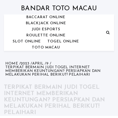
Skip
to
BANDAR TOTO MACAU
content
BACCARAT ONLINE
BLACKJACK ONLINE
JUDI ESPORTS
ROULETTE ONLINE
SLOT ONLINE
TOGEL ONLINE
TOTO MACAU
HOME
2023
APRIL
9
TERPIKAT BERMAIN JUDI TOGEL INTERNET
MEMBERIKAN KEUNTUNGAN? PERSIAPKAN DAN
MELAKUKAN PERIHAL BERIKUT! PELAIHARI
TERPIKAT BERMAIN JUDI TOGEL
INTERNET MEMBERIKAN
KEUNTUNGAN? PERSIAPKAN DAN
MELAKUKAN PERIHAL BERIKUT!
PELAIHARI