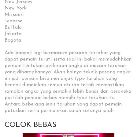
New Jerseey
New York
Missouri
Tennese
Buffalo
Jakarta
Bogota
Ada banyak lagi bermacam pasaran tersohor yang
dapat pemain turuti serta soal ini bakal memudahhkan
pemain tentukan perkiraan angka di macam taruhan
yang diharapkannya. Akan halnya teknik pasang angka
ini jadi pemain bisa menunjuk type taruhan yang
hendak dimainkan semua aturan teknik memastikan
ramalan angka yang semakin lebih benar dan beraneka
pastilah pemain bebas memilh type taruhan itu.
Antara beberapa jenis taruhan yang dapat pemain
putuskan serta permainkan salah satunya ialah:
COLOK BEBAS