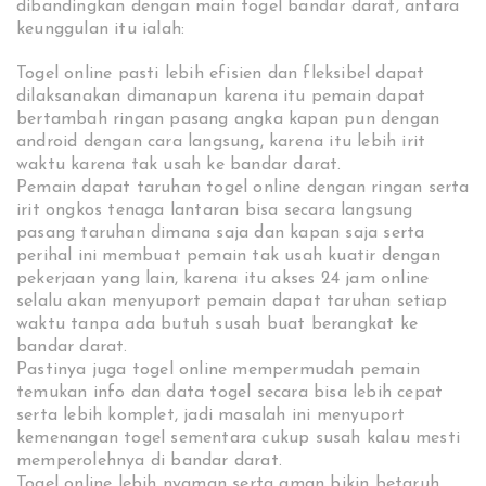
dibandingkan dengan main togel bandar darat, antara
keunggulan itu ialah:
Togel online pasti lebih efisien dan fleksibel dapat
dilaksanakan dimanapun karena itu pemain dapat
bertambah ringan pasang angka kapan pun dengan
android dengan cara langsung, karena itu lebih irit
waktu karena tak usah ke bandar darat.
Pemain dapat taruhan togel online dengan ringan serta
irit ongkos tenaga lantaran bisa secara langsung
pasang taruhan dimana saja dan kapan saja serta
perihal ini membuat pemain tak usah kuatir dengan
pekerjaan yang lain, karena itu akses 24 jam online
selalu akan menyuport pemain dapat taruhan setiap
waktu tanpa ada butuh susah buat berangkat ke
bandar darat.
Pastinya juga togel online mempermudah pemain
temukan info dan data togel secara bisa lebih cepat
serta lebih komplet, jadi masalah ini menyuport
kemenangan togel sementara cukup susah kalau mesti
memperolehnya di bandar darat.
Togel online lebih nyaman serta aman bikin betaruh