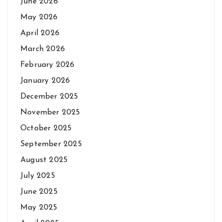
June 2026
May 2026
April 2026
March 2026
February 2026
January 2026
December 2025
November 2025
October 2025
September 2025
August 2025
July 2025
June 2025
May 2025