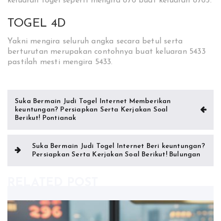
keluaran togel seperti mengira 876 buat keluaran 8765.
TOGEL 4D
Yakni mengira seluruh angka secara betul serta
berturutan merupakan contohnya buat keluaran 5433
pastilah mesti mengira 5433.
Post
Suka Bermain Judi Togel Internet Memberikan
keuntungan? Persiapkan Serta Kerjakan Soal
navigation
Berikut! Pontianak
Suka Bermain Judi Togel Internet Beri keuntungan?
Persiapkan Serta Kerjakan Soal Berikut! Bulungan
RELATED POST