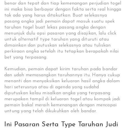
benar dan tepat dan tiap kemenangan perjudian togel
ini maka bisa berbayar dengan fakta serta real hingga
tak ada yang harus ditakutkan. Buat selekasnya
pasang angka jadi pemain dapat masuk suatu spek
taruhan togel buat lekas pasang angka dengan
menunjuk dulu opsi pasaran yang disajikan, lalu click
untuk alternatif type taruhan yang dituruti atau
dimainkan dan putuskan selekasnya atau tuliskan
perkiraan angka setelah itu tetapkan berapakah nilai
bet yang terpasang.
Kemudian, pemain dapat kirim taruhan pada bandar
dan udah memasangkan taruhannya itu. Hanya cukup
menanti dan menyaksikan keluaran hasil angka dalam
hari seterusnya atau di agenda yang sudahd
diputuskan kalau misalkan angka yang terpasang
merupakan tampil di keluaran togel atau kompak jadi
pemain bakal meraih kemenangan dengan mencapai
untung yang telah dikukuhkan oleh bandar.
Ini Pasaran Serta Type Taruhan Judi