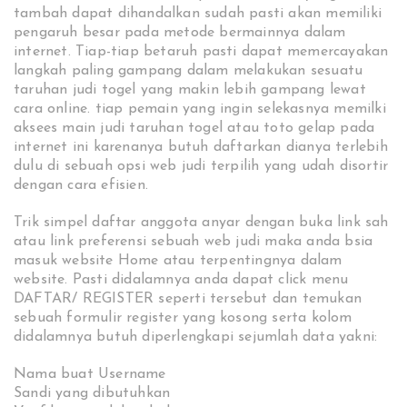
tambah dapat dihandalkan sudah pasti akan memiliki
pengaruh besar pada metode bermainnya dalam
internet. Tiap-tiap betaruh pasti dapat memercayakan
langkah paling gampang dalam melakukan sesuatu
taruhan judi togel yang makin lebih gampang lewat
cara online. tiap pemain yang ingin selekasnya memilki
aksees main judi taruhan togel atau toto gelap pada
internet ini karenanya butuh daftarkan dianya terlebih
dulu di sebuah opsi web judi terpilih yang udah disortir
dengan cara efisien.
Trik simpel daftar anggota anyar dengan buka link sah
atau link preferensi sebuah web judi maka anda bsia
masuk website Home atau terpentingnya dalam
website. Pasti didalamnya anda dapat click menu
DAFTAR/ REGISTER seperti tersebut dan temukan
sebuah formulir register yang kosong serta kolom
didalamnya butuh diperlengkapi sejumlah data yakni:
Nama buat Username
Sandi yang dibutuhkan