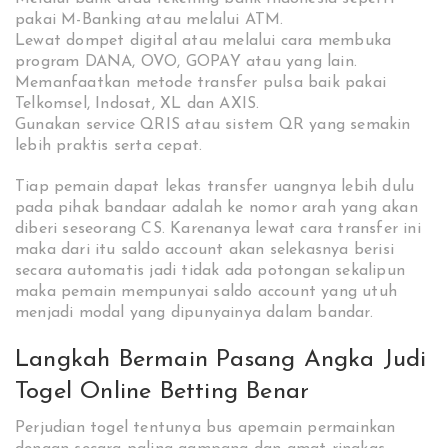
pakai M-Banking atau melalui ATM.
Lewat dompet digital atau melalui cara membuka
program DANA, OVO, GOPAY atau yang lain.
Memanfaatkan metode transfer pulsa baik pakai
Telkomsel, Indosat, XL dan AXIS.
Gunakan service QRIS atau sistem QR yang semakin
lebih praktis serta cepat.
Tiap pemain dapat lekas transfer uangnya lebih dulu
pada pihak bandaar adalah ke nomor arah yang akan
diberi seseorang CS. Karenanya lewat cara transfer ini
maka dari itu saldo account akan selekasnya berisi
secara automatis jadi tidak ada potongan sekalipun
maka pemain mempunyai saldo account yang utuh
menjadi modal yang dipunyainya dalam bandar.
Langkah Bermain Pasang Angka Judi
Togel Online Betting Benar
Perjudian togel tentunya bus apemain permainkan