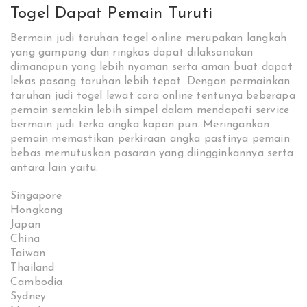
Togel Dapat Pemain Turuti
Bermain judi taruhan togel online merupakan langkah
yang gampang dan ringkas dapat dilaksanakan
dimanapun yang lebih nyaman serta aman buat dapat
lekas pasang taruhan lebih tepat. Dengan permainkan
taruhan judi togel lewat cara online tentunya beberapa
pemain semakin lebih simpel dalam mendapati service
bermain judi terka angka kapan pun. Meringankan
pemain memastikan perkiraan angka pastinya pemain
bebas memutuskan pasaran yang diingginkannya serta
antara lain yaitu:
Singapore
Hongkong
Japan
China
Taiwan
Thailand
Cambodia
Sydney