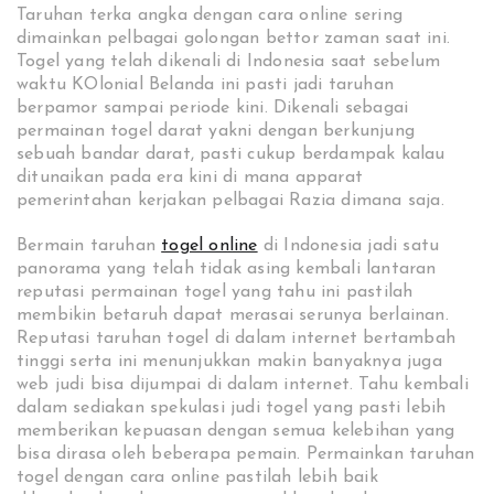
Taruhan terka angka dengan cara online sering
dimainkan pelbagai golongan bettor zaman saat ini.
Togel yang telah dikenali di Indonesia saat sebelum
waktu KOlonial Belanda ini pasti jadi taruhan
berpamor sampai periode kini. Dikenali sebagai
permainan togel darat yakni dengan berkunjung
sebuah bandar darat, pasti cukup berdampak kalau
ditunaikan pada era kini di mana apparat
pemerintahan kerjakan pelbagai Razia dimana saja.
Bermain taruhan
togel online
di Indonesia jadi satu
panorama yang telah tidak asing kembali lantaran
reputasi permainan togel yang tahu ini pastilah
membikin betaruh dapat merasai serunya berlainan.
Reputasi taruhan togel di dalam internet bertambah
tinggi serta ini menunjukkan makin banyaknya juga
web judi bisa dijumpai di dalam internet. Tahu kembali
dalam sediakan spekulasi judi togel yang pasti lebih
memberikan kepuasan dengan semua kelebihan yang
bisa dirasa oleh beberapa pemain. Permainkan taruhan
togel dengan cara online pastilah lebih baik