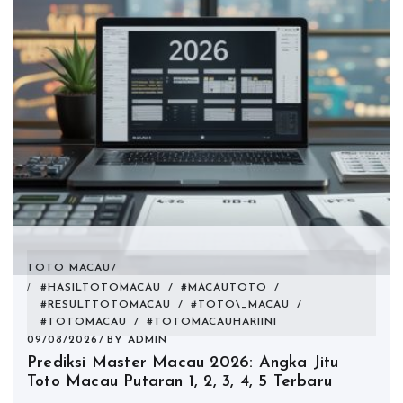
TOTO MACAU
#HASILTOTOMACAU
/
#MACAUTOTO
/
#RESULTTOTOMACAU
/
#TOTO\_MACAU
/
#TOTOMACAU
/
#TOTOMACAUHARIINI
09/08/2026
BY
ADMIN
Prediksi Master Macau 2026: Angka Jitu
Toto Macau Putaran 1, 2, 3, 4, 5 Terbaru