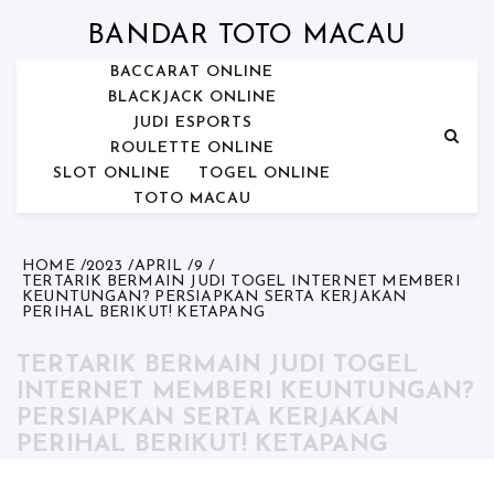
Skip
to
BANDAR TOTO MACAU
content
BACCARAT ONLINE
BLACKJACK ONLINE
JUDI ESPORTS
ROULETTE ONLINE
SLOT ONLINE
TOGEL ONLINE
TOTO MACAU
HOME
2023
APRIL
9
TERTARIK BERMAIN JUDI TOGEL INTERNET MEMBERI
KEUNTUNGAN? PERSIAPKAN SERTA KERJAKAN
PERIHAL BERIKUT! KETAPANG
TERTARIK BERMAIN JUDI TOGEL
INTERNET MEMBERI KEUNTUNGAN?
PERSIAPKAN SERTA KERJAKAN
PERIHAL BERIKUT! KETAPANG