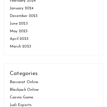
February 2024
January 2024
December 2023
June 2023
May 2023
April 2023
March 2023
Categories
Baccarat Online
Blackjack Online
Casino Game
Judi Esports