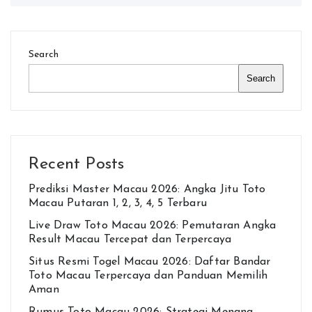
Search
Search
Recent Posts
Prediksi Master Macau 2026: Angka Jitu Toto
Macau Putaran 1, 2, 3, 4, 5 Terbaru
Live Draw Toto Macau 2026: Pemutaran Angka
Result Macau Tercepat dan Terpercaya
Situs Resmi Togel Macau 2026: Daftar Bandar
Toto Macau Terpercaya dan Panduan Memilih
Aman