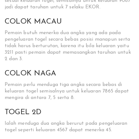
sesuai keluaran togel, semisalnya untuk keluaran 9087
jadi dapat taruhan untuk 7 selaku EKOR.
COLOK MACAU
Pemain butuh menerka dua angka yang ada pada
pengeluaran togel secara bebas posisi manapun serta
tidak harus berturutan, karena itu bila keluaran yaitu
3211 pasti pemain dapat memasangkan taruhan untuk
2 dan 3.
COLOK NAGA
Pemain perlu menduga tiga angka secara bebas di
keluaran togel semisalnya untuk keluaran 7865 dapat
mengira di antara 7, 5 serta 8.
TOGEL 2D
Ialah menduga dua angka berurut pada pengeluaran
togel seperti keluaran 4567 dapat menerka 45.