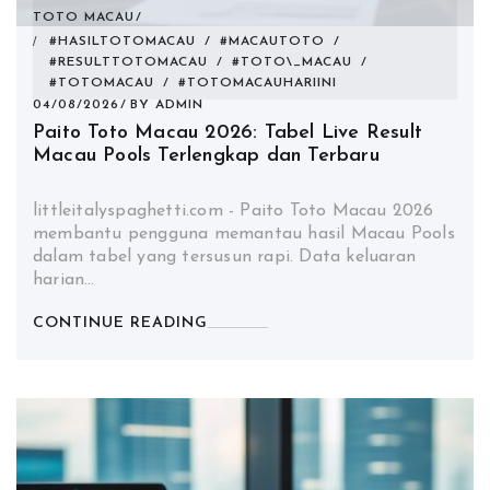
TOTO MACAU
#HASILTOTOMACAU
/
#MACAUTOTO
/
#RESULTTOTOMACAU
/
#TOTO\_MACAU
/
#TOTOMACAU
/
#TOTOMACAUHARIINI
04/08/2026
BY
ADMIN
Paito Toto Macau 2026: Tabel Live Result
Macau Pools Terlengkap dan Terbaru
littleitalyspaghetti.com - Paito Toto Macau 2026
membantu pengguna memantau hasil Macau Pools
dalam tabel yang tersusun rapi. Data keluaran
harian…
CONTINUE READING