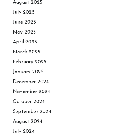
August 2025
July 2025
June 2025
May 2025
April 2025
March 2025
February 2025
January 2025
December 2024
November 2024
October 2024
September 2024
August 2024
July 2024