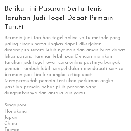
Berikut ini Pasaran Serta Jenis
Taruhan Judi Togel Dapat Pemain
Turuti
Bermain judi taruhan togel online yaitu metode yang
paling ringan serta ringkas dapat dikerjakan
dimanapun secara lebih nyaman dan aman buat dapat
lekas pasang taruhan lebih pas. Dengan mainkan
taruhan judi togel lewat cara online pastinya banyak
pemain tambah lebih simpel dalam mendapati service
bermain judi kira-kira angka setiap saat.
Mempermudah pemain tentukan perkiraan angka
pastilah pemain bebas pilih pasaran yang
diingginkannya dan antara lain yaitu:
Singapore
Hongkong
Japan
China
Taiwan