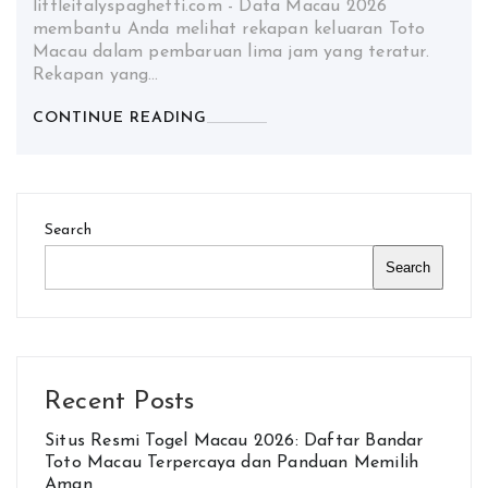
littleitalyspaghetti.com - Data Macau 2026
membantu Anda melihat rekapan keluaran Toto
Macau dalam pembaruan lima jam yang teratur.
Rekapan yang…
CONTINUE READING
Search
Search
Recent Posts
Situs Resmi Togel Macau 2026: Daftar Bandar
Toto Macau Terpercaya dan Panduan Memilih
Aman