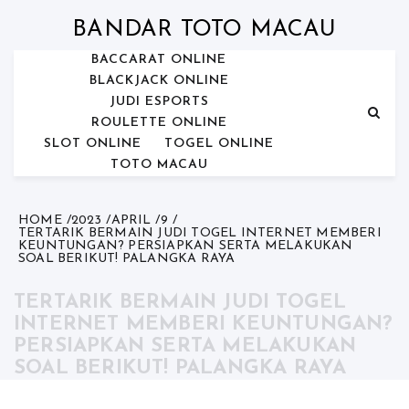
Skip
to
BANDAR TOTO MACAU
content
BACCARAT ONLINE
BLACKJACK ONLINE
JUDI ESPORTS
ROULETTE ONLINE
SLOT ONLINE
TOGEL ONLINE
TOTO MACAU
HOME
2023
APRIL
9
TERTARIK BERMAIN JUDI TOGEL INTERNET MEMBERI
KEUNTUNGAN? PERSIAPKAN SERTA MELAKUKAN
SOAL BERIKUT! PALANGKA RAYA
TERTARIK BERMAIN JUDI TOGEL
INTERNET MEMBERI KEUNTUNGAN?
PERSIAPKAN SERTA MELAKUKAN
SOAL BERIKUT! PALANGKA RAYA