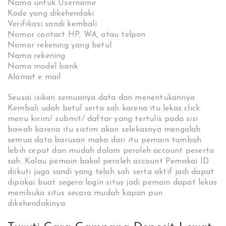
Nama untuk Username
Kode yang dikehendaki
Verifikasi sandi kembali
Nomor contact HP, WA, atau telpon
Nomor rekening yang betul
Nama rekening
Nama model bank
Alamat e mail
Seusai isikan semuanya data dan menentukannya
Kembali udah betul serta sah karena itu lekas click
menu kirim/ submit/ daftar yang tertulis pada sisi
bawah karena itu sistim akan selekasnya mengolah
semua data barusan maka dari itu pemain tambah
lebih cepat dan mudah dalam peroleh account peserta
sah. Kalau pemain bakal peroleh account Pemakai ID
diikuti juga sandi yang telah sah serta aktif jadi dapat
dipakai buat segera login situs jadi pemain dapat lekas
membuka situs secara mudah kapan pun
dikehendakinya.