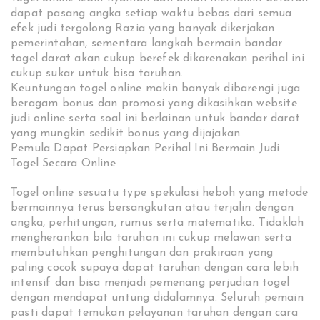
dapat pasang angka setiap waktu bebas dari semua
efek judi tergolong Razia yang banyak dikerjakan
pemerintahan, sementara langkah bermain bandar
togel darat akan cukup berefek dikarenakan perihal ini
cukup sukar untuk bisa taruhan.
Keuntungan togel online makin banyak dibarengi juga
beragam bonus dan promosi yang dikasihkan website
judi online serta soal ini berlainan untuk bandar darat
yang mungkin sedikit bonus yang dijajakan.
Pemula Dapat Persiapkan Perihal Ini Bermain Judi
Togel Secara Online
Togel online sesuatu type spekulasi heboh yang metode
bermainnya terus bersangkutan atau terjalin dengan
angka, perhitungan, rumus serta matematika. Tidaklah
mengherankan bila taruhan ini cukup melawan serta
membutuhkan penghitungan dan prakiraan yang
paling cocok supaya dapat taruhan dengan cara lebih
intensif dan bisa menjadi pemenang perjudian togel
dengan mendapat untung didalamnya. Seluruh pemain
pasti dapat temukan pelayanan taruhan dengan cara