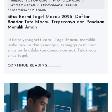
#RESULTTOTOMACAU
/
#TOTO\_MACAU
/
#TOTOMACAU
/
#TOTOMACAUHARIINI
06/08/2026
BY
ADMIN
Situs Resmi Togel Macau 2026: Daftar
Bandar Toto Macau Terpercaya dan Panduan
Memilih Aman
littleitalyspaghetti.com - Togel Macau memiliki
risiko hukum dan keuangan, sehingga pemilihan
situs perlu dilakukan dengan cermat. Tidak ada
situs togel…
CONTINUE READING