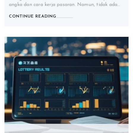
angka dan cara kerja pasaran. Namun, tidak ada…
CONTINUE READING