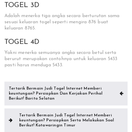
TOGEL 3D
Adalah menerka tiga angka secara berturutan sama
sesuai keluaran togel seperti mengira 876 buat
keluaran 8765.
TOGEL 4D
Yakni menerka semuanya angka secara betul serta
berurut merupakan contohnya untuk keluaran 5433
pasti harus menduga 5433.
Post
Tertarik Bermain Judi Togel Internet Memberi
keuntungan? Persiapkan Dan Kerjakan Perihal
navigation
Berikut! Barito Selatan
Tertarik Bermain Judi Togel Internet Memberi
keuntungan? Persiapkan Serta Melakukan Soal
Berikut! Kotawaringin Timur