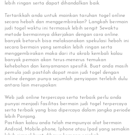
lebih ringan serta dapat dihandalkan baik.
Tertarikkah anda untuk mainkan taruhan togel online
secara heboh dan menggembirakan? Langkah bermain
judi togel waktu ini termasuk lebih sengit Sewaktu
metode bermainnya dikerjakan dengan cara online.
banyak betaruh bisa melaksanakan spekulasi heboh ini
secara bermain yang semakin lebih ringan serta
menggembirakan maka dari itu akrab kembali kalau
banyak pemain akan terus-menerus temukan
kehebohan dan kenyamanan spesifik. Buat anda masih
pemula jadi pastilah dapat main judi togel dengan
online dengan punya sejumlah penyiapan terlebih dulu
antara lain merupakan:
Web judi online terpercaya serta terbaik perlu anda
punyai menjadi fasilitas bermain judi togel terpercaya
serta terbaik yang bisa dipercaya dalam jangka periode
lebih Panjang.
Pastikan kalau anda telah mempunyai alat bermain
Android, Mobile-phone, Iphone atau Ipad yang semakin