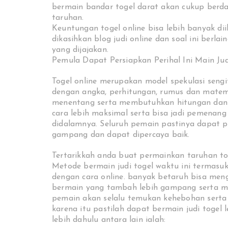
bermain bandar togel darat akan cukup berda
taruhan.
Keuntungan togel online bisa lebih banyak di
dikasihkan blog judi online dan soal ini berl
yang dijajakan.
Pemula Dapat Persiapkan Perihal Ini Main Jud
Togel online merupakan model spekulasi sengit
dengan angka, perhitungan, rumus dan matema
menentang serta membutuhkan hitungan dan p
cara lebih maksimal serta bisa jadi pemenan
didalamnya. Seluruh pemain pastinya dapat p
gampang dan dapat dipercaya baik.
Tertarikkah anda buat permainkan taruhan to
Metode bermain judi togel waktu ini termasu
dengan cara online. banyak betaruh bisa meng
bermain yang tambah lebih gampang serta m
pemain akan selalu temukan kehebohan serta
karena itu pastilah dapat bermain judi togel
lebih dahulu antara lain ialah: