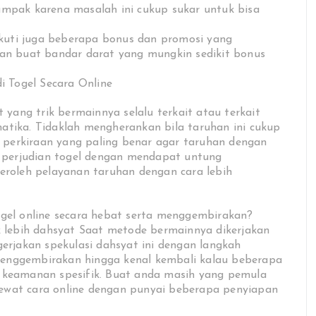
mpak karena masalah ini cukup sukar untuk bisa
ikuti juga beberapa bonus dan promosi yang
ainan buat bandar darat yang mungkin sedikit bonus
i Togel Secara Online
 yang trik bermainnya selalu terkait atau terkait
tika. Tidaklah mengherankan bila taruhan ini cukup
erkiraan yang paling benar agar taruhan dengan
g perjudian togel dengan mendapat untung
eroleh pelayanan taruhan dengan cara lebih
gel online secara hebat serta menggembirakan?
k lebih dahsyat Saat metode bermainnya dikerjakan
erjakan spekulasi dahsyat ini dengan langkah
enggembirakan hingga kenal kembali kalau beberapa
 keamanan spesifik. Buat anda masih yang pemula
 lewat cara online dengan punyai beberapa penyiapan