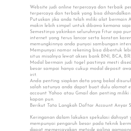
Website judi online terpercaya dan terbaik p
terpercaya dan terbaik yang bisa dihandalkan
Putuskan jika anda telah miliki alat bermain
makin lebih simpel untuk dibawa kemana saja
Semestinya yakinkan seluruhnya fitur apa pun
internet yang terus lancar serta konstan karen
memungkinnya anda punyai sambungan interne
Mempunyai nomor rekening bisa dibentuk lebi
situs misalnya lewat akses bank BNI, BCA, BRI
Modal bermain judi togel pastinya mesti dise
besar sampai hanya cukup modal deposit awal
irit.
Anda penting siapkan data yang bakal disuru
salah satunya anda dapat buat dulu alamat 
account Yahoo atau Gmail dan penting milik
kapan pun.
Berikut Tata Langkah Daftar Account Anyar Si
Keringanan dalam lakukan spekulasi dahsyat 
mempunyai pengaruh besar pada teknik bermai
dapat memercayakan metode paling gampang 