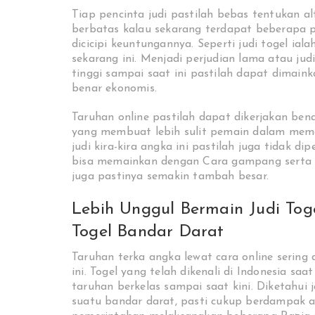
Tiap pencinta judi pastilah bebas tentukan a
berbatas kalau sekarang terdapat beberapa 
dicicipi keuntungannya. Seperti judi togel ia
sekarang ini. Menjadi perjudian lama atau jud
tinggi sampai saat ini pastilah dapat dimainka
benar ekonomis.
Taruhan online pastilah dapat dikerjakan be
yang membuat lebih sulit pemain dalam mem
judi kira-kira angka ini pastilah juga tidak 
bisa memainkan dengan Cara gampang serta l
juga pastinya semakin tambah besar.
Lebih Unggul Bermain Judi Tog
Togel Bandar Darat
Taruhan terka angka lewat cara online serin
ini. Togel yang telah dikenali di Indonesia saa
taruhan berkelas sampai saat kini. Diketahui
suatu bandar darat, pasti cukup berdampak a