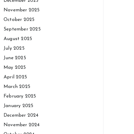
December 2025
November 2025
October 2025
September 2025
August 2025
July 2025
June 2025
May 2025
April 2025
March 2025
February 2025
January 2025
December 2024
November 2024