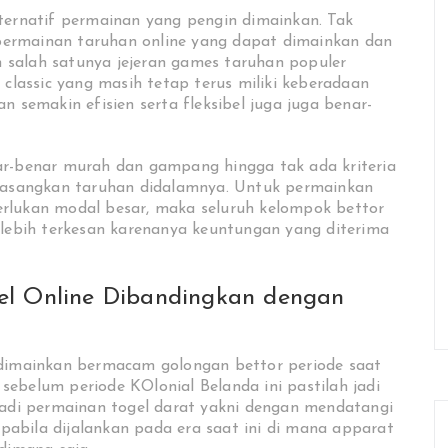
lternatif permainan yang pengin dimainkan. Tak
permainan taruhan online yang dapat dimainkan dan
lah salah satunya jejeran games taruhan populer
i classic yang masih tetap terus miliki keberadaan
n semakin efisien serta fleksibel juga juga benar-
nar-benar murah dan gampang hingga tak ada kriteria
asangkan taruhan didalamnya. Untuk permainkan
diperlukan modal besar, maka seluruh kelompok bettor
ebih terkesan karenanya keuntungan yang diterima
el Online Dibandingkan dengan
g dimainkan bermacam golongan bettor periode saat
t sebelum periode KOlonial Belanda ini pastilah jadi
 jadi permainan togel darat yakni dengan mendatangi
pabila dijalankan pada era saat ini di mana apparat