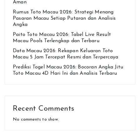
Aman
Rumus Toto Macau 2026: Strategi Menang
Pasaran Macau Setiap Putaran dan Analisis
Angka
Paito Toto Macau 2026: Tabel Live Result
Macau Pools Terlengkap dan Terbaru
Data Macau 2026: Rekapan Keluaran Toto
Macau 5 Jam Tercepat Resmi dan Terpercaya
Prediksi Togel Macau 2026: Bocoran Angka Jitu
Toto Macau 4D Hari Ini dan Analisis Terbaru
Recent Comments
No comments to show.