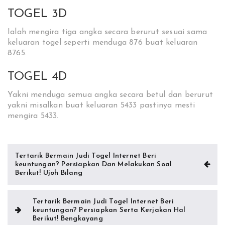
TOGEL 3D
Ialah mengira tiga angka secara berurut sesuai sama
keluaran togel seperti menduga 876 buat keluaran
8765.
TOGEL 4D
Yakni menduga semua angka secara betul dan berurut
yakni misalkan buat keluaran 5433 pastinya mesti
mengira 5433.
Post
Tertarik Bermain Judi Togel Internet Beri
keuntungan? Persiapkan Dan Melakukan Soal
navigation
Berikut! Ujoh Bilang
Tertarik Bermain Judi Togel Internet Beri
keuntungan? Persiapkan Serta Kerjakan Hal
Berikut! Bengkayang