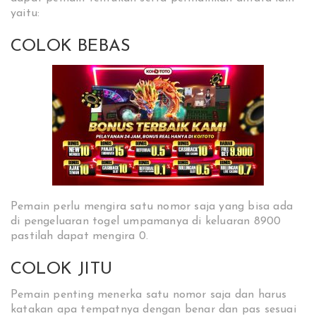
yaitu:
COLOK BEBAS
Pemain perlu mengira satu nomor saja yang bisa ada
di pengeluaran togel umpamanya di keluaran 8900
pastilah dapat mengira 0.
COLOK JITU
Pemain penting menerka satu nomor saja dan harus
katakan apa tempatnya dengan benar dan pas sesuai