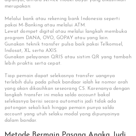
dipunyai, antara service model bayar yang dikasihkan
merupakan:
Melalui bank atau rekening bank Indonesia seperti
pakai M-Banking atau melalui ATM.
Lewat dompet digital atau melalui langkah membuka
program DANA, OVO, GOPAY atau yang lain.
Gunakan teknik transfer pulsa baik pakai Telkomsel,
Indosat, XL serta AXIS.
Gunakan pelayanan QRIS atau sistim QR yang tambah
lebih praktis serta cepat.
Tiap pemain dapat selekasnya transfer uangnya
terlebih dulu pada pihak bandaar ialah ke nomor arah
yang akan dikasihkan seseorang CS. Karenanya dengan
langkah transfer ini maka saldo account bakal
selekasnya berisi secara automatis jadi tidak ada
potongan sekali-kali hingga pemain punya saldo
account yang utuh selaku modal yang dipunyainya
dalam bandar.
Metode Bermain Pasang Angka Judi