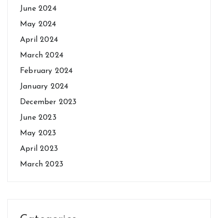
June 2024
May 2024
April 2024
March 2024
February 2024
January 2024
December 2023
June 2023
May 2023
April 2023
March 2023