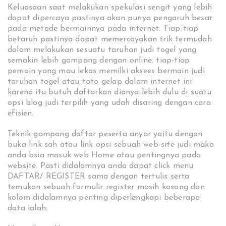
Keluasaan saat melakukan spekulasi sengit yang lebih
dapat dipercaya pastinya akan punya pengaruh besar
pada metode bermainnya pada internet. Tiap-tiap
betaruh pastinya dapat memercayakan trik termudah
dalam melakukan sesuatu taruhan judi togel yang
semakin lebih gampang dengan online. tiap-tiap
pemain yang mau lekas memilki aksees bermain judi
taruhan togel atau toto gelap dalam internet ini
karena itu butuh daftarkan dianya lebih dulu di suatu
opsi blog judi terpilih yang udah disaring dengan cara
efisien.
Teknik gampang daftar peserta anyar yaitu dengan
buka link sah atau link opsi sebuah web-site judi maka
anda bsia masuk web Home atau pentingnya pada
website. Pasti didalamnya anda dapat click menu
DAFTAR/ REGISTER sama dengan tertulis serta
temukan sebuah formulir register masih kosong dan
kolom didalamnya penting diperlengkapi beberapa
data ialah: