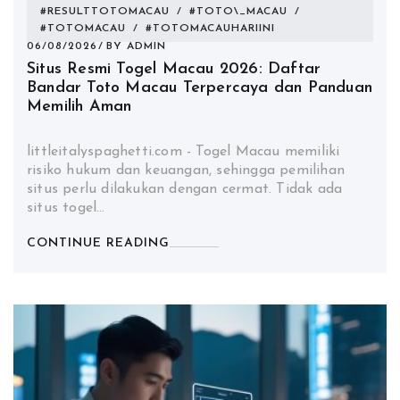
#RESULTTOTOMACAU
/
#TOTO\_MACAU
/
#TOTOMACAU
/
#TOTOMACAUHARIINI
06/08/2026
BY
ADMIN
Situs Resmi Togel Macau 2026: Daftar
Bandar Toto Macau Terpercaya dan Panduan
Memilih Aman
littleitalyspaghetti.com - Togel Macau memiliki
risiko hukum dan keuangan, sehingga pemilihan
situs perlu dilakukan dengan cermat. Tidak ada
situs togel…
CONTINUE READING