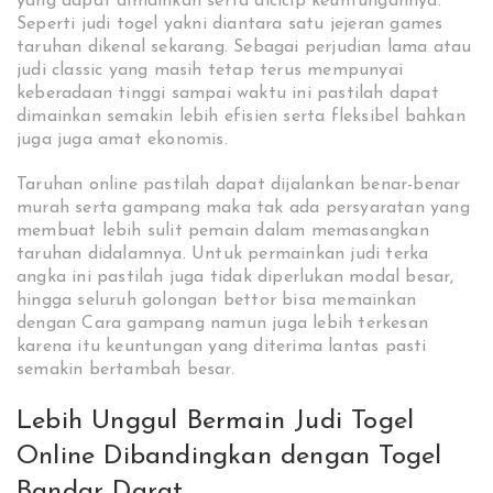
yang dapat dimainkan serta dicicip keuntungannya.
Seperti judi togel yakni diantara satu jejeran games
taruhan dikenal sekarang. Sebagai perjudian lama atau
judi classic yang masih tetap terus mempunyai
keberadaan tinggi sampai waktu ini pastilah dapat
dimainkan semakin lebih efisien serta fleksibel bahkan
juga juga amat ekonomis.
Taruhan online pastilah dapat dijalankan benar-benar
murah serta gampang maka tak ada persyaratan yang
membuat lebih sulit pemain dalam memasangkan
taruhan didalamnya. Untuk permainkan judi terka
angka ini pastilah juga tidak diperlukan modal besar,
hingga seluruh golongan bettor bisa memainkan
dengan Cara gampang namun juga lebih terkesan
karena itu keuntungan yang diterima lantas pasti
semakin bertambah besar.
Lebih Unggul Bermain Judi Togel
Online Dibandingkan dengan Togel
Bandar Darat