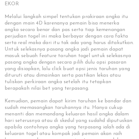
EKOR
Melalui langkah simpel tentukan prakiraan angka itu
dengan main 4D karenanya pemain bisa menerka
angka secara benar dan pas serta tiap kemenangan
perjudian togel ini maka berbayar dengan cara fakta
serta real maka dari itu tak ada yang harus ditakutkan.
Untuk selekasnya pasang angka jadi pemain dapat
masuk sebuah feature taruhan togel untuk selekasnya
pasang angka dengan secara pilih dulu opsi pasaran
yang disiapkan, lalu click buat opsi jenis taruhan yang
dituruti atau dimainkan serta pastikan lekas atau
tuliskan perkiraan angka setelah itu tetapkan
berapakah nilai bet yang terpasang.
Kemudian, pemain dapat kirim taruhan ke bandar dan
sudah memasangkan taruhannya itu. Hanya cukup
menanti dan memandang keluaran hasil angka dalam
hari seterusnya atau di skedul yang sudahd diputuskan
apabila contohnya angka yang terpasang ialah ada di
keluaran togel atau kompak jadi pemain akan raih