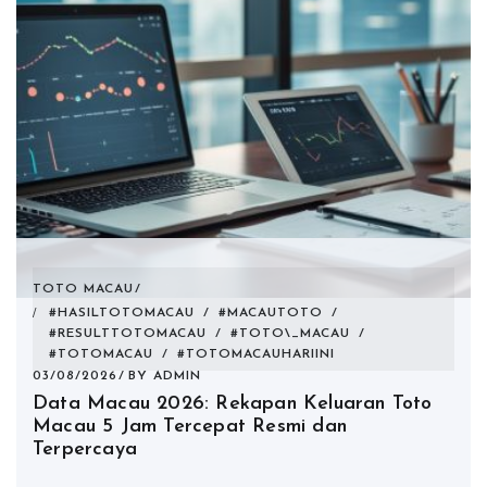
TOTO MACAU
#HASILTOTOMACAU
/
#MACAUTOTO
/
#RESULTTOTOMACAU
/
#TOTO\_MACAU
/
#TOTOMACAU
/
#TOTOMACAUHARIINI
03/08/2026
BY
ADMIN
Data Macau 2026: Rekapan Keluaran Toto
Macau 5 Jam Tercepat Resmi dan
Terpercaya