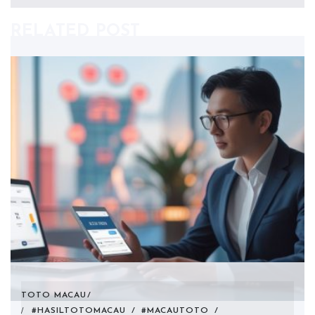
RELATED POST
TOTO MACAU
#HASILTOTOMACAU
/
#MACAUTOTO
/