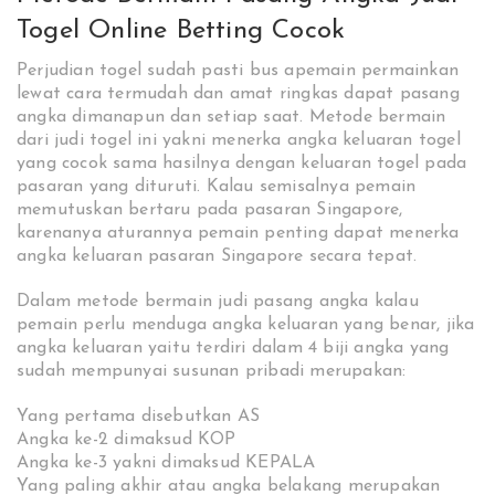
Togel Online Betting Cocok
Perjudian togel sudah pasti bus apemain permainkan
lewat cara termudah dan amat ringkas dapat pasang
angka dimanapun dan setiap saat. Metode bermain
dari judi togel ini yakni menerka angka keluaran togel
yang cocok sama hasilnya dengan keluaran togel pada
pasaran yang dituruti. Kalau semisalnya pemain
memutuskan bertaru pada pasaran Singapore,
karenanya aturannya pemain penting dapat menerka
angka keluaran pasaran Singapore secara tepat.
Dalam metode bermain judi pasang angka kalau
pemain perlu menduga angka keluaran yang benar, jika
angka keluaran yaitu terdiri dalam 4 biji angka yang
sudah mempunyai susunan pribadi merupakan:
Yang pertama disebutkan AS
Angka ke-2 dimaksud KOP
Angka ke-3 yakni dimaksud KEPALA
Yang paling akhir atau angka belakang merupakan