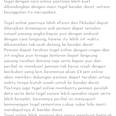
togel dengan cara online pastinya lebih kuat
dibandingkan dengan main togel bandar darat, antara
keunggulan itu merupakan:
Togel online pastinya lebih efisien dan fleksibel dapat
dikerjakan dimanapun jadi pemain dapat semakin
simpel pasang angka kapan pun dengan android
dengan cara langsung, karena itu lebih irit waktu
dikarenakan tak usah datang ke bandar darat.
Pemain dapat taruhan togel online dengan ringan dan
irit ongkos pun tenaga lantaran dapat langsung
pasang taruhan dimana saja serta kapan pun dan
perihal ini membuat pemain tak harus resah dengan
kesibukan yang lain, karenanya akses 24 jam online
akan memberi dukungan pemain dapat taruhan setiap
waktu tanpa butuh susah untuk ke bandar darat.
Pastinya juga togel online membantu pemain peroleh
data serta data togel secara lebih semakin cepat serta
lebih komplet, karenanya perihal ini menyuport
kemenangan togel sementara cukup sukar bila mesti
mendapatnya di bandar darat.
Togel online lebih nyaman dan aman membuat betaruh