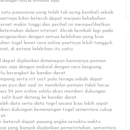
elbagai Razia dimana saja.
i satu panorama yang telah tak asing kembali sebab
pastinya bikin betaruh dapat merasai kehebohan
ternet makin tinggi dan perihal ini memperlihatkan
iketemukan dalam internet. Akrab kembali lagi pada
h mengesankan dengan semua kelebihan yang bisa
han togel lewat cara online pastinya lebih tangguh
t, di antara kelebihan itu yaitu:
ibel dapat dijalankan dimanapun karenanya pemain
n saja dengan android dengan cara langsung,
erlu berangkat ke bandar darat.
mpang serta irit cost pula tenaga sebab dapat
an pun dan soal ini membikin pemain tidak harus
akses 24 jam online selalu akan memberi dukungan
 sulit buat datang ke bandar darat.
leh data serta data togel secara bisa lebih cepat
 memberi dukungan kemenangan togel sementara cukup
at.
n betaruh dapat pasang angka sewaktu-waktu
azia yang banyak dijalankan pemerintahan, sementara