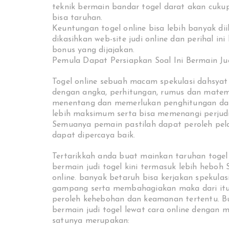
teknik bermain bandar togel darat akan cukup
bisa taruhan.
Keuntungan togel online bisa lebih banyak di
dikasihkan web-site judi online dan perihal in
bonus yang dijajakan.
Pemula Dapat Persiapkan Soal Ini Bermain Jud
Togel online sebuah macam spekulasi dahsyat 
dengan angka, perhitungan, rumus dan matema
menentang dan memerlukan penghitungan dan
lebih maksimum serta bisa memenangi perjud
Semuanya pemain pastilah dapat peroleh pel
dapat dipercaya baik.
Tertarikkah anda buat mainkan taruhan toge
bermain judi togel kini termasuk lebih heboh
online. banyak betaruh bisa kerjakan spekulas
gampang serta membahagiakan maka dari itu 
peroleh kehebohan dan keamanan tertentu. B
bermain judi togel lewat cara online dengan
satunya merupakan: