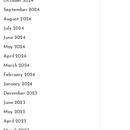
October 2024
September 2024
August 2024
July 2024
June 2024
May 2024
April 2024
March 2024
February 2024
January 2024
December 2023
June 2023
May 2023
April 2023