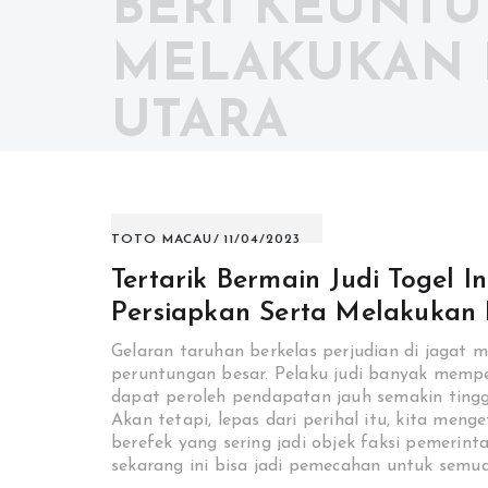
BERI KEUNTU
MELAKUKAN H
UTARA
TOTO MACAU
11/04/2023
Tertarik Bermain Judi Togel I
Persiapkan Serta Melakukan 
Gelaran taruhan berkelas perjudian di jagat m
peruntungan besar. Pelaku judi banyak mempe
dapat peroleh pendapatan jauh semakin ting
Akan tetapi, lepas dari perihal itu, kita meng
berefek yang sering jadi objek faksi pemerint
sekarang ini bisa jadi pemecahan untuk semua