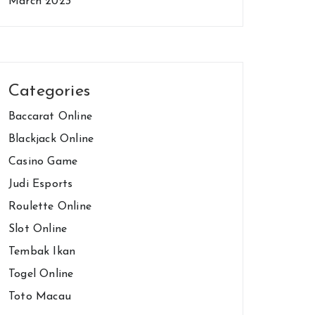
March 2023
Categories
Baccarat Online
Blackjack Online
Casino Game
Judi Esports
Roulette Online
Slot Online
Tembak Ikan
Togel Online
Toto Macau