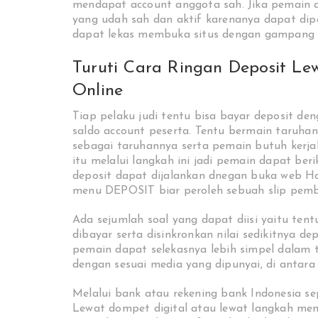
mendapat account anggota sah. Jika pemain a
yang udah sah dan aktif karenanya dapat dip
dapat lekas membuka situs dengan gampang s
Turuti Cara Ringan Deposit Lew
Online
Tiap pelaku judi tentu bisa bayar deposit d
saldo account peserta. Tentu bermain taruhan 
sebagai taruhannya serta pemain butuh ker
itu melalui langkah ini jadi pemain dapat be
deposit dapat dijalankan dnegan buka web Hom
menu DEPOSIT biar peroleh sebuah slip pem
Ada sejumlah soal yang dapat diisi yaitu ten
dibayar serta disinkronkan nilai sedikitnya d
pemain dapat selekasnya lebih simpel dalam 
dengan sesuai media yang dipunyai, di antara s
Melalui bank atau rekening bank Indonesia se
Lewat dompet digital atau lewat langkah m