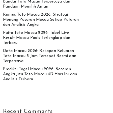
Bandar Toto Macau Terpercaya dan
Panduan Memilih Aman
Rumus Toto Macau 2026: Strategi
Menang Pasaran Macau Setiap Putaran
dan Analisis Angka
Paito Toto Macau 2026: Tabel Live
Result Macau Pools Terlengkap dan
Terbaru
Data Macau 2026: Rekapan Keluaran
Toto Macau 5 Jam Tercepat Resmi dan
Terpercaya
Prediksi Togel Macau 2026: Bocoran
Angka Jitu Toto Macau 4D Hari Ini dan
Analisis Terbaru
Recent Comments